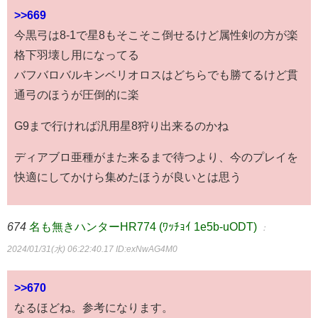
>>669
今黒弓は8-1で星8もそこそこ倒せるけど属性剣の方が楽
格下羽壊し用になってる
バフバロバルキンベリオロスはどちらでも勝てるけど貫
通弓のほうが圧倒的に楽
G9まで行ければ汎用星8狩り出来るのかね
ディアブロ亜種がまた来るまで待つより、今のプレイを
快適にしてかけら集めたほうが良いとは思う
674
名も無きハンターHR774 (ﾜｯﾁｮｲ 1e5b-uODT)
：
2024/01/31(水) 06:22:40.17
ID:exNwAG4M0
>>670
なるほどね。参考になります。