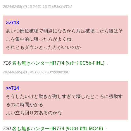
2024/02/05(月) 13:24:51.13
ID:sEJoXWT9d
>>713
あいつ部位破壊で弱点になるから片足破壊したら後はそ
こを集中的に狙った方がよくね
それともダウンとった方がいいのか
716
名も無きハンターHR774 (ｼｬﾁｰｸ 0C5b-FlHL)
：
2024/02/05(月) 14:11:00.67
ID:hb09izB0C
>>714
そうしたいけど動きが激しすぎて壊したところに移動す
るのに時間かかる
よい立ち回り方あるのかな
720
名も無きハンターHR774 (ﾜｯﾁｮｲ bff1-MO48)
：