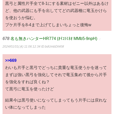
黒弓と属性片手全て8-1にする素材はゼニー以外はあるけ
ど、他の武器にも手を出しててどの武器種に竜玉かけら
を使おうか悩む。
プケ片手を8-4まで上げてしまいちょっと後悔w
678
名も無きハンターHR774 (ｵｲｺﾗﾐﾈｵ MMb5-9npH)
：
2024/01/31(水) 11:06:12.34
ID:bdUmbDhKM
>>669
わいも片手と黒弓でどっちに貴重な竜玉使うかを迷って
まずは強い黒弓を強化してそれで竜玉集めて後から片手
を強化をすれば良くね？
て黒弓に竜玉を使ったけど
結果今は黒弓使いになってしまってもう片手には戻れな
い体になってしまった