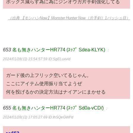
ボックス減らす為に為にジンオウガ片手剣強化してる
（出典 【モンハンNow】Monster Hunter Now［片手剣］1バッシュ目）
653
名も無きハンターHR774 (ｽｯﾌﾟ Sdea-KLYK)
：
2024/01/28(日) 15:54:57.59
ID:SgELuxvid
ガード後の上フリック空いてるじゃん。
ここにアイテム使用振り当てようぜ
何を投げるかの決定方法はナイアンにまかせる
655
名も無きハンターHR774 (ｽｯﾌﾟ Sd0a-vCD/)
：
2024/01/28(日) 17:05:27.69
ID:IhSQeGWPd