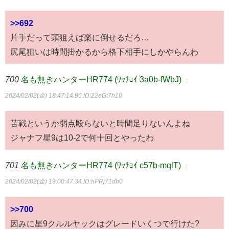
>>692
片手だって頭狙えば楽に倒せるだろ…
尻尾狙いは時間掛かるから格下相手にしかやらんわ
700
名も無きハンターHR774 (ﾜｯﾁｮｲ 3a0b-fWbJ)
：
2024/02/02(金) 18:47:14.96
ID:22eGt7h10
苦戦というか弱点殴らないと時間足りないんよね
ジャナフ星9は10-2で何十回とやったわ
701
名も無きハンターHR774 (ﾜｯﾁｮｲ c57b-mqlT)
：
2024/02/02(金) 19:00:47.34
ID:hPRj71db0
>>700
因みに星9クルルヤックはグレードいくつで行けた?