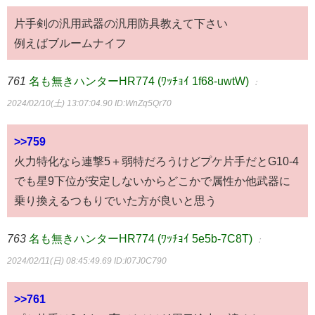
片手剣の汎用武器の汎用防具教えて下さい
例えばブルームナイフ
761
名も無きハンターHR774 (ﾜｯﾁｮｲ 1f68-uwtW)
：
2024/02/10(土) 13:07:04.90
ID:WnZq5Qr70
>>759
火力特化なら連撃5＋弱特だろうけどプケ片手だとG10-4
でも星9下位が安定しないからどこかで属性か他武器に
乗り換えるつもりでいた方が良いと思う
763
名も無きハンターHR774 (ﾜｯﾁｮｲ 5e5b-7C8T)
：
2024/02/11(日) 08:45:49.69
ID:I07J0C790
>>761