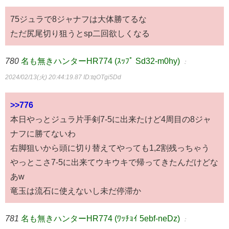
75ジュラで8ジャナフは大体勝てるな
ただ尻尾切り狙うとsp二回欲しくなる
780
名も無きハンターHR774 (ｽｯﾌﾟ Sd32-m0hy)
：
2024/02/13(火) 20:44:19.87
ID:tqOTgi5Dd
>>776
本日やっとジュラ片手剣7-5に出来たけど4周目の8ジャ
ナフに勝てないわ
右脚狙いから頭に切り替えてやっても1,2割残っちゃう
やっとこさ7-5に出来てウキウキで帰ってきたんだけどな
あw
竜玉は流石に使えないし未だ停滞か
781
名も無きハンターHR774 (ﾜｯﾁｮｲ 5ebf-neDz)
：