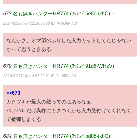
673
名も無きハンターHR774 (ﾜｯﾁｮｲ 5e80-ikhC)
：
2024/01/30(火) 22:24:38.50
ID:4VNUhK4c0
なんかさ、オマ環のふりした入力カットしてんじゃない
かって思うときある
679
名も無きハンターHR774 (ﾜｯﾁｮｲ 91d6-WHzV)
：
2024/01/31(水) 12:07:29.21
ID:Gud4Fnbb0
>>673
カクツキが最大の敵ってのはあるなぁ
バフバロだけ異様にカクつくから入力受付けてくれなく
て被弾しまくる
684
名も無きハンターHR774 (ﾜｯﾁｮｲ bd05-ikhC)
：