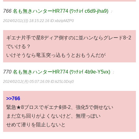
766
名も無きハンターHR774 (ﾜｯﾁｮｲ c6d9-jha9)
：
2024/02/11(日) 18:15:22.16
ID:xbzipMZP0
ギエナ片手で星8ディア倒すのに並ハンならグレード8ｰ2
でいける？
いけそうなら竜玉突っ込もうとおもうんだが
770
名も無きハンターHR774 (ﾜｯﾁｮｲ 4b9e-Y5vx)
：
2024/02/12(月) 05:07:16.09
ID:k25L0Doj0
>>766
緊急★8ブロスでギエナ剣8-2、強化5で倒せない
まだ立ち回りがよくないけど、無理っぽい
せめて潜りを阻止しないと