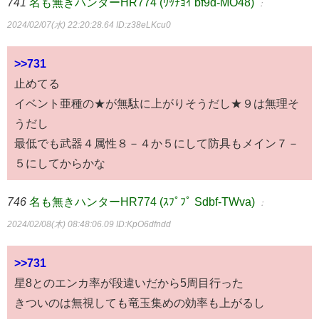
741
名も無きハンターHR774 (ﾜｯﾁｮｲ bf9d-MO48)
：
2024/02/07(水) 22:20:28.64
ID:z38eLKcu0
>>731
止めてる
イベント亜種の★が無駄に上がりそうだし★９は無理そ
うだし
最低でも武器４属性８－４か５にして防具もメイン７－
５にしてからかな
746
名も無きハンターHR774 (ｽﾌﾟﾌﾟ Sdbf-TWva)
：
2024/02/08(木) 08:48:06.09
ID:KpO6dfndd
>>731
星8とのエンカ率が段違いだから5周目行った
きついのは無視しても竜玉集めの効率も上がるし