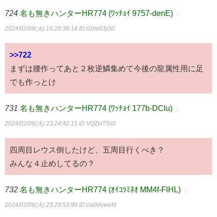
724
名も無きハンターHR774 (ﾜｯﾁｮｲ 9757-denE)
：
2024/02/06(火) 16:20:38.14
ID:GVsi93jG0
>>722
まずは腰作ってあと２枚逆鱗集めて今後の龍属性用に足
でも作っとけ
731
名も無きハンターHR774 (ﾜｯﾁｮｲ 177b-DClu)
：
2024/02/06(火) 23:24:42.15
ID:VQZviTSs0
四周目レウス倒したけど、五周目行くべき？
みんな４止めしてるの？
732
名も無きハンターHR774 (ｵｲｺﾗﾐﾈｵ MM4f-FlHL)
：
2024/02/06(火) 23:29:53.99
ID:cia9dyweM