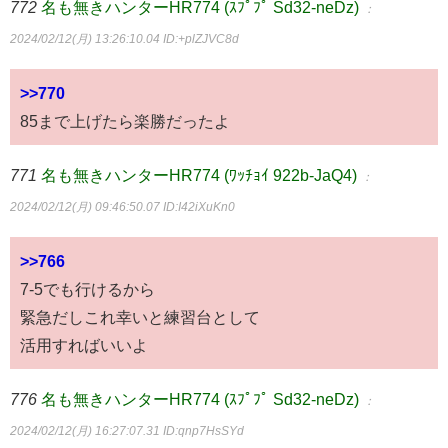
772
名も無きハンターHR774 (ｽﾌﾟﾌﾟ Sd32-neDz)
：
2024/02/12(月) 13:26:10.04
ID:+plZJVC8d
>>770
85まで上げたら楽勝だったよ
771
名も無きハンターHR774 (ﾜｯﾁｮｲ 922b-JaQ4)
：
2024/02/12(月) 09:46:50.07
ID:I42iXuKn0
>>766
7-5でも行けるから
緊急だしこれ幸いと練習台として
活用すればいいよ
776
名も無きハンターHR774 (ｽﾌﾟﾌﾟ Sd32-neDz)
：
2024/02/12(月) 16:27:07.31
ID:qnp7HsSYd