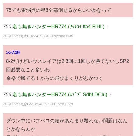
75でも雷弱点の星8全部倒せるからいいかなって
750
名も無きハンターHR774 (ﾜｯﾁｮｲ ffa4-FlHL)
：
2024/02/08(木) 16:24:12.04
ID:svYme1wt0
>>749
8-2だけどレウスレイアは2,3回に1回しか勝てないしSP2
回必要なこと多いわ
余裕で勝てる！からの飛びまくりがむかつく
756
名も無きハンターHR774 (ｽﾌﾟﾌﾟ Sdbf-DClu)
：
2024/02/09(金) 22:35:40.50
ID:CJ2dEEjZd
ダウン中にバフバロの頭があんまり殴れない問題はなん
とかならんか