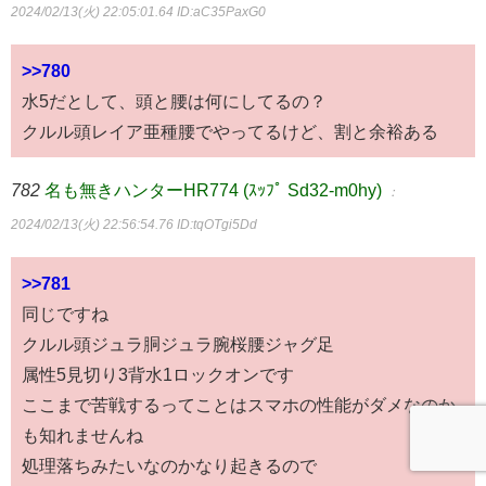
2024/02/13(火) 22:05:01.64
ID:aC35PaxG0
>>780
水5だとして、頭と腰は何にしてるの？
クルル頭レイア亜種腰でやってるけど、割と余裕ある
782
名も無きハンターHR774 (ｽｯﾌﾟ Sd32-m0hy)
：
2024/02/13(火) 22:56:54.76
ID:tqOTgi5Dd
>>781
同じですね
クルル頭ジュラ胴ジュラ腕桜腰ジャグ足
属性5見切り3背水1ロックオンです
ここまで苦戦するってことはスマホの性能がダメなのか
も知れませんね
処理落ちみたいなのかなり起きるので