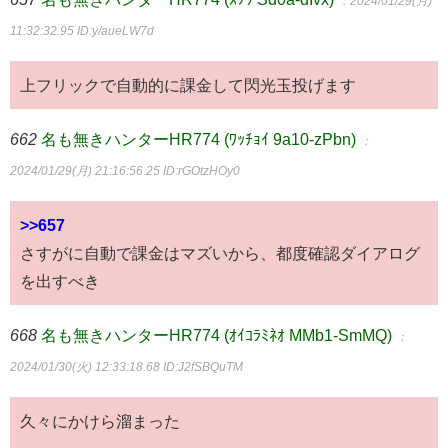
：2024/01/29(月)
11:32:32.95
ID:y/aueLW7d
上フリックで自動的に課金して閃光玉投げます
662
名も無きハンターHR774 (ﾜｯﾁｮｲ 9a10-zPbn)
：
2024/01/29(月) 21:16:56.25
ID:rGOtzHOy0
>>657
さすがに自動で課金はマズいから、都度確認ダイアログ
を出すべき
668
名も無きハンターHR774 (ｵｲｺﾗﾐﾈｵ MMb1-SmMQ)
：
2024/01/30(火) 12:33:18.68
ID:J2fSBQuTM
久々にかけら溜まった