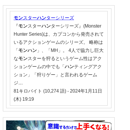
モン
スター
ハン
ターシリーズ
『
モン
スター
ハン
ターシリーズ』(Monster
Hunter Series)は、カプコンから発売されて
いるアクションゲームのシリーズ。 略称は
「
モンハン
」、「MH」。 4人で協力し巨大
な
モン
スターを狩るというゲーム性はアク
ションゲームの中でも「
ハン
ティングアク
ション」「狩りゲー」と言われるゲーム
ジ…
81キロバイト (10,274 語) - 2024年1月11日
(木) 19:19