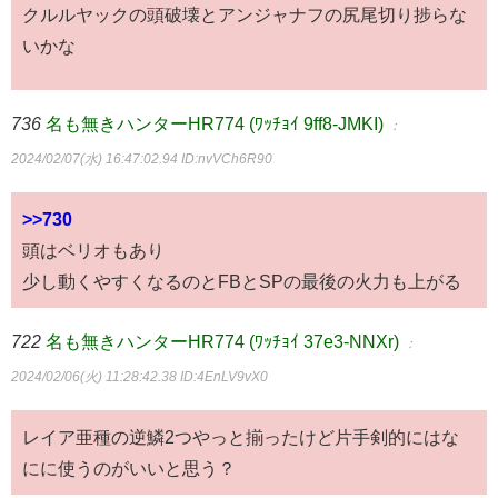
クルルヤックの頭破壊とアンジャナフの尻尾切り捗らな
いかな
736
名も無きハンターHR774 (ﾜｯﾁｮｲ 9ff8-JMKI)
：
2024/02/07(水) 16:47:02.94
ID:nvVCh6R90
>>730
頭はベリオもあり
少し動くやすくなるのとFBとSPの最後の火力も上がる
722
名も無きハンターHR774 (ﾜｯﾁｮｲ 37e3-NNXr)
：
2024/02/06(火) 11:28:42.38
ID:4EnLV9vX0
レイア亜種の逆鱗2つやっと揃ったけど片手剣的にはな
にに使うのがいいと思う？