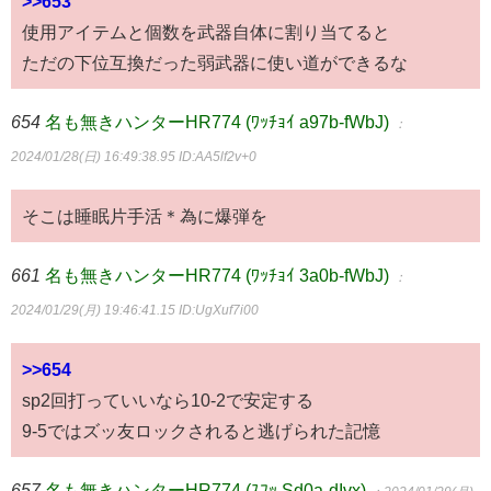
>>653
使用アイテムと個数を武器自体に割り当てると
ただの下位互換だった弱武器に使い道ができるな
654
名も無きハンターHR774 (ﾜｯﾁｮｲ a97b-fWbJ)
：
2024/01/28(日) 16:49:38.95
ID:AA5lf2v+0
そこは睡眠片手活＊為に爆弾を
661
名も無きハンターHR774 (ﾜｯﾁｮｲ 3a0b-fWbJ)
：
2024/01/29(月) 19:46:41.15
ID:UgXuf7i00
>>654
sp2回打っていいなら10-2で安定する
9-5ではズッ友ロックされると逃げられた記憶
657
名も無きハンターHR774 (ｽﾌｯ Sd0a-dIvx)