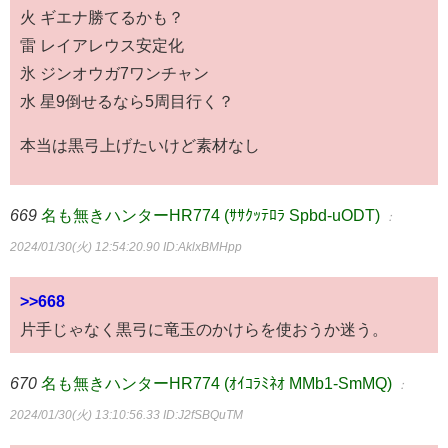
火 ギエナ勝てるかも？
雷 レイアレウス安定化
氷 ジンオウガ7ワンチャン
水 星9倒せるなら5周目行く？
本当は黒弓上げたいけど素材なし
669
名も無きハンターHR774 (ｻｻｸｯﾃﾛﾗ Spbd-uODT)
：
2024/01/30(火) 12:54:20.90
ID:AklxBMHpp
>>668
片手じゃなく黒弓に竜玉のかけらを使おうか迷う。
670
名も無きハンターHR774 (ｵｲｺﾗﾐﾈｵ MMb1-SmMQ)
：
2024/01/30(火) 13:10:56.33
ID:J2fSBQuTM