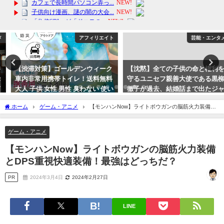
アフィリエイト
芸能・エンタメ
【渋滞対策】ゴールデンウィーク
【沈黙】全ての子供の命と権利を
車内非常用携帯トイレ！送料無料
守るユニセフ親善大使である黒柳
大人 子供 女性 男性 臭わない 使い
徹子が過去、結婚話まで出たジャ
捨て 固まる 簡易トイレ
ニー喜多川について沈黙する訳が
ホーム
ゲーム・アニメ
【モンハンNow】ライトボウガンの脳筋火力装備と
闇すぎる。
2024年4月30日
DPS重視快適装備！最強はどっちだ？
2023年9月22日
ゲーム・アニメ
【モンハンNow】ライトボウガンの脳筋火力装備
とDPS重視快適装備！最強はどっちだ？
PR
2024年3月4日
2024年2月27日
LINE