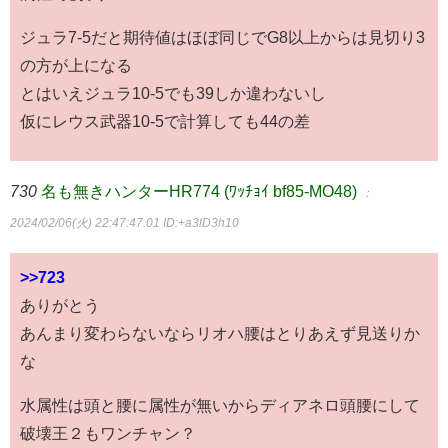
ジュラ7-5だと期待値はほぼ同じでG8以上からは見切り3
の方が上になる
とはいえジュラ10-5でも39しか違わないし
仮にレウス武器10-5で計算しても44の差
730
名も無きハンターHR774 (ﾜｯﾁｮｲ bf85-MO48)
：
2024/02/06(火) 22:47:47.01
ID:+a3lD3h10
>>723
ありがとう
あんまり変わらないならリオハ腰はとりあえず見送りか
な
水属性は頭と腰に属性が無いからディアネロ頭腰にして
破壊王２もワンチャン？