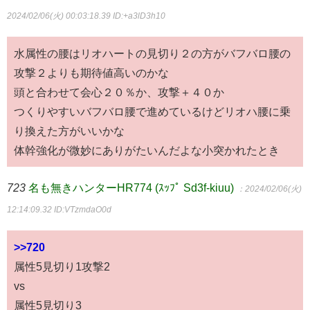
2024/02/06(火) 00:03:18.39
ID:+a3lD3h10
水属性の腰はリオハートの見切り２の方がバフバロ腰の
攻撃２よりも期待値高いのかな
頭と合わせて会心２０％か、攻撃＋４０か
つくりやすいバフバロ腰で進めているけどリオハ腰に乗
り換えた方がいいかな
体幹強化が微妙にありがたいんだよな小突かれたとき
723
名も無きハンターHR774 (ｽｯﾌﾟ Sd3f-kiuu)
：2024/02/06(火)
12:14:09.32
ID:VTzmdaO0d
>>720
属性5見切り1攻撃2
vs
属性5見切り3