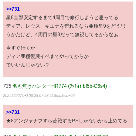
>>731
星8全部安定するまで4周目で修行しようと思ってる
ディア、レウス、ギエナを狩れるなら亜種星9をどう思
うかだけど、4周目の星8だって無視してるからなぁ
今すぐ行くか
ディア亜種復興イベまでやってからか
でいいんじゃない？
735
名も無きハンターHR774 (ﾜｯﾁｮｲ bf5b-C6s4)
：
2024/02/07(水) 08:28:07.08
ID:8mpMcp+00
>>731
★8アンジャナフすら苦戦するPSしかないから止めてる