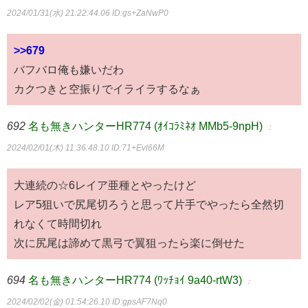
2024/01/31(水) 21:22:44.06
ID:gs+ZaNwP0
>>679
バフバロ俺も嫌いだわ
カクつきと空振りでイライラするなぁ
692
名も無きハンターHR774 (ｵｲｺﾗﾐﾈｵ MMb5-9npH)
：
2024/02/01(木) 11:36:48.10
ID:71+Evl66M
大連続の☆6レイア亜種とやったけど
レア5狙いで尻尾切ろうと思って片手でやったら全然切
れなくて時間切れ
次に尻尾は諦めて黒弓で翼狙ったら楽に倒せた
694
名も無きハンターHR774 (ﾜｯﾁｮｲ 9a40-rtW3)
：
2024/02/02(金) 01:54:26.10
ID:gpsAF7Nq0