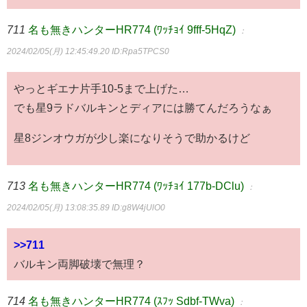
711
名も無きハンターHR774 (ﾜｯﾁｮｲ 9fff-5HqZ)
：
2024/02/05(月) 12:45:49.20
ID:Rpa5TPCS0
やっとギエナ片手10-5まで上げた…
でも星9ラドバルキンとディアには勝てんだろうなぁ
星8ジンオウガが少し楽になりそうで助かるけど
713
名も無きハンターHR774 (ﾜｯﾁｮｲ 177b-DClu)
：
2024/02/05(月) 13:08:35.89
ID:g8W4jUlO0
>>711
バルキン両脚破壊で無理？
714
名も無きハンターHR774 (ｽﾌｯ Sdbf-TWva)
：