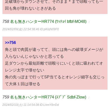
足破壊からダウンさせて、そのまま＊まで頭殴っても一
回も角が壊れないときがある
758
名も無きハンターHR774 (ﾜｯﾁｮｲ bfbf-MO48)
：
2024/02/09(金) 22:54:38.46
ID:pKiqN09F0
>>756
角と頭で肉質が違ってて、頭には角への破壊ダメージが
入らないんじゃないかと思ってる
足ダウンから最短距離で頭殴りにいくと頭に吸われてオ
レンジ太字で壊せない
角の先っぽまで行ってSP当てるとオレンジ細字も交じっ
て大体１回は壊せる
759
名も無きハンターHR774 (ｽﾌﾟﾌﾟ Sdbf-Zlow)
：
2024/02/10(土) 11:14:54.08
ID:LhmY8rrDd