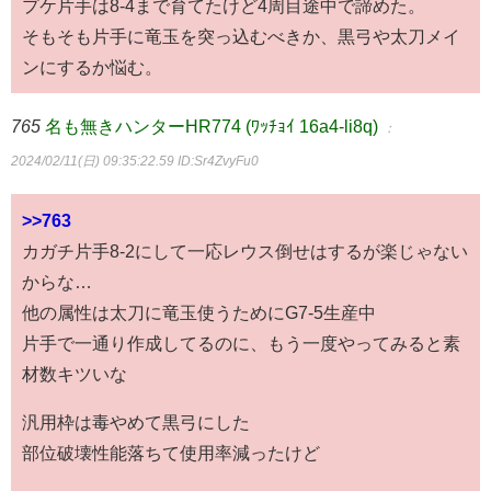
プケ片手は8-4まで育てたけど4周目途中で諦めた。
そもそも片手に竜玉を突っ込むべきか、黒弓や太刀メイ
ンにするか悩む。
765
名も無きハンターHR774 (ﾜｯﾁｮｲ 16a4-li8q)
：
2024/02/11(日) 09:35:22.59
ID:Sr4ZvyFu0
>>763
カガチ片手8-2にして一応レウス倒せはするが楽じゃない
からな…
他の属性は太刀に竜玉使うためにG7-5生産中
片手で一通り作成してるのに、もう一度やってみると素
材数キツいな
汎用枠は毒やめて黒弓にした
部位破壊性能落ちて使用率減ったけど