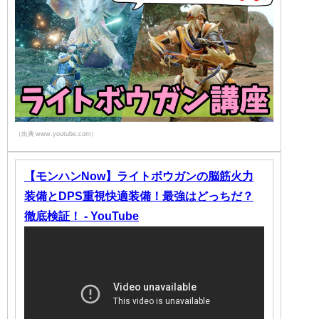
（出典 www.youtube.com）
【モンハンNow】ライトボウガンの脳筋火力
装備とDPS重視快適装備！最強はどっちだ？
徹底検証！ - YouTube