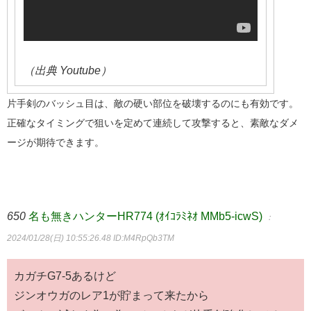
（出典 Youtube）
片手剣のバッシュ目は、敵の硬い部位を破壊するのにも有効です。
正確なタイミングで狙いを定めて連続して攻撃すると、素敵なダメ
ージが期待できます。
650
名も無きハンターHR774 (ｵｲｺﾗﾐﾈｵ MMb5-icwS)
：
2024/01/28(日) 10:55:26.48
ID:M4RpQb3TM
カガチG7-5あるけど
ジンオウガのレア1が貯まって来たから