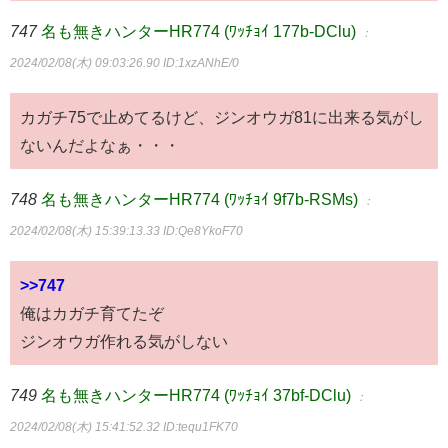
747
名も無きハンターHR774 (ﾜｯﾁｮｲ 177b-DClu)
：
2024/02/08(木) 09:03:26.90
ID:1xzANhE/0
カガチ75で止めてるけど、ジンオウガ81に出来る気がし
ないんだよなぁ・・・
748
名も無きハンターHR774 (ﾜｯﾁｮｲ 9f7b-RSMs)
：
2024/02/08(木) 15:39:13.33
ID:Qe8YkoF70
>>747
俺はカガチ育てたぞ
ジンオウガ作れる気がしない
749
名も無きハンターHR774 (ﾜｯﾁｮｲ 37bf-DClu)
：
2024/02/08(木) 15:41:52.32
ID:tequ1FK70