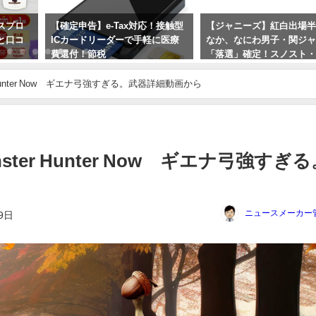
スプロ
【確定申告】e-Tax対応！接触型
【ジャニーズ】紅白出場
と口コ
ICカードリーダーで手軽に医療
なか、なにわ男子・関ジ
費還付！節税
「落選」確定！スノスト
プリ「可能性あり」の裏
2024年1月27日
 Hunter Now ギエナ弓強すぎる。武器詳細動画から
2023年9月22日
ter Hunter Now ギエナ弓強すぎる
ニュースメーカー
9日