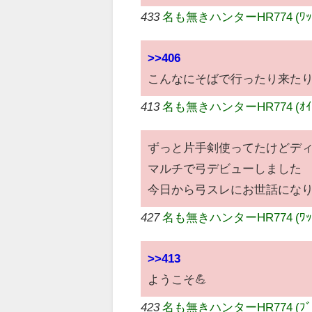
433
名も無きハンターHR774 (ﾜｯﾁｮｲ
>>406
こんなにそばで行ったり来た
413
名も無きハンターHR774 (ｵｲｺﾗ
ずっと片手剣使ってたけどデ
マルチで弓デビューしました
今日から弓スレにお世話にな
427
名も無きハンターHR774 (ﾜｯﾁｮｲ
>>413
ようこそ💪
423
名も無きハンターHR774 (ﾌﾞｰｲ