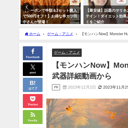
コンパク
【クーポンで半額＆2セット購入
【最安値】話題のマリネ
れに飾ろ
で500円オフ！】お得な串カツ田
テイン！ダイエット効果
料！
中さんが登場！
ミをご紹介
2024年3月14日
2024年3月14日
ホーム
ゲーム・アニメ
【モンハンNow】Monster
ゲーム・アニメ
Facebook
【モンハンNow】Mons
post
武器詳細動画から
2023年12月2日
2023年11月2
PR
はてブ
Pocket
Feedly