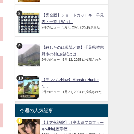
【完全版】ショートカットキー早見
表・一覧【Wind...
2件のビュー
|
3月 8, 2025 に投稿された
【殺したのは母親と妹】千葉県習志
野市の村山雄紀とは...
2件のビュー
|
5月 12, 2025 に投稿された
【モンハンNow】Monster Hunter
N...
2件のビュー
|
1月 31, 2024 に投稿された
今週の人気記事
【上方落語家】月亭太遊プロフィー
ルwiki経歴学歴...