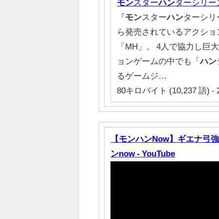
モン
スター
ハン
ターシリー
『
モン
スター
ハン
ターシリーズ
ら発売されているアクショ
「MH」。 4人で協力し巨
ョンゲームの中でも「
ハン
るゲームジ…
80キロバイト (10,237 語) - 
【モンハンNow】ギエナ弓強
ンnow - YouTube