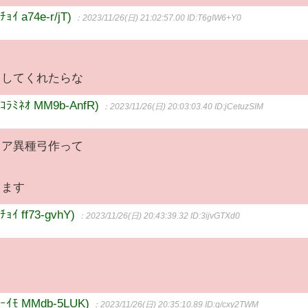
 a74e-r/jT)
：2023/11/26(日) 21:02:57.00
ID:T6gIW6+Y0
りしてくれたらな
ﾐﾈｵ MM9b-AnfR)
：2023/11/26(日) 20:03:03.40
ID:jCetuzSIM
ィア異種弓作って
ります
 ff73-gvhY)
：2023/11/26(日) 20:43:39.32
ID:3ijvGTXd0
ﾓ MMdb-5LUK)
：2023/11/26(日) 20:35:10.89
ID:g/cxy2TWM