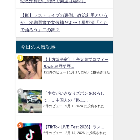
怨念が舞台に憑依で楽屋は騒然に
【嵐】ラストライブの裏側。政治利用という
か、次期選書で立候補だよ〜！星野源『うち
で踊ろう』二の舞？
今日の人気記事
【上方落語家】月亭太遊プロフィー
ルwiki経歴学歴...
121件のビュー
|
1月 17, 2026 に投稿された
「少女がいきなりズボンをおろし
て」…中国人の「路上...
重
8件のビュー
|
9月 1, 2024 に投稿された
【TikTok LIVE Fest 2026】ラス...
6件のビュー
|
2月 14, 2026 に投稿された