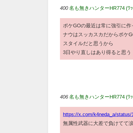
400
名も無きハンターHR774 (ﾜｯﾁｮｲ
ポケGOの最近は常に強引に作
ナウはスッカスカだからポケG
スタイルだと思うから
3日やり直しはあり得ると思う
406
名も無きハンターHR774 (ﾜｯﾁｮ
https://x.com/k4neda_a/statu
無属性武器に大差で負けてて