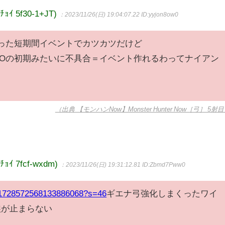
 5f30-1+JT)
：2023/11/26(日) 19:04:07.22
ID:yyjon8ow0
った短期間イベントでカツカツだけど
Oの初期みたいに不具合＝イベント作れるわってナイアン
（出典 【モンハンNow】Monster Hunter Now［弓］ 5射
ｲ 7fcf-wxdm)
：2023/11/26(日) 19:31:12.81
ID:Zbmd7Pww0
s/1728572568133886068?s=46
ギエナ弓強化しまくったワイ
涙が止まらない