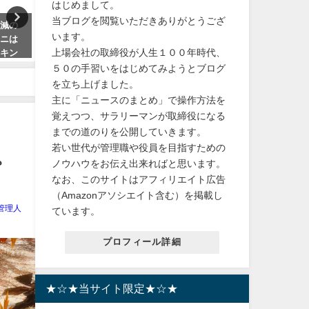
はじめまして。
当ブログを閲覧いただきありがとうござ
半減の
【非常用トイレ】 「スーパー
【渋滞対策】ゴールデンウ
います。
ャニは
セール」「楽天1位」「半永久保
ク車内非常用携帯トイレ！
上場会社の取締役が人生１００年時代、
・キン
存 防災士監修」簡易トイレ 非常
無料 大人 子供 女性 男性 臭
事情
用トイレセット
い 使い捨て 固まる 簡易ト
５０の手習いをはじめてみようとブログ
を立ち上げました。
2024年3月8日
2024年4月30日
主に「ニュースのまとめ」で操作方法を
覚えつつ、サラリーマンが取締役になる
までの道のりを公開していきます。
若い世代が管理職や役員を目指すための
。
ノウハウをお伝え出来ればと思います。
なお、このサイトはアフィリエイト広告
（Amazonアソシエイト含む）を掲載し
管理人
ています。
プロフィール詳細
★☆★当サイト限定★☆★