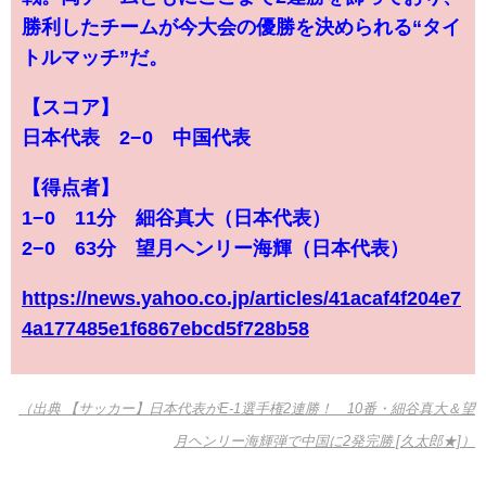
勝利したチームが今大会の優勝を決められる“タイ
トルマッチ”だ。
【スコア】
日本代表 2−0 中国代表
【得点者】
1−0 11分 細谷真大（日本代表）
2−0 63分 望月ヘンリー海輝（日本代表）
https://news.yahoo.co.jp/articles/41acaf4f204e7
4a177485e1f6867ebcd5f728b58
（出典 【サッカー】日本代表がE-1選手権2連勝！ 10番・細谷真大＆望
月ヘンリー海輝弾で中国に2発完勝 [久太郎★]）