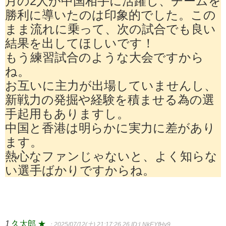
月の2人が中国相手に活躍し、チームを
勝利に導いたのは印象的でした。この
まま流れに乗って、次の試合でも良い
結果を出してほしいです！
もう練習試合のような大会ですから
ね。
お互いに主力が出場していませんし、
新戦力の発掘や経験を積ませる為の選
手起用もありますし。
中国と香港は明らかに実力に差があり
ます。
熱心なファンじゃないと、よく知らな
い選手ばかりですからね。
1
久太郎 ★
：2025/07/12(土) 21:17:26.26
ID:LNkEYfHy9