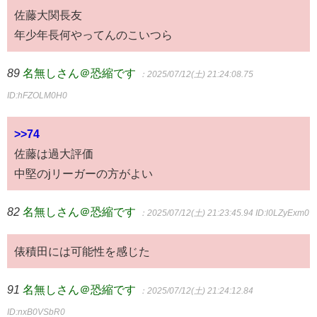
佐藤大関長友
年少年長何やってんのこいつら
89
名無しさん＠恐縮です
：2025/07/12(土) 21:24:08.75
ID:hFZOLM0H0
>>74
佐藤は過大評価
中堅のjリーガーの方がよい
82
名無しさん＠恐縮です
：2025/07/12(土) 21:23:45.94
ID:l0LZyExm0
俵積田には可能性を感じた
91
名無しさん＠恐縮です
：2025/07/12(土) 21:24:12.84
ID:nxB0VSbR0