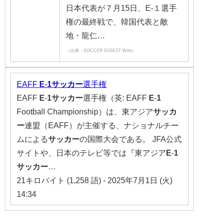
日本代表が７月15日、E-１選手
権の最終戦で、韓国代表と敵
地・龍仁…
（出典：SOCCER DIGEST Web）
EAFF
E
-
1
サッカー
選手権
EAFF
E
-
1
サッカー
選手権（英: EAFF
E
-
1
Football Championship）は、東アジア
サッカ
ー
連盟（EAFF）が主催する、ナショナルチー
ムによる
サッカー
の国際大会である。 JFA公式
サイトや、日本のテレビ等では『東アジア
E
-
1
サッカー
…
21キロバイト (1,258 語) - 2025年7月1日 (火)
14:34