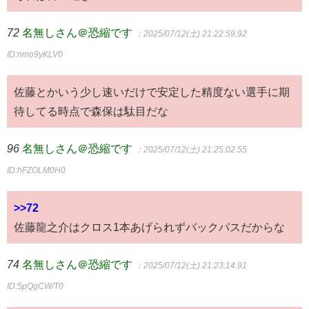
72
名無しさん＠恐縮です
：2025/07/12(土) 21:22:59.92
ID:nmo9yKLV0
佐藤とかいう少し速いだけで安定した精度ない選手に期
待してる時点で森保は駄目だな
96
名無しさん＠恐縮です
：2025/07/12(土) 21:25:02.55
ID:hFZOLM0H0
>>72
佐藤龍之介はクロス1本あげられずバックパスだからな
74
名無しさん＠恐縮です
：2025/07/12(土) 21:23:14.91
ID:5pQgCW/T0