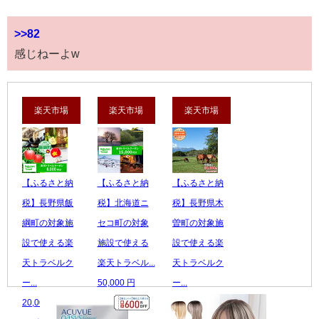
>>82
感じねーよw
楽天市場
楽天市場
楽天市場
【ふるさと納
【ふるさと納
【ふるさと納
税】長野県飯
税】北海道ニ
税】長野県木
綱町の対象施
セコ町の対象
曽町の対象施
設で使える楽
施設で使える
設で使える楽
天トラベルク
楽天トラベル...
天トラベルク
ー...
50,000 円
ー...
20,000 円
レビュー数：0
50,000 円