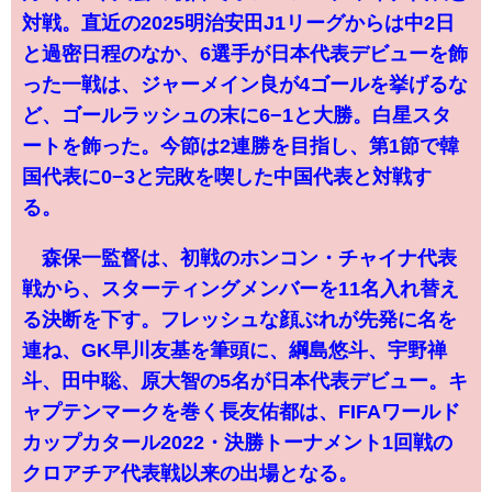
対戦。直近の2025明治安田J1リーグからは中2日
と過密日程のなか、6選手が日本代表デビューを飾
った一戦は、ジャーメイン良が4ゴールを挙げるな
ど、ゴールラッシュの末に6−1と大勝。白星スタ
ートを飾った。今節は2連勝を目指し、第1節で韓
国代表に0−3と完敗を喫した中国代表と対戦す
る。
森保一監督は、初戦のホンコン・チャイナ代表
戦から、スターティングメンバーを11名入れ替え
る決断を下す。フレッシュな顔ぶれが先発に名を
連ね、GK早川友基を筆頭に、綱島悠斗、宇野禅
斗、田中聡、原大智の5名が日本代表デビュー。キ
ャプテンマークを巻く長友佑都は、FIFAワールド
カップカタール2022・決勝トーナメント1回戦の
クロアチア代表戦以来の出場となる。