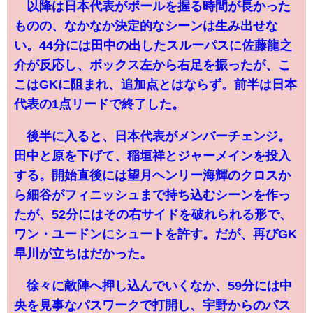
以降は日本代表がボールを握る時間が長かった
ものの、なかなか決定的なシーンは生み出せな
い。44分には田中の出したスルーパスに佐藤龍之
介が反応し、ボックス左から右足を振ったが、こ
こはGKに阻まれ、追加点とはならず。前半は日本
代表の1点リードで終了した。
後半に入ると、日本代表がメンバーチェンジ。
田中と原を下げて、稲垣祥とジャーメインを投入
する。開始直後には望月ヘンリー海輝のクロスか
ら細谷がフィニッシュまで持ち込むシーンを作っ
たが、52分にはその右サイドを破れられる形で、
ワン・ユードンにシュートを許す。だが、再びGK
早川が立ちはだかった。
徐々に敵陣へ押し込んでいくなか、59分には中
央を見事なパスワークで打開し、宇野からのパス