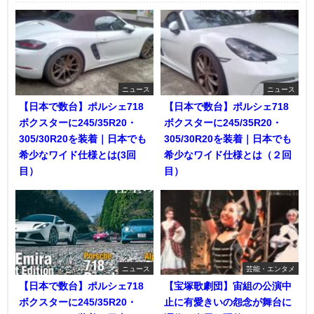
ニュース
ニュース
【日本で数台】ポルシェ718
【日本で数台】ポルシェ718
ボクスターに245/35R20・
ボクスターに245/35R20・
305/30R20を装着｜日本でも
305/30R20を装着｜日本でも
希少なワイド仕様とは(3回
希少なワイド仕様とは（２回
目）
目）
ニュース
芸能・エンタメ
【日本で数台】ポルシェ718
【宝塚歌劇団】宙組の公演中
ボクスターに245/35R20・
止に有愛きいの怨念が舞台に