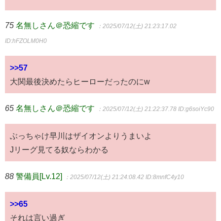
75
名無しさん＠恐縮です
：2025/07/12(土) 21:23:17.02
ID:hFZOLM0H0
>>57
大関最後決めたらヒーローだったのにw
65
名無しさん＠恐縮です
：2025/07/12(土) 21:22:37.78
ID:g6soiYc90
ぶっちゃけ早川はザイオンよりうまいよ
Jリーグ見てる奴ならわかる
88
警備員[Lv.12]
：2025/07/12(土) 21:24:08.42
ID:8mnfC4y10
>>65
それは言い過ぎ