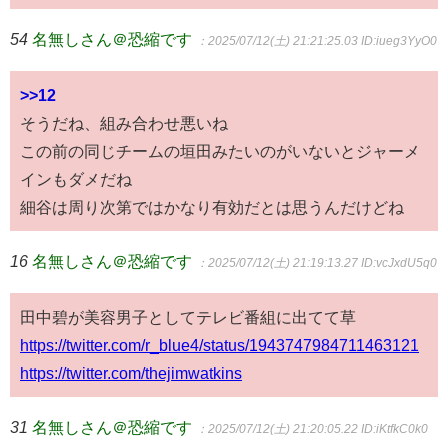
54
名無しさん＠恐縮です
：2025/07/12(土) 21:21:25.03
ID:iueg3YyO0
>>12
そうだね、組み合わせ悪いね
この前の同じチームの垣田みたいのがいないとジャーメ
インもダメだね
細谷は周り次第ではかなり有効だとは思うんだけどね
16
名無しさん＠恐縮です
：2025/07/12(土) 21:19:13.27
ID:vcJxdU5q0
田中碧が美容男子としてテレビ番組に出てて草
https://twitter.com/r_blue4/status/1943747984711463121
https://twitter.com/thejimwatkins
31
名無しさん＠恐縮です
：2025/07/12(土) 21:20:05.22
ID:iKtfkC0k0