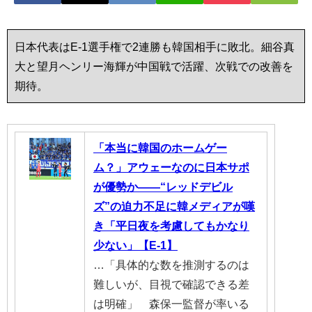
日本代表はE-1選手権で2連勝も韓国相手に敗北。細谷真
大と望月ヘンリー海輝が中国戦で活躍、次戦での改善を
期待。
「本当に韓国のホームゲー
ム？」アウェーなのに日本サポ
が優勢か――“レッドデビル
ズ”の迫力不足に韓メディアが嘆
き「平日夜を考慮してもかなり
少ない」【E-1】
…「具体的な数を推測するのは
難しいが、目視で確認できる差
は明確」 森保一監督が率いる