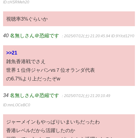
ID:cHSRMeh20
視聴率3%ぐらいか
40
名無しさん＠恐縮です
：2025/07/12(土) 21:20:45.94
ID:9Y/cd12Y0
>>21
雑魚香港戦でさえ
世界１位侍ジャパンvs７位オランダ代表
の6.7%より上だったぞw
34
名無しさん＠恐縮です
：2025/07/12(土) 21:20:10.49
ID:mnLOCeBC0
ジャーメインもやっぱりいまいちだったわ
香港レベルだから活躍したのか