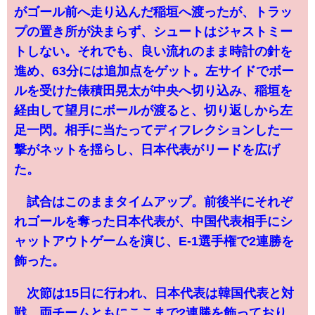
がゴール前へ走り込んだ稲垣へ渡ったが、トラッ
プの置き所が決まらず、シュートはジャストミー
トしない。それでも、良い流れのまま時計の針を
進め、63分には追加点をゲット。左サイドでボー
ルを受けた俵積田晃太が中央へ切り込み、稲垣を
経由して望月にボールが渡ると、切り返しから左
足一閃。相手に当たってディフレクションした一
撃がネットを揺らし、日本代表がリードを広げ
た。
試合はこのままタイムアップ。前後半にそれぞ
れゴールを奪った日本代表が、中国代表相手にシ
ャットアウトゲームを演じ、E-1選手権で2連勝を
飾った。
次節は15日に行われ、日本代表は韓国代表と対
戦。両チームともにここまで2連勝を飾っており、