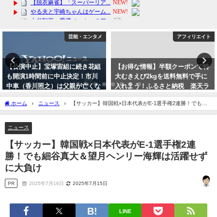
芸能・エンタメ
アフィリエイト
【公演中止】宝塚宙組に続き花組
【お得な情報】半額クーポンで特
も開演1時間前に中止決定！市川
大むきえび2kgを送料無料で手に
中車（香川照之）は父親が亡くな
入れよう！ふるさと納税 楽天ラ
っても休演しなかった歌舞伎界と
ンキング！
ホーム
ニュース
【サッカー】韓国戦×日本代表がE-1選手権2連勝！でも細
の違いは？
2024年4月9日
谷真大＆望月ヘンリー海輝は活躍せずに大負け
2023年10月3日
ニュース
【サッカー】韓国戦×日本代表がE-1選手権2連
勝！でも細谷真大＆望月ヘンリー海輝は活躍せず
に大負け
PR
2025年7月16日
2025年7月15日
LINE