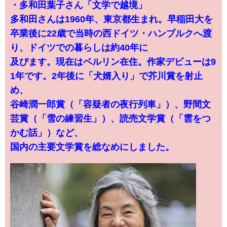
・多和田葉子さん「文学で越境」
多和田さんは1960年、東京都生まれ。早稲田大を
卒業後に22歳で当時の西ドイツ・ハンブルクへ渡
り、ドイツでの暮らしは約40年に
及びます。現在はベルリン在住。作家デビューは9
1年です。2年後に「犬婿入り」で芥川賞を射止
め、
谷崎潤一郎賞（「容疑者の夜行列車」）、野間文
芸賞（「雪の練習生」）、読売文学賞（「雲をつ
かむ話」）など、
国内の主要文学賞を総なめにしました。