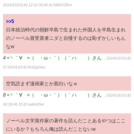
2024/10/10(木) 12:52:34.40
ID:A8k6YZRm
>>5
日本統治時代の朝鮮半島で生まれた外国人を半島生まれ
のノーベル賞受賞者ニダと自慢するのは恥ずかしいもん
なw
4
<丶｀∀´>（´・ω・｀）（｀ハ´ ）さん
：2024/10/10(木)
07:54:04.83
ID:RnEgdAes
空気読まず漫画家とか面白いなｗ
8
<丶｀∀´>（´・ω・｀）（｀ハ´ ）さん
：2024/10/10(木)
08:39:46.35
ID:oakm05e/
ノーベル文学賞作家の著作を読んだことあるやつはここ
にいるか？もちろん俺は読んだことないw