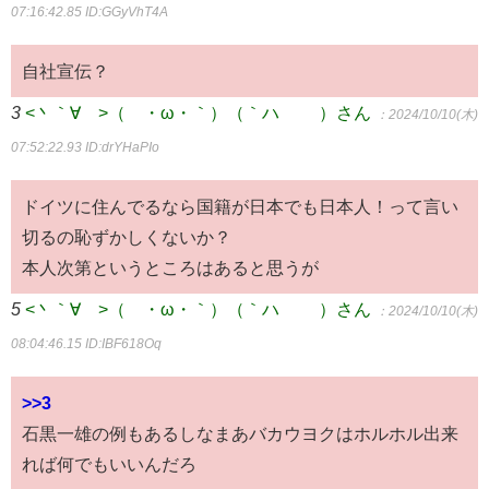
07:16:42.85
ID:GGyVhT4A
自社宣伝？
3
<丶｀∀´>（´・ω・｀）（｀ハ´ ）さん
：2024/10/10(木)
07:52:22.93
ID:drYHaPIo
ドイツに住んでるなら国籍が日本でも日本人！って言い
切るの恥ずかしくないか？
本人次第というところはあると思うが
5
<丶｀∀´>（´・ω・｀）（｀ハ´ ）さん
：2024/10/10(木)
08:04:46.15
ID:IBF618Oq
>>3
石黒一雄の例もあるしなまあバカウヨクはホルホル出来
れば何でもいいんだろ