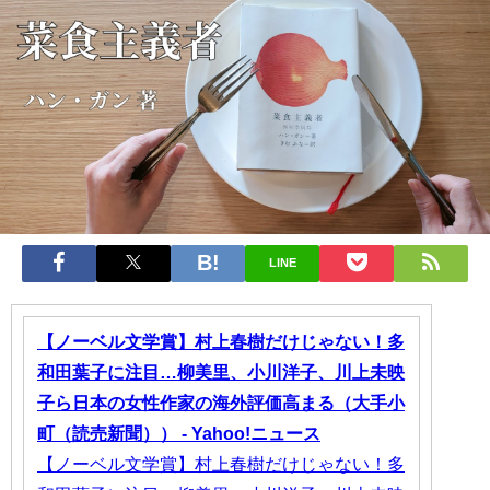
LINE
【ノーベル文学賞】村上春樹だけじゃない！多
和田葉子に注目…柳美里、小川洋子、川上未映
子ら日本の女性作家の海外評価高まる（大手小
町（読売新聞）） - Yahoo!ニュース
【ノーベル文学賞】村上春樹だけじゃない！多