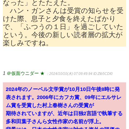
なった」とたたえた。
ハン・ガンさんは受賞の知らせを受
けた際、息子と夕食を終えたばかり
で、「ふつうの１日」を過ごしていた
という。
今後の新しい読者層の拡大が
楽しみですね。
1
＠仮面ウニダー ★
：2024/10/10(木) 07:09:49.94
ID:Ztb5CDI0
2024年のノーベル文学賞が10月10日午後8時に発
表されます。2006年にカフカ賞、09年にエルサレ
ム賞を受賞した村上春樹さんの受賞が
期待されていますが、近年は日独2言語で執筆する
多和田葉子さんら女性作家の名前が浮上。