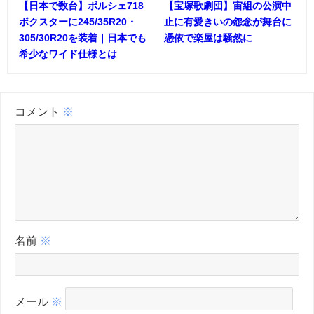
【日本で数台】ポルシェ718
【宝塚歌劇団】宙組の公演中
ボクスターに245/35R20・
止に有愛きいの怨念が舞台に
305/30R20を装着｜日本でも
憑依で楽屋は騒然に
希少なワイド仕様とは
コメント
※
名前
※
メール
※