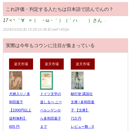
これ評価・判定する人たちは日本語で読んでんの？
17
<丶｀∀´>（´・ω・｀）（｀ハ´ ）さん
：
2024/10/10(木) 15:29:10.38
ID:xwF+45Qo
実際は今年もコウンに注目が集まっている
楽天市場
楽天市場
楽天市場
犬婿入り／多
ドイツ文学の
献灯使 講談社
和田葉子
道しるべ ニー
文庫 / 多和田葉
【1000円以上
ベルンゲンか
子 【文庫】
送料無料】
ら多和田葉子
715 円
605 円
まで
レビュー数：0