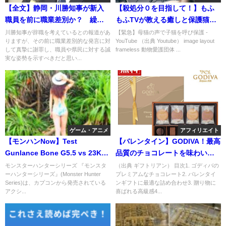
【全文】静岡・川勝知事が新入
【殺処分０を目指して！】もふ
職員を前に職業差別か？ 繰り
もふTVが教える癒しと保護猫活
返される失言に自ら辞意でリニ
動の意義、鈴木彩の特異まれな
川勝知事が辞職を考えているとの報道があ
【緊急】母猫の声で子猫を呼び保護 -
りますが、その前に職業差別的な発言に対
YouTube （出典 Youtube） image layout
ア新幹線開通前倒しへ
る能力と魅力
して真摯に謝罪し、職員や県民に対する誠
frameless 動物愛護団体 ...
実な姿勢を示すべきだと思い...
ゲーム・アニメ
アフィリエイト
【モンハンNow】Test
【バレンタイン】GODIVA！最高
Gunlance Bone G5.5 vs 23K
品質のチョコレートを味わい尽
HP
くす楽天SALE！送料無料
モンスターハンターシリーズ 『モンスタ
（出典 ギフトリアン） 目次1. ゴディバの
ーハンターシリーズ』(Monster Hunter
プレミアムなチョコレート2. バレンタイ
Series)は、カプコンから発売されている
ンギフトに最適な詰め合わせ3. 贈り物に
アクシ...
喜ばれる高級感4...