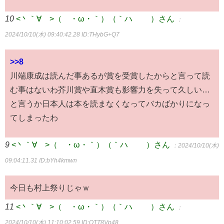
10
<丶｀∀´>（´・ω・｀）（｀ハ´ ）さん
：
2024/10/10(木) 09:40:42.28
ID:THybG+Q7
>>8
川端康成は読んだ事あるが賞を受賞したからと言って読
む事はないわ芥川賞や直木賞も影響力を失って久しい…
と言うか日本人は本を読まなくなってバカばかりになっ
てしまったわ
9
<丶｀∀´>（´・ω・｀）（｀ハ´ ）さん
：2024/10/10(木)
09:04:11.31
ID:bYh4kmwn
今日も村上祭りじゃｗ
11
<丶｀∀´>（´・ω・｀）（｀ハ´ ）さん
：
2024/10/10(木) 11:10:02.59
ID:QTT8Vp48