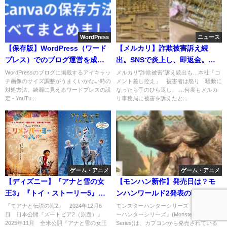
WordPress
ニュース
【保存版】WordPress（ワード
【メルカリ】詐欺被害訴え続
プレス）でのブログ運営を成功
出。SNSで炎上し、即返金。被
させるためのアイキャッチ画像
害者は騒動になったら手のひら
WordPressのブログに掲載するアイキャッ
メルカリ“詐欺被害”訴え続出も…本社「コ
チ画像のサイズ調整がうまくいかない時の
メント差し控え」 被害者は怒り「騒動に
活用術
返しに激怒
対処方法。綺麗に見えるワードプレスの設
なったら手のひら返し」 …何度もメルカ
定 - YouTu...
リ事務局に被害を訴えたと...
ゲーム・アニメ
ゲーム・アニメ
【ディズニー】『アナと雪の女
【モンハン新作】発売日は？モ
王3』『トイ・ストーリー5』
ンハンワールド2発表の噂…
『スター・ウォーズ』続々新作
switch2で出るとの噂もリー
『モアナと伝説の海2』 2024年12月6
モンスターハンターシリーズ 『モンスタ
日 日本公開『ズートピア2（原題）』
ーハンターシリーズ』(Monster Hunter
発表！
ク！？
2025年11月 全米公開『アナと雪の女王
Series)は、カプコンから発売されている