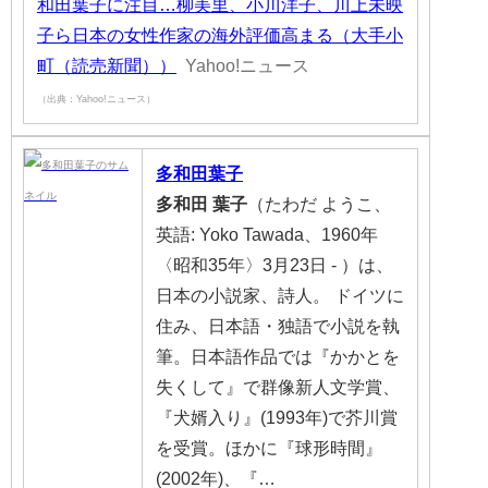
和田葉子に注目…柳美里、小川洋子、川上未映
子ら日本の女性作家の海外評価高まる（大手小
町（読売新聞））
Yahoo!ニュース
（出典：Yahoo!ニュース）
多和田葉子
多和田
葉子
（たわだ ようこ、
英語: Yoko Tawada、1960年
〈昭和35年〉3月23日 - ）は、
日本の小説家、詩人。 ドイツに
住み、日本語・独語で小説を執
筆。日本語作品では『かかとを
失くして』で群像新人文学賞、
『犬婿入り』(1993年)で芥川賞
を受賞。ほかに『球形時間』
(2002年)、『…