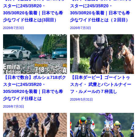
スターに245/35R20・
スターに245/35R20・
305/30R20を装着｜日本でも希
305/30R20を装着｜日本でも希
少なワイド仕様とは(3回目）
少なワイド仕様とは（２回目）
2026年7月3日
2026年7月3日
【日本で数台】ポルシェ718ボク
【日本ダービー】ゴーイントゥ
スターに245/35R20・
スカイ・ 武豊とパントルナイー
305/30R20を装着｜日本でも希
フ・ルメールの７枠流し
少なワイド仕様とは
2026年5月31日
2026年7月3日