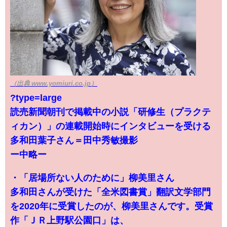
（出典 www.yomiuri.co.jp）
?type=large
読売新聞朝刊で掲載中の小説「研修生（プラクテ
ィカン）」の連載開始時にインタビューを受ける
多和田葉子さん＝田中秀敏撮影
ー中略ー
・「居場所ない人のために」柳美里さん
多和田さんが受けた「全米図書賞」翻訳文学部門
を2020年に受賞したのが、柳美里さんです。受賞
作「ＪＲ上野駅公園口」は、