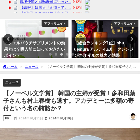
アフィリエイト
アフィリエイト
【総合ランキング1位】shu
【小型 電動マッサージ器】女性の
uemura アルティム8∞ クレンジ
カバンに携帯 ローター式 無印 防
ング オイルの魅力と効果
水 大人のおもちゃじゃないです
よｗ
2024年2月12日
ホーム
ニュース
【ノーベル文学賞】 韓国の主婦が受賞！多和田葉子さんも
2024年3月17日
村上春樹も逃す。アカデミーに多額の寄付という名の賄賂か？
ニュース
【ノーベル文学賞】 韓国の主婦が受賞！多和田葉
子さんも村上春樹も逃す。アカデミーに多額の寄
付という名の賄賂か？
PR
2024年10月11日
2024年10月10日