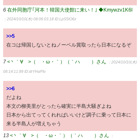
6
在外同胞庁｢河本！韓国大使館に来い！｣ ◆Kmywzv1K6I
：2024/10/10(木) 08:06:03.18
ID:LpS5lO6z
>>5
在コは帰国しないとねノーベル賞取ったら日本になるぞ
7
<丶｀∀´>（´・ω・｀）（｀ハ´ ）さん
：2024/10/10(木)
08:14:11.89
ID:drYHaPIo
>>6
だよね
本文の柳美里がとったら確実に半島大騒ぎよね
日本から出てってくれればいいけど調子に乗って日本に
来る半島人が増えちゃう
13
<丶｀∀´>（´・ω・｀）（｀ハ´ ）さん
：