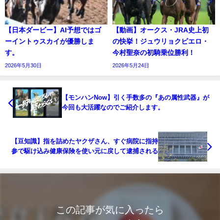
【日本ダービー】AI予想ではゴ
【動画】オークス・JRA史上初
ーイントゥスカイが優勝しま
の快挙！ジュウリョクピエロ・
す。
今村聖奈の初騎乗位勝利！
2026年5月30日
2026年5月24日
【モンハンNow】引く手数多の『あの属性武器』が
今回も大活躍なのでご紹介します。
【豆知識】指を詰めたヤクザさん、すぐ病院に指持
参で駆け込み健康保険を使い元に戻して逮捕される
この記事が気に入ったら