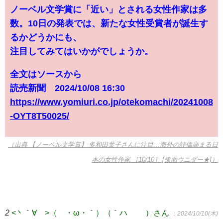
ノーベル文学賞に「近い」とされる女性作家は多
数。10日の発表では、新たな女性受賞者が誕生す
るかどうかにも、
注目してみてはいかがでしょうか。
全文はソースから
読売新聞 2024/10/08 16:30
https://www.yomiuri.co.jp/otekomachi/20241008
-OYT8T50025/
（出典 【ノーベル文学賞】 多和田葉子さんに注目…海外の評価高まる日
本の女性作家 ［10/10］ [仮面ウニダー★]）
2
<丶｀∀´>（´・ω・｀）（｀ハ´ ）さん
：2024/10/10(木)