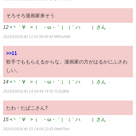
そろそろ漫画家来そう
12
<丶｀∀´>（´・ω・｀）（｀ハ´ ）さん
：
2024/10/10(木) 11:43:56.89
ID:WRovhl8t
>>11
歌手でももらえるからな。漫画家の方がはるかにふさわ
しい。
14
<丶｀∀´>（´・ω・｀）（｀ハ´ ）さん
：
2024/10/10(木) 14:44:44.74
ID:YLEQfINj
たわ・たばこさん?
15
<丶｀∀´>（´・ω・｀）（｀ハ´ ）さん
：
2024/10/10(木) 15:14:04.23
ID:0fwKFbni