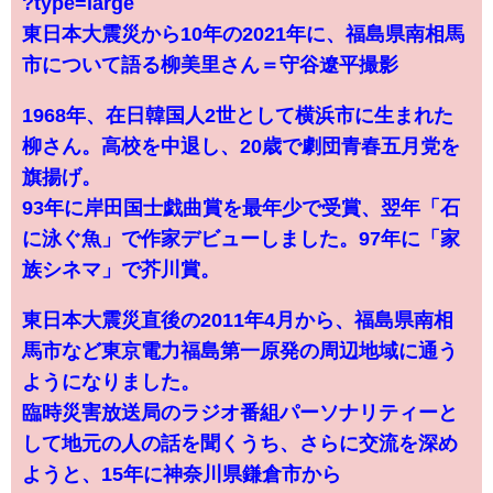
?type=large
東日本大震災から10年の2021年に、福島県南相馬
市について語る柳美里さん＝守谷遼平撮影
1968年、在日韓国人2世として横浜市に生まれた
柳さん。高校を中退し、20歳で劇団青春五月党を
旗揚げ。
93年に岸田国士戯曲賞を最年少で受賞、翌年「石
に泳ぐ魚」で作家デビューしました。97年に「家
族シネマ」で芥川賞。
東日本大震災直後の2011年4月から、福島県南相
馬市など東京電力福島第一原発の周辺地域に通う
ようになりました。
臨時災害放送局のラジオ番組パーソナリティーと
して地元の人の話を聞くうち、さらに交流を深め
ようと、15年に神奈川県鎌倉市から