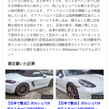
ニュースに関する、まとめサイトです。モンスターハンターに関
する情報を中心に紹介しつつ、気になるニュースを織りまぜなが
ら毎日更新しております。 アフィリエイト広告の掲載により収益
化しています。 ※アフィリエイト広告とは成果報酬型広告のこと
で、ユーザーが商品・サービスを申し込み・購入をした際に広告
費が発生する仕組みです。 また、広告の表示・掲載に関しては、
以下のガイドラインに従い、読者の信頼に応えるコンテンツとし
て提供することを指針として定めています。 ①インターネット上
の広告表示(消費者庁) ②景品表示法関係ガイドライン等(消費者庁)
③インターネット広告倫理綱領及び掲載基準ガイドライン ④アフ
ィリエイトに関する発注ガイドライン ⑤Adsense プログラムポリ
シー
最近書いた記事
ニュース
ニュース
【日本で数台】ポルシェ718
【日本で数台】ポルシェ718
ボクスターに245/35R20・
ボクスターに245/35R20・