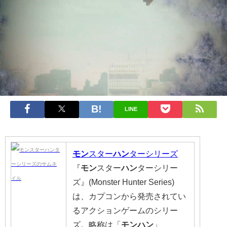
LINE
モン
スター
ハン
ターシリーズ
『
モン
スター
ハン
ターシリー
ズ』(Monster Hunter Series)
は、カプコンから発売されてい
るアクションゲームのシリー
ズ。略称は「
モンハン
」、