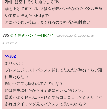
2回目は空中でやり過ごしてFB
頭を上げて直下ブレスは次が猫パンチなのでバクステ溜
めで炎が消えたらFBまで
とにかく強い技出しまくれるので軽巧が相性良い
383
名も無きハンターHR774
：2024/08/20(火) 19:30:51.85
ID:cfFXuGLS
>>382
ありがとう
ブレスにジャストバクステ試してたんだが半分くらい頭
に当たらない
腕か羽にでも吸われてんのかな？
頭は無事壊せたからまぁ別に良いんだけどね
爆破がよく解らんからひたすらコロコロしてたんだけど
あれはタイミング見てバクステで良いのかな？