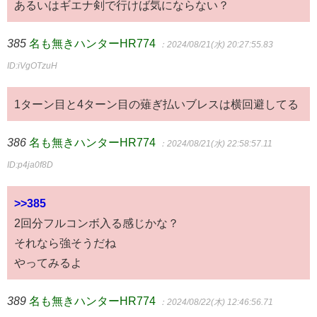
あるいはギエナ剣で行けば気にならない？
385
名も無きハンターHR774
：2024/08/21(水) 20:27:55.83
ID:iVgOTzuH
1ターン目と4ターン目の薙ぎ払いブレスは横回避してる
386
名も無きハンターHR774
：2024/08/21(水) 22:58:57.11
ID:p4ja0f8D
>>385
2回分フルコンボ入る感じかな？
それなら強そうだね
やってみるよ
389
名も無きハンターHR774
：2024/08/22(木) 12:46:56.71