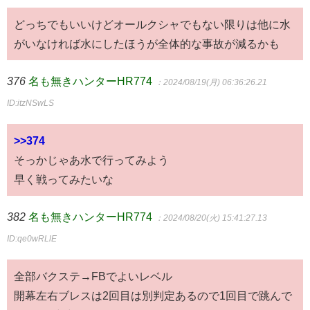
どっちでもいいけどオールクシャでもない限りは他に水
がいなければ水にしたほうが全体的な事故が減るかも
376
名も無きハンターHR774
：2024/08/19(月) 06:36:26.21
ID:itzNSwLS
>>374
そっかじゃあ水で行ってみよう
早く戦ってみたいな
382
名も無きハンターHR774
：2024/08/20(火) 15:41:27.13
ID:qe0wRLlE
全部バクステ→FBでよいレベル
開幕左右ブレスは2回目は別判定あるので1回目で跳んで