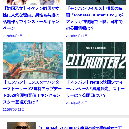
【戦国乙女】イケメン戦国が女
【モンハンワイルズ】撮影の映
性に人気な理由。男性も共通の
画「Monster Hunter: Eko」が
話題作りでインストールキャン
アメリカ博物館で上映。日本で
ペーン
の公開情報は？
2026年5月4日
2026年4月11日
【モンハン】モンスターハンタ
【ネタバレ】Netflix映画シティ
ーストーリーズ3無料アップデー
ーハンター2の続編決定。ストー
ト2026年夏頃配信！キングモン
リーは？公開日はい？
スター登場方法は？
2026年3月26日
2026年3月29日
【X JAPAN】YOSHIKIが3度目の首の手術成功で工