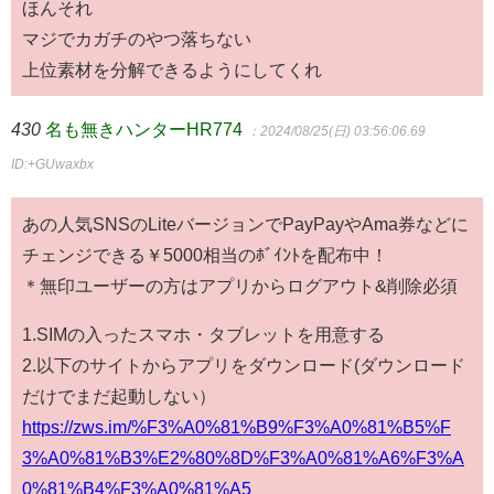
ほんそれ
マジでカガチのやつ落ちない
上位素材を分解できるようにしてくれ
430
名も無きハンターHR774
：2024/08/25(日) 03:56:06.69
ID:+GUwaxbx
あの人気SNSのLiteバージョンでPayPayやAma券などに
チェンジできる￥5000相当のﾎﾞｲﾝﾄを配布中！
＊無印ユーザーの方はアプリからログアウト&削除必須
1.SIMの入ったスマホ・タブレットを用意する
2.以下のサイトからアプリをダウンロード(ダウンロード
だけでまだ起動しない）
https://zws.im/%F3%A0%81%B9%F3%A0%81%B5%F
3%A0%81%B3%E2%80%8D%F3%A0%81%A6%F3%A
0%81%B4%F3%A0%81%A5