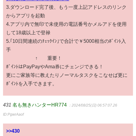
3.ダウンロード完了後、もう一度上記アドレスのリンク
からアプリを起動
4.アプリ内で無印で未使用の電話番号かメルアドを使用
して18歳以上で登禄
5.｢10日間連続のﾁｪｯｸｲﾝ｣で合計で￥5000相当のﾎﾞｲﾝﾄ入
手
↑ 重要！
ﾎﾞｲﾝﾄはPayPayやAma券にチェンジできる！
更にご家族等に教えたりノーマルタスクをこなせば更に
ﾎﾞｲﾝﾄを入手できます。
431
名も無きハンターHR774
：2024/08/25(日) 06:57:07.26
ID:PgwrAaof
>>430