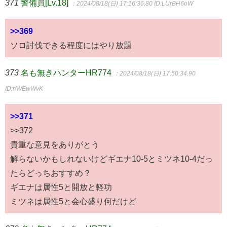
371
警備員[Lv.18]
：2024/08/18(日) 17:16:36.80
ID:LUrBH6oW
>>369
ソロ討伐できる程度にはやり放題
373
名も無きハンターHR774
：2024/08/18(日) 17:50:34.90
ID:r/WEwWvK
>>371
>>372
貴重な意見をありがとう
解らないかもしれないけどギエナ10-5とミツネ10-4だっ
たらどっちおすすめ？
ギエナは属性5と開放と軽功
ミツネは属性5と会心盛り何だけど