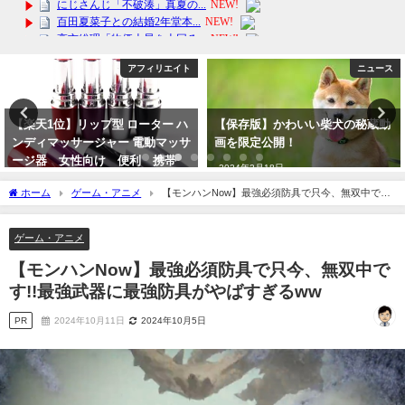
アフィリエイト
ニュース
【楽天1位】リップ型 ローター ハ
【保存版】かわいい柴犬の秘蔵動
ンディマッサージャー 電動マッサ
画を限定公開！
ージ器 女性向け 便利 携帯
2024年2月18日
送料無料！
ホーム
ゲーム・アニメ
【モンハンNow】最強必須防具で只今、無双中で
2024年6月15日
す!!最強武器に最強防具がやばすぎるww
ゲーム・アニメ
【モンハンNow】最強必須防具で只今、無双中で
す!!最強武器に最強防具がやばすぎるww
PR
2024年10月11日
2024年10月5日