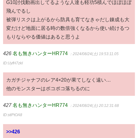
G10討伐動画出してるような人達も軽功5積んでほぼほぼ
飛んでるし
被弾リスクは上がるから防具も育てなきゃだし錬成も大
変だけど地面に居る時の数倍強くなるから使い続けるつ
もりならやる価値はあると思うよ
426
名も無きハンターHR774
：2024/08/24(土) 19:53:11.05
ID:UyfH7zkI
カガチジャナフのレア4×20が果てしなく遠い…
他のモンスターはポコポコ落ちるのに
427
名も無きハンターHR774
：2024/08/24(土) 20:12:31.68
ID:stlPtOA8
>>426