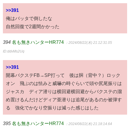
>>391
俺はバッタで倒したな
自然回復で2週間かかった
394
名も無きハンターHR774
：2024/08/22(木) 21:12:31.05
ID:ddvMs2Uq
>>391
開幕バクステFB→SP打って 後は胴（背中？）ロック
オン 飛ぶのは怯みと威嚇の時ぐらいで頭や尻尾振りは
ジャスカ ディア潜りは横回避横回避からバクステの溜
め置けるんだけどディア亜潜りは追尾があるのか被弾す
る 強化でかなり空振りは減った感じはした
395
名も無きハンターHR774
：2024/08/22(木) 21:18:14.64