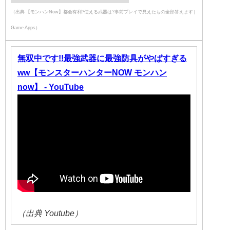
（出典 【モンハンNow】都会有利?使える武器は?事前プレイで見えたもの全部答えます |
Game Apps）
無双中です!!最強武器に最強防具がやばすぎる
ww【モンスターハンターNOW モンハン
now】 - YouTube
（出典 Youtube）