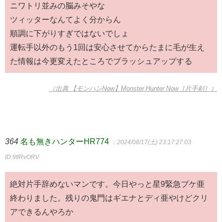
ニワトリ並みの脳みそやな
ツィッターなんてよく分からん
順調に下がりすぎではないでしょ
運転手以外のもう1回は安心させてからたまに毛が生え
た情報は今更変えたところでブラッシュアップする
（出典 【モンハンNow】Monster Hunter Now［片手剣］）
364
名も無きハンターHR774
：2024/08/17(土) 23:17:27.03
ID:9flRvORV
絶対片手辞めないマンです。今日やっと星9緊急プケ亜
終わりました。残りの鬼門はギエナとディ亜やけどクリ
アできるんやろか