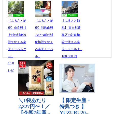
【ふるさと納
【ふるさと納
【ふるさと納
税】奈良県川
税】和歌山県
税】 東京都豊
上村の対象施
みなべ町の対
島区の対象施
設で使える楽
象施設で使え
設で使える楽
天トラベルク
る楽天トラベ
天トラベルク...
ー...
ル...
100,000 円
10,000 円
100,000 円
レビュー数：0
レビュー数：0
レビュー数：0