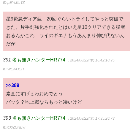
ID:pEYcKuTZ
星9緊急ディア亜 20回ぐらいトライしてやっと突破で
きた。片手剣強化されたとはいえ星10クリアできる猛者
おるんかこれ ワイのギエナもうあんまり伸び代ないん
だが
391
名も無きハンターHR774
：2024/08/22(木) 16:42:10.95
ID:WQivOQiT
>>389
素直にすげぇわおめでとう
バッタ？地上戦ならもっと凄いけど
393
名も無きハンターHR774
：2024/08/22(木) 17:35:26.73
ID:gX/ZGHEw