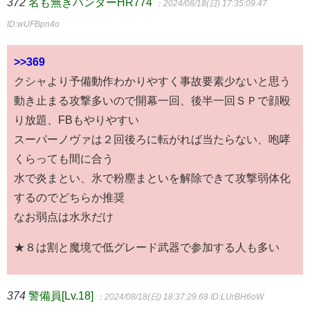
372
名も無きハンターHR774
：2024/08/18(日) 17:35:09.47
ID:wUFBpn4o
>>369
クシャより予備動作わかりやすく事故要素少ないと思う
動き止まる攻撃多いので開幕一回、後半一回ＳＰで顔殴
り放題、FBもやりやすい
スーパーノヴァは２回後ろに転がれば当たらない、咆哮
くらっても間に合う
水で炎まとい、氷で粉塵まといを解除できて攻撃弱体化
するのでどちらか推奨
なお弱点は水氷だけ
★８は割と魔境で低グレード武器で参加する人も多い
374
警備員[Lv.18]
：2024/08/18(日) 18:37:29.68
ID:LUrBH6oW