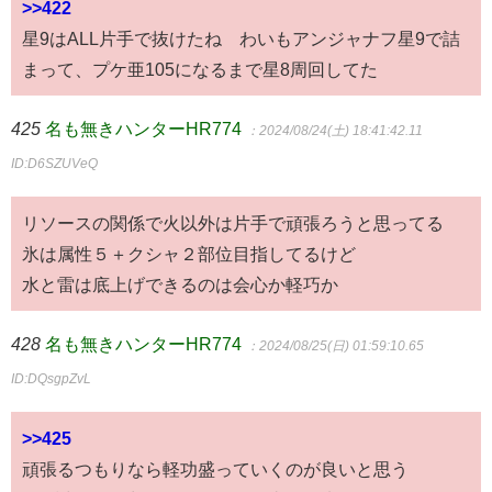
>>422
星9はALL片手で抜けたね わいもアンジャナフ星9で詰
まって、プケ亜105になるまで星8周回してた
425
名も無きハンターHR774
：2024/08/24(土) 18:41:42.11
ID:D6SZUVeQ
リソースの関係で火以外は片手で頑張ろうと思ってる
氷は属性５＋クシャ２部位目指してるけど
水と雷は底上げできるのは会心か軽巧か
428
名も無きハンターHR774
：2024/08/25(日) 01:59:10.65
ID:DQsgpZvL
>>425
頑張るつもりなら軽功盛っていくのが良いと思う