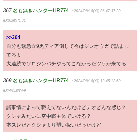
367
名も無きハンターHR774
：2024/08/18(日) 06:47:37.20
ID:g2lmPD3D
>>364
自分も緊急☆9黒ディア倒して今はジンオウガで詰まっ
てるよ
大連続でソロジンパチやってこなかったツケが来てる…
369
名も無きハンターHR774
：2024/08/18(日) 13:45:12.60
ID:r/WEwWvK
諸事情によって戦えてないんだけどテオどんな感じ？
クシャみたいに空中戦主体でいける？
本スレだとクシャより弱い扱いだったけど