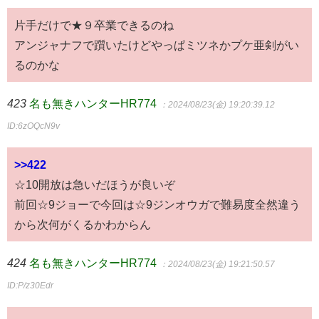
片手だけで★９卒業できるのね
アンジャナフで躓いたけどやっぱミツネかプケ亜剣がい
るのかな
423
名も無きハンターHR774
：2024/08/23(金) 19:20:39.12
ID:6zOQcN9v
>>422
☆10開放は急いだほうが良いぞ
前回☆9ジョーで今回は☆9ジンオウガで難易度全然違う
から次何がくるかわからん
424
名も無きハンターHR774
：2024/08/23(金) 19:21:50.57
ID:P/z30Edr