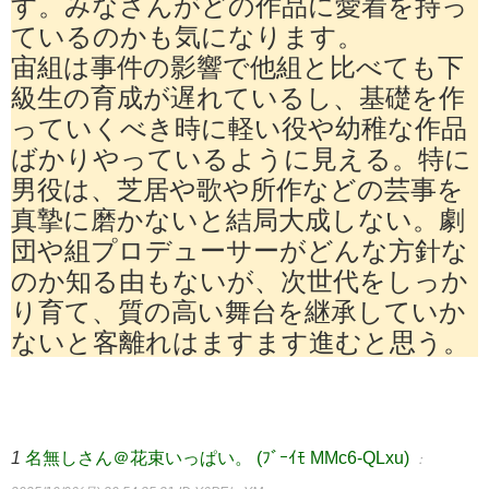
す。みなさんがどの作品に愛着を持っ
ているのかも気になります。
宙組は事件の影響で他組と比べても下
級生の育成が遅れているし、基礎を作
っていくべき時に軽い役や幼稚な作品
ばかりやっているように見える。特に
男役は、芝居や歌や所作などの芸事を
真摯に磨かないと結局大成しない。劇
団や組プロデューサーがどんな方針な
のか知る由もないが、次世代をしっか
り育て、質の高い舞台を継承していか
ないと客離れはますます進むと思う。
1
名無しさん＠花束いっぱい。 (ﾌﾞｰｲﾓ MMc6-QLxu)
：