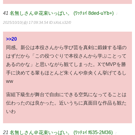
41
名無しさん＠花束いっぱい。 (ﾜｯﾁｮｲ 8ded-uYb+)
：
2025/10/10(金) 17:09:34.54
ID:sXoLs32/0
>>20
同感。新公は本役さんから学び芸を真剣に鍛錬する場の
はずだから「この役つぐりで本役さんから学ぶことって
あるのかな」と思いながら観てしまった。XでMVPを勝
手に決めてる輩もほとんど朱くんや奈央くん挙げてるし
ww
宙組下級生が舞台で自由にできる空気になってることは
伝わったのは良かった。近いうちに真面目な作品も観た
いわ
21
名無しさん＠花束いっぱい。 (ﾜｯﾁｮｲ f635-2M36)
：