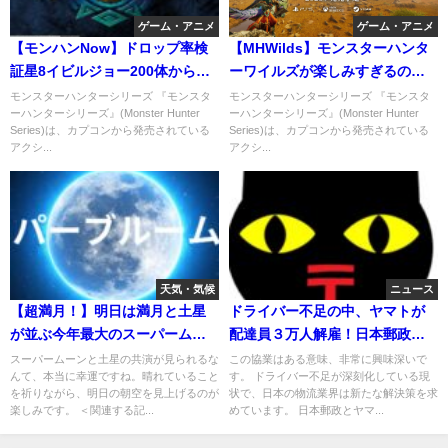
ゲーム・アニメ
ゲーム・アニメ
【モンハンNow】ドロップ率検
【MHWilds】モンスターハンタ
証星8イビルジョー200体から唾
ーワイルズが楽しみすぎるので
液は何回落ちるのか
感想と考察をとにかく語りまく
モンスターハンターシリーズ 『モンスタ
モンスターハンターシリーズ 『モンスタ
ーハンターシリーズ』(Monster Hunter
ーハンターシリーズ』(Monster Hunter
る！
Series)は、カプコンから発売されている
Series)は、カプコンから発売されている
アクシ...
アクシ...
天気・気候
ニュース
【超満月！】明日は満月と土星
ドライバー不足の中、ヤマトが
が並ぶ今年最大のスーパームー
配達員３万人解雇！日本郵政は
ン
大丈夫？
スーパームーンと土星の共演が見られるな
この協業はある意味、非常に興味深いで
んて、本当に幸運ですね。晴れていること
す。 ドライバー不足が深刻化している現
を祈りながら、明日の朝空を見上げるのが
状で、日本の物流業界は新たな解決策を求
楽しみです。 ＜関連する記...
めています。 日本郵政とヤマ...