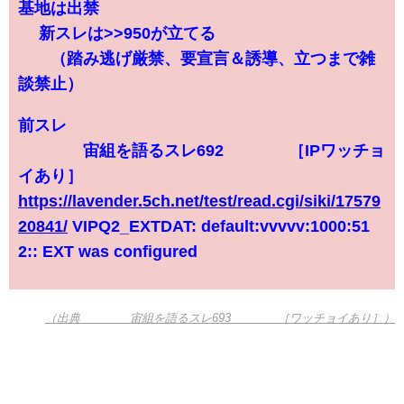
基地は出禁
∞ 新スレは>>950が立てる
（踏み逃げ厳禁、要宣言＆誘導、立つまで雑
談禁止）
前スレ
∞∞∞∞宙組を語るスレ692∞∞∞∞［IPワッチョ
イあり］
https://lavender.5ch.net/test/read.cgi/siki/17579
20841/
VIPQ2_EXTDAT: default:vvvvv:1000:51
2:: EXT was configured
（出典 ∞∞∞∞宙組を語るスレ693∞∞∞∞［ワッチョイあり］）