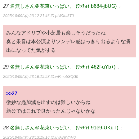
27
名無しさん＠花束いっぱい。 (ﾜｯﾁｮｲ b684-jbUG)
：
2025/10/09(木) 23:12:21.46
ID:pIWXnl5T0
みんなアドリブや小芝居も楽しそうだったね
奏と果音は本公演よりツンデレ感はっきり出るような演
出になってた気がする
29
名無しさん＠花束いっぱい。 (ﾜｯﾁｮｲ 462f-uYb+)
：
2025/10/09(木) 23:16:15.58
ID:wPmobSQG0
>>27
微妙な匙加減を出すのは難しいからね
新公ではこれで良かったんじゃないかな
28
名無しさん＠花束いっぱい。 (ﾜｯﾁｮｲ 91e9-UKuT)
：
2025/10/09(木) 23:13:19.16
ID:uyAVpVhH0