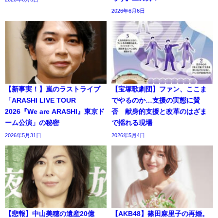
2026年6月6日
【新事実！】嵐のラストライブ
【宝塚歌劇団】ファン、ここま
「ARASHI LIVE TOUR
でやるのか…支援の実態に賛
2026『We are ARASHI』東京ド
否 献身的支援と改革のはざま
ーム公演」の秘密
で揺れる現場
2026年5月31日
2026年5月4日
【悲報】中山美穂の遺産20億
【AKB48】篠田麻里子の再婚。