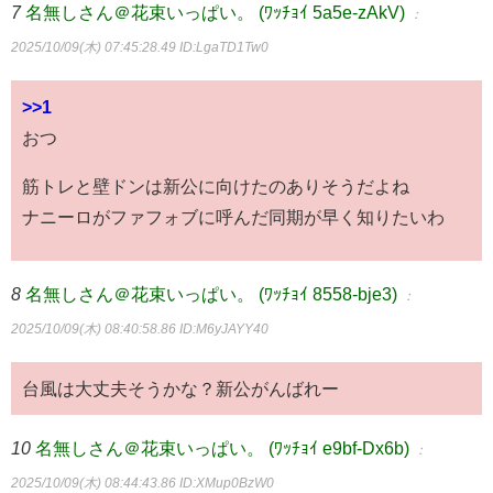
7
名無しさん＠花束いっぱい。 (ﾜｯﾁｮｲ 5a5e-zAkV)
：
2025/10/09(木) 07:45:28.49
ID:LgaTD1Tw0
>>1
おつ
筋トレと壁ドンは新公に向けたのありそうだよね
ナニーロがファフォブに呼んだ同期が早く知りたいわ
8
名無しさん＠花束いっぱい。 (ﾜｯﾁｮｲ 8558-bje3)
：
2025/10/09(木) 08:40:58.86
ID:M6yJAYY40
台風は大丈夫そうかな？新公がんばれー
10
名無しさん＠花束いっぱい。 (ﾜｯﾁｮｲ e9bf-Dx6b)
：
2025/10/09(木) 08:44:43.86
ID:XMup0BzW0