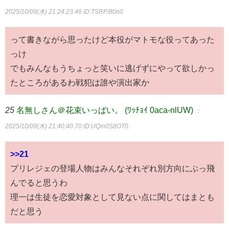
2025/10/09(木) 21:24:23.46
ID:TSRP/80n0
って書きながら思ったけど本役がマトモな役ってあった
っけ
でもみんなもうちょっと笑いに逃げずにやって欲しかっ
たところがあるわ戦犯は誰や演出家か
25
名無しさん＠花束いっぱい。 (ﾜｯﾁｮｲ 0aca-nlUW)
：
2025/10/09(木) 21:40:40.70
ID:UQm0S8OT0
>>21
プリレジェの登場人物はみんなそれぞれ別方向にぶっ飛
んでると思うわ
理一は生徒を恋愛対象として見ない点に関してはまとも
だと思う