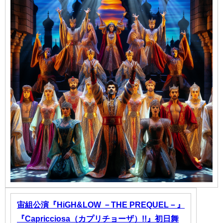
宙組公演『HiGH&LOW －THE PREQUEL－』
『Capricciosa（カプリチョーザ）!!』初日舞