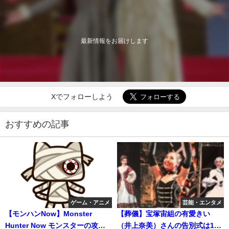
最新情報をお届けします
Xでフォローしよう
おすすめの記事
ゲーム・アニメ
芸能・エンタメ
【モンハンNow】Monster
【葬儀】宝塚宙組の有愛きい
Hunter Now モンスターの攻略
（井上奈美）さんの告別式は10