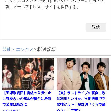
次回のコメントで使用するためブラウザーに自分の名
前、メールアドレス、サイトを保存する。
芸能・エンタメ
の関連記事
【宝塚歌劇団】宙組の公演中止
【嵐】ラストライブの裏側。政
に有愛きいの怨念が舞台に憑依
治利用というか、次期選書で立
で楽屋は騒然に
候補だよ〜！星野源『うちで踊
ろう』二の舞？
2026年6月6日