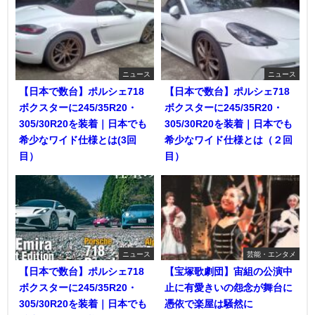
ニュース
ニュース
【日本で数台】ポルシェ718
【日本で数台】ポルシェ718
ボクスターに245/35R20・
ボクスターに245/35R20・
305/30R20を装着｜日本でも
305/30R20を装着｜日本でも
希少なワイド仕様とは(3回
希少なワイド仕様とは（２回
目）
目）
ニュース
芸能・エンタメ
【日本で数台】ポルシェ718
【宝塚歌劇団】宙組の公演中
ボクスターに245/35R20・
止に有愛きいの怨念が舞台に
305/30R20を装着｜日本でも
憑依で楽屋は騒然に