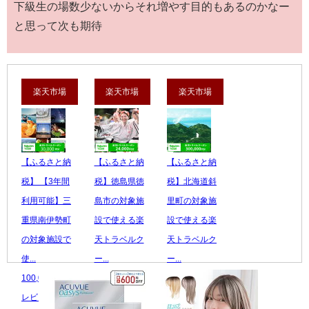
下級生の場数少ないからそれ増やす目的もあるのかなー
と思って次も期待
楽天市場
楽天市場
楽天市場
【ふるさと納
【ふるさと納
【ふるさと納
税】 【3年間
税】徳島県徳
税】北海道斜
利用可能】三
島市の対象施
里町の対象施
重県南伊勢町
設で使える楽
設で使える楽
の対象施設で
天トラベルク
天トラベルク
使...
ー...
ー...
100,000 円
80,000 円
1,000,000 円
レビュー数：0
レビュー数：0
レビュー数：0