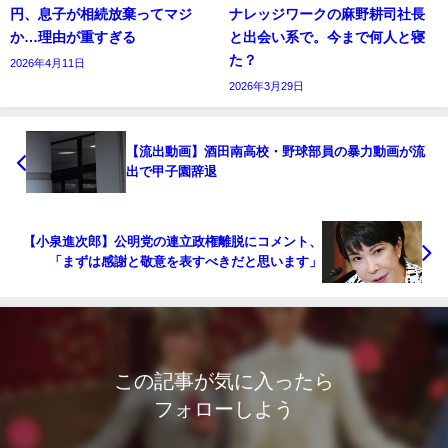
円、息子が相続放棄ってマジ
ナレッジワークの麻野耕司社長
か…理由が重すぎる
と出会い系で。今まで何人と寝
た？
2026年4月11日
2026年3月29日
【流出動画】酒田南高校・野球部員の暴力動画が流
出で甲子園辞退
【小泉進次郎】公明党の連立政権離脱にコメント、
「まずは感謝と敬意を表すべきだと思います」
この記事が気に入ったら
フォローしよう