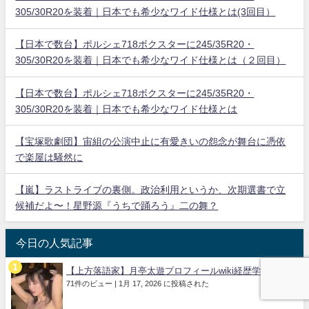
305/30R20を装着｜日本でも希少なワイド仕様とは(3回目）
【日本で数台】ポルシェ718ボクスターに245/35R20・
305/30R20を装着｜日本でも希少なワイド仕様とは（２回目）
【日本で数台】ポルシェ718ボクスターに245/35R20・
305/30R20を装着｜日本でも希少なワイド仕様とは
【宝塚歌劇団】宙組の公演中止に有愛きいの怨念が舞台に憑依
で楽屋は騒然に
【嵐】ラストライブの裏側。政治利用というか、次期選書で立
候補だよ〜！星野源『うちで踊ろう』二の舞？
今日の人気記事
【上方落語家】月亭太遊プロフィールwiki経歴学歴...
71件のビュー
|
1月 17, 2026 に投稿された