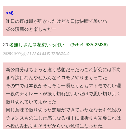
>>8
昨日の夜は風が強かったけど今日は快晴で暑いわ
昼公演新公と楽しみだー
20
名無しさん＠花束いっぱい。 (ﾜｯﾁｮｲ f635-2M36)
：
2025/10/09(木) 21:22:04.83
ID:TSRP/80n0
新公自分はちょっと違う感想だったわこれ新公には不向
きな演目なんやねみんなイロモノやりまくってた
その中では本役がそもそも一瞬たりともマトモでない理
一役のナオレートが振り切ればいいだけで思い切りよく
振り切れていてよかった
同じ意味で振り切った芝居ができていたななせも代役の
チャンスものにした感じなる相手に膝折りも完璧これは
本役のみねりもそうだからいい勉強になったね