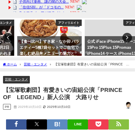
アフィリエイト
アフィリエイト
【食べ比べ】すき家・なか卯 バラ
公式 iFace iPhone15 ケース
エティー5種7袋セットでご自宅で
15Pro 15Plus 15Promax
楽しむ絶品丼メニューの魅力と
iPhone14 ケース iPhone13mini
は？非常食にも送料無料！
iPhone13
ホーム
芸能・エンタメ
【宝塚歌劇団】有愛きいの宙組公演「PRINCE
2024年2月16日
2024年3月22日
OF LEGEND」新人公演 大路りせ
芸能・エンタメ
【宝塚歌劇団】有愛きいの宙組公演「PRINCE
OF LEGEND」新人公演 大路りせ
PR
2025年10月10日
2025年10月10日
LINE