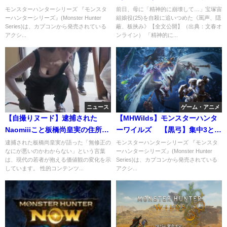
方法やおすすめの装備セット
月2日10：45家族のみで執り行な
モンスターハンターシリーズ 『モンスタ
前日、母に「精神的に崩壊して…」宝塚宙
ーハンターシリーズ』(Monster Hunter
組娘役(25)を自殺に追いつめた《罵声、隠
われました。予告していた飛び
Series)は、カプコンから発売されている
蔽、板挟み》【全文公開】（出典：文春オ
降り自殺は稽古終了後、満月の
アクシ...
ンライン） 「精神的に...
夜に宙へ。。。
ニュース
ゲーム・アニメ
【自撮りヌード】逮捕された
【MHWilds】モンスターハンタ
Naomiiiこと板橋尚皇実の住所
ーワイルズ 【黒弓】集中3と5
は？桐伸年との出会いは？無修
どっちが火力出るか検証
逮捕された板橋尚皇実が語った「無修正の
モンスターハンターシリーズ 『モンスタ
なにが悪いのかわからない」という言葉
ーハンターシリーズ』(Monster Hunter
正のなにが悪い？
は、現代の若者が抱える価値観の変化を示
Series)は、カプコンから発売されている
しています。 性的コンテンツ...
アクシ...