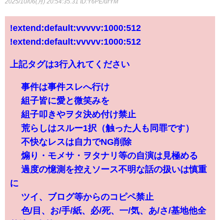
2025/10/06(月) 20:54:35.31
ID:Y6PE/urYM
!extend:default:vvvvv:1000:512
!extend:default:vvvvv:1000:512
上記タグは3行入れてください
∞ 事件は事件スレへ行け
∞ 組子皆に愛と微笑みを
∞ 組子叩きやヲタ決め付け禁止
∞ 荒らしはスルー1択（触った人も同罪です）
∞ 不快なレスは自力でNG削除
∞ 煽り・モメサ・ヲタナリ等の自演は見極める
∞ 過度の憶測を控えソース不明な話の扱いは慎重
に
∞ ツイ、ブログ等からのコピペ禁止
∞ 色/目、お/手/紙、必/死、一/気、あ/さ/基地他全