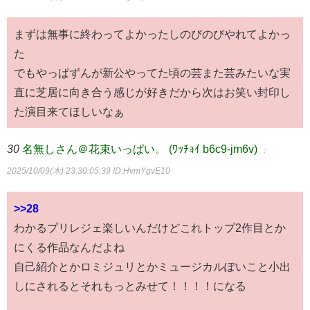
まずは無事に終わってよかったしのびのびやれてよかっ
た
でもやっぱずんが新公やってた頃の芸また芸みたいな実
直に芝居に向き合う感じが好きだから次はお笑い封印し
た演目来てほしいなぁ
30
名無しさん＠花束いっぱい。 (ﾜｯﾁｮｲ b6c9-jm6v)
：
2025/10/09(木) 23:30:05.39
ID:HvmYgvE10
>>28
わかるプリレジェ楽しいんだけどこれトップ2作目とか
にくる作品なんだよね
自己紹介とかロミジュリとかミュージカルぽいこと小出
しにされるとそれもっとみせて！！！！になる