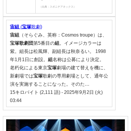
（出典：スポニチアネックス）
宙
組
(
宝塚
歌劇)
宙
組
（そらぐみ、英称：Cosmos troupe）は、
宝塚
歌劇団
第5番目の
組
。イメージカラーは
紫。組長は松風輝、副組長は秋奈るい。 1998
年1月1日に創設。
組
名称は公募により決定。
老朽化による東京
宝塚
劇場の建て替えを機に、
新劇場では
宝塚
歌劇の専用劇場として、通年公
演を実施することになった。そのた…
15キロバイト (2,111 語) - 2025年9月2日 (火)
03:44