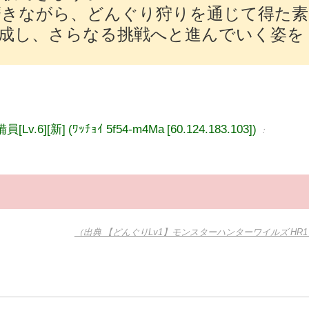
磨きながら、どんぐり狩りを通じて得た素
成し、さらなる挑戦へと進んでいく姿を
。
][新] (ﾜｯﾁｮｲ 5f54-m4Ma [60.124.183.103])
：
（出典 【どんぐりLv1】モンスターハンターワイルズ HR1