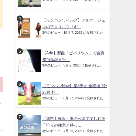
【モンハンワイルズ】アルマ、ジェ
マのアクリルフィギ...
3件のビュー
|
10月 7, 2025 に投稿された
【Ado】新曲「ビバリウム」で自身
初“実写MV”公...
3件のビュー
|
3月 2, 2026 に投稿された
【モンハンNow】星8テオ 全破壊 1分
23秒 野...
3件のビュー
|
8月 27, 2024 に投稿された
）
【無料】横浜・海の公園で楽しむ潮
干狩りの極意と持っ...
3件のビュー
|
4月 29, 2025 に投稿された