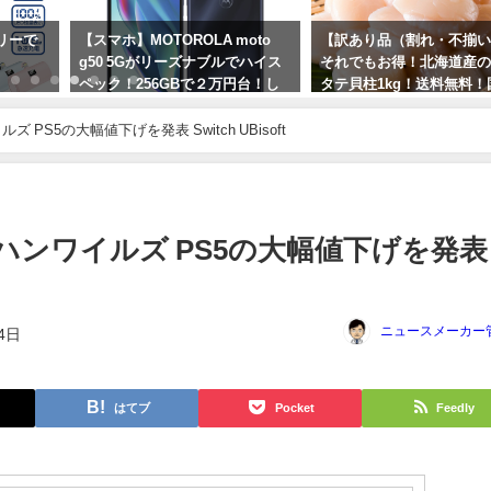
oto
【訳あり品（割れ・不揃い）】
【宝塚】宙組から半数以
でハイス
それでもお得！北海道産の生ホ
団希望者で、23日からの
円台！し
タテ貝柱1kg！送料無料！国産品
中止になる模様！？
良い！
2024年2月20日
2023年10月13日
【どんぐりLv1】モンハンワイルズ PS5の大幅値下げを発表 Switch UBisoft
ハンワイルズ PS5の大幅値下げを発表
ニュースメーカー
4日
はてブ
Pocket
Feedly