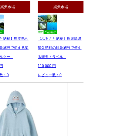
楽天市場
楽天市場
と納税】熊本県相
【ふるさと納税】鹿児島県
象施設で使える楽
屋久島町の対象施設で使え
クー...
る楽天トラベル...
 円
110,000 円
数：0
レビュー数：0