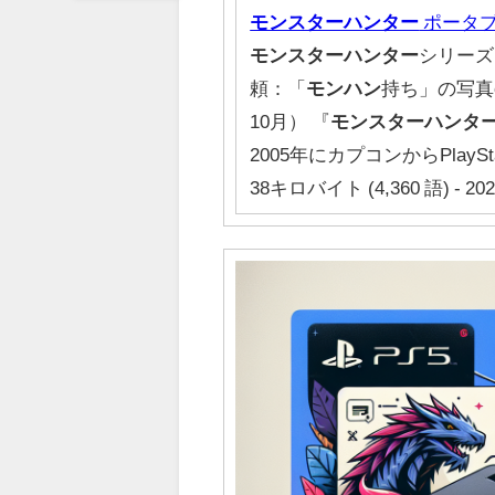
モンスターハンター
ポータ
モンスターハンター
シリーズ
頼：「
モン
ハン
持ち」の写真
10月） 『
モンスターハンタ
2005年にカプコンからPlaySta
38キロバイト (4,360 語) - 20