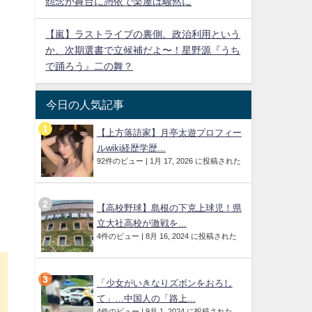
怨念が舞台に憑依で楽屋は騒然に
【嵐】ラストライブの裏側。政治利用という
か、次期選書で立候補だよ〜！星野源『うち
で踊ろう』二の舞？
今日の人気記事
【上方落語家】月亭太遊プロフィー
ルwiki経歴学歴...
92件のビュー
|
1月 17, 2026 に投稿された
【高校野球】島根の下克上球児！県
立大社高校が激戦を...
4件のビュー
|
8月 16, 2024 に投稿された
「少女がいきなりズボンをおろし
て」…中国人の「路上...
4件のビュー
|
9月 1, 2024 に投稿された