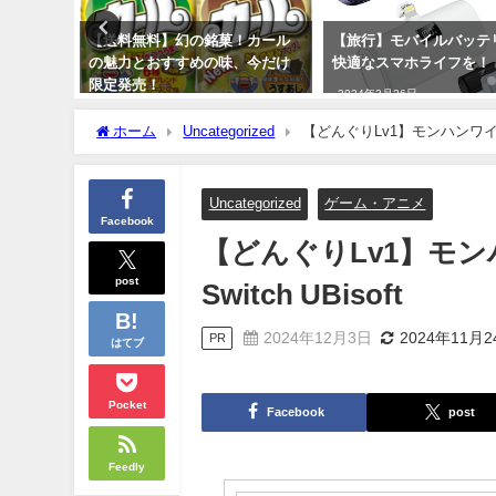
！カール
【旅行】モバイルバッテリーで
【スマホ】MOTOROLA m
、今だけ
快適なスマホライフを！
g50 5Gがリーズナブル
ペック！256GBで２万
2024年3月26日
かも中国製ではないのが
ホーム
Uncategorized
2024年3月25日
Uncategorized
ゲーム・アニメ
Facebook
【どんぐりLv1】モン
post
Switch UBisoft
2024年12月3日
2024年11月2
PR
はてブ
Pocket
Facebook
post
Feedly