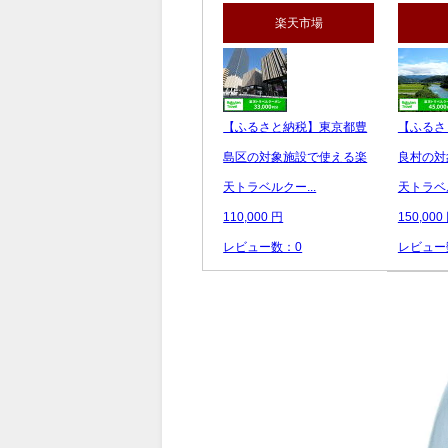
楽天市場
【ふるさと納税】東京都豊
【ふるさ
島区の対象施設で使える楽
良村の対
天トラベルクー...
天トラベル
110,000 円
150,000
レビュー数：0
レビュー