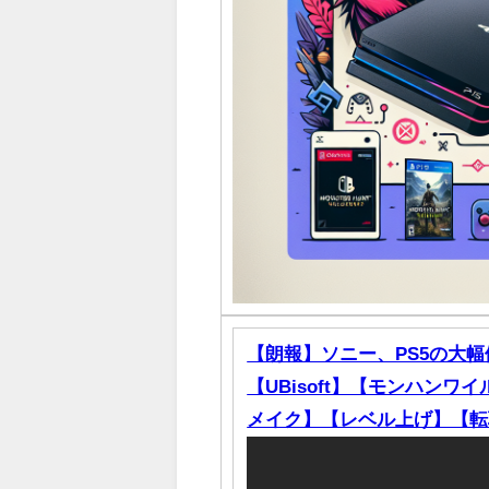
【朗報】ソニー、PS5の大幅値下
【UBisoft】【モンハン
メイク】【レベル上げ】【転職ルー