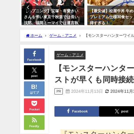
名入れ ジ
【ハプニング】宝塚・有愛きい
【最安値】松屋牛丼 牛
ーペン プ
さんを弔い東京千秋楽では長い
プレミアム仕様30食セッ
筆 卒業記
沈黙、福岡ミーマイでは遺言執
得すぎる！
行人が登場
2024年3月11日
ホーム
ゲーム・アニメ
【モンスターハンターワイル
2023年10月10日
ゲーム・アニメ
Facebook
【モンスターハンター
post
ストが早くも同時接続
2024年11月13日
2024年11月
PR
はてブ
Pocket
Facebook
post
Feedly
『モンスターハンター