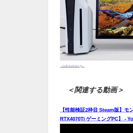
（出典 kunkoku.jp）
＜関連する動画＞
【性能検証2枠目 Steam版】モンハ
RTX4070Ti ゲーミングPC】 - Yo