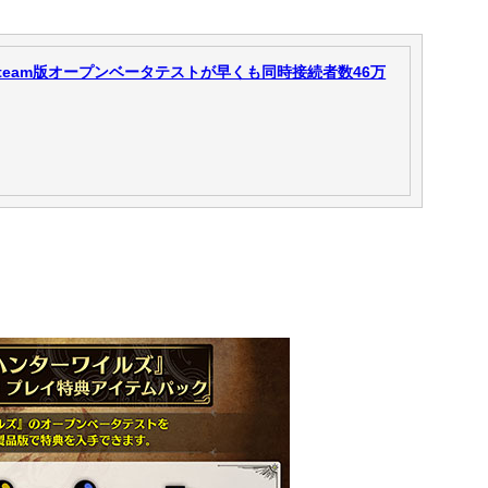
team版オープンベータテストが早くも同時接続者数46万