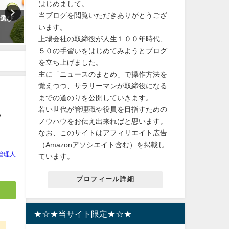
はじめまして。
当ブログを閲覧いただきありがとうござ
と選び
【続報】宝塚月組東京公演開始
【 鎧 甲冑】着用可能!! リ
います。
20分前の直前中止の理由が酷す
戦国武将 ! 五月人形、子ど
上場会社の取締役が人生１００年時代、
ぎ
日、端午の節句、インテリ
イベントに最適。武士の末
５０の手習いをはじめてみようとブログ
2023年10月15日
貴殿に
を立ち上げました。
主に「ニュースのまとめ」で操作方法を
2024年3月12日
覚えつつ、サラリーマンが取締役になる
までの道のりを公開していきます。
若い世代が管理職や役員を目指すための
テ
ノウハウをお伝え出来ればと思います。
なお、このサイトはアフィリエイト広告
（Amazonアソシエイト含む）を掲載し
管理人
ています。
プロフィール詳細
★☆★当サイト限定★☆★
6