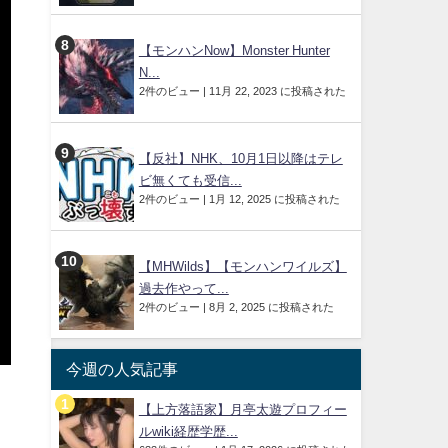
【モンハンNow】Monster Hunter
N...
2件のビュー
|
11月 22, 2023 に投稿された
【反社】NHK、10月1日以降はテレ
ビ無くても受信...
2件のビュー
|
1月 12, 2025 に投稿された
【MHWilds】【モンハンワイルズ】
過去作やって...
2件のビュー
|
8月 2, 2025 に投稿された
今週の人気記事
【上方落語家】月亭太遊プロフィー
ルwiki経歴学歴...