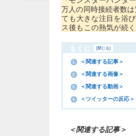
万人の同時接続者数は
ても大きな注目を浴
ス後もこの熱気が続
もくじ
[
閉じる
]
＜関連する記事＞
1.
＜関連する画像＞
2.
＜関連する動画＞
3.
＜ツイッターの反応＞
4.
＜関連する記事＞