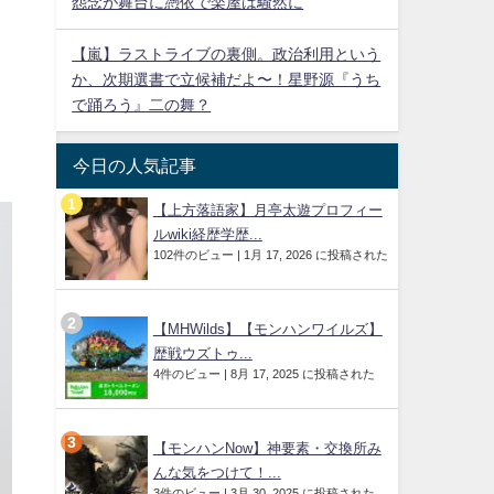
怨念が舞台に憑依で楽屋は騒然に
【嵐】ラストライブの裏側。政治利用という
か、次期選書で立候補だよ〜！星野源『うち
で踊ろう』二の舞？
今日の人気記事
【上方落語家】月亭太遊プロフィー
ルwiki経歴学歴...
102件のビュー
|
1月 17, 2026 に投稿された
【MHWilds】【モンハンワイルズ】
歴戦ウズトゥ...
4件のビュー
|
8月 17, 2025 に投稿された
【モンハンNow】神要素・交換所み
んな気をつけて！...
3件のビュー
|
3月 30, 2025 に投稿された