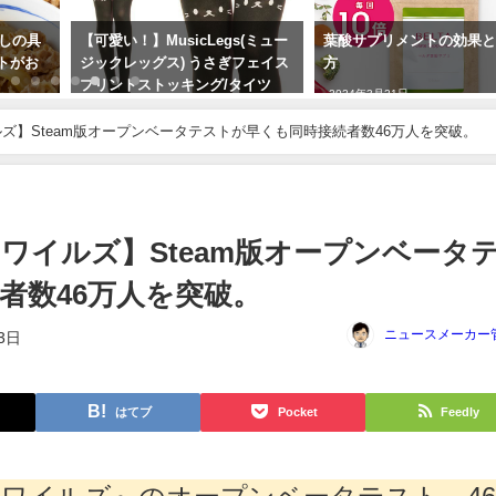
めしの具
【可愛い！】MusicLegs(ミュー
葉酸サプリメントの効果
トがお
ジックレッグス) うさぎフェイス
方
プリントストッキング/タイツ
2024年3月21日
ML7166
ズ】Steam版オープンベータテストが早くも同時接続者数46万人を突破。
2024年2月7日
ワイルズ】Steam版オープンベータ
者数46万人を突破。
ニュースメーカー
3日
はてブ
Pocket
Feedly
ワイルズ』のオープンベータテスト、4