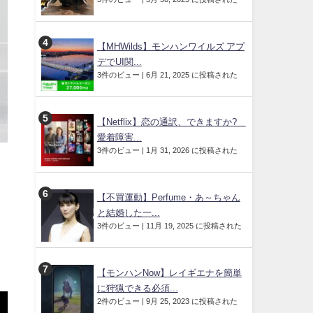
【MHWilds】モンハンワイルズ アプ
デでUI関...
3件のビュー
|
6月 21, 2025 に投稿された
【Netflix】恋の通訳、できますか?
愛着障害...
3件のビュー
|
1月 31, 2026 に投稿された
【不買運動】Perfume・あ～ちゃん
と結婚した一...
3件のビュー
|
11月 19, 2025 に投稿された
【モンハンNow】レイギエナを簡単
に狩猟できる必須...
2件のビュー
|
9月 25, 2023 に投稿された