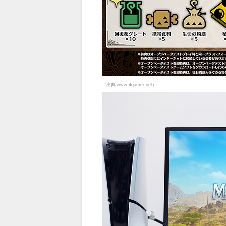
（出典 www.4gamer.net）