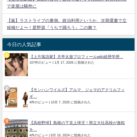
で楽屋は騒然に
【嵐】ラストライブの裏側。政治利用というか、次期選書で立
候補だよ〜！星野源『うちで踊ろう』二の舞？
今日の人気記事
【上方落語家】月亭太遊プロフィールwiki経歴学歴...
107件のビュー
|
1月 17, 2026 に投稿された
【モンハンワイルズ】アルマ、ジェマのアクリルフィ
ギ...
4件のビュー
|
10月 7, 2025 に投稿された
【高校野球】島根の下克上球児！県立大社高校が激戦
を...
4件のビュー
|
8月 16, 2024 に投稿された