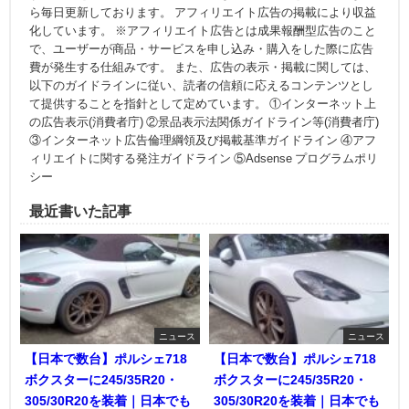
ら毎日更新しております。 アフィリエイト広告の掲載により収益
化しています。 ※アフィリエイト広告とは成果報酬型広告のこと
で、ユーザーが商品・サービスを申し込み・購入をした際に広告
費が発生する仕組みです。 また、広告の表示・掲載に関しては、
以下のガイドラインに従い、読者の信頼に応えるコンテンツとし
て提供することを指針として定めています。 ①インターネット上
の広告表示(消費者庁) ②景品表示法関係ガイドライン等(消費者庁)
③インターネット広告倫理綱領及び掲載基準ガイドライン ④アフ
ィリエイトに関する発注ガイドライン ⑤Adsense プログラムポリ
シー
最近書いた記事
ニュース
ニュース
【日本で数台】ポルシェ718
【日本で数台】ポルシェ718
ボクスターに245/35R20・
ボクスターに245/35R20・
305/30R20を装着｜日本でも
305/30R20を装着｜日本でも