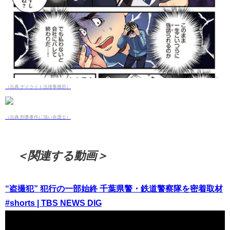
（出典 デイライト法律事務所）
（出典 刑事事件に強い弁護士）
＜関連する動画＞
“盗撮犯” 犯行の一部始終 千葉県警・鉄道警察隊を密着取材
#shorts | TBS NEWS DIG