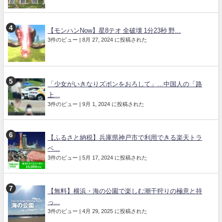
【モンハンNow】星8テオ 全破壊 1分23秒 野...
3件のビュー
|
8月 27, 2024 に投稿された
「少女がいきなりズボンをおろして」…中国人の「路
上...
3件のビュー
|
9月 1, 2024 に投稿された
【ふるさと納税】兵庫県神戸市で利用できる楽天トラ
ベ...
3件のビュー
|
5月 17, 2024 に投稿された
【無料】横浜・海の公園で楽しむ潮干狩りの極意と持
っ...
3件のビュー
|
4月 29, 2025 に投稿された