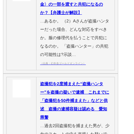
金〉の一部を渡すと共犯になるの
か？【弁護士が解説】
…あるか。 （2）Aさんが盗撮ハンタ
ーだった場合、どんな対応をすべき
か。服の修理代を払うことで共犯に
なるのか。 「盗撮ハンター」の共犯
の可能性は?示談…
（出典：幻冬舎ゴールドオンライン）
盗撮犯を2度捕まえた“盗撮ハンタ
ー”を盗撮の疑いで逮捕 これまでに
「盗撮犯を50件捕まえた」などと供
述 盗撮の逮捕容疑は認める 愛知
県警
…過去2回盗撮犯を捕まえた男が、少