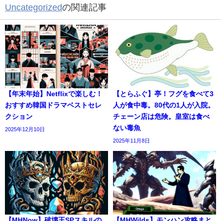
Uncategorized
の関連記事
【年末年始】Netflixで楽しむ！
【とらふぐ】亭！フグを食べて3
おすすめ韓国ドラマベストセレ
人が食中毒。80代の1人が入院。
クション
チェーン店は危険。皇室は食べ
ない毒魚
2025年12月10日
2025年11月8日
【MHNow】破壊王SPスキルの
【MHWilds】モンハン攻略まと