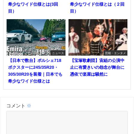
希少なワイド仕様とは(3回
希少なワイド仕様とは（２回
目）
目）
ニュース
芸能・エンタメ
【日本で数台】ポルシェ718
【宝塚歌劇団】宙組の公演中
ボクスターに245/35R20・
止に有愛きいの怨念が舞台に
305/30R20を装着｜日本でも
憑依で楽屋は騒然に
希少なワイド仕様とは
コメント
※