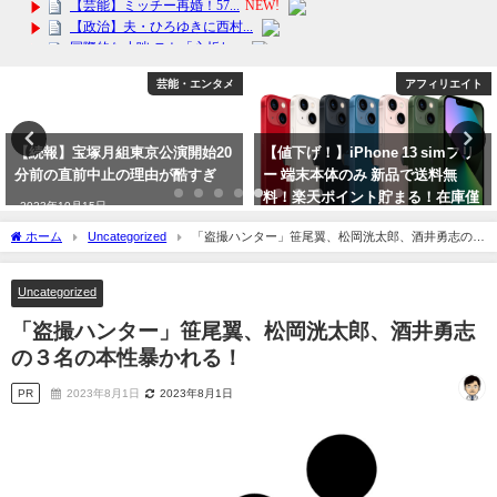
芸能・エンタメ
アフィリエイト
【続報】宝塚月組東京公演開始20
【値下げ！】iPhone 13 simフリ
分前の直前中止の理由が酷すぎ
ー 端末本体のみ 新品で送料無
料！楽天ポイント貯まる！在庫僅
2023年10月15日
少
ホーム
Uncategorized
「盗撮ハンター」笹尾翼、松岡洸太郎、酒井勇志の３
2024年3月4日
名の本性暴かれる！
Uncategorized
「盗撮ハンター」笹尾翼、松岡洸太郎、酒井勇志
の３名の本性暴かれる！
PR
2023年8月1日
2023年8月1日