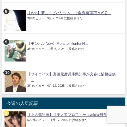
【Ado】新曲「ビバリウム」で自身初“実写MV”公...
3件のビュー
|
3月 2, 2026 に投稿された
【モンハンNow】Monster Hunter N...
3件のビュー
|
10月 6, 2024 に投稿された
【サイコパス】斎藤元彦兵庫県知事が文春に情報提供
し...
3件のビュー
|
4月 12, 2025 に投稿された
今週の人気記事
【上方落語家】月亭太遊プロフィールwiki経歴学歴...
622件のビュー
|
1月 17, 2026 に投稿された