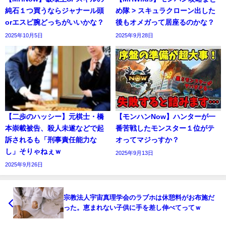
純石１つ買うならジャナール頭
め隊 > スキュラクローン出した
orエスピ腕どっちがいいかな？
後もオメガって居座るのかな？
2025年10月5日
2025年9月28日
【二歩のハッシー】元棋士・橋
【モンハンNow】ハンターが一
本崇載被告、殺人未遂などで起
番苦戦したモンスター１位がテ
訴されるも「刑事責任能力な
オってマジっすか？
し」そりゃねぇｗ
2025年9月13日
2025年9月26日
宗教法人宇宙真理学会のラブホは休憩料がお布施だ
った。恵まれない子供に手を差し伸べてってｗ