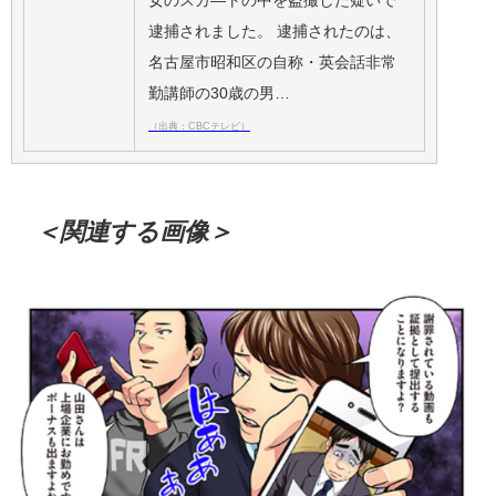
女のスカ―トの中を盗撮した疑いで
逮捕されました。 逮捕されたのは、
名古屋市昭和区の自称・英会話非常
勤講師の30歳の男…
（出典：CBCテレビ）
＜関連する画像＞