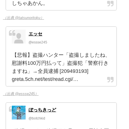
しちゃあかん。
（出典 @tatsunoritoku）
エッセ
@essse245
【悲報】盗撮ハンター「盗撮しましたね、
慰謝料100万円払って」盗撮犯「警察行き
ますね」→全員逮捕 [209493193]
greta.5ch.net/test/read.cgi/…
（出典 @essse245）
ぼっちきっど
@botchkid