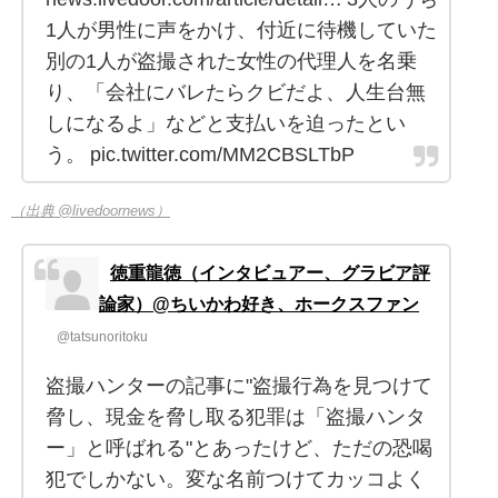
1人が男性に声をかけ、付近に待機していた
別の1人が盗撮された女性の代理人を名乗
り、「会社にバレたらクビだよ、人生台無
しになるよ」などと支払いを迫ったとい
う。 pic.twitter.com/MM2CBSLTbP
（出典 @livedoornews）
徳重龍徳（インタビュアー、グラビア評
論家）@ちいかわ好き、ホークスファン
@tatsunoritoku
盗撮ハンターの記事に"盗撮行為を見つけて
脅し、現金を脅し取る犯罪は「盗撮ハンタ
ー」と呼ばれる"とあったけど、ただの恐喝
犯でしかない。変な名前つけてカッコよく