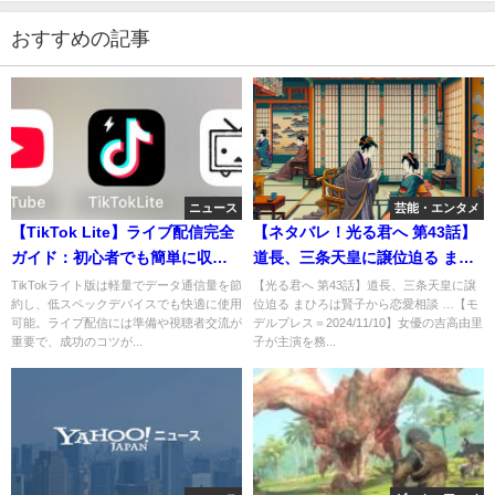
おすすめの記事
ニュース
芸能・エンタメ
【TikTok Lite】ライブ配信完全
【ネタバレ！光る君へ 第43話】
ガイド：初心者でも簡単に収益
道長、三条天皇に譲位迫る まひ
につなげる方法
ろは賢子から恋愛相談される
TikTokライト版は軽量でデータ通信量を節
【光る君へ 第43話】道長、三条天皇に譲
約し、低スペックデバイスでも快適に使用
位迫る まひろは賢子から恋愛相談 …【モ
も。。。
可能。ライブ配信には準備や視聴者交流が
デルプレス＝2024/11/10】女優の吉高由里
重要で、成功のコツが...
子が主演を務...