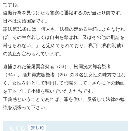
ですね。
盗撮行為を見つけたら警察に通報するのが当たり前です。
日本は法治国家です。
憲法第31条には「何人も、法律の定める手続によらなけれ
ば、その生命若しくは自由を奪はれ、又はその他の刑罰を
科せられない。」 と定めてられており、私刑（私的制裁）
の禁止が定められています。
逮捕された笹尾翼容疑者（33）、松岡洸太郎容疑者
（34）、酒井勇志容疑者（26）の３名は女性の味方ではな
く、女性を餌として利用して恐喝をして、さらにその動画
をアップして小銭を稼いでいた人たちです。
正義感ということであれば、罪を償い、反省して法律の勉
強を頑張って下さい。
もくじ
[
閉じる
]