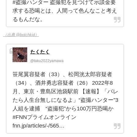
#盗撮ハンター 盗撮犯を見つけて示談金要
求する恐喝とは、人間って色んなこと考え
るもんだな。
（出典 @botchkid）
たくたく
@taku2022yamawa
笹尾翼容疑者（33）、松岡洸太郎容疑者
（34）、酒井勇志容疑者（26） 2022年8
月、東京・豊島区池袋駅前 【速報】「バレ
たら人生台無しになるよ」“盗撮ハンター”3
人組を逮捕 “盗撮犯”から100万円恐喝か
#FNNプライムオンライン
fnn.jp/articles/-/565…