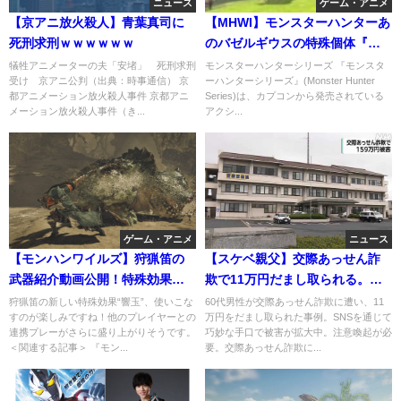
ニュース
ゲーム・アニメ
【京アニ放火殺人】青葉真司に
【MHWI】モンスターハンターあ
死刑求刑ｗｗｗｗｗｗ
のバゼルギウスの特殊個体『紅
蓮滾るバゼルギウス』
犠牲アニメーターの夫「安堵」 死刑求刑
モンスターハンターシリーズ 『モンスタ
受け 京アニ公判（出典：時事通信） 京
ーハンターシリーズ』(Monster Hunter
都アニメーション放火殺人事件 京都アニ
Series)は、カプコンから発売されている
メーション放火殺人事件（き...
アクシ...
ゲーム・アニメ
ニュース
【モンハンワイルズ】狩猟笛の
【スケベ親父】交際あっせん詐
武器紹介動画公開！特殊効果が
欺で11万円だまし取られる。山
得られる裏技紹介！
梨県・南甲府
狩猟笛の新しい特殊効果“響玉”、使いこな
60代男性が交際あっせん詐欺に遭い、11
すのが楽しみですね！他のプレイヤーとの
万円をだまし取られた事例。SNSを通じて
連携プレーがさらに盛り上がりそうです。
巧妙な手口で被害が拡大中。注意喚起が必
＜関連する記事＞ 『モン...
要。交際あっせん詐欺に...