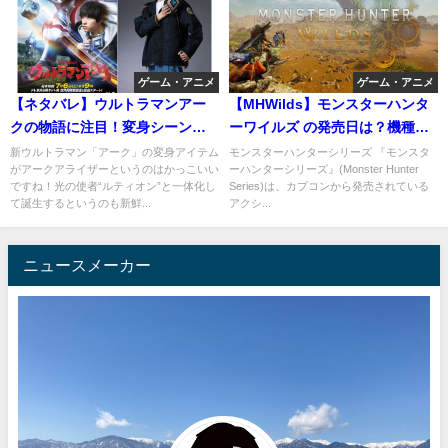
ゲーム・アニメ
ゲーム・アニメ
【ネタバレ】ウルトラマンアー
【MHWilds】モンスターハンタ
クの物語に注目！変身シーンが
ーワイルズ の発売日は？機種
キューティーハニー？
は？MHWI系統？ラスボス？
新ウルトラマン「アーク」の変身アイテム
モンスターハンターシリーズ 『モンスタ
がアークアライザーというのはかっこいい
ーハンターシリーズ』(Monster Hunter
ですね！光の使者“ルティオン”と一体化し
Series)は、カプコンから発売されている
て誕生するというのも新鮮...
アクシ...
ニュースメーカー