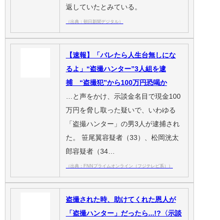
返していたとみている。
（出典：朝日新聞デジタル）
【速報】「バレたら人生台無しにな
るよ」“盗撮ハンター”3人組を逮
捕 “盗撮犯”から100万円恐喝か
…と声をかけ、示談金名目で現金100
万円を脅し取った疑いで、いわゆる
「盗撮ハンター」の男3人が逮捕され
た。 笹尾翼容疑者（33）、松岡洸太
郎容疑者（34…
（出典：FNNプライムオンライン（フジテレビ系））
盗撮された時、助けてくれた恩人が
「盗撮ハンター」だったら...!?〈示談