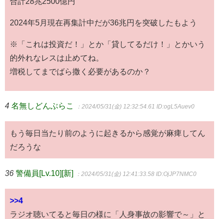
合計28兆2500億円
2024年5月現在再集計中だが36兆円を突破したもよう
※「これは投資だ！」とか「貸してるだけ！」とかいう
的外れなレスは止めてね。
増税してまでばら撒く必要があるのか？
4
名無しどんぶらこ
：2024/05/31(金) 12:32:54.61
ID:ogL5Auev0
もう毎日当たり前のように起きるから感覚が麻痺してん
だろうな
36
警備員[Lv.10][新]
：2024/05/31(金) 12:41:33.58
ID:OjJP7NMC0
>>4
ラジオ聴いてると毎日の様に「人身事故の影響で～」と