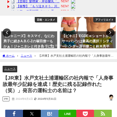
芸能・エンタメ
アフィリエイト
【ジャニーズ】キスマイ、なにわ
【ビキニ】EGDE≪ショートボク
男子に続きA.B.C-Zの塚田僚一も
サーパンツは最高の選択！シティ
かぁ！ジャニタレと付き合うには
ーハンター冴羽獠こと鈴木亮平
セクシー女優になるべし！
2024年4月5日
ホーム
ニュース
【JR東】水戸支社土浦運輸区の社内報で「人身事故最年少
2023年10月5日
記録を達成！歴史に残る記録作れた（笑）」発言の運転士の名前は？
ニュース
【JR東】水戸支社土浦運輸区の社内報で「人身事
故最年少記録を達成！歴史に残る記録作れた
（笑）」発言の運転士の名前は？
PR
2024年6月1日
2024年5月31日
LINE