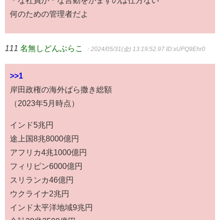
＊な社員が＊な言動をかますのは仕方ない
何のための管理者だよ
111
名無しどんぶらこ
：2024/05/31(金) 13:19:52.97
ID:xUPQ9Ehr0
>>1
岸田政権の海外ばら撒き総額
（2023年5月時点）
インド5兆円
途上国8兆8000億円
アフリカ4兆1000億円
フィリピン6000億円
スリランカ46億円
ウクライナ2兆円
インド太平洋地域9兆円