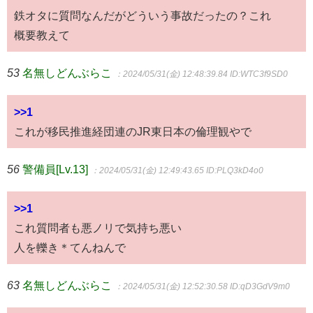
鉄オタに質問なんだがどういう事故だったの？これ
概要教えて
53
名無しどんぶらこ
：2024/05/31(金) 12:48:39.84
ID:WTC3f9SD0
>>1
これが移民推進経団連のJR東日本の倫理観やで
56
警備員[Lv.13]
：2024/05/31(金) 12:49:43.65
ID:PLQ3kD4o0
>>1
これ質問者も悪ノリで気持ち悪い
人を轢き＊てんねんで
63
名無しどんぶらこ
：2024/05/31(金) 12:52:30.58
ID:qD3GdV9m0