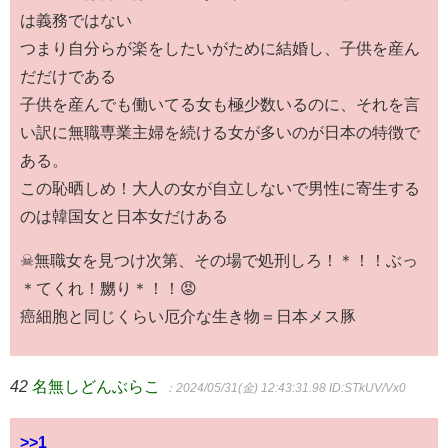
は義務ではない
つまり自分らが楽をしたいがために結婚し、子供を産ん
だだけである
子供を産んでも働いてる女も極少数いるのに、それを言
い訳に無職専業主婦を続ける女が多いのが日本の特徴で
ある。
この恥晒しめ！大人の女が自立しないで男性に寄生する
のは韓国女と日本女だけある
☠無職女を見つけ次第、その場で処刑しろ！＊！！ぶっ
＊てくれ！嬲り＊！！😡
癌細胞と同じくらい厄介な生き物＝日本メス豚
42
名無しどんぶらこ
：2024/05/31(金) 12:43:31.98
ID:STkUV/Vx0
>>1