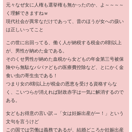
元々なぜ女に人権も選挙権も無かったのか、よ～～～～
く理解できますねｗ
現代社会が異常なだけであって、昔のほうが女への扱い
は正しいってこと
この世に出回ってる、働く人が納税する税金の8割以上
が、男性が納めた金である。
そのくせ男性が納めた血税から女どもの年金第三号被保
険やら無駄なババァどもの医療費控除など、とにかく金
食い虫の寄生虫である！
つまり女の8割以上が税金の恩恵を受ける資格すらな
く、こいつらが消えれば財政赤字は一気に解消するので
ある。
女どもお得意の言い訳→「女は妊娠出産がー！」という
文句を言うけど
この国では労働は義務であるが、結婚どころか妊娠出産