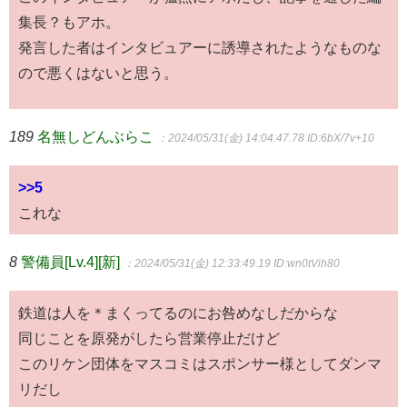
集長？もアホ。
発言した者はインタビュアーに誘導されたようなものな
ので悪くはないと思う。
189
名無しどんぶらこ
：2024/05/31(金) 14:04:47.78
ID:6bX/7v+10
>>5
これな
8
警備員[Lv.4][新]
：2024/05/31(金) 12:33:49.19
ID:wn0tVih80
鉄道は人を＊まくってるのにお咎めなしだからな
同じことを原発がしたら営業停止だけど
このリケン団体をマスコミはスポンサー様としてダンマ
リだし