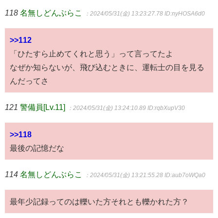
118
名無しどんぶらこ
：2024/05/31(金) 13:23:27.78
ID:nyHOSA6d0
>>112
「ひたすら止めてくれと思う」って言ってたよ
なぜか知らないが、飛び込むときに、運転士の目を見る
んだってさ
121
警備員[Lv.11]
：2024/05/31(金) 13:24:10.89
ID:rqbXupV30
>>118
最後の記憶だな
114
名無しどんぶらこ
：2024/05/31(金) 13:21:55.28
ID:aub7oWQa0
最年少記録ってのは轢いた方それとも轢かれた方？