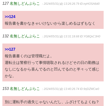
127
名無しどんぶらこ
：2024/05/31(金) 13:26:26.79
ID:nyHOSA6d0
>>124
報告書を書かなきゃいけないから楽しめるはずもなく
132
名無しどんぶらこ
：2024/05/31(金) 13:31:18.68
ID:YG8QsC3H0
>>127
報告書書くのは管理職だよ。
運転士は警察行って事情聴取されるけどその日の勤務は
なしになるから喜んでるのと凹んでるのと半々って感じ
かな。
153
名無しどんぶらこ
：2024/05/31(金) 13:40:26.74
ID:9rjDZWCw0
別に運転手の過失じゃないんだし、ふざけてもよくね？