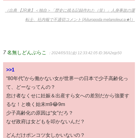
（出典 【JR東】＜独自＞「歴史に残る記録作れた（笑）」人身事故の運
転士、社内報で不適切コメント [Ailuropoda melanoleuca★]）
7
名無しどんぶらこ
：2024/05/31(金) 12:33:42.05
ID:36A2ejp50
>>1
“80年代”から働かない女が世界一の日本で少子高齢化っ
て、どーなってんの？
怠け者なくせに妊娠＆出産すら女への差別だから強要す
るな！と喚く始末m9😂9m
少子高齢化の原因は“女”だろ？
なぜ政府は女どもを叩かないんだ？
どんだけポンコツ女しかいないの？