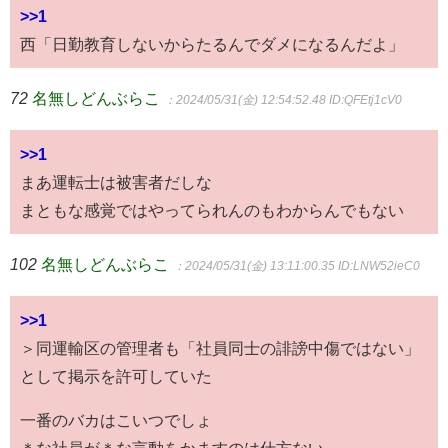
>>1
西「日勤教育しないからたるんでダメになるんだよ」
72
名無しどんぶらこ
：2024/05/31(金) 12:54:52.48
ID:QFEtj1cV0
>>1
まあ運転士は被害者だしな
まともな感覚ではやってられんのもわからんでもない
102
名無しどんぶらこ
：2024/05/31(金) 13:11:00.35
ID:LNW52ieC0
>>1
＞同運輸区の管理者も「社員同士の誹謗中傷ではない」
として掲示を許可していた
一番のバカはこいつでしょ