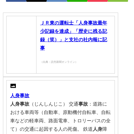
ＪＲ東の運転士「人身事故最年
少記録を達成」「歴史に残る記
録（笑）」と支社の社内報に記
事
（出典：読売新聞オンライン）
人身事故
人身事故
（じんしんじこ） 交通
事故
：道路に
おける車両等（自動車、原動機付自転車、自転
車などの軽車両、路面電車、トロリーバスの全
て）の交通に起因する人の死傷。 鉄道
人身
障