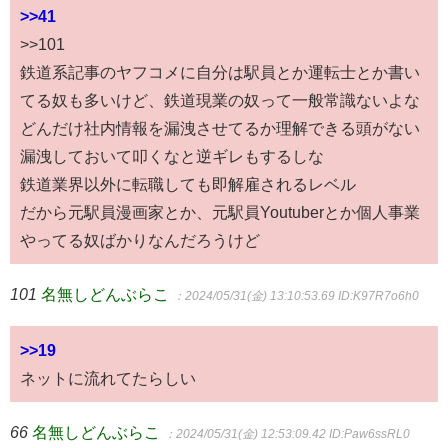
>>41
>>101
鉄道系記事のヤフコメに自分は駅員とか運転士とか書い
てる奴も多いけど、鉄道現業の奴って一般常識ないよな
どんだけ社内情報を漏洩させてるか理解できる頭がない
漏洩しておいて叩くなと逆ギレもするしな
鉄道業界以外に転職しても即解雇されるレベル
だから元駅員漫画家とか、元駅員Youtuberとか個人事業
やってる奴ばかりなんだろうけど
101
名無しどんぶらこ
：2024/05/31(金) 13:10:53.69
ID:K97R7o6h0
>>19
ネットに流れてたらしい
66
名無しどんぶらこ
：2024/05/31(金) 12:53:09.42
ID:Paw6ssRL0