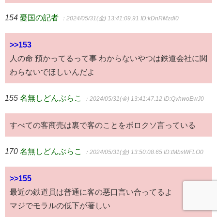
154
憂国の記者
：2024/05/31(金) 13:41:09.91
ID:kDnRMzdl0
>>153
人の命 預かってるって事 わからないやつは鉄道会社に関
わらないでほしいんだよ
155
名無しどんぶらこ
：2024/05/31(金) 13:41:47.12
ID:QvhwoEwJ0
すべての客商売は裏で客のことをボロクソ言っている
170
名無しどんぶらこ
：2024/05/31(金) 13:50:08.65
ID:tMbsWFLO0
>>155
最近の鉄道員は普通に客の悪口言い合ってるよ
マジでモラルの低下が著しい