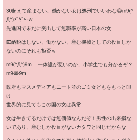
30超えて産まない、働かない女は処刑でいいわな😡m9(^
Д^)ﾌﾟｷﾞｬｰw
先進国で未だに突出して無職率が高い日本の女
💴納税はしない、働かない、産む機械としての役目しか
ないのにそれも拒否ｗ
m9(^Д^)9m 一体誰が悪いのか、小学生でも分かるぞ？
m9😂9m
政府もマスメディアもニート並のゴミ女どもをもっと叩
け
世界的に見てもこの国の女は異常
女は生きてるだけでは無価値なんだぞ！男性の出来損な
いであり、産むしか役目がないカタワと同じだからな