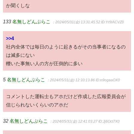
か聞くしな
133
名無しどんぶらこ
：2024/05/31(金) 13:31:45.52
ID:Yr9IACVZ0
>>4
社内全体では毎日のように起きるがその当事者になるの
は滅多にない
轢いた事無い人の方が圧倒的に多い
5
名無しどんぶらこ
：2024/05/31(金) 12:33:13.86
ID:n9ogaaOX0
コメントした運転士もアホだけど作成した広報委員会が
信じられないくらいのアホだ
32
名無しどんぶらこ
：2024/05/31(金) 12:41:03.27
ID:Jj6Oct7X0