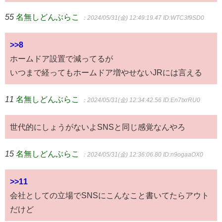
55
名無しどんぶらこ
：2024/05/31(金) 12:49:19.47
ID:WTC3f9SD0
>>8
ホームドア設置で減ってるが
いつまで経ってもホームドア増やせないJRには言える
11
名無しどんぶらこ
：2024/05/31(金) 12:34:42.56
ID:En7txrRU0
世代的にしょうがないよSNSと同じ感覚なんやろ
15
名無しどんぶらこ
：2024/05/31(金) 12:36:06.80
ID:n9ogaaOX0
>>11
会社としての立場でSNSにこんなこと書いてたらアウト
だけど