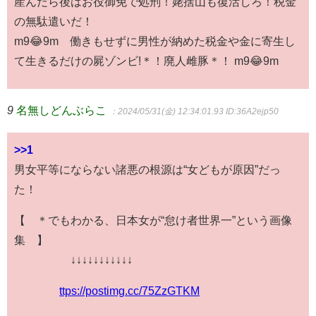
産んだら後はお役御免で処刑！姥捨山も復活しろ！税金
の無駄遣いだ！
m9😂9m 働きもせずに男性が納めた税金や金に寄生し
て生きるだけの屍ゾンビ!＊！廃人雌豚＊！ m9😂9m
9
名無しどんぶらこ
：2024/05/31(金) 12:34:01.93
ID:36A2ejp50
>>1
男女平等にならない諸悪の根源は“女どもが原因”だっ
た！
【 ＊でもわかる、日本女が“怠け者世界一”という画像
集 】
↓↓↓↓↓↓↓↓↓↓↓
ttps://postimg.cc/75ZzGTKM