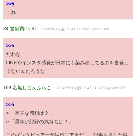
>>5
これ
34
警備員[Lv.6]
：2024/05/31(金) 12:41:21.25
ID:Q6oI6Gtz0
>>5
だわな
LINEやインスタ感覚が日常にも染み出してるのを自覚し
てないんだろうな
164
名無しどんぶらこ
：2024/05/31(金) 13:47:21.34
ID:qawwUlTI0
>>5
> 「率直な感想は？」
> 「最年少記録の気持ちは？」
このインタビュアーが猛烈にアホだし、記事を通した編