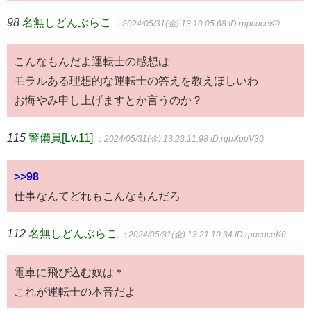
98
名無しどんぶらこ
：2024/05/31(金) 13:10:05.68
ID:rppcoceK0
こんなもんだよ運転士の感想は
モラルある理想的な運転士の答えを教えほしいわ
お悔やみ申し上げますとか言うのか？
115
警備員[Lv.11]
：2024/05/31(金) 13:23:11.98
ID:rqbXupV30
>>98
仕事なんてどれもこんなもんだろ
112
名無しどんぶらこ
：2024/05/31(金) 13:21:10.34
ID:rppcoceK0
電車に飛び込む奴は＊
これが運転士の本音だよ