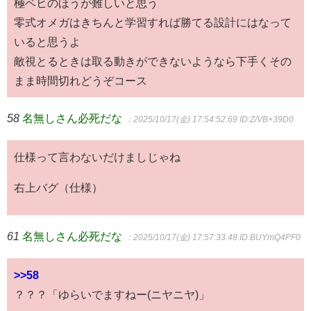
極ベヒのほうが難しいと思う
零式オメガはきちんと学習すれば勝てる設計にはなって
いると思うよ
敵視とるときは取る動きができないようなら下手くその
まま時間切れどうぞコース
58
名無しさん必死だな
：2025/10/17(金) 17:54:52.69
ID:Z/VB+39D0
仕様って言わないだけましじゃね
右上バグ（仕様）
61
名無しさん必死だな
：2025/10/17(金) 17:57:33.48
ID:BUYmQ4PF0
>>58
？？？「ゆらいでますねー(ニヤニヤ)」