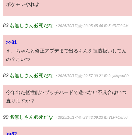
ポケモンやれよ
83
名無しさん必死だな
：2025/10/17(金) 23:05:45.46
ID:5ufRF93OM
>>81
え、ちゃんと修正アプデまで出るもんを捏造扱いしてん
の？こいつ
82
名無しさん必死だな
：2025/10/17(金) 22:57:09.21
ID:2syMqwuB0
今年出た低性能ハブッチハードで遊べない不具合はいつ
直りますか？
90
名無しさん必死だな
：2025/10/17(金) 23:42:09.23
ID:YLP+Oerv0
>>82