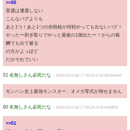
>>50
普通は遭遇しない
こんなバグよりも
あと1つ！あと1つの赤熱核が何戦やっても出ないバグ！
やったー剥ぎ取りでやっと最後の1個出たー！からの報
酬でも出て被る
の方がよっぽど
だがそれでいい
51
名無しさん必死だな
：2025/10/17(金) 17:36:53.12
ID:BdJ9hihe0
モンハン史上最強モンスター、オメガ零式が倒せません
60
名無しさん必死だな
：2025/10/17(金) 17:56:29.19
ID:/bS9tfIJ0
>>51