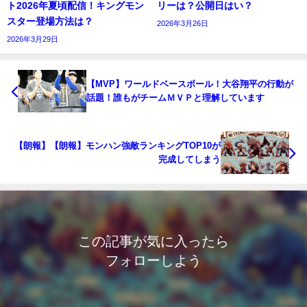
ト2026年夏頃配信！キングモン
リーは？公開日はい？
スター登場方法は？
2026年3月26日
2026年3月29日
【MVP】ワールドベースボール！大谷翔平の行動が
話題！誰もがチームＭＶＰと理解しています
【朗報】【朗報】モンハン強敵ランキングTOP10が
完成してしまう
この記事が気に入ったら
フォローしよう