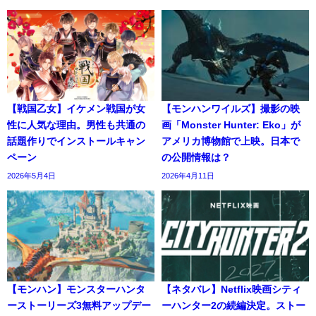
【戦国乙女】イケメン戦国が女
【モンハンワイルズ】撮影の映
性に人気な理由。男性も共通の
画「Monster Hunter: Eko」が
話題作りでインストールキャン
アメリカ博物館で上映。日本で
ペーン
の公開情報は？
2026年5月4日
2026年4月11日
【モンハン】モンスターハンタ
【ネタバレ】Netflix映画シティ
ーストーリーズ3無料アップデー
ーハンター2の続編決定。ストー