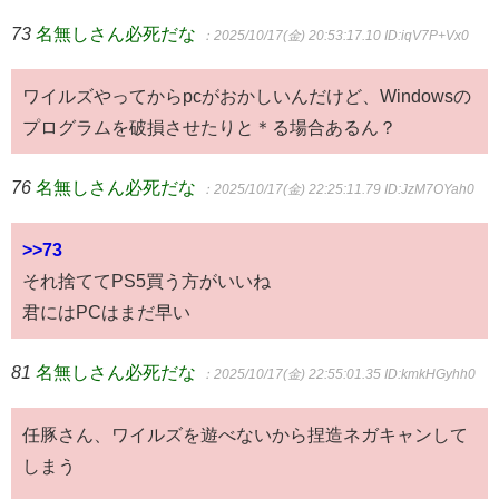
73
名無しさん必死だな
：2025/10/17(金) 20:53:17.10
ID:iqV7P+Vx0
ワイルズやってからpcがおかしいんだけど、Windowsの
プログラムを破損させたりと＊る場合あるん？
76
名無しさん必死だな
：2025/10/17(金) 22:25:11.79
ID:JzM7OYah0
>>73
それ捨ててPS5買う方がいいね
君にはPCはまだ早い
81
名無しさん必死だな
：2025/10/17(金) 22:55:01.35
ID:kmkHGyhh0
任豚さん、ワイルズを遊べないから捏造ネガキャンして
しまう