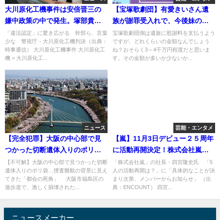
大川原化工機事件は安倍晋三の
【宝塚歌劇団】有愛きいさん遺
嫌中政策の中で発生。塚部貴子
族が謝罪受入れで、今後妹の一
検事が捨て石にされた理由と
禾あおはどうなる？
「違法認定」に驚き広がる 幹部ら、言葉
宝塚歌劇団側は遺族に慰謝料を支払うよう
少な 警視庁・大川原化工機判決（出典：
ですが、どれくらいの金額なんでしょう
は。
時事通信） 大川原化工機事件 大川原化工
ね？おそらく3～4千万円程度だと思いま
機 > 大川原化工...
す。その金額が多いか少ないか...
ニュース
芸能・エンタメ
【完全犯罪】大阪の中心部で見
【嵐】11月3日デビュー２５周年
つかった切断遺体入りのポリ
に活動再開決定！株式会社嵐が
袋…捜査難航の背景に見えてき
smileｰupの子会社確定か弁護士
【不可解】大阪の中心部で見つかった切断
「株式会社嵐」の社長・四宮隆史氏 「5
遺体入りのポリ袋…捜査難航の背景に見え
人の活動再開は？」に「具体的なことが決
た「都会の死角」
の四宮隆史社長
てきた「都会の死角」 大阪市福島区の
まり次第、メンバーからお知らせ」 （出
遊歩道で、激しく損壊された...
典：ENCOUNT） 四宮...
ニュースメーカー