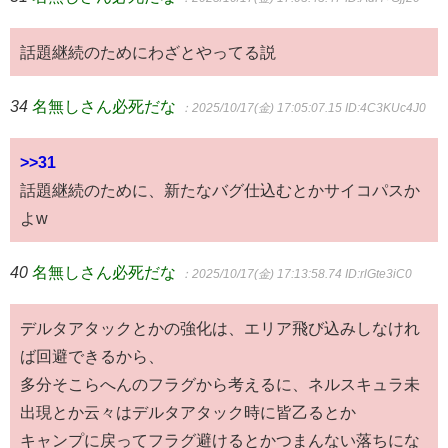
話題継続のためにわざとやってる説
34
名無しさん必死だな
：2025/10/17(金) 17:05:07.15
ID:4C3KUc4J0
>>31
話題継続のために、新たなバグ仕込むとかサイコパスか
よw
40
名無しさん必死だな
：2025/10/17(金) 17:13:58.74
ID:rlGte3iC0
デルタアタックとかの強化は、エリア飛び込みしなけれ
ば回避できるから、
多分そこらへんのフラグから考えるに、ネルスキュラ未
出現とか云々はデルタアタック時に皆乙るとか
キャンプに戻ってフラグ避けるとかつまんない落ちにな