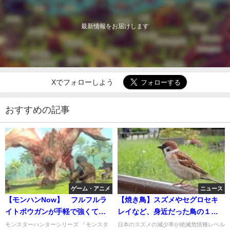
最新情報をお届けします
Xでフォローしよう
おすすめの記事
ゲーム・アニメ
ニュース
【モンハンNow】 フルフルラ
【焼き鳥】スズメやセグロセキ
イトボウガンが手軽で強くて楽
レイなど、身近だった鳥の１
しい!
５％が「絶滅危惧種」並に減少
モンスターハンターシリーズ 『モンスタ
日本のスズメの減少率が絶滅危惧種レベル