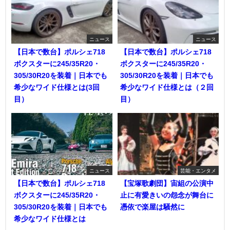
ニュース
ニュース
【日本で数台】ポルシェ718
【日本で数台】ポルシェ718
ボクスターに245/35R20・
ボクスターに245/35R20・
305/30R20を装着｜日本でも
305/30R20を装着｜日本でも
希少なワイド仕様とは(3回
希少なワイド仕様とは（２回
目）
目）
ニュース
芸能・エンタメ
【日本で数台】ポルシェ718
【宝塚歌劇団】宙組の公演中
ボクスターに245/35R20・
止に有愛きいの怨念が舞台に
305/30R20を装着｜日本でも
憑依で楽屋は騒然に
希少なワイド仕様とは