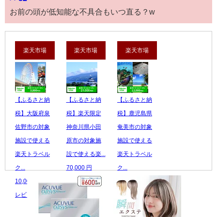
お前の頭が低知能な不具合もいつ直る？w
楽天市場
楽天市場
楽天市場
【ふるさと納
【ふるさと納
【ふるさと納
税】大阪府泉
税】楽天限定
税】鹿児島県
佐野市の対象
神奈川県小田
奄美市の対象
施設で使える
原市の対象施
施設で使える
楽天トラベル
設で使える楽...
楽天トラベル
ク...
70,000 円
ク...
10,000 円
レビュー数：0
40,000 円
レビュー数：5
レビュー数：0