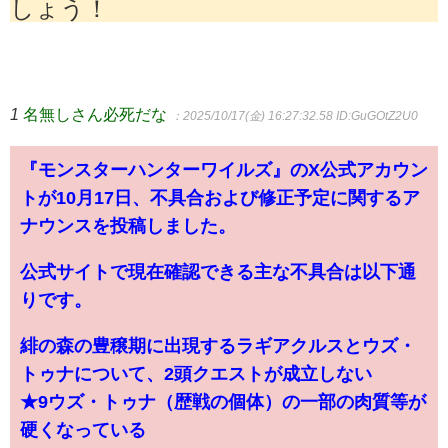
しょう！
1
名無しさん必死だな
：2025/10/17(金) 16:27:32.58
ID:GuGOtZ2U0
『モンスターハンターワイルズ』のX公式アカウン
トが10月17日、不具合および修正予定に関するア
ナウンスを投稿しました。
公式サイトで現在確認できる主な不具合は以下通
りです。
緋の森の豊穣期に出現するラギアクルスとウズ・
トゥナについて、2頭クエストが成立しない
★9ウズ・トゥナ（歴戦の個体）の一部の肉質等が
硬くなっている