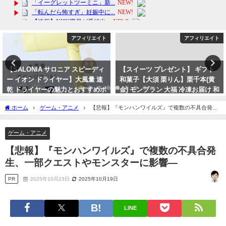
アフィリエイト
アフィリエイト
【SALONIA サロニア スピーディ
【スイーツ プレゼント】 ギフト
ー イオン ドライヤー】大風量 速
和菓子【大須 栗りん】栗千本(黄
乾 ドライヤーの魅力とおすすめポ
金) モンブラン 大福 冷凍お届け 和
イント
栗ご褒美 贈り物 誕生日 SNS映え
ホーム
ゲーム・アニメ
【悲報】『モンハンワイルズ』で複数の不具合発
デイリーランキング
2024年3月22日
生、一部クエストやモンスターに影響―
2024年3月16日
ゲーム・アニメ
【悲報】『モンハンワイルズ』で複数の不具合発
生、一部クエストやモンスターに影響―
PR
2025年10月23日
2025年10月19日
LINE