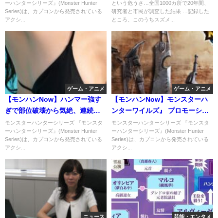
ーハンターシリーズ』(Monster Hunter
という危うさ…全国1000カ所で20年間、
で高級食材に。
Series)は、カプコンから発売されている
研究者と市民が調査した結果 …記録した
アクシ...
ところ、このうちスズメ...
ゲーム・アニメ
ゲーム・アニメ
【モンハンNow】ハンマー強す
【モンハンNow】モンスターハ
ぎで部位破壊から気絶、連続大
ンターワイルズ』 プロモーショ
ダメージとコンボルートやお勧
ン映像①
モンスターハンターシリーズ 『モンスタ
モンスターハンターシリーズ 『モンスタ
ーハンターシリーズ』(Monster Hunter
ーハンターシリーズ』(Monster Hunter
め武器を紹介します！
Series)は、カプコンから発売されている
Series)は、カプコンから発売されている
アクシ...
アクシ...
ニュース
芸能・エンタメ