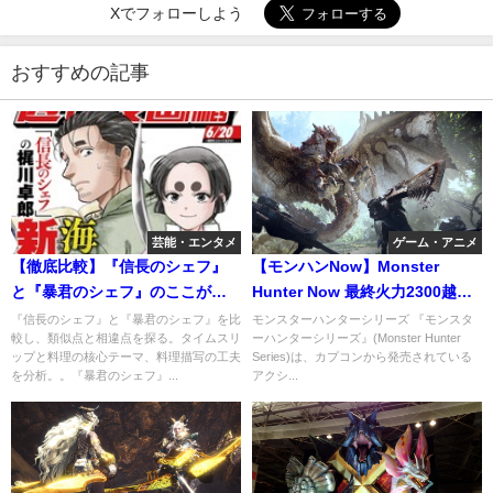
Xでフォローしよう
おすすめの記事
芸能・エンタメ
ゲーム・アニメ
【徹底比較】『信長のシェフ』
【モンハンNow】Monster
と『暴君のシェフ』のここが似
Hunter Now 最終火力2300越
てる、ここは違う。パクリはど
え！リオレウス太刀の火力がウ
『信長のシェフ』と『暴君のシェフ』を比
モンスターハンターシリーズ 『モンスタ
較し、類似点と相違点を探る。タイムスリ
ーハンターシリーズ』(Monster Hunter
ちらか？
ケるｗ
ップと料理の核心テーマ、料理描写の工夫
Series)は、カプコンから発売されている
を分析。。『暴君のシェフ』...
アクシ...