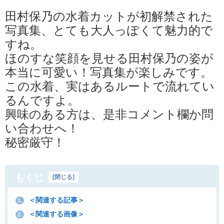
田村保乃の水着カットが初解禁された
写真集、とても大人っぽくて魅力的で
すね。
ほのすな笑顔を見せる田村保乃の姿が
本当に可愛い！写真集が楽しみです。
この水着、実はあるルートで流れてい
るんですよ。
興味のある方は、是非コメント欄か問
い合わせへ！
秘密厳守！
もくじ
[
閉じる
]
＜関連する記事＞
1.
＜関連する画像＞
2.