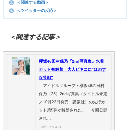
＜関連する動画＞
3.
＜ツイッターの反応＞
4.
＜関連する記事＞
櫻坂46田村保乃『2nd写真集』水着
カット初解禁 大人ビキニに“ほのす
な笑顔”
アイドルグループ・櫻坂46の田村
保乃（25）2nd写真集（タイトル未定
／10月22日発売 講談社）の先行カ
ット第5弾が解禁された。 今回公開
され…
（出典：オリコン）