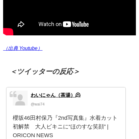
（出典 Youtube）
＜ツイッターの反応＞
わいにゃん（茶湯）🫠
@wai74
櫻坂46田村保乃『2nd写真集』水着カット
初解禁 大人ビキニに“ほのすな笑顔” |
ORICON NEWS