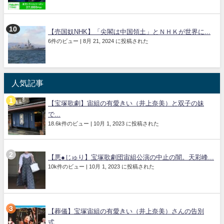
【売国奴NHK】「尖閣は中国領土」とＮＨＫが世界に...
6件のビュー
|
8月 21, 2024 に投稿された
人気記事
【宝塚歌劇】宙組の有愛きい（井上奈美）と双子の妹
で...
18.6k件のビュー
|
10月 1, 2023 に投稿された
【悪●じゅり】宝塚歌劇団宙組公演の中止の闇。天彩峰...
10k件のビュー
|
10月 1, 2023 に投稿された
【葬儀】宝塚宙組の有愛きい（井上奈美）さんの告別
式...