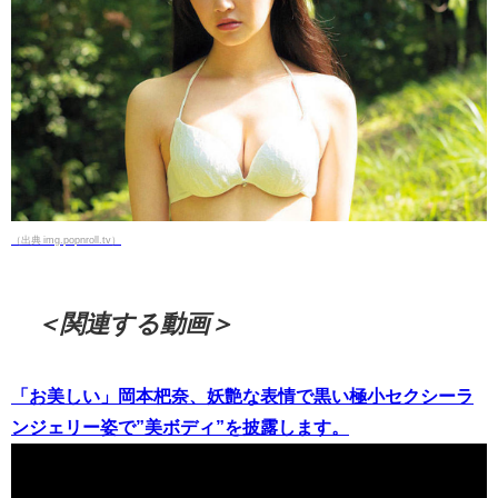
（出典 img.popnroll.tv）
＜関連する動画＞
「お美しい」岡本杷奈、妖艶な表情で黒い極小セクシーラ
ンジェリー姿で”美ボディ”を披露します。