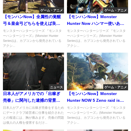
ゲーム・アニメ
ゲーム・アニメ
【モンハンNow】全属性の覚醒
【モンハンNow】Monster
弓＆皇金弓どちらを使えば良い
Hunter Now ハンマー使いあま
か徹底解説！
み、あの武器が強すぎ
モンスターハンターシリーズ 『モンスタ
モンスターハンターシリーズ 『モンスタ
ーハンターシリーズ』(Monster Hunter
ーハンターシリーズ』(Monster Hunter
Series)は、カプコンから発売されている
Series)は、カプコンから発売されている
アクシ...
アクシ...
ニュース
ゲーム・アニメ
日本人がアメリカでの「出稼ぎ
【モンハンNow】Monster
売春」に関与した逮捕の背景と
Hunter NOW 5 Zeno raid is
は？援交、パパ活の次は？
back!
日本人がアメリカに出稼ぎ売春をするため
モンスターハンターシリーズ 『モンスタ
にデートクラブ経営者に仕事を紹介された
ーハンターシリーズ』(Monster Hunter
との報道には、胸が痛みます。売春の問題
Series)は、カプコンから発売されている
は個人の人権を侵害するだけ...
アクシ...