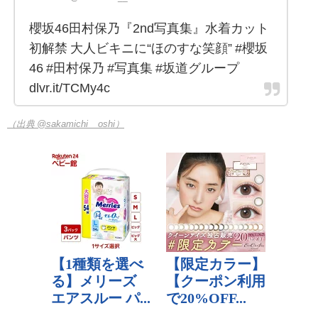
櫻坂46田村保乃『2nd写真集』水着カット
初解禁 大人ビキニに“ほのすな笑顔” #櫻坂
46 #田村保乃 #写真集 #坂道グループ
dlvr.it/TCMy4c
（出典 @sakamichi__oshi）