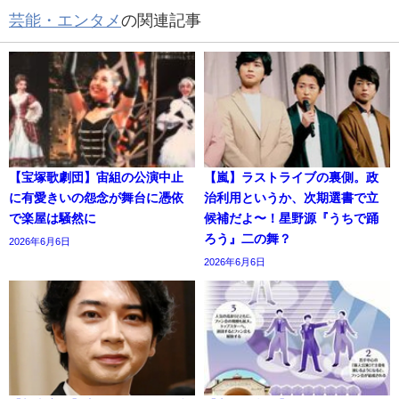
芸能・エンタメ
の関連記事
【宝塚歌劇団】宙組の公演中止
【嵐】ラストライブの裏側。政
に有愛きいの怨念が舞台に憑依
治利用というか、次期選書で立
で楽屋は騒然に
候補だよ〜！星野源『うちで踊
ろう』二の舞？
2026年6月6日
2026年6月6日