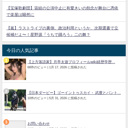
【宝塚歌劇団】宙組の公演中止に有愛きいの怨念が舞台に憑依
で楽屋は騒然に
【嵐】ラストライブの裏側。政治利用というか、次期選書で立
候補だよ〜！星野源『うちで踊ろう』二の舞？
今日の人気記事
【上方落語家】月亭太遊プロフィールwiki経歴学歴...
68件のビュー
|
1月 17, 2026 に投稿された
【日本ダービー】ゴーイントゥスカイ・ 武豊とパント...
10件のビュー
|
5月 31, 2026 に投稿された
お問い合わせ