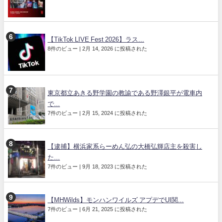
【TikTok LIVE Fest 2026】ラス...
8件のビュー
|
2月 14, 2026 に投稿された
東京都立あきる野学園の教諭である野澤銀平が電車内
で...
7件のビュー
|
2月 15, 2024 に投稿された
【逮捕】横浜家系らーめん弘の大橋弘輝店主を殺害し
た...
7件のビュー
|
9月 18, 2023 に投稿された
【MHWilds】モンハンワイルズ アプデでUI関...
7件のビュー
|
6月 21, 2025 に投稿された