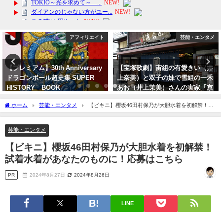
アフィリエイト
芸能・エンタメ
0th Anniversary
【宝塚歌劇】宙組の有愛きい（井
【スマホ】MO
ール超史集 SUPER
上奈美）と双子の妹で雪組の一禾
g50 5G
 BOOK
あお（井上茉美）さんの実家「京
ック！256
つけもの処近為」も急遽臨時休業
中国製では
日
ホーム
芸能・エンタメ
【ビキニ】櫻坂46田村保乃が大胆水着を初解禁！試
で、天彩峰里（芥田樹里）は関係
2024年3月25
着水着があなたのものに！応募はこちら
ないです
芸能・エンタメ
2023年10月1日
【ビキニ】櫻坂46田村保乃が大胆水着を初解禁！
試着水着があなたのものに！応募はこちら
PR
2024年8月27日
2024年8月26日
LINE