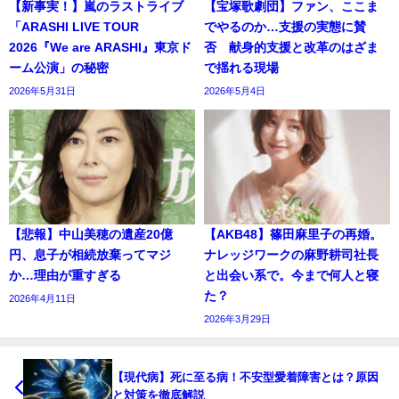
【新事実！】嵐のラストライブ
【宝塚歌劇団】ファン、ここま
「ARASHI LIVE TOUR
でやるのか…支援の実態に賛
2026『We are ARASHI』東京ド
否 献身的支援と改革のはざま
ーム公演」の秘密
で揺れる現場
2026年5月31日
2026年5月4日
【悲報】中山美穂の遺産20億
【AKB48】篠田麻里子の再婚。
円、息子が相続放棄ってマジ
ナレッジワークの麻野耕司社長
か…理由が重すぎる
と出会い系で。今まで何人と寝
た？
2026年4月11日
2026年3月29日
【現代病】死に至る病！不安型愛着障害とは？原因
と対策を徹底解説