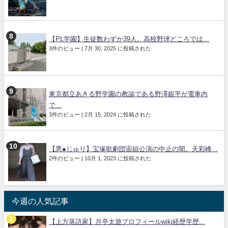
【PL学園】生徒数わずか39人。高校野球どころでは...
3件のビュー
|
7月 30, 2025 に投稿された
東京都立あきる野学園の教諭である野澤銀平が電車内
で...
3件のビュー
|
2月 15, 2024 に投稿された
【悪●じゅり】宝塚歌劇団宙組公演の中止の闇。天彩峰...
2件のビュー
|
10月 1, 2023 に投稿された
今週の人気記事
【上方落語家】月亭太遊プロフィールwiki経歴学歴...