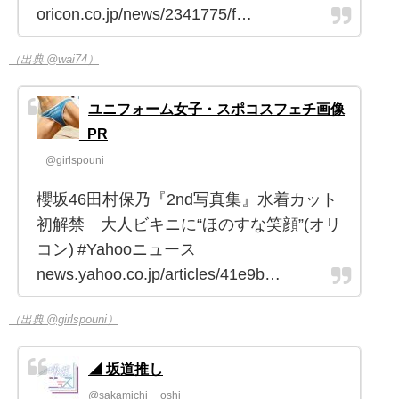
oricon.co.jp/news/2341775/f…
（出典 @wai74）
ユニフォーム女子・スポコスフェチ画像
_PR
@girlspouni
櫻坂46田村保乃『2nd写真集』水着カット
初解禁 大人ビキニに“ほのすな笑顔”(オリ
コン) #Yahooニュース
news.yahoo.co.jp/articles/41e9b…
（出典 @girlspouni）
◢ 坂道推し
@sakamichi__oshi