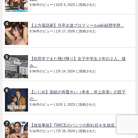
6.8k件のビュー
|
10月 5, 2023 に投稿された
【上方落語家】月亭太遊プロフィールwiki経歴学歴...
6.3k件のビュー
|
1月 17, 2026 に投稿された
【吹田市でまた飛び降り】女子中学生３年の２人。揉
み...
5.9k件のビュー
|
2月 14, 2024 に投稿された
【いじめ】宙組の有愛きい（本名：井上奈美）の双子
の...
5.4k件のビュー
|
10月 1, 2023 に投稿された
【放送事故】TWICEのパンツの割れ目を生放送！「...
5.1k件のビュー
|
7月 26, 2024 に投稿された