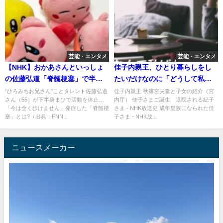
芸能・エンタメ
芸能・エンタメ
【NHK】おかあさんといっしょ
佳子内親王、ひとり暮らしをし
の佐藤弘道「脊髄梗塞」で半身
たいだけなのに「どうして私が
不随。速水けんたろうは殺人者
悪者なの」。じゃあアパートに
“ひろみちお兄さん”ことタレント佐藤弘道
佳子内親王 秋篠宮夫妻と子女の紹介（宮
さん（55）が下半身まひで活動を休止…
内庁） 佳子さまご誕生 退院される紀子
だしなぁ
引っ越せば？
「今は全く歩けません」発症した「脊髄梗
さま - NHK放送史 成年皇族になられた佳
塞」とは?（出典：FNN...
子さま - NHK放...
ニュースメーカー