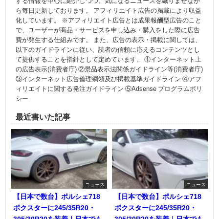
する情報を中心に紹介しつつ、気になるニュースを織りまぜなが
ら毎日更新しております。 アフィリエイト広告の掲載により収益
化しています。 ※アフィリエイト広告とは成果報酬型広告のこと
で、ユーザーが商品・サービスを申し込み・購入をした際に広告
費が発生する仕組みです。 また、広告の表示・掲載に関しては、
以下のガイドラインに従い、読者の信頼に応えるコンテンツとし
て提供することを指針として定めています。 ①インターネット上
の広告表示(消費者庁) ②景品表示法関係ガイドライン等(消費者庁)
③インターネット広告倫理綱領及び掲載基準ガイドライン ④アフ
ィリエイトに関する発注ガイドライン ⑤Adsense プログラムポリ
シー
最近書いた記事
ニュース
ニュース
【日本で数台】ポルシェ718
【日本で数台】ポルシェ718
ボクスターに245/35R20・
ボクスターに245/35R20・
305/30R20を装着｜日本でも
305/30R20を装着｜日本でも