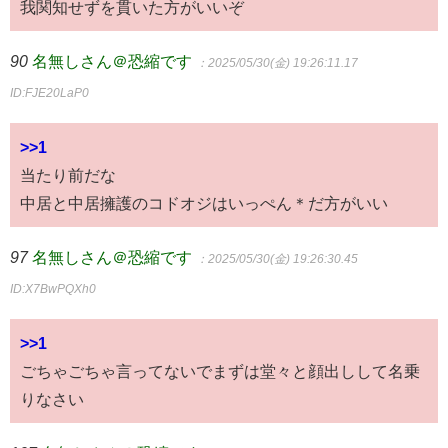
我関知せずを貫いた方がいいぞ
90
名無しさん＠恐縮です
：2025/05/30(金) 19:26:11.17
ID:FJE20LaP0
>>1
当たり前だな
中居と中居擁護のコドオジはいっぺん＊だ方がいい
97
名無しさん＠恐縮です
：2025/05/30(金) 19:26:30.45
ID:X7BwPQXh0
>>1
ごちゃごちゃ言ってないでまずは堂々と顔出しして名乗
りなさい