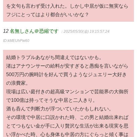
を文句も言わず受け入れた。しかし中居が仮に無実なら
フジにとってはより都合がいいかな？
12
名無しさん＠恐縮です
：2025/05/30(金) 19:15:57.24
ID:kMEUhPw60
結婚トラブルあながち間違えではないかも。
渚はアナウンサーの給料が安すぎると愚痴を言いながら
500万円の腕時計を好んで買うようなジュエリー大好き
の浪費家。
現場は広い庭付きの超高級マンションで芸能界の大御所
で100億は持ってそうな中居と二人きり。
酒も呑んで判断力が浮ついていたかもしれない。
その環境で中居に口説かれた時、この男と結婚出来れば
とてつもない金が手に入り贅沢な生活が出来る現実を思
い浮かべた時、心も身体も中居の方にぐらっと傾く事は