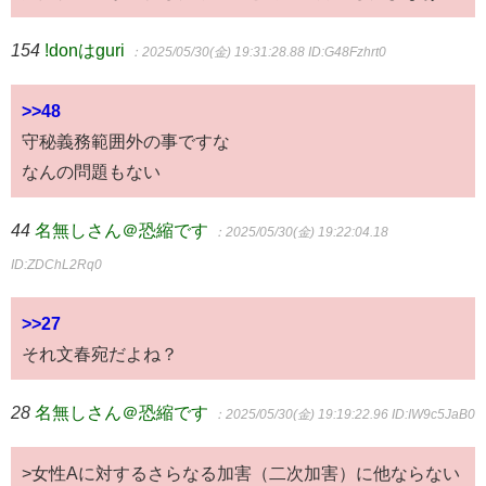
154
!donはguri
：2025/05/30(金) 19:31:28.88
ID:G48Fzhrt0
>>48
守秘義務範囲外の事ですな
なんの問題もない
44
名無しさん＠恐縮です
：2025/05/30(金) 19:22:04.18
ID:ZDChL2Rq0
>>27
それ文春宛だよね？
28
名無しさん＠恐縮です
：2025/05/30(金) 19:19:22.96
ID:IW9c5JaB0
>女性Aに対するさらなる加害（二次加害）に他ならない