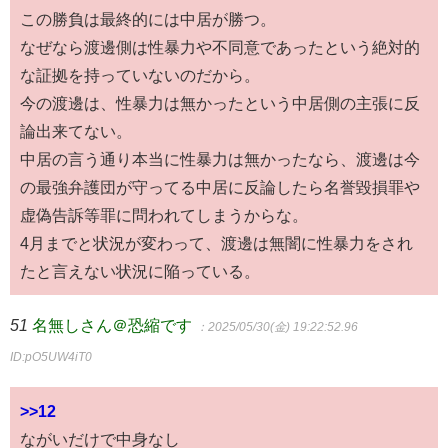
この勝負は最終的には中居が勝つ。
なぜなら渡邊側は性暴力や不同意であったという絶対的
な証拠を持っていないのだから。
今の渡邊は、性暴力は無かったという中居側の主張に反
論出来てない。
中居の言う通り本当に性暴力は無かったなら、渡邊は今
の最強弁護団が守ってる中居に反論したら名誉毀損罪や
虚偽告訴等罪に問われてしまうからな。
4月までと状況が変わって、渡邊は無闇に性暴力をされ
たと言えない状況に陥っている。
51
名無しさん＠恐縮です
：2025/05/30(金) 19:22:52.96
ID:pO5UW4iT0
>>12
ながいだけで中身なし