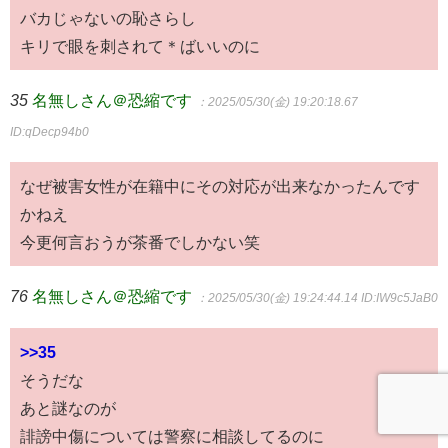
バカじゃないの恥さらし
キリで眼を刺されて＊ばいいのに
35
名無しさん＠恐縮です
：2025/05/30(金) 19:20:18.67
ID:qDecp94b0
なぜ被害女性が在籍中にその対応が出来なかったんです
かねえ
今更何言おうが茶番でしかない笑
76
名無しさん＠恐縮です
：2025/05/30(金) 19:24:44.14
ID:IW9c5JaB0
>>35
そうだな
あと謎なのが
誹謗中傷については警察に相談してるのに