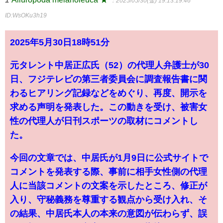
：2025/05/30(金) 19:13:19.46
ID:WsOKu3h19
2025年5月30日18時51分
元タレント中居正広氏（52）の代理人弁護士が30
日、フジテレビの第三者委員会に調査報告書に関
わるヒアリング記録などをめぐり、再度、開示を
求める声明を発表した。この動きを受け、被害女
性の代理人が日刊スポーツの取材にコメントし
た。
今回の文章では、中居氏が1月9日に公式サイトで
コメントを発表する際、事前に相手女性側の代理
人に当該コメントの文案を示したところ、修正が
入り、守秘義務を尊重する観点から受け入れ、そ
の結果、中居氏本人の本来の意図が伝わらず、誤