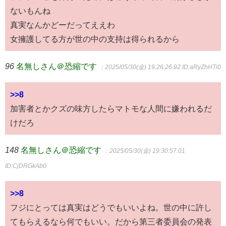
ないもんね
真実なんかどーだってええわ
女擁護してる方が世の中の支持は得られるから
96
名無しさん＠恐縮です
：2025/05/30(金) 19:26:26.92
ID:aRyZhHTi0
>>8
加害者とかクズの味方したらマトモな人間に嫌われるだ
けだろ
148
名無しさん＠恐縮です
：2025/05/30(金) 19:30:57.01
ID:CjDRGkAb0
>>8
フジにとっては真実はどうでもいいよね。世の中に許し
てもらえるなら何でもいい。だから第三者委員会の発表