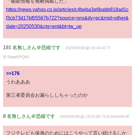
「秘匿情報を無断掲載した」
https://news.yahoo.co.jp/articles/c4beba3e6babb818ad1c
f3cb73d17bf05567b722?source=sns&dv=pc&mid=other&
date=20250530&ctg=ent&bt=tw_up
191
名無しさん＠恐縮です
：2025/05/30(金) 19:34:42.77
ID:SwgdSPQA0
>>176
うわあああ
第三者委員会お漏らししちゃったのか
8
名無しさん＠恐縮です
：2025/05/30(金) 19:15:09.73
ID:DuHx4r5J0
フジテレビも保身のためにはこうやって言い続けるしか