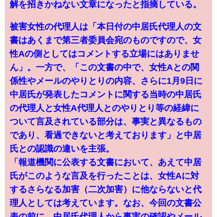
解を招きかねない文章になったと指摘している。
被害女性の代理人は「本日付の中居氏代理人の文
書はあくまで第三者委員会宛のものですので、女
性Aの側としてはコメントする立場にはありませ
ん」。一方で、「この文書の中で、女性Aとの関
係性やメールのやりとりの内容、さらに1月9日に
中居氏が発表したコメントに関する当時の中居氏
の代理人と女性A代理人とのやりとり等の経緯に
ついて言及されている部分は、事実と異なるもの
であり、看過できないと考えております」と中居
氏との認識の違いを主張。
「報道機関に公表する文書において、あえて中居
氏がこのような言及を行ったことは、女性Aに対
するさらなる加害（二次加害）に他ならないと代
理人としては考えています。なお、今回の文書公
表の前に、中居氏代理人から事実の確認やメール