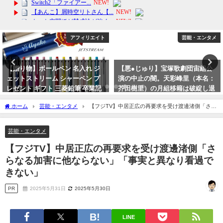
アフィリエイト
芸能・エンタメ
ペン 名入れ ジ
【悪●じゅり】宝塚歌劇団宙組公
【最安値】松屋牛
 シャーペン プ
演の中止の闇。天彩峰里（本名：
レミアム仕様30
三菱鉛筆 卒業記
芥田樹里）の月組移籍は破綻し退
ぎる！
団濃厚か？
2024年3月11日
ホーム
芸能・エンタメ
【フジTV】中居正広の再要求を受け渡邊渚側「さら
2023年10月1日
なる加害に他ならない」「事実と異なり看過できない」
芸能・エンタメ
【フジTV】中居正広の再要求を受け渡邊渚側「さ
らなる加害に他ならない」「事実と異なり看過で
きない」
PR
2025年5月31日
2025年5月30日
LINE