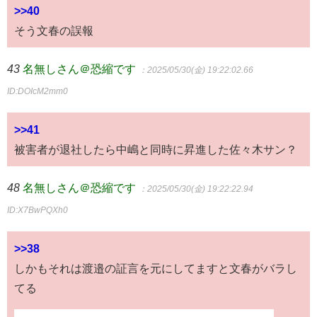
>>40
そう文春の誤報
43
名無しさん＠恐縮です
：2025/05/30(金) 19:22:02.66
ID:DOIcM2mm0
>>41
被害者が退社したら中嶋と同時に昇進した佐々木サン？
48
名無しさん＠恐縮です
：2025/05/30(金) 19:22:22.94
ID:X7BwPQXh0
>>38
しかもそれは渡邉の証言を元にしてますと文春がバラし
てる