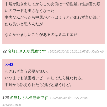
中居が動き出してからこの女側は一切性暴力性加害の類
いのワードを出さなくなった
事実なんだったら中居がどう出ようとかまわず言い続け
たら良いと思うんだが
なんかやましいことがあるのはミエミエだ
92
名無しさん＠恐縮です
：2025/05/30(金) 19:26:16.67
ID:nfCgQc+I0
>>42
わざわざ言う必要が無い。
いつまでも被害者アピールしてたら嫌われる。
中居から訴えられたら別だと思うけど。
108
名無しさん＠恐縮です
：2025/05/30(金) 19:27:29.65
ID:IW9c5JaB0