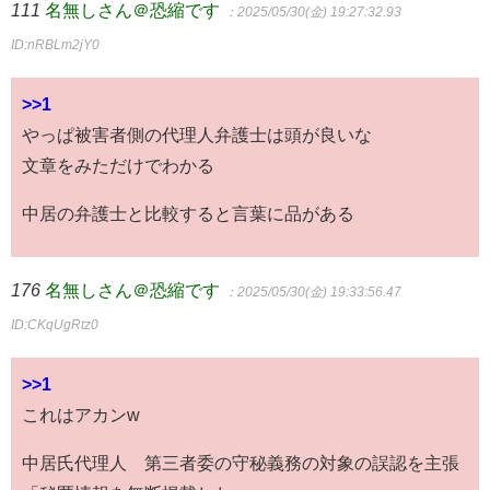
111
名無しさん＠恐縮です
：2025/05/30(金) 19:27:32.93
ID:nRBLm2jY0
>>1
やっぱ被害者側の代理人弁護士は頭が良いな
文章をみただけでわかる
中居の弁護士と比較すると言葉に品がある
176
名無しさん＠恐縮です
：2025/05/30(金) 19:33:56.47
ID:CKqUgRtz0
>>1
これはアカンw
中居氏代理人 第三者委の守秘義務の対象の誤認を主張