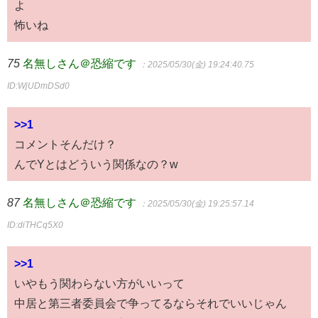
よ
怖いね
75
名無しさん＠恐縮です
：2025/05/30(金) 19:24:40.75
ID:WjUDmDSd0
>>1
コメントそんだけ？
んでYとはどういう関係なの？w
87
名無しさん＠恐縮です
：2025/05/30(金) 19:25:57.14
ID:diTHCq5X0
>>1
いやもう関わらない方がいいって
中居と第三者委員会で争ってるならそれでいいじゃん