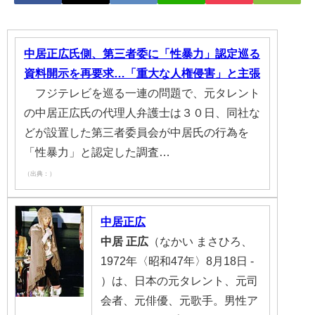
中居正広氏側、第三者委に「性暴力」認定巡る
資料開示を再要求…「重大な人権侵害」と主張
フジテレビを巡る一連の問題で、元タレント
の中居正広氏の代理人弁護士は３０日、同社な
どが設置した第三者委員会が中居氏の行為を
「性暴力」と認定した調査…
（出典：）
中居正広
中居
正広
（なかい まさひろ、
1972年〈昭和47年〉8月18日 -
）は、日本の元タレント、元司
会者、元俳優、元歌手。男性ア