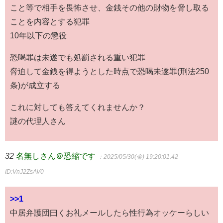
こと等で相手を畏怖させ、金銭その他の財物を脅し取る
ことを内容とする犯罪
10年以下の懲役
恐喝罪は未遂でも処罰される重い犯罪
脅迫して金銭を得ようとした時点で恐喝未遂罪(刑法250
条)が成立する
これに対しても答えてくれませんか？
謎の代理人さん
32
名無しさん＠恐縮です
：2025/05/30(金) 19:20:01.42
ID:VnJ2ZsAV0
>>1
中居弁護団曰くお礼メールしたら性行為オッケーらしい