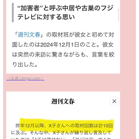
（出典 i.imgur.com）