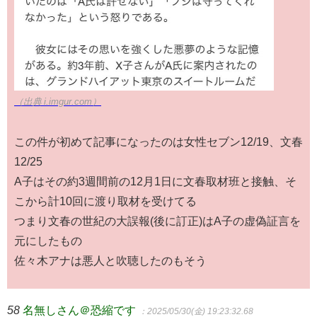
（出典 i.imgur.com）
この件が初めて記事になったのは女性セブン12/19、文春
12/25
A子はその約3週間前の12月1日に文春取材班と接触、そ
こから計10回に渡り取材を受けてる
つまり文春の世紀の大誤報(後に訂正)はA子の虚偽証言を
元にしたもの
佐々木アナは悪人と吹聴したのもそう
58
名無しさん＠恐縮です
：2025/05/30(金) 19:23:32.68