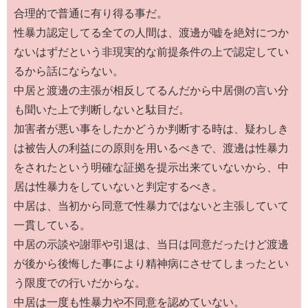
合理的で普通に有り得る事だ。
性暴力認定してる全ての人間は、渡邊が嘘を絶対につか
ないはずだという非現実的な前提条件の上で認定してい
るから話にならない。
中居と渡邊の主張が相反してるんだから中居側の言い分
も聞いた上で判断しないと駄目だ。
加害者が悪い事をしたかどうか判断する時は、疑わしき
は被告人の利益にの原則を用いるべきで、渡邊は性暴力
をされたという明確な証拠を提示出来ていないから、中
居は性暴力をしていないと判定するべき。
中居は、当初から同意で性暴力ではないと主張していて
一貫している。
中居の示談や謝罪や引退は、当日は同意だったけど渡邊
が後から後悔した事により精神病にさせてしまったとい
う限度での行いだからな。
中居は一度も性暴力や不同意を認めていない。