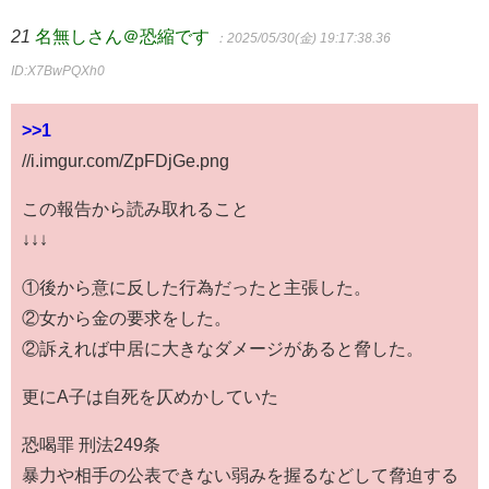
21
名無しさん＠恐縮です
：2025/05/30(金) 19:17:38.36
ID:X7BwPQXh0
>>1
//i.imgur.com/ZpFDjGe.png
この報告から読み取れること
↓↓↓
①後から意に反した行為だったと主張した。
②女から金の要求をした。
②訴えれば中居に大きなダメージがあると脅した。
更にA子は自死を仄めかしていた
恐喝罪 刑法249条
暴力や相手の公表できない弱みを握るなどして脅迫する