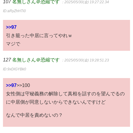
107
名無しさん＠恐縮です
：2025/05/30(金) 19:27:22.34
ID:aRyZhHTi0
>>97
引き籠った中居に言ってやれｗ
マジで
127
名無しさん＠恐縮です
：2025/05/30(金) 19:28:51.23
ID:9xDlGYBk0
>>97
>>100
女性側は守秘義務の解除して真相を話すのを望んでるの
に中居側が同意しないからできないんですけど
なんで中居を責めないの？