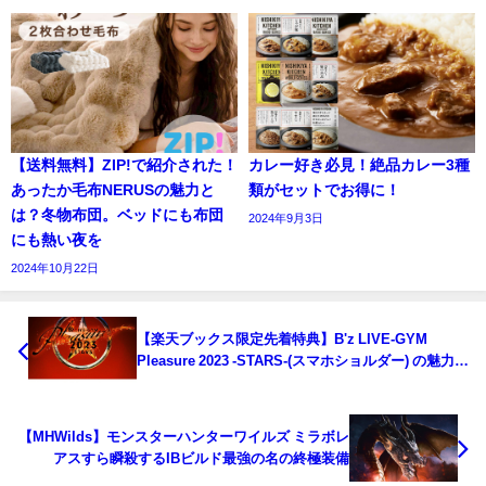
【送料無料】ZIP!で紹介された！
カレー好き必見！絶品カレー3種
あったか毛布NERUSの魅力と
類がセットでお得に！
は？冬物布団。ベッドにも布団
2024年9月3日
にも熱い夜を
2024年10月22日
【楽天ブックス限定先着特典】B'z LIVE-GYM
Pleasure 2023 -STARS-(スマホショルダー) の魅力と
は？
【MHWilds】モンスターハンターワイルズ ミラボレ
アスすら瞬殺するIBビルド最強の名の終極装備