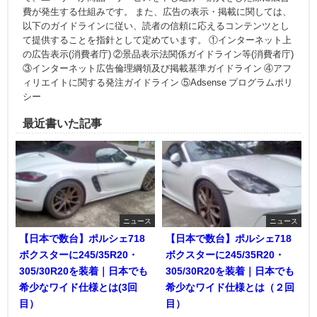
費が発生する仕組みです。 また、広告の表示・掲載に関しては、
以下のガイドラインに従い、読者の信頼に応えるコンテンツとし
て提供することを指針として定めています。 ①インターネット上
の広告表示(消費者庁) ②景品表示法関係ガイドライン等(消費者庁)
③インターネット広告倫理綱領及び掲載基準ガイドライン ④アフ
ィリエイトに関する発注ガイドライン ⑤Adsense プログラムポリ
シー
最近書いた記事
ニュース
ニュース
【日本で数台】ポルシェ718
【日本で数台】ポルシェ718
ボクスターに245/35R20・
ボクスターに245/35R20・
305/30R20を装着｜日本でも
305/30R20を装着｜日本でも
希少なワイド仕様とは(3回
希少なワイド仕様とは（２回
目）
目）