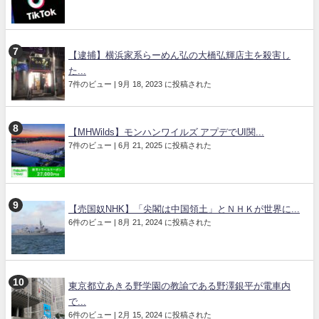
【逮捕】横浜家系らーめん弘の大橋弘輝店主を殺害し
た...
7件のビュー
|
9月 18, 2023 に投稿された
【MHWilds】モンハンワイルズ アプデでUI関...
7件のビュー
|
6月 21, 2025 に投稿された
【売国奴NHK】「尖閣は中国領土」とＮＨＫが世界に...
6件のビュー
|
8月 21, 2024 に投稿された
東京都立あきる野学園の教諭である野澤銀平が電車内
で...
6件のビュー
|
2月 15, 2024 に投稿された