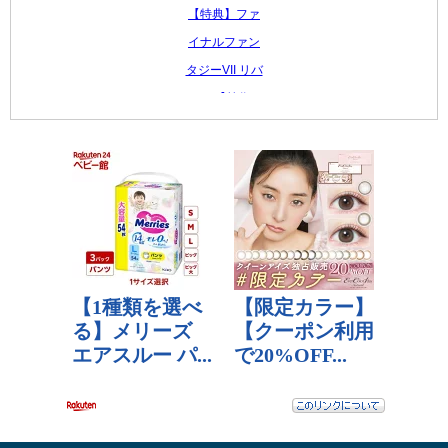
【特典】ファ
イナルファン
タジーVII リバ
ース(【前作セ
ーブデータ...
8,396 円
レビュー数：5