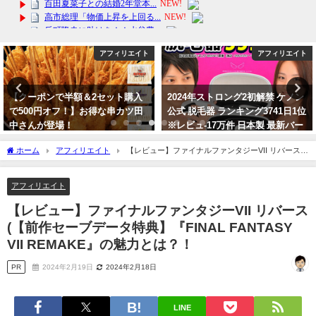
アフィリエイト
アフィリエイト
2024年ストロング2初解禁 ケノン
シャワーヘッドの美肌効果がすご
公式 脱毛器 ランキング3741日1位
い！使い方や特徴を徹底解説
※レビュ-17万件 日本製 最新バー
2024年3月21日
ジョン 美顔器 家庭用 ムダ毛 ヒゲ
ホーム
アフィリエイト
【レビュー】ファイナルファンタジーVII リバース
ボディ
(【前作セーブデータ特典】『FINAL FANTASY VII REMAKE』の魅力とは？！
2024年4月12日
アフィリエイト
【レビュー】ファイナルファンタジーVII リバース
(【前作セーブデータ特典】『FINAL FANTASY
VII REMAKE』の魅力とは？！
PR
2024年2月19日
2024年2月18日
LINE