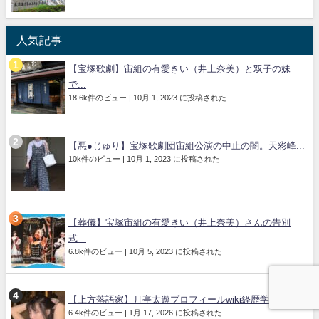
人気記事
【宝塚歌劇】宙組の有愛きい（井上奈美）と双子の妹
で...
18.6k件のビュー
|
10月 1, 2023 に投稿された
【悪●じゅり】宝塚歌劇団宙組公演の中止の闇。天彩峰...
10k件のビュー
|
10月 1, 2023 に投稿された
【葬儀】宝塚宙組の有愛きい（井上奈美）さんの告別
式...
6.8k件のビュー
|
10月 5, 2023 に投稿された
【上方落語家】月亭太遊プロフィールwiki経歴学歴...
6.4k件のビュー
|
1月 17, 2026 に投稿された