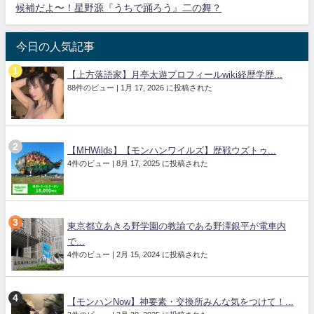
候補だよ〜！星野源『うちで踊ろう』二の舞？
今日の人気記事
【上方落語家】月亭太遊プロフィールwiki経歴学歴...
88件のビュー
|
1月 17, 2026 に投稿された
【MHWilds】【モンハンワイルズ】歴戦ウズトゥ...
4件のビュー
|
8月 17, 2025 に投稿された
東京都立あきる野学園の教諭である野澤銀平が電車内
で...
4件のビュー
|
2月 15, 2024 に投稿された
【モンハンNow】神要素・交換所みんな気をつけて！...