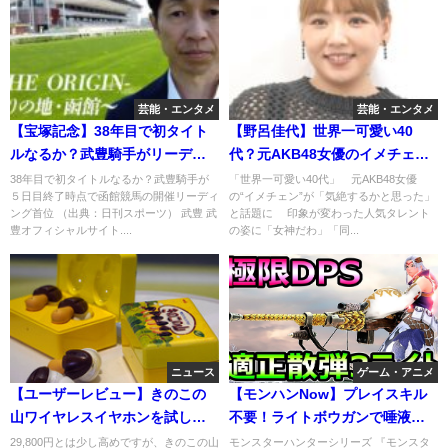
芸能・エンタメ
芸能・エンタメ
【宝塚記念】38年目で初タイト
【野呂佳代】世界一可愛い40
ルなるか？武豊騎手がリーディ
代？元AKB48女優のイメチェン
ング首位
が気絶するかと思ったと話題に
38年目で初タイトルなるか？武豊騎手が
「世界一可愛い40代」 元AKB48女優
５日目終了時点で函館競馬の開催リーディ
の“イメチェン”が「気絶するかと思った」
ング首位 （出典：日刊スポーツ） 武豊 武
と話題に 印象が変わった人気タレント
豊オフィシャルサイト....
の姿に「女神だわ」「同...
ニュース
ゲーム・アニメ
【ユーザーレビュー】きのこの
【モンハンNow】プレイスキル
山ワイヤレスイヤホンを試して
不要！ライトボウガンで唾液を
みた感想をまとめました。
効率良く集めよう！
29,800円とは少し高めですが、きのこの山
モンスターハンターシリーズ 『モンスタ