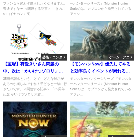
ファンなら迷わず購入したくなりますね。
ーハンターシリーズ』(Monster Hunter
普通ですなｗ ＜関連する記事＞ 「きのこ
Series)は、カプコンから発売されている
の山イヤホン」実...
アクシ...
芸能・エンタメ
ゲーム・アニメ
【宝塚】有愛きいさん問題の
【モンハンNow】優先してやる
中、次は「かいけつゾロリ」を
と効率良くイベントが周れる事
やるらしいぞｗ一緒に楽しむっ
＆やっておきたい事5選
35周年記念ということで、どんな展示が
モンスターハンターシリーズ 『モンスタ
あるのか楽しみですね！子どもと一緒に行
ーハンターシリーズ』(Monster Hunter
て。宙組さん大丈夫？
きたいです。＜関連する記事＞ 「35周年
Series)は、カプコンから発売されている
記念 かいけつゾロリ大冒...
アクシ...