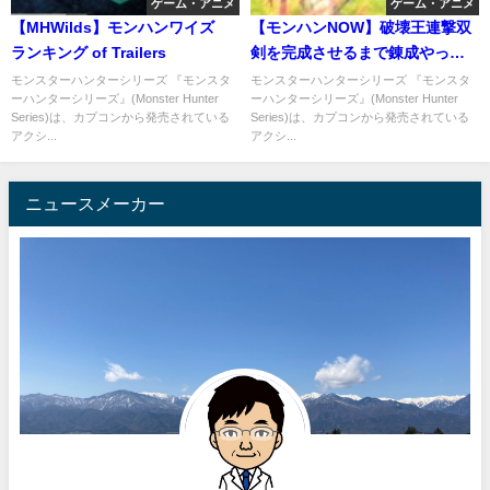
ゲーム・アニメ
ゲーム・アニメ
【MHWilds】モンハンワイズ
【モンハンNOW】破壊王連撃双
ランキング of Trailers
剣を完成させるまで錬成やって
みました...
モンスターハンターシリーズ 『モンスタ
モンスターハンターシリーズ 『モンスタ
ーハンターシリーズ』(Monster Hunter
ーハンターシリーズ』(Monster Hunter
Series)は、カプコンから発売されている
Series)は、カプコンから発売されている
アクシ...
アクシ...
ニュースメーカー