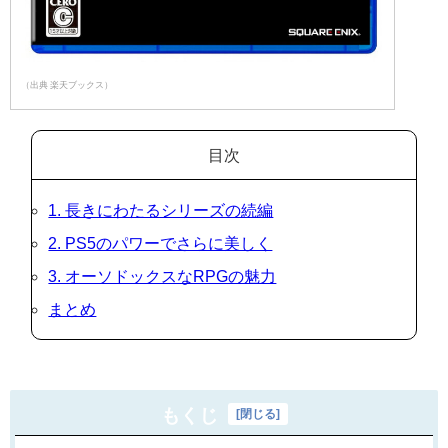
（出典 楽天ブックス）
目次
1. 長きにわたるシリーズの続編
2. PS5のパワーでさらに美しく
3. オーソドックスなRPGの魅力
まとめ
もくじ
[
閉じる
]