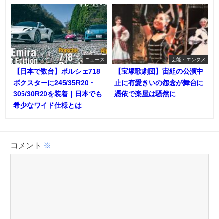
ニュース
芸能・エンタメ
【日本で数台】ポルシェ718
【宝塚歌劇団】宙組の公演中
ボクスターに245/35R20・
止に有愛きいの怨念が舞台に
305/30R20を装着｜日本でも
憑依で楽屋は騒然に
希少なワイド仕様とは
コメント
※