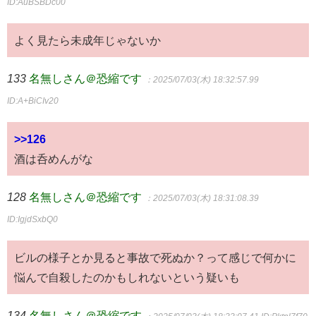
ID:AuBSBDc00
よく見たら未成年じゃないか
133
名無しさん＠恐縮です
：2025/07/03(木) 18:32:57.99
ID:A+BiCIv20
>>126
酒は呑めんがな
128
名無しさん＠恐縮です
：2025/07/03(木) 18:31:08.39
ID:IgjdSxbQ0
ビルの様子とか見ると事故で死ぬか？って感じで何かに
悩んで自殺したのかもしれないという疑いも
134
名無しさん＠恐縮です