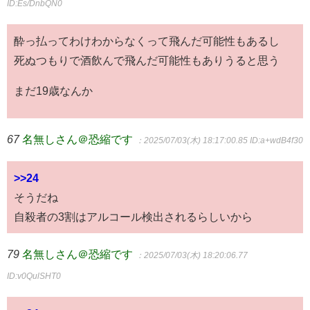
ID:Es/DnbQN0
酔っ払ってわけわからなくって飛んだ可能性もあるし
死ぬつもりで酒飲んで飛んだ可能性もありうると思う
まだ19歳なんか
67
名無しさん＠恐縮です
：2025/07/03(木) 18:17:00.85
ID:a+wdB4f30
>>24
そうだね
自殺者の3割はアルコール検出されるらしいから
79
名無しさん＠恐縮です
：2025/07/03(木) 18:20:06.77
ID:v0QulSHT0