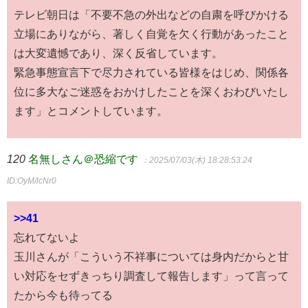
テレビ朝日は「不要不急の外出などの自粛を呼びかける
立場にありながら、著しく自覚を欠く行動があったこと
は大変遺憾であり、深く反省しています。
緊急事態宣言下で尽力されている皆様をはじめ、関係各
位に多大なご迷惑をおかけしたことを深くおわびいたし
ます」とコメントしています。
120
名無しさん＠恐縮です
：2025/07/03(木) 18:28:53.24
ID:OyM/lcNr0
>>41
忘れてないよ
玉川さんが「こういう不祥事については身内だからと甘
い対応をセずきっちり調査して報告します」って言って
たから今も待ってる