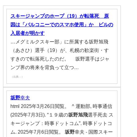
スキージャンプのホープ（19）が転落死 原
因は「バルコニーでのスマホ使用」か ビルの
入居者が明かす
…メグミルクスキー部」に所属する坂野旭飛
（あさひ）選手（19）が、札幌の歓楽街・す
すきので転落死したのだ。 坂野選手はジャ
ンプ界の将来を背負って立つ…
（出典：）
坂野
幸夫
html 2025年3月26日閲覧。 ^ 運動部, 時事通信
(2025年7月3日). “１９歳の
坂野旭飛
選手死去 ス
キージャンプ：時事ドットコム”. 時事ドットコ
ム. 2025年7月6日閲覧。
坂野
幸夫 - 国際スキー