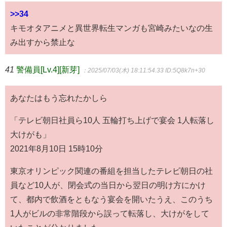
>>34
キモオタアニメと異世界転生マンガも宮崎みたいなの生
み出すから禁止な
41
警備員[Lv.4][新芽]
：2025/07/03(木) 18:11:54.33
ID:5Q8k7n+30
あなたはもう忘れたかしら
「テレビ朝日社員ら10人 五輪打ち上げで宴会 1人転落し
大けがも」
2021年8月10日 15時10分
東京オリンピック関連の番組を担当したテレビ朝日の社
員など10人が、閉会式の当日から翌日の明け方にかけ
て、都内で飲酒をともなう宴会を開いたうえ、このうち
1人がビルの非常階段から誤って転落し、大けがをして