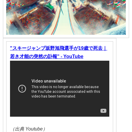
"スキージャンプ坂野旭飛選手が19歳で死去｜
若き才能の突然の訃報" - YouTube
（出典 Youtube）