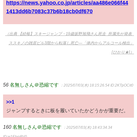
https://news.yahoo.co.jp/articles/aa486e066f44
1413dd6b7083c37b6b18cb0df670
（出典 【続報】スキージャンプ・19歳坂野旭飛さん死去_所属先が発表_
ススキノの雑居ビル3階から転落し死亡―「体内からアルコール検出」
[ひかり★]）
56
名無しさん＠恐縮です
：2025/07/03(木) 18:15:26.54
ID:2KTpOCit0
>>1
ジャンプするときに板を履いていたかどうかが重要だ。
160
名無しさん＠恐縮です
：2025/07/03(木) 18:43:34.34
ID:w1EIyoBV0