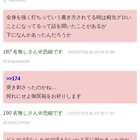
ID:7MQfovgi0
全身を強く打ちっていう書き方されてる時は相当グロい
ことになってるって話を聞いたことがあるが
下になんかあったんだろうか
187
名無しさん＠恐縮です
：2025/07/03(木) 18:56:55.88
ID:D2pmW62v0
>>174
突き刺さったのかね…
何れにせよ御冥福をお祈りします
190
名無しさん＠恐縮です
：2025/07/03(木) 18:58:17.42
ID:UFECk7HV0
ビルの３Fならケガで済まないか？下に何かあったのか