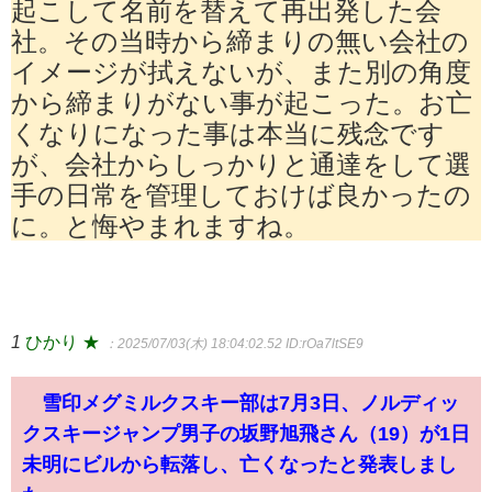
起こして名前を替えて再出発した会
社。その当時から締まりの無い会社の
イメージが拭えないが、また別の角度
から締まりがない事が起こった。お亡
くなりになった事は本当に残念です
が、会社からしっかりと通達をして選
手の日常を管理しておけば良かったの
に。と悔やまれますね。
1
ひかり ★
：2025/07/03(木) 18:04:02.52
ID:rOa7ltSE9
雪印メグミルクスキー部は7月3日、ノルディッ
クスキージャンプ男子の坂野旭飛さん（19）が1日
未明にビルから転落し、亡くなったと発表しまし