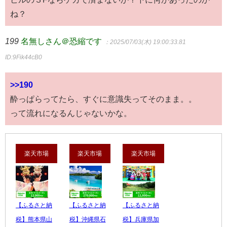
ね？
199
名無しさん＠恐縮です
：2025/07/03(木) 19:00:33.81
ID:9Fik44cB0
>>190
酔っぱらってたら、すぐに意識失ってそのまま。。
って流れになるんじゃないかな。
楽天市場
楽天市場
楽天市場
【ふるさと納
【ふるさと納
【ふるさと納
税】熊本県山
税】沖縄県石
税】兵庫県加