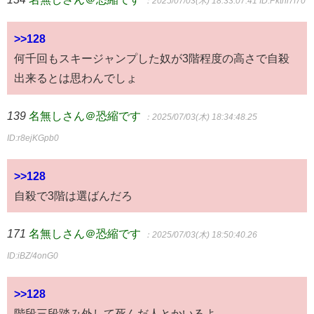
：2025/07/03(木) 18:33:07.41
ID:Pktnl7f70
>>128
何千回もスキージャンプした奴が3階程度の高さで自殺
出来るとは思わんでしょ
139
名無しさん＠恐縮です
：2025/07/03(木) 18:34:48.25
ID:r8ejKGpb0
>>128
自殺で3階は選ばんだろ
171
名無しさん＠恐縮です
：2025/07/03(木) 18:50:40.26
ID:iBZ/4onG0
>>128
階段三段踏み外して死んだ人とかいるよ