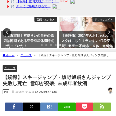
アフィリエイト
芸能・エンタメ
【高評価】2024年のおしゃれなマ
【文春砲】有愛きいを精神的に追
スクはこちら！ランキング1位受
い詰めた上級生4人って誰？組
賞 カラー 不織布 立体 送料無
長・番長の姪・男のトップ、悪魔
料！バーゲンセール
は違うの？
ホーム
ニュース
【続報】スキージャンプ・坂野旭飛さんジャンプ失敗し死
2024年3月13日
2023年10月12日
亡_雪印が発表_未成年者飲酒
ニュース
【続報】スキージャンプ・坂野旭飛さんジャンプ
失敗し死亡_雪印が発表_未成年者飲酒
PR
2025年7月12日
2025年7月12日
LINE