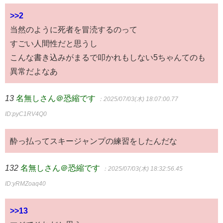
>>2
当然のように死者を冒涜するのって
すごい人間性だと思うし
こんな書き込みがまるで叩かれもしない5ちゃんてのも
異常だよなあ
13
名無しさん＠恐縮です
：2025/07/03(木) 18:07:00.77
ID:pyC1RV4Q0
酔っ払ってスキージャンプの練習をしたんだな
132
名無しさん＠恐縮です
：2025/07/03(木) 18:32:56.45
ID:yRMZoaq40
>>13