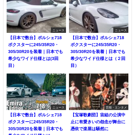
ニュース
ニュース
【日本で数台】ポルシェ718
【日本で数台】ポルシェ718
ボクスターに245/35R20・
ボクスターに245/35R20・
305/30R20を装着｜日本でも
305/30R20を装着｜日本でも
希少なワイド仕様とは(3回
希少なワイド仕様とは（２回
目）
目）
ニュース
芸能・エンタメ
【日本で数台】ポルシェ718
【宝塚歌劇団】宙組の公演中
ボクスターに245/35R20・
止に有愛きいの怨念が舞台に
305/30R20を装着｜日本でも
憑依で楽屋は騒然に