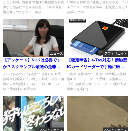
ことが判明。性教育や避妊の重要性を再認
い戦術と仲間との連携が鍵となるカーニバ
識する機会につながる話題。 「私の見せ
ルクエストの情報が満載。お見逃し無く！
場を奪うのですか！」前橋・...
待望のPart4...
ニュース
アフィリエイト
【アンケート】NHKは必要です
【確定申告】e-Tax対応！接触型
か？スクランブル放送の是非。
ICカードリーダーで手軽に医療
頑張れNHK党。見せしめ判決の
費還付！節税
テレビあるのに払わない１世帯にNHK受
（出典 丸昇Shop） 目次e-Tax対応の接触
信料＆割増金支払い命じる判決 全国２例
型ICカードリーダーで手軽に確定申告
闇
目の未契約提訴（出典：日刊スポーツ）
【2】接触型ICカードリーダーの使い方確
NHK受信料 NHK受信料...
定申告を楽にする...
ゲーム・アニメ
ゲーム・アニメ