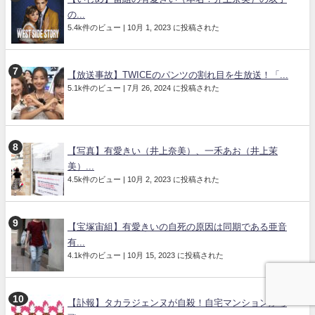
の...
5.4k件のビュー
|
10月 1, 2023 に投稿された
【放送事故】TWICEのパンツの割れ目を生放送！「...
5.1k件のビュー
|
7月 26, 2024 に投稿された
【写真】有愛きい（井上奈美）、一禾あお（井上茉
美）...
4.5k件のビュー
|
10月 2, 2023 に投稿された
【宝塚宙組】有愛きいの自死の原因は同期である亜音
有...
4.1k件のビュー
|
10月 15, 2023 に投稿された
【訃報】タカラジェンヌが自殺！自宅マンションから