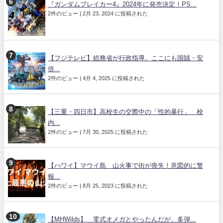
『ガンダムブレイカー4』2024年に発売決定！PS...
2件のビュー
|
2月 23, 2024 に投稿された
【フジテレビ】総務省が行政指導。ここにも国賊・安
倍...
2件のビュー
|
4月 4, 2025 に投稿された
【三重・四日市】高校生の交際中の「性的暴行」 校
内...
2件のビュー
|
7月 30, 2025 に投稿された
【ハワイ】マウイ島 山火事で街が喪失！意図的に警
報...
2件のビュー
|
8月 25, 2023 に投稿された
【MHWilds】 零式オメガとやったんだが、多弾...