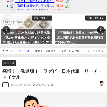
アフィリエイト
芸能・エンタメ
楽天1位 ＼2024年SNSで話題沸騰
【宝塚宙組】有愛きいの自死の原
／5way 扇風機 ハンディファン 冷
因は同期である亜音有星休演時点
却 首かけ扇風機 cicibella ハンデ
で判っていた！
ィファン ミニ扇風機 卓上 小型扇
2023年10月15日
ホーム
ニュース
痛恨！一発退場！！ラグビー日本代表 リーチ・マイケル
風機 手持ち扇風機
2024年7月2日
ニュース
痛恨！一発退場！！ラグビー日本代表 リーチ・
マイケル
PR
2023年7月23日
2023年7月23日