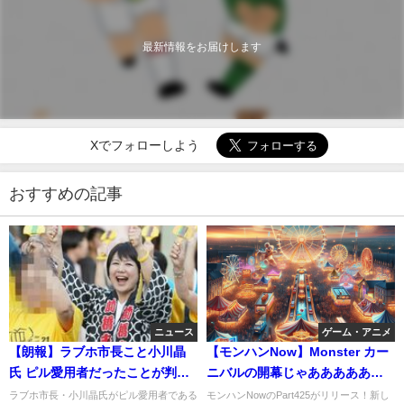
最新情報をお届けします
Xでフォローしよう
おすすめの記事
ニュース
ゲーム・アニメ
【朗報】ラブホ市長こと小川晶
【モンハンNow】Monster カー
氏 ピル愛用者だったことが判明
ニバルの開幕じゃああああああ
ｗつまり生挿入中田氏ｗ
ああああ
ラブホ市長・小川晶氏がピル愛用者である
モンハンNowのPart425がリリース！新し