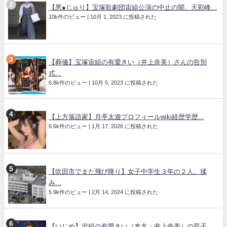
【悪●じゅり】宝塚歌劇団宙組公演の中止の闇。天彩峰...
10k件のビュー
|
10月 1, 2023 に投稿された
【葬儀】宝塚宙組の有愛きい（井上奈美）さんの告別
式...
6.8k件のビュー
|
10月 5, 2023 に投稿された
【上方落語家】月亭太遊プロフィールwiki経歴学歴...
6.6k件のビュー
|
1月 17, 2026 に投稿された
【吹田市でまた飛び降り】女子中学生３年の２人。揉
み...
5.9k件のビュー
|
2月 14, 2024 に投稿された
【いじめ】宙組の有愛きい（本名：井上奈美）の双子