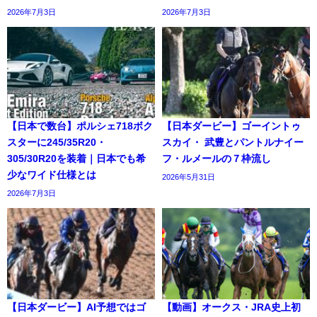
2026年7月3日
2026年7月3日
【日本で数台】ポルシェ718ボク
【日本ダービー】ゴーイントゥ
スターに245/35R20・
スカイ・ 武豊とパントルナイー
305/30R20を装着｜日本でも希
フ・ルメールの７枠流し
少なワイド仕様とは
2026年5月31日
2026年7月3日
【日本ダービー】AI予想ではゴ
【動画】オークス・JRA史上初