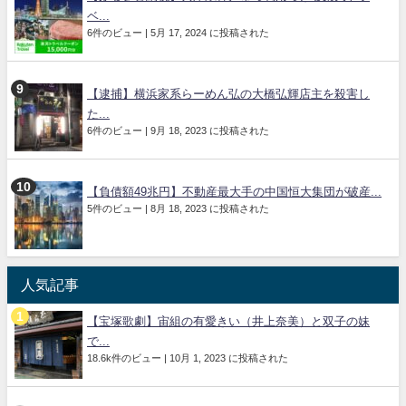
ベ...
6件のビュー
|
5月 17, 2024 に投稿された
【逮捕】横浜家系らーめん弘の大橋弘輝店主を殺害し
た...
6件のビュー
|
9月 18, 2023 に投稿された
【負債額49兆円】不動産最大手の中国恒大集団が破産...
5件のビュー
|
8月 18, 2023 に投稿された
人気記事
【宝塚歌劇】宙組の有愛きい（井上奈美）と双子の妹
で...
18.6k件のビュー
|
10月 1, 2023 に投稿された