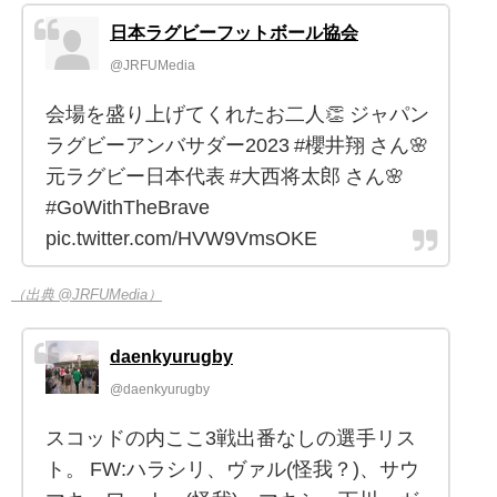
日本ラグビーフットボール協会
@JRFUMedia
会場を盛り上げてくれたお二人👏 ジャパン
ラグビーアンバサダー2023 #櫻井翔 さん🌸
元ラグビー日本代表 #大西将太郎 さん🌸
#GoWithTheBrave
pic.twitter.com/HVW9VmsOKE
（出典 @JRFUMedia）
daenkyurugby
@daenkyurugby
スコッドの内ここ3戦出番なしの選手リス
ト。 FW:ハラシリ、ヴァル(怪我？)、サウ