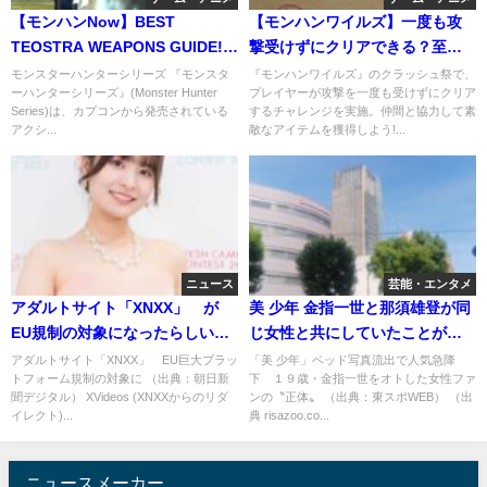
【モンハンNow】BEST
【モンハンワイルズ】一度も攻
TEOSTRA WEAPONS GUIDE!
撃受けずにクリアできる？至難
All Weapon
のチャレンジ実行したプレイヤ
モンスターハンターシリーズ 『モンスタ
『モンハンワイルズ』のクラッシュ祭で、
ーハンターシリーズ』(Monster Hunter
プレイヤーが攻撃を一度も受けずにクリア
ー
Series)は、カプコンから発売されている
するチャレンジを実施。仲間と協力して素
アクシ...
敵なアイテムを獲得しよう!...
ニュース
芸能・エンタメ
アダルトサイト「XNXX」 が
美 少年 金指一世と那須雄登が同
EU規制の対象になったらしいけ
じ女性と共にしていたことがパ
ど一番良いのはMissAV.com
ンツ流出写真より判明。そのお
アダルトサイト「XNXX」 EU巨大プラッ
「美 少年」ベッド写真流出で人気急降
トフォーム規制の対象に （出典：朝日新
下 １９歳・金指一世をオトした女性ファ
相手は？
聞デジタル） XVideos (XNXXからのリダ
ンの〝正体〟 （出典：東スポWEB） （出
イレクト)...
典 risazoo.co...
ニュースメーカー