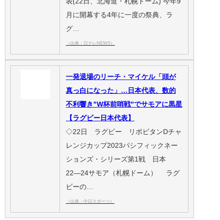
表(22日、北海道・札幌ドーム) 今年9
月に開幕する4年に一度の祭典、ラ
グ…
（出典：日テレNEWS）
一発退場のリーチ・マイケル「頭が
真っ白になった」…日本代表、数的
不利響き"W杯前哨戦"でサモアに黒星
【ラグビー日本代表】
◇22日 ラグビー リポビタンDチャ
レンジカップ2023パシフィックネー
ションズ・シリーズ第1戦 日本
22―24サモア（札幌ドーム） ラグ
ビーの…
（出典：中日スポーツ）