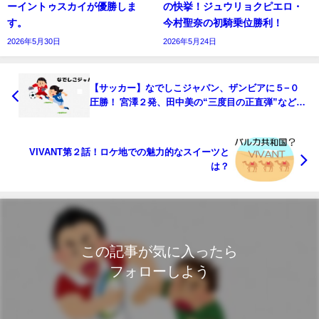
ーイントゥスカイが優勝しま
の快挙！ジュウリョクピエロ・
す。
今村聖奈の初騎乗位勝利！
2026年5月30日
2026年5月24日
【サッカー】なでしこジャパン、ザンビアに５−０
圧勝！ 宮澤２発、田中美の“三度目の正直弾”などで
初戦白星スタート！ [久太郎★]
VIVANT第２話！ロケ地での魅力的なスイーツと
は？
この記事が気に入ったら
フォローしよう