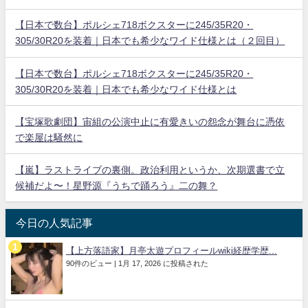
【日本で数台】ポルシェ718ボクスターに245/35R20・
305/30R20を装着｜日本でも希少なワイド仕様とは（２回目）
【日本で数台】ポルシェ718ボクスターに245/35R20・
305/30R20を装着｜日本でも希少なワイド仕様とは
【宝塚歌劇団】宙組の公演中止に有愛きいの怨念が舞台に憑依
で楽屋は騒然に
【嵐】ラストライブの裏側。政治利用というか、次期選書で立
候補だよ〜！星野源『うちで踊ろう』二の舞？
今日の人気記事
【上方落語家】月亭太遊プロフィールwiki経歴学歴...
90件のビュー
|
1月 17, 2026 に投稿された