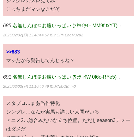
シングレのスレ見てみ
こっちまだマシな方だぞ
685
名無しんぼ＠お腹いっぱい (ｱﾀﾏｲﾀｲｰ MM9f-txYT)
：
2025/02/02(日) 13:48:44.67
ID:nOPf+EnoM0202
>>683
マシだから警告してんじゃね？
691
名無しんぼ＠お腹いっぱい (ﾜｯﾁｮｲW 0f6c-RYe5)
：
2025/02/03(月) 11:10:40.49
ID:MN/hOBnm0
スタプロ…まあ当作特化
シングレ…なんか実馬も詳しい人間がいる
アニメ2…総合みたいな立ち位置。ただしseason3テメー
はダメだ