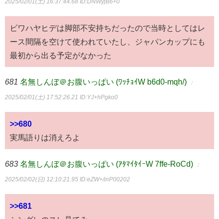
2025/02/01(土) 16:37:44.68
ID:DNWyjB6+0
ビワハヤヒデは脚部不安持ちだったので当時としてはレ
ース間隔を空けて使われていたし、ジャパンカップにも
最初から出る予定がなかった
681
名無しんぼ＠お腹いっぱい (ﾜｯﾁｮｲW b6d0-mqh/)
：
2025/02/01(土) 17:52:26.21
ID:YJ+hPgko0
>>680
実馬語りは消えろよ
683
名無しんぼ＠お腹いっぱい (ｱﾀﾏｲﾀｲｰW 7ffe-RoCd)
：
2025/02/02(日) 12:10:21.95
ID:eZW+/inP00202
>>681