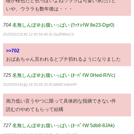
瞳が桜色だと色っぽいよねウララは可愛い系だけど
いや、ウララも数年後は・・・
704
名無しんぼ＠お腹いっぱい (ﾜｯﾁｮｲW 8e23-Dgr0)
：
2025/02/13(木) 12:45:54.48
ID:GaZRB6sC0
>>702
おばあちゃん言われるとブチ切れるようになりました
725
名無しんぼ＠お腹いっぱい (ｵｰﾊﾟｲW 0Hed-R/Vc)
：
2025/03/14(金) 18:35:48.35
ID:td6MCm8zHPi
画力低い言うやつに限って具体的な指摘できない件
読むのやめてもらって結構
727
名無しんぼ＠お腹いっぱい (ｵｰﾊﾟｲW 5db8-8JAk)
：