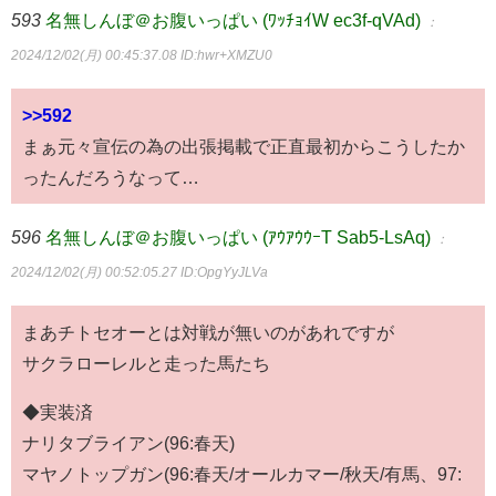
593
名無しんぼ＠お腹いっぱい (ﾜｯﾁｮｲW ec3f-qVAd)
：
2024/12/02(月) 00:45:37.08
ID:hwr+XMZU0
>>592
まぁ元々宣伝の為の出張掲載で正直最初からこうしたか
ったんだろうなって…
596
名無しんぼ＠お腹いっぱい (ｱｳｱｳｳｰT Sab5-LsAq)
：
2024/12/02(月) 00:52:05.27
ID:OpgYyJLVa
まあチトセオーとは対戦が無いのがあれですが
サクラローレルと走った馬たち
◆実装済
ナリタブライアン(96:春天)
マヤノトップガン(96:春天/オールカマー/秋天/有馬、97: