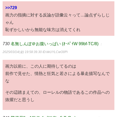
>>729
画力の指摘に対する反論が語彙云々って…論点ずらしじ
ゃん
恥ずかしいから無能な味方は消えてくれ
730
名無しんぼ＠お腹いっぱい (ｵｰﾊﾟｲW 99bf-TC/8)
：
2025/03/14(金) 19:58:39.30
ID:kkUYLCwO0Pi
画力以前に、この人に期待してるのは
前作で見せた、情熱と狂気と若さによる暴走描写なんで
な
その辺踏まえての、ローレルの物語であるこの作品への
抜擢だと思うし