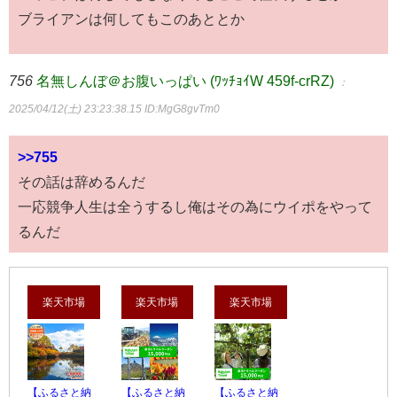
ブライアンは何してもこのあととか
756
名無しんぼ＠お腹いっぱい (ﾜｯﾁｮｲW 459f-crRZ)
：
2025/04/12(土) 23:23:38.15
ID:MgG8gvTm0
>>755
その話は辞めるんだ
一応競争人生は全うするし俺はその為にウイポをやって
るんだ
楽天市場
楽天市場
楽天市場
【ふるさと納
【ふるさと納
【ふるさと納