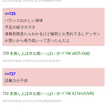
2025/03/14(金) 18:40:52.41
ID:wBwdcM7o0Pi
>>725
バランスおかしい身体
手足の線ガタガタ
連載初期見たらわかるけど輪郭とか荒れてるしデッサン
が悪いから画力低いって言ったんだよ
729
名無しんぼ＠お腹いっぱい (ｵｰﾊﾟｲW a625-Oqtl)
：
2025/03/14(金) 19:46:15.22
ID:yU5J5zZL0Pi
>>727
語彙力が子供
731
名無しんぼ＠お腹いっぱい (ｵｰﾊﾟｲW 417d-UUVR)
：
2025/03/14(金) 20:26:12.18
ID:dMQXBUXI0Pi