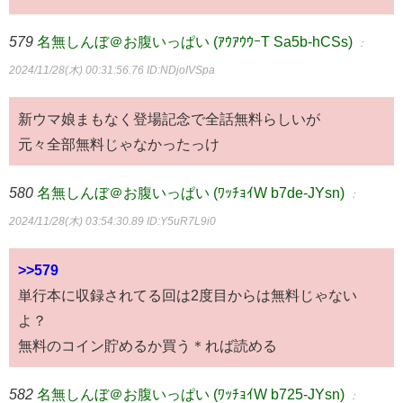
579
名無しんぼ＠お腹いっぱい (ｱｳｱｳｳｰT Sa5b-hCSs)
：
2024/11/28(木) 00:31:56.76
ID:NDjoIVSpa
新ウマ娘まもなく登場記念で全話無料らしいが
元々全部無料じゃなかったっけ
580
名無しんぼ＠お腹いっぱい (ﾜｯﾁｮｲW b7de-JYsn)
：
2024/11/28(木) 03:54:30.89
ID:Y5uR7L9i0
>>579
単行本に収録されてる回は2度目からは無料じゃない
よ？
無料のコイン貯めるか買う＊れば読める
582
名無しんぼ＠お腹いっぱい (ﾜｯﾁｮｲW b725-JYsn)
：