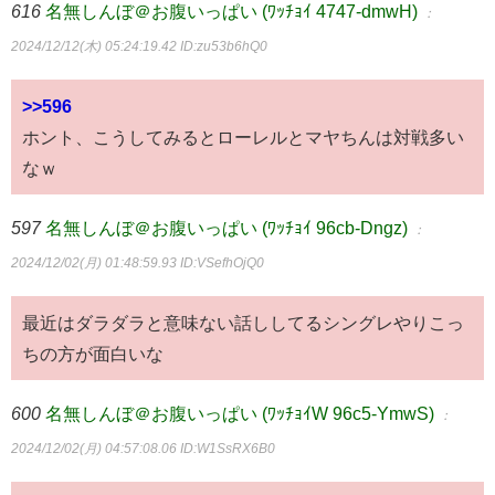
616
名無しんぼ＠お腹いっぱい (ﾜｯﾁｮｲ 4747-dmwH)
：
2024/12/12(木) 05:24:19.42
ID:zu53b6hQ0
>>596
ホント、こうしてみるとローレルとマヤちんは対戦多い
なｗ
597
名無しんぼ＠お腹いっぱい (ﾜｯﾁｮｲ 96cb-Dngz)
：
2024/12/02(月) 01:48:59.93
ID:VSefhOjQ0
最近はダラダラと意味ない話ししてるシングレやりこっ
ちの方が面白いな
600
名無しんぼ＠お腹いっぱい (ﾜｯﾁｮｲW 96c5-YmwS)
：
2024/12/02(月) 04:57:08.06
ID:W1SsRX6B0