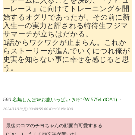
ーレース』に向けてトレーニングを開
始するオグリであったが、その前に新
入生一の実力と評される特待生フジマ
サマーチが立ちはだかる。
1話からワクワクが止まらん。これか
らストーリーが進んでいくにつれ俺が
史実を知らない事に幸せを感じると思
う。
560
名無しんぼ＠お腹いっぱい (ﾜｯﾁｮｲW 5754-dOA1)
：
2024/11/18(月) 09:48:55.60
ID:nO/U5bJD0
最後のコマのチヨちゃんの顔面白可愛すぎる
(･`д･´) うまく顔文字が無いが