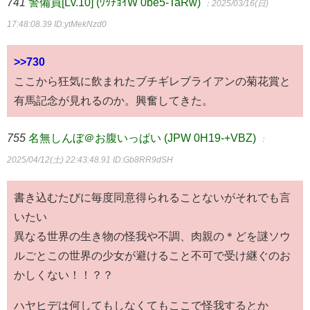
741
警備員[Lv.10] (ﾜｯﾁｮｲW 0be5-TaRw)
：2025/03/16(日)
17:48:08.39
ID:ytMekNzd0
>>730
ここから狂気に飲まれたブチギレブライアンの菊花賞と
有馬記念が見れるのか。興奮してきた。
755
名無しんぼ＠お腹いっぱい (JPW 0H19-+VBZ)
：
2025/04/12(土) 22:43:48.91
ID:Gb8RR9dSH
書き込むたびに毎度同意得られることないがそれでも言
いたい
異なる世界の生き物の怪我や不調、肉親の＊どを謎ソウ
ルごとこの世界の少女が避けること不可で受け継ぐのお
かしくない！！？？
ハヤヒデは何してもしなくてもここで怪我するとか