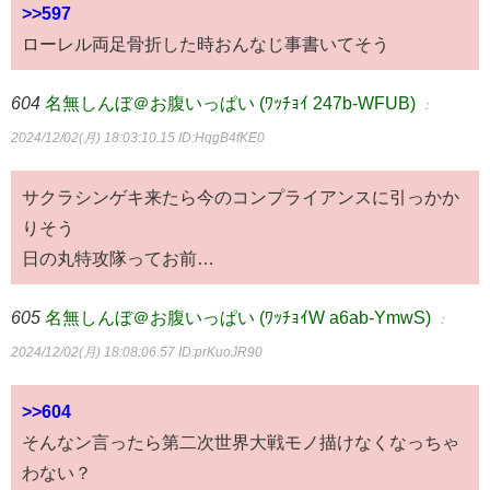
>>597
ローレル両足骨折した時おんなじ事書いてそう
604
名無しんぼ＠お腹いっぱい (ﾜｯﾁｮｲ 247b-WFUB)
：
2024/12/02(月) 18:03:10.15
ID:HqgB4fKE0
サクラシンゲキ来たら今のコンプライアンスに引っかか
りそう
日の丸特攻隊ってお前…
605
名無しんぼ＠お腹いっぱい (ﾜｯﾁｮｲW a6ab-YmwS)
：
2024/12/02(月) 18:08:06.57
ID:prKuoJR90
>>604
そんなン言ったら第二次世界大戦モノ描けなくなっちゃ
わない？