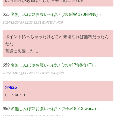
の可能性があるほどむしろモブ顔にされる
625
名無しんぼ＠お腹いっぱい (ﾜｯﾁｮｲW 170f-IPNv)
：
2024/12/20(金) 22:26:32.61
ID:43E/VhHO0
ポイント払っちゃったけどこれ来週なれば無料だったん
だな
普通に失敗した…
659
名無しんぼ＠お腹いっぱい (ﾜｯﾁｮｲ 7fe8-fz+T)
：
2025/01/04(土) 19:48:21.12
ID:vq5WHq2Z0
>>625
(´・ω・`)
680
名無しんぼ＠お腹いっぱい (ﾜｯﾁｮｲ 8b13-waca)
：