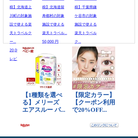
税】北海道上
税】北海道留
税】千葉県鎌
川町の対象施
寿都村の対象
ケ谷市の対象
設で使える楽
施設で使える
施設で使える
天トラベルク
楽天トラベル...
楽天トラベル
ー...
50,000 円
ク...
20,000 円
レビュー数：0
55,000 円
レビュー数：0
レビュー数：0