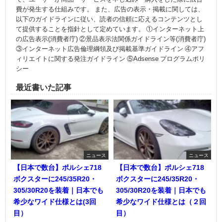
費が発生する仕組みです。 また、広告の表示・掲載に関しては、
以下のガイドラインに従い、読者の信頼に応えるコンテンツとし
て提供することを指針として定めています。 ①インターネット上
の広告表示(消費者庁) ②景品表示法関係ガイドライン等(消費者庁)
③インターネット広告倫理綱領及び掲載基準ガイドライン ④アフ
ィリエイトに関する発注ガイドライン ⑤Adsense プログラムポリ
シー
最近書いた記事
ニュース
ニュース
【日本で数台】ポルシェ718
【日本で数台】ポルシェ718
ボクスターに245/35R20・
ボクスターに245/35R20・
305/30R20を装着｜日本でも
305/30R20を装着｜日本でも
希少なワイド仕様とは(3回
希少なワイド仕様とは（２回
目）
目）