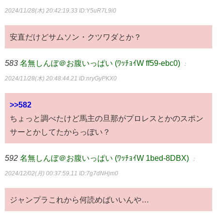
2024/11/28(木) 20:42:19.33
ID:Y5uR7L9i0
安直だけどサムソン・クツワダとか？
583
名無しんぼ＠お腹いっぱい (ﾜｯﾁｮｲW ff59-ebc0)
：
2024/11/28(木) 20:48:44.21
ID:nryGyPKX0
>>582
ちょっと調べたけど馬主の旦那がプロレスとかのスポン
サーとかしてたからっぽい？
592
名無しんぼ＠お腹いっぱい (ﾜｯﾁｮｲW 1bed-8DBX)
：
2024/12/02(月) 00:37:59.11
ID:7g7dNHjm0
ジャンプラこれから何読めばいいんや…