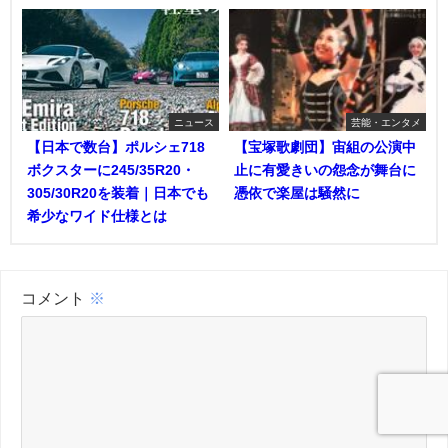
ニュース
芸能・エンタメ
【日本で数台】ポルシェ718
【宝塚歌劇団】宙組の公演中
ボクスターに245/35R20・
止に有愛きいの怨念が舞台に
305/30R20を装着｜日本でも
憑依で楽屋は騒然に
希少なワイド仕様とは
コメント
※