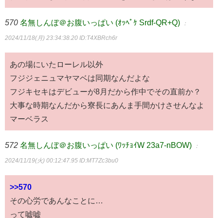
570
名無しんぼ＠お腹いっぱい (ｵｯﾍﾟｹ Srdf-QR+Q)
：
2024/11/18(月) 23:34:38.20
ID:T4XBRch6r
あの場にいたローレル以外
フジジェニュマヤマベは同期なんだよな
フジキセキはデビューが8月だから作中でその直前か？
大事な時期なんだから寮長にあんま手間かけさせんなよ
マーベラス
572
名無しんぼ＠お腹いっぱい (ﾜｯﾁｮｲW 23a7-nBOW)
：
2024/11/19(火) 00:12:47.95
ID:MT7Zc3bu0
>>570
その心労であんなことに…
って嘘嘘