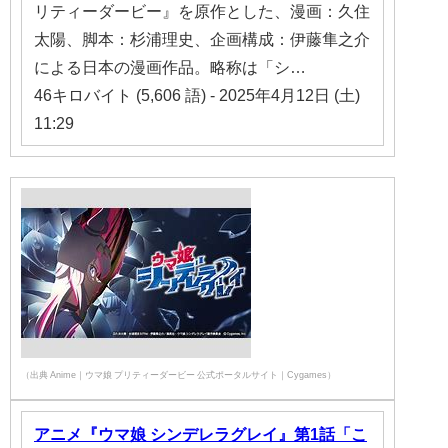
リティーダービー』を原作とした、漫画：久住
太陽、脚本：杉浦理史、企画構成：伊藤隼之介
による日本の漫画作品。略称は「シ…
46キロバイト (5,606 語) - 2025年4月12日 (土)
11:29
（出典 Anime｜ウマ娘 プリティーダービー 公式ポータルサイト｜Cygames）
アニメ『ウマ娘 シンデレラグレイ』第1話「こ