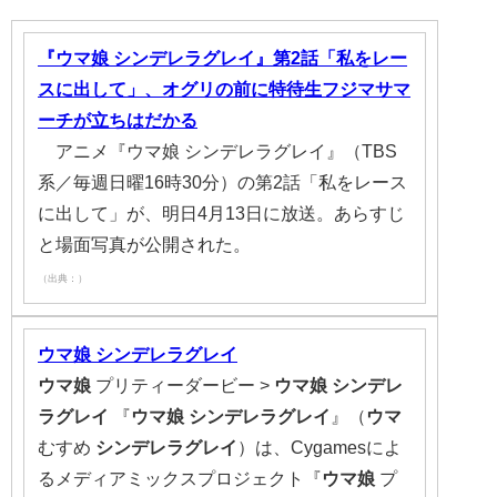
『ウマ娘 シンデレラグレイ』第2話「私をレー
スに出して」、オグリの前に特待生フジマサマ
ーチが立ちはだかる
アニメ『ウマ娘 シンデレラグレイ』（TBS
系／毎週日曜16時30分）の第2話「私をレース
に出して」が、明日4月13日に放送。あらすじ
と場面写真が公開された。
（出典：）
ウマ娘
シンデレラグレイ
ウマ娘
プリティーダービー >
ウマ娘
シンデレ
ラグレイ
『
ウマ娘
シンデレラグレイ
』（
ウマ
むすめ
シンデレラグレイ
）は、Cygamesによ
るメディアミックスプロジェクト『
ウマ娘
プ