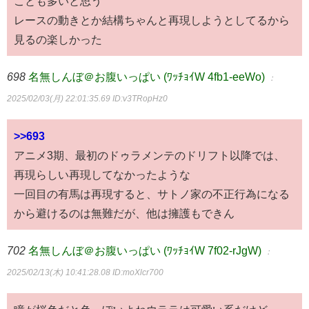
ことも多いと思う
レースの動きとか結構ちゃんと再現しようとしてるから
見るの楽しかった
698
名無しんぼ＠お腹いっぱい (ﾜｯﾁｮｲW 4fb1-eeWo)
：
2025/02/03(月) 22:01:35.69
ID:v3TRopHz0
>>693
アニメ3期、最初のドゥラメンテのドリフト以降では、
再現らしい再現してなかったような
一回目の有馬は再現すると、サトノ家の不正行為になる
から避けるのは無難だが、他は擁護もできん
702
名無しんぼ＠お腹いっぱい (ﾜｯﾁｮｲW 7f02-rJgW)
：
2025/02/13(木) 10:41:28.08
ID:moXlcr700