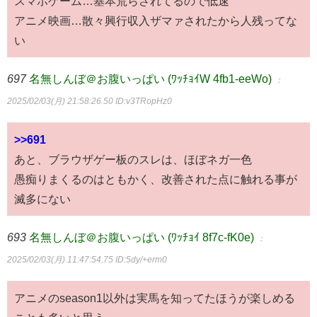
スマホゲーム…基本荒らされてるので低速
アニメ映画…散々興行収入ザマァされたから人残ってな
い
697
名無しんぼ＠お腹いっぱい (ﾜｯﾁｮｲW 4fb1-eeWo)
：
2025/02/03(月) 21:58:26.50
ID:v3TRopHz0
>>691
あと、ブラウザゲー板のスレは、ほぼネガ一色
愚痴りまくるのはともかく、改善された点に触れる事が
滅多にない
693
名無しんぼ＠お腹いっぱい (ﾜｯﾁｮｲ 8f7c-fK0e)
：
2025/02/03(月) 11:47:54.75
ID:5dy/+erm0
アニメのseason1以外は実馬を知ってたほうが楽しめる