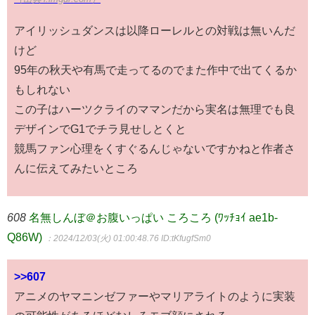
アイリッシュダンスは以降ローレルとの対戦は無いんだ
けど
95年の秋天や有馬で走ってるのでまた作中で出てくるか
もしれない
この子はハーツクライのママンだから実名は無理でも良
デザインでG1でチラ見せしとくと
競馬ファン心理をくすぐるんじゃないですかねと作者さ
んに伝えてみたいところ
608
名無しんぼ＠お腹いっぱい ころころ (ﾜｯﾁｮｲ ae1b-
Q86W)
：2024/12/03(火) 01:00:48.76
ID:tKfugfSm0
>>607
アニメのヤマニンゼファーやマリアライトのように実装