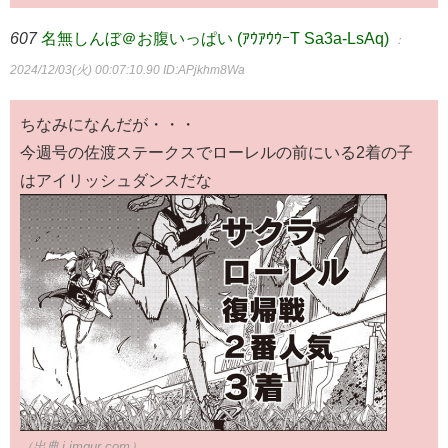
607
名無しんぼ＠お腹いっぱい (ｱｳｱｳｳｰT Sa3a-LsAq)
：
2024/12/03(火) 00:07:10.90
ID:APjkhm8Wa
ちなみになんだが・・・
今週号の佐渡ステークスでローレルの前にいる2着の子
はアイリッシュダンスだな
（出典 i.imgur.com）