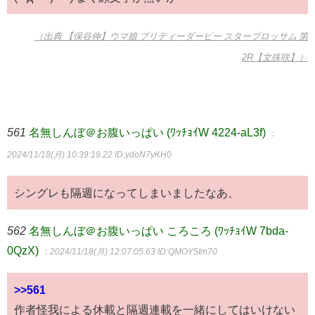
（出典 【保谷伸】ウマ娘 プリティーダービー スターブロッサム 第
2R【文殊咲】）
561
名無しんぼ＠お腹いっぱい (ﾜｯﾁｮｲW 4224-aL3f)
：
2024/11/18(月) 10:39:19.22
ID:ydoN7yKH0
シングレも隔週になってしまいましたなあ、
562
名無しんぼ＠お腹いっぱい ころころ (ﾜｯﾁｮｲW 7bda-
0QzX)
：2024/11/18(月) 12:07:05.63
ID:QMOY5Im70
>>561
作者怪我による休載と隔週連載を一緒にしてはいけない