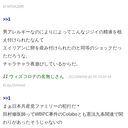
ID:M55KZpff0
>>1
男アレルギーなのによりによってこんなジジイの精液を植
え付けられたなんて
エイリアンに卵を産み付けられたのと同等のショックだっ
ただろうな。
チャラチャラ夜遊びしているからだ。
11
ウィズコロナの名無しさん
：2023/08/04(金) 05:33:05.49
ID:KpJ/VHHv0
>>1
まぁ日本共産党ファミリーの犯行だ＊
田村修医師ってWBPC事件のColaboとも憲法九条関連で関
わりがあったそうじゃないの