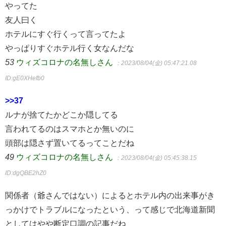
やってた
友人曰く
ホテルにすぐ行くって言ってたよ
やっぱりすぐホテル行く女なんだな
53
ウィズコロナの名無しさん
：2023/08/04(金) 05:47:21.08
ID:gE0XHefb0
>>37
ルナが捨てたかどこか隠してる
言われてるのはスマホとか無いのに
頭部は隠さず置いてるってことだね
49
ウィズコロナの名無しさん
：2023/08/04(金) 05:45:38.15
ID:dgQBE2hZ0
関係者（爺さんではない）によるとホテル内の出来事がき
っかけでトラブルになったという、って感じで北海道新聞
としてはやや断定口調の記事だね