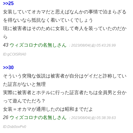
>>25
女装していてオカマだと思えばなんかの事情で泊まらざる
を得ないなら抵抗なく着いていくでしょう
現に被害者はそのために女装して奇人を装っていたのだか
ら
43
ウィズコロナの名無しさん
：2023/08/04(金) 05:43:26.99
ID:gCOlSRlA0
>>30
そういう突飛な仮説は被害者が自分はゲイだと詐称してい
た証言がないと無理
実際に被害者とホテルに行った証言者たちは全員男と分か
って遊んでただろ？
女装＝オカマが通用したのは昭和までだよ
26
ウィズコロナの名無しさん
：2023/08/04(金) 05:38:39.63
ID:Dsb0ovPv0