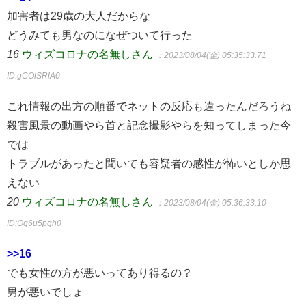
加害者は29歳の大人だからな
どうみても男なのになぜついて行った
16
ウィズコロナの名無しさん
：2023/08/04(金) 05:35:33.71
ID:gCOlSRlA0
これ情報の出方の順番でネットの反応も違ったんだろうね
殺害風景の動画やら首と記念撮影やらを知ってしまった今
では
トラブルがあったと聞いても容疑者の感性が怖いとしか思
えない
20
ウィズコロナの名無しさん
：2023/08/04(金) 05:36:33.10
ID:Og6u5pgh0
>>16
でも女性の方が悪いってあり得るの？
男が悪いでしょ