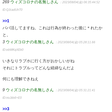
269
ウィズコロナの名無しさん
：2023/08/04(金) 06:35:44.52
ID:QJcadUhT0
>>1
パパ活してますね。これは行為が終わった後に＊れたか
と。
3
ウィズコロナの名無しさん
：2023/08/04(金) 05:28:11.66
ID:ebWKqXEk0
いきなりラブホに行く方がおかしいがね
それにトラブルってどんな経緯なんだよ
何にも理解できねえ
9
ウィズコロナの名無しさん
：2023/08/04(金) 05:31:21.41
ID:noJds6+E0
>>3