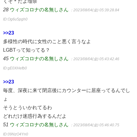
くそ＊だよ瑠奈
28
ウィズコロナの名無しさん
：2023/08/04(金) 05:39:28.84
ID:Og6u5pgh0
>>23
多様性の時代に女性のこと悪く言うなよ
LGBTって知ってる？
45
ウィズコロナの名無しさん
：2023/08/04(金) 05:43:42.46
ID:gE0XHefb0
>>23
毎度、深夜に来て閉店後にカウンターに居座ってるんでし
ょ
そうとういかれてるわ
どれだけ迷惑行為するんだよ
51
ウィズコロナの名無しさん
：2023/08/04(金) 05:46:40.75
ID:09NzO4Yn0