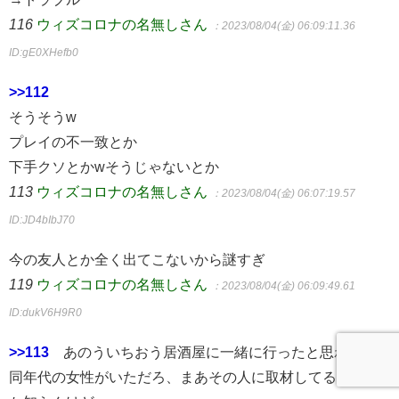
116
ウィズコロナの名無しさん
：2023/08/04(金) 06:09:11.36
ID:gE0XHefb0
>>112
そうそうw
プレイの不一致とか
下手クソとかwそうじゃないとか
113
ウィズコロナの名無しさん
：2023/08/04(金) 06:07:19.57
ID:JD4bIbJ70
今の友人とか全く出てこないから謎すぎ
119
ウィズコロナの名無しさん
：2023/08/04(金) 06:09:49.61
ID:dukV6H9R0
>>113
あのういちおう居酒屋に一緒に行ったと思われる
同年代の女性がいただろ、まあその人に取材してるかどう