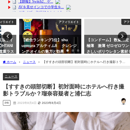
アフィリエイト
アフィリエイト
【総合ランキング1位】shu
【コンドーム】 数量限定 サガミ
uemura アルティム8∞ クレンジ
極薄 激薄 ゼロゼロワン 体にや
ング オイルの魅力と効果
さしいポリウレタン素材 0.01ミリ
のうすさで避妊 楽しい家族計
2024年2月12日
ホーム
ニュース
【すすきの頭部切断】初対面時にホテルへ行き撮影トラブ
画 女性もエチケット
ルか？瑠奈容疑者と浦仁志
2024年3月13日
ニュース
【すすきの頭部切断】初対面時にホテルへ行き撮
影トラブルか？瑠奈容疑者と浦仁志
PR
2023年8月4日
2023年8月4日