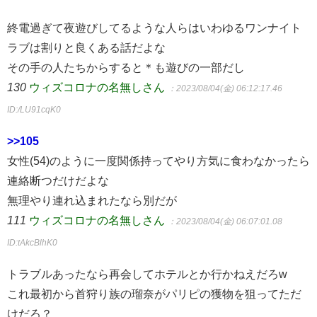
終電過ぎて夜遊びしてるような人らはいわゆるワンナイト
ラブは割りと良くある話だよな
その手の人たちからすると＊も遊びの一部だし
130
ウィズコロナの名無しさん
：2023/08/04(金) 06:12:17.46
ID:/LU91cqK0
>>105
女性(54)のように一度関係持ってやり方気に食わなかったら
連絡断つだけだよな
無理やり連れ込まれたなら別だが
111
ウィズコロナの名無しさん
：2023/08/04(金) 06:07:01.08
ID:tAkcBlhK0
トラブルあったなら再会してホテルとか行かねえだろw
これ最初から首狩り族の瑠奈がパリピの獲物を狙ってただ
けだろ？