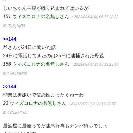
じいちゃん主観が織り込まれてはいるが
151
ウィズコロナの名無しさん
：2023/08/04(金) 06:17:20.39
ID:IZg3gHjG0
>>144
爺さんが24日に聞いた話
24日に電話してきたのは25日に逮捕された母親
158
ウィズコロナの名無しさん
：2023/08/04(金) 06:19:23.48
ID:hwKLXedx0
>>144
瑠奈は男嫌いで信憑性まったくねーわ
23
ウィズコロナの名無しさん
：2023/08/04(金) 05:37:52.32
ID:09NzO4Yn0
居酒屋に居座ってた迷惑行為もナンパ待ちでしょ