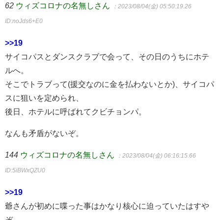
62
ウィズコロナの名無しさん
：2023/08/04(金) 05:50:19.26
ID:noJds6+E0
>>19
サイコパスとダンスクラブで会って、その日のうちにホテ
ルへ。
そこでトラブって(援交なのに金を払わないとか)、サイコパ
スに狙いを定められ、
後日、ホテルに呼ばれてクビチョンパ。
なんも矛盾がないぞ。
144
ウィズコロナの名無しさん
：2023/08/04(金) 06:16:15.66
ID:5iBWxQZU0
>>19
爺さんが初めに喋った事はかなり核心に迫っていたはすや
ぞ