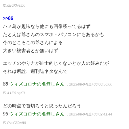
ID:gE0XHefb0
>>86
ハメ鳥が趣味なら他にも画像残ってるはず
たとえば爺さんのスマホ・パソコンにもあるかも
今のところこの爺さんによる
大きい被害者とか無いはず
エッチのやり方が紳士的じゃないとか人の好みだが
それは所詮、週刊誌ネタなんで
88
ウィズコロナの名無しさん
：2023/08/04(金) 06:00:56.60
ID:/LU91cqK0
どの時点で首切ろうと思ったんだろう
95
ウィズコロナの名無しさん
：2023/08/04(金) 06:02:41.44
ID:RzsGiCw80