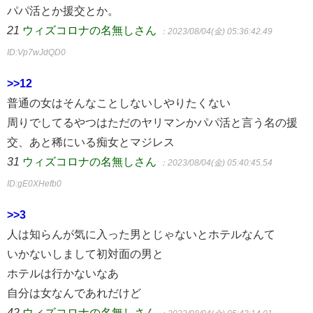
パパ活とか援交とか。
21
ウィズコロナの名無しさん
：2023/08/04(金) 05:36:42.49
ID:Vp7wJdQD0
>>12
普通の女はそんなことしないしやりたくない
周りでしてるやつはただのヤリマンかパパ活と言う名の援
交、あと稀にいる痴女とマジレス
31
ウィズコロナの名無しさん
：2023/08/04(金) 05:40:45.54
ID:gE0XHefb0
>>3
人は知らんが気に入った男とじゃないとホテルなんて
いかないしまして初対面の男と
ホテルは行かないなあ
自分は女なんであれだけど
42
ウィズコロナの名無しさん