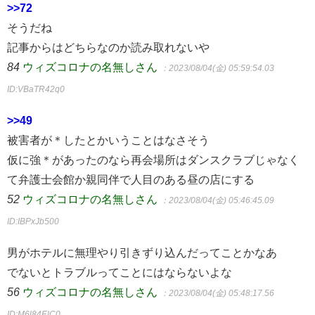
>>72
そうだね
記事からはどちらなのか読み取れないや
84
ウィズコロナの名無しさん
：2023/08/04(金) 05:59:54.03
ID:VBaTR42q0
>>49
被害者が＊したとかいうことはなさそう
仮に強＊があったのなら再会場所はダンスクラブじゃなく
て弁護士会館か親同伴で人目のある昼の店にする
52
ウィズコロナの名無しさん
：2023/08/04(金) 05:46:45.09
ID:IBPxJb500
男がホテルに無理やり引きずり込んだってことかなあ
でないとトラブルってことにはならないよな
56
ウィズコロナの名無しさん
：2023/08/04(金) 05:48:17.56
ID:M6l84ElC0