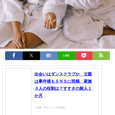
LINE
出会いはダンスクラブか 父親
は事件後もＳＮＳに投稿 家族
３人の役割は？すすきの殺人１
か月
（出典：STVニュース北海道）