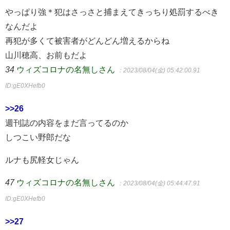
やっぱり強＊犯はさっさと捕まえてきっちり処罰するべき
なんだよ
再犯が多くて被害者がどんどん増えるからね
山川穂高、お前もだよ
34
ウィズコロナの名無しさん
：2023/08/04(金) 05:42:00.91
ID:gE0XHefb0
>>26
週刊誌の内容をまだ言ってるのか
しつこい野郎だな
ルナも尻軽女じゃん
47
ウィズコロナの名無しさん
：2023/08/04(金) 05:44:47.91
ID:gE0XHefb0
>>27