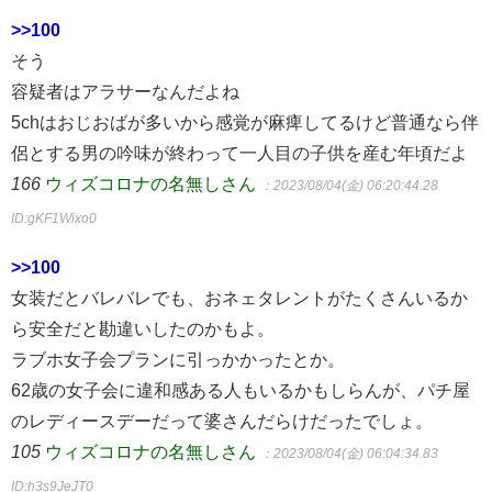
>>100
そう
容疑者はアラサーなんだよね
5chはおじおばが多いから感覚が麻痺してるけど普通なら伴
侶とする男の吟味が終わって一人目の子供を産む年頃だよ
166
ウィズコロナの名無しさん
：2023/08/04(金) 06:20:44.28
ID:gKF1Wixo0
>>100
女装だとバレバレでも、おネェタレントがたくさんいるか
ら安全だと勘違いしたのかもよ。
ラブホ女子会プランに引っかかったとか。
62歳の女子会に違和感ある人もいるかもしらんが、パチ屋
のレディースデーだって婆さんだらけだったでしょ。
105
ウィズコロナの名無しさん
：2023/08/04(金) 06:04:34.83
ID:h3s9JeJT0