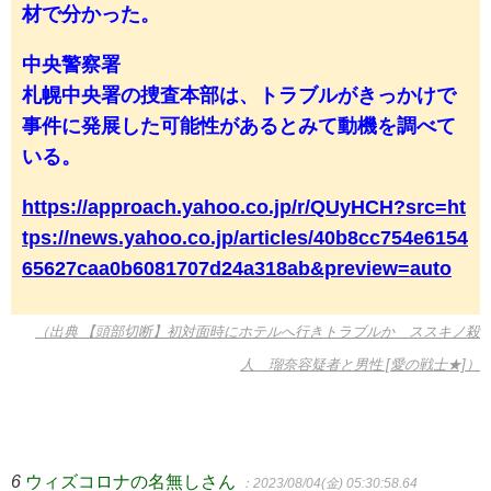
材で分かった。
中央警察署
札幌中央署の捜査本部は、トラブルがきっかけで
事件に発展した可能性があるとみて動機を調べて
いる。
https://approach.yahoo.co.jp/r/QUyHCH?src=ht
tps://news.yahoo.co.jp/articles/40b8cc754e6154
65627caa0b6081707d24a318ab&preview=auto
（出典 【頭部切断】初対面時にホテルへ行きトラブルか ススキノ殺
人 瑠奈容疑者と男性 [愛の戦士★]）
6
ウィズコロナの名無しさん
：2023/08/04(金) 05:30:58.64