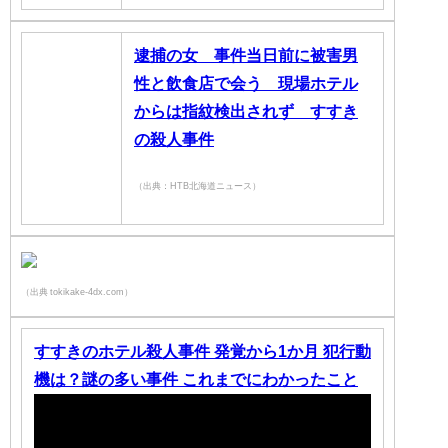
逮捕の女 事件当日前に被害男
性と飲食店で会う 現場ホテル
からは指紋検出されず すすき
の殺人事件
（出典：HTB北海道ニュース）
（出典 tokikake-4dx.com）
すすきのホテル殺人事件 発覚から1か月 犯行動
機は？謎の多い事件 これまでにわかったこと