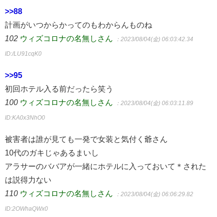
>>88
計画がいつからかってのもわからんものね
102
ウィズコロナの名無しさん
：2023/08/04(金) 06:03:42.34
ID:/LU91cqK0
>>95
初回ホテル入る前だったら笑う
100
ウィズコロナの名無しさん
：2023/08/04(金) 06:03:11.89
ID:KA0x3NhO0
被害者は誰が見ても一発で女装と気付く爺さん
10代のガキじゃあるまいし
アラサーのババアが一緒にホテルに入っておいて＊された
は説得力ない
110
ウィズコロナの名無しさん
：2023/08/04(金) 06:06:29.82
ID:2OWhaQWx0