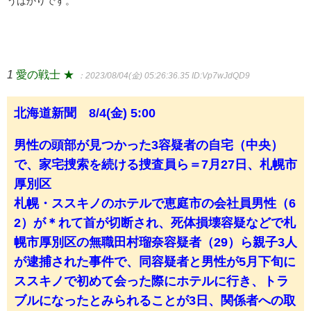
うばかりです。
1
愛の戦士 ★
：2023/08/04(金) 05:26:36.35
ID:Vp7wJdQD9
北海道新聞 8/4(金) 5:00
男性の頭部が見つかった3容疑者の自宅（中央）
で、家宅捜索を続ける捜査員ら＝7月27日、札幌市
厚別区
札幌・ススキノのホテルで恵庭市の会社員男性（6
2）が＊れて首が切断され、死体損壊容疑などで札
幌市厚別区の無職田村瑠奈容疑者（29）ら親子3人
が逮捕された事件で、同容疑者と男性が5月下旬に
ススキノで初めて会った際にホテルに行き、トラ
ブルになったとみられることが3日、関係者への取