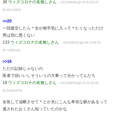
36
ウィズコロナの名無しさん
：2023/08/04(金) 05:42:04.35
ID:A6cUSIFj0
>>20
一回援交したら＊女が相手気に入って＊たくなっただけ
男は別に悪くない
133
ウィズコロナの名無しさん
：2023/08/04(金) 06:13:08.33
ID:+5ZllExo0
>>16
ただの記録じゃないの
医者で頭いいしそういうの大事って分かってんだろ
18
ウィズコロナの名無しさん
：2023/08/04(金) 05:35:58.28
ID:Dsb0ovPv0
女装して油断させて＊とか夫にこんな卑劣な癖があるって
遺されたおくさん知っていたのかな