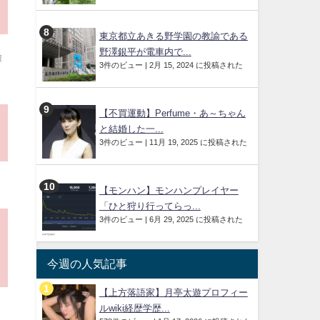
東京都立あきる野学園の教諭である
野澤銀平が電車内で...
1
3件のビュー
|
2月 15, 2024 に投稿された
【不買運動】Perfume・あ～ちゃん
と結婚した一...
3件のビュー
|
11月 19, 2025 に投稿された
0
【モンハン】モンハンプレイヤー
「ひと狩り行ってらっ...
3件のビュー
|
6月 29, 2025 に投稿された
今週の人気記事
【上方落語家】月亭太遊プロフィー
ルwiki経歴学歴...