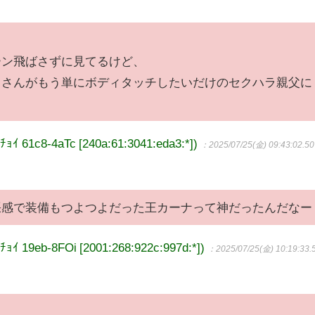
ーン飛ばさずに見てるけど、
っさんがもう単にボディタッチしたいだけのセクハラ親父に
1c8-4aTc [240a:61:3041:eda3:*])
：2025/07/25(金) 09:43:02.50
張感で装備もつよつよだった王カーナって神だったんだなー
9eb-8FOi [2001:268:922c:997d:*])
：2025/07/25(金) 10:19:33.