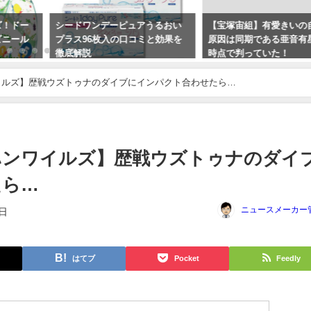
！ドー
シードワンデーピュアうるおい
【宝塚宙組】有愛きいの
ニール
プラス96枚入の口コミと効果を
原因は同期である亜音有
徹底解説
時点で判っていた！
2024年3月25日
2023年10月15日
ンワイルズ】歴戦ウズトゥナのダイブにインパクト合わせたら…
モンハンワイルズ】歴戦ウズトゥナのダイ
たら…
ニュースメーカー
7日
はてブ
Pocket
Feedly