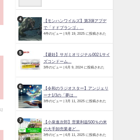
【モンハンワイルズ】第3弾アプデ
で「ドドブランゴ」...
4件のビュー
|
9月 19, 2025 に投稿された
【避妊】サガミオリジナル002 Lサイ
ズコンドーム...
3件のビュー
|
6月 9, 2024 に投稿された
【令和のラジオスター】アンジェリ
ーナ1/3の「夢は...
3件のビュー
|
3月 11, 2025 に投稿された
61
【小泉進次郎】営業利益500％の米
の大手卸売業者ど...
3件のビュー
|
6月 11, 2025 に投稿された