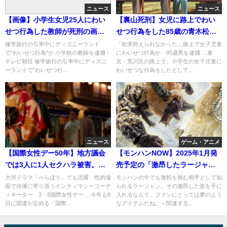
ニュース
ニュース
【画像】小学生女児25人にわい
【裏山死刑】女児に路上でわい
せつ行為した教師が死刑の画像
せつ行為をした85歳の青木松太
流出
郎とはどんな人間？
修学旅行の引率中にディズニーランド
「欲求抑えられなかった」路上で女子児童
で“わいせつ行為”か 小学校の教師を逮捕 -
にわいせつ行為か 85歳男を逮捕 …東
テレビ朝日 修学旅行の引率中にディズニ
京・荒川区の路上で、小学生の女子児童に
ーランドで“わいせつ行...
わいせつな行為をしたとして...
ニュース
ゲーム・アニメ
【国際女性デー50年】地方議会
【モンハンNOW】2025年1月発
では3人に1人セクハラ被害。大
売予定の「激昂したラージャ
河ドラマ「べらぼう」の性的場
ン」フィギュアが可動式で凄い
大河ドラマ「べらぼう」でも活躍 性的場
モンハンの中でも激戦を挑む相手として知
面で俳優に寄り添うインティマシーコーデ
られるラージャン。その激昂した姿を手に
面
ｗ
ィネーター 3・8国際女性デー …今年も8
入れるなんて、ファンにとっては夢のよう
日に国連が定める「国際...
なアイテムだね。＜関連する...