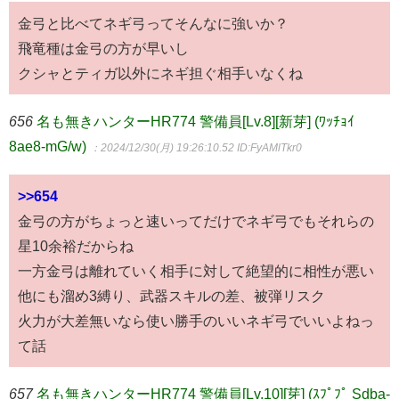
金弓と比べてネギ弓ってそんなに強いか？
飛竜種は金弓の方が早いし
クシャとティガ以外にネギ担ぐ相手いなくね
656
名も無きハンターHR774 警備員[Lv.8][新芽] (ﾜｯﾁｮｲ
8ae8-mG/w)
：2024/12/30(月) 19:26:10.52
ID:FyAMlTkr0
>>654
金弓の方がちょっと速いってだけでネギ弓でもそれらの
星10余裕だからね
一方金弓は離れていく相手に対して絶望的に相性が悪い
他にも溜め3縛り、武器スキルの差、被弾リスク
火力が大差無いなら使い勝手のいいネギ弓でいいよねっ
て話
657
名も無きハンターHR774 警備員[Lv.10][芽] (ｽﾌﾟﾌﾟ Sdba-