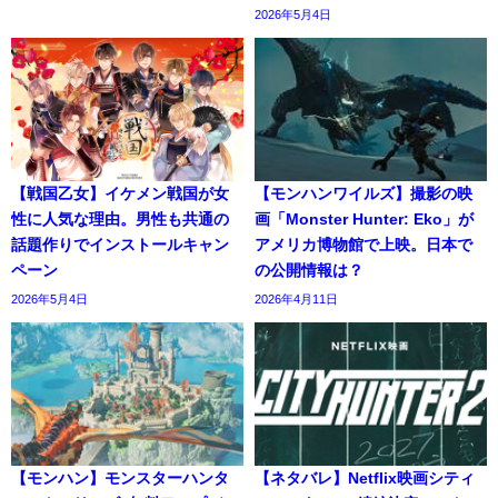
2026年5月4日
【戦国乙女】イケメン戦国が女
【モンハンワイルズ】撮影の映
性に人気な理由。男性も共通の
画「Monster Hunter: Eko」が
話題作りでインストールキャン
アメリカ博物館で上映。日本で
ペーン
の公開情報は？
2026年5月4日
2026年4月11日
【モンハン】モンスターハンタ
【ネタバレ】Netflix映画シティ