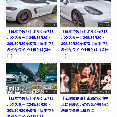
ニュース
ニュース
【日本で数台】ポルシェ718
【日本で数台】ポルシェ718
ボクスターに245/35R20・
ボクスターに245/35R20・
305/30R20を装着｜日本でも
305/30R20を装着｜日本でも
希少なワイド仕様とは(3回
希少なワイド仕様とは（２回
目）
目）
ニュース
芸能・エンタメ
【日本で数台】ポルシェ718
【宝塚歌劇団】宙組の公演中
ボクスターに245/35R20・
止に有愛きいの怨念が舞台に
305/30R20を装着｜日本でも
憑依で楽屋は騒然に
希少なワイド仕様とは