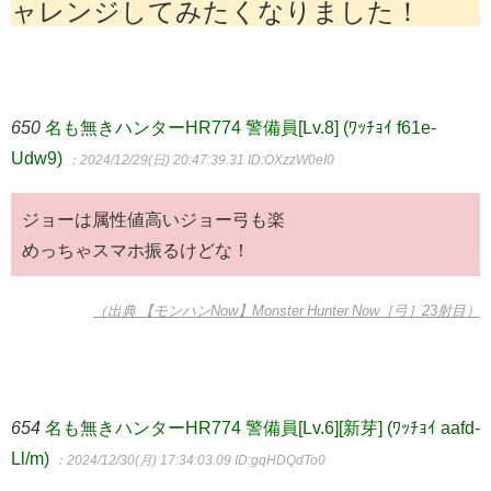
ャレンジしてみたくなりました！
650
名も無きハンターHR774 警備員[Lv.8] (ﾜｯﾁｮｲ f61e-
Udw9)
：2024/12/29(日) 20:47:39.31
ID:OXzzW0eI0
ジョーは属性値高いジョー弓も楽
めっちゃスマホ振るけどな！
（出典 【モンハンNow】Monster Hunter Now［弓］23射目）
654
名も無きハンターHR774 警備員[Lv.6][新芽] (ﾜｯﾁｮｲ aafd-
Ll/m)
：2024/12/30(月) 17:34:03.09
ID:gqHDQdTo0