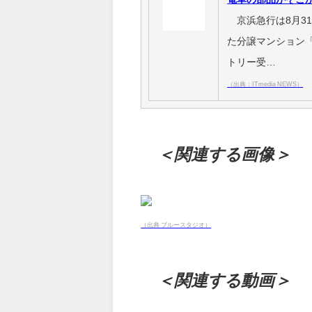
京浜急行は8月3
た分譲マンション
トリー受…
（出典：ITmedia NEWS）
＜関連する画像＞
（出典 ブルースタジオ）
＜関連する動画＞