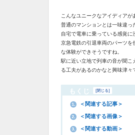
こんなユニークなアイディアが
普通のマンションとは一味違っ
自宅で電車に乗っている感覚に
京急電鉄の引退車両のパーツを
な体験ができそうですね。
駅に近い立地で列車の音が聞こ
る工夫があるのかなと興味津々
もくじ
[
閉じる
]
＜関連する記事＞
1.
＜関連する画像＞
2.
＜関連する動画＞
3.