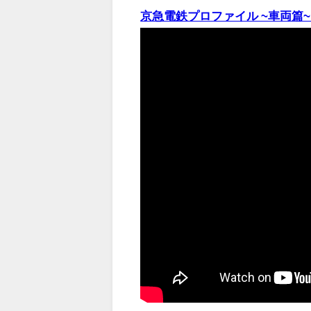
京急電鉄プロファイル ~車両篇~ サ