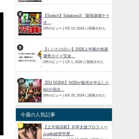
【Switch】Splatoon3 環境崩壊テイ
オ...
2件のビュー
|
4月 13, 2024 に投稿された
【しいたけ占い】2026上半期の魚座
運勢ガイド完全...
2件のビュー
|
1月 1, 2026 に投稿された
【DJ SODA】SODが販売を中止した
AVが流出...
2件のビュー
|
8月 25, 2024 に投稿された
今週の人気記事
【上方落語家】月亭太遊プロフィー
ルwiki経歴学歴...