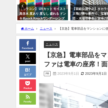
【カラコン】 UVカット モイスト
【宙組公演中止】タカラジェン
ラ
高含水 度あり 度なし 盛れる ドン
ヌ飛び降り事件で、宝塚歌劇
・
キ Knock Knockワンデーレンズ
団・木場理事長が哀悼の意。事
の魅力とは？
件の場所は阪急今津線「宝塚南
口」歩5分
ホーム
ニュース
【京急】電車部品をマンションに
2024年3月26日
2023年10月2日
ニュース
Facebook
【京急】電車部品をマ
post
ファは電車の座席！面
2023年9月1日
2023年9月1日
PR
はてブ
Pocket
Feedly