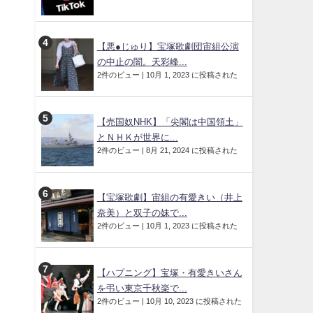
【悪●じゅり】宝塚歌劇団宙組公演
の中止の闇。天彩峰...
2件のビュー
|
10月 1, 2023 に投稿された
【売国奴NHK】「尖閣は中国領土」
とＮＨＫが世界に...
2件のビュー
|
8月 21, 2024 に投稿された
【宝塚歌劇】宙組の有愛きい（井上
奈美）と双子の妹で...
2件のビュー
|
10月 1, 2023 に投稿された
【ハプニング】宝塚・有愛きいさん
を弔い東京千秋楽で...
2件のビュー
|
10月 10, 2023 に投稿された