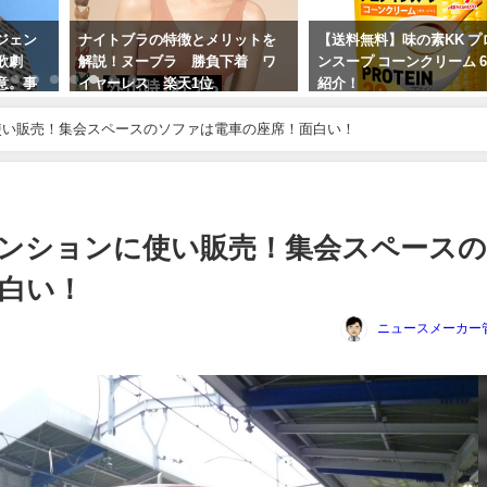
ナイトブラの特徴とメリットを
【送料無料】味の素KK プロテイ
解説！ヌーブラ 勝負下着 ワ
ンスープ コーンクリーム 600gの
イヤーレス 楽天1位
紹介！
2024年4月11日
2024年2月6日
使い販売！集会スペースのソファは電車の座席！面白い！
ンションに使い販売！集会スペース
白い！
ニュースメーカー