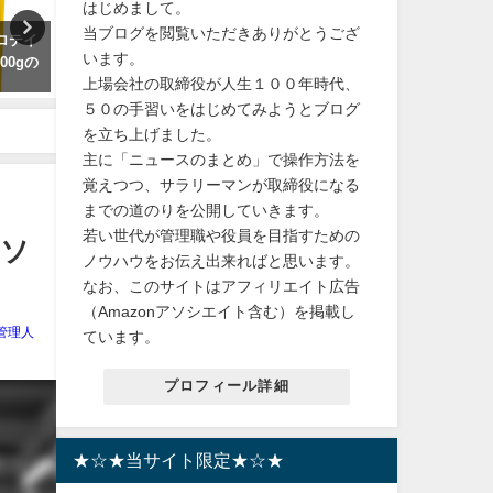
はじめまして。
当ブログを閲覧いただきありがとうござ
コカ・コーラ選べるよりどり麦
【ハプニング】宝塚・有愛きい
います。
茶やかんの麦茶アクエリアス紅
さんを弔い東京千秋楽では長い
上場会社の取締役が人生１００年時代、
茶花伝500mlペットボトル24本入
沈黙、福岡ミーマイでは遺言執
り×2ケース【送料無料】商品紹
行人が登場
５０の手習いをはじめてみようとブログ
介
を立ち上げました。
2023年10月10日
主に「ニュースのまとめ」で操作方法を
2024年3月21日
覚えつつ、サラリーマンが取締役になる
までの道のりを公開していきます。
若い世代が管理職や役員を目指すための
のソ
ノウハウをお伝え出来ればと思います。
なお、このサイトはアフィリエイト広告
（Amazonアソシエイト含む）を掲載し
管理人
ています。
プロフィール詳細
★☆★当サイト限定★☆★