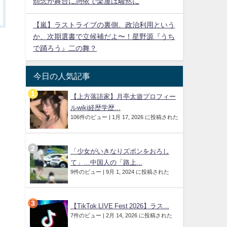
怨念が舞台に憑依で楽屋は騒然に
【嵐】ラストライブの裏側。政治利用という
か、次期選書で立候補だよ〜！星野源『うち
で踊ろう』二の舞？
今日の人気記事
【上方落語家】月亭太遊プロフィー
ルwiki経歴学歴...
106件のビュー
|
1月 17, 2026 に投稿された
「少女がいきなりズボンをおろし
て」…中国人の「路上...
9件のビュー
|
9月 1, 2024 に投稿された
【TikTok LIVE Fest 2026】ラス...
7件のビュー
|
2月 14, 2026 に投稿された