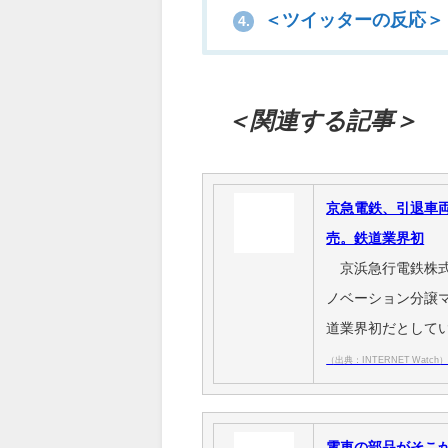
＜ツイッターの反応＞
4.
＜関連する記事＞
京急電鉄、引退車
売。鉄道業界初
京浜急行電鉄株式
ノベーション分譲マ
道業界初だとして
（出典：INTERNET Watch
電車の部品がそこ