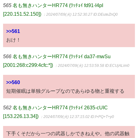
565
名も無きハンターHR774 (ﾜｯﾁｮｲ fd91-I4pI
[220.151.52.150])
：2024/07/09(火) 12:52:30.27
ID:DEuteZnQ0
>>561
おけ！
566
名も無きハンターHR774 (ﾜｯﾁｮｲ da37-mwSu
[2001:268:c299:4cfc:*])
：2024/07/09(火) 12:53:59.58
ID:ECUjALim0
>>560
短期催眠は単独グループなのであらゆる物と重複する
562
名も無きハンターHR774 (ﾜｯﾁｮｲ 2635-cUIC
[153.226.13.34])
：2024/07/09(火) 12:37:15.02
ID:f+PQ+T+y0
下手くそだから一つの武器しかできねえや。他の武器触