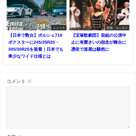
ニュース
芸能・エンタメ
【日本で数台】ポルシェ718
【宝塚歌劇団】宙組の公演中
ボクスターに245/35R20・
止に有愛きいの怨念が舞台に
305/30R20を装着｜日本でも
憑依で楽屋は騒然に
希少なワイド仕様とは
コメント
※