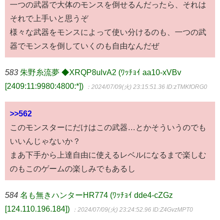
一つの武器で大体のモンスを倒せるんだったら、それは
それで上手いと思うぞ
様々な武器をモンスによって使い分けるのも、一つの武
器でモンスを倒していくのも自由なんだぜ
583
朱野糸流夢 ◆XRQP8ulvA2 (ﾜｯﾁｮｲ aa10-xVBv
[2409:11:9980:4800:*])
：2024/07/09(火) 23:15:51.36
ID:zTMKfORG0
>>562
このモンスターにだけはこの武器…とかそういうのでも
いいんじゃないか？
まあ下手から上達自由に使えるレベルになるまで楽しむ
のもこのゲームの楽しみでもあるし
584
名も無きハンターHR774 (ﾜｯﾁｮｲ dde4-cZGz
[124.110.196.184])
：2024/07/09(火) 23:24:52.96
ID:Z4GvzMPT0