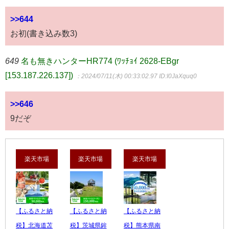
>>644
お初(書き込み数3)
649
名も無きハンターHR774 (ﾜｯﾁｮｲ 2628-EBgr
[153.187.226.137])
：2024/07/11(木) 00:33:02.97
ID:I0JaXquq0
>>646
9だぞ
楽天市場
楽天市場
楽天市場
【ふるさと納
【ふるさと納
【ふるさと納
税】北海道苫
税】茨城県鉾
税】熊本県南