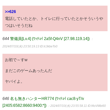
>>626
電話していたとか、トイレに行っていたとかそういうや
つはいそうだね
644
警備員[Lv.4] (ﾜｯﾁｮｲ 2a5f-Q4nV [27.98.119.14])
：
2024/07/10(水) 23:50:19.13
ID:lc3kbeTo0
お初で～すw
まだこのゲームあったんだ
ヤバイよ。
646
名も無きハンターHR774 (ﾜｯﾁｮｲ cac8-yT/v
[2405:6582:8660:9400:*])
：2024/07/10(水) 23:55:58.11
ID:f4oVMbi60