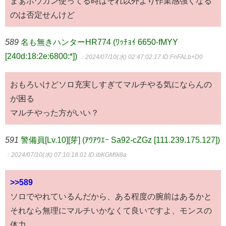
まぁボウガン使ってる時はそれ以外より作業感強くなる
のは否定せんけど
589
名も無きハンターHR774 (ﾜｯﾁｮｲ 6650-fMYY
[240d:18:2e:6800:*])
：2024/07/10(水) 02:47:02.17
ID:FnFALb+D0
おもろいけどソロ充実しすぎてマルチやる気にならんの
が困る
マルチやった方がいい？
591
警備員[Lv.10][芽] (ｱｳｱｳｴｰ Sa92-cZGz [111.239.175.127])
：2024/07/10(水) 07:10:18.01
ID:ibKGM9i8a
>>589
ソロでやれているんだから、ある程度の腕前はあるかと
それなら無理にマルチいかなくて良いですよ、モンスの
体力