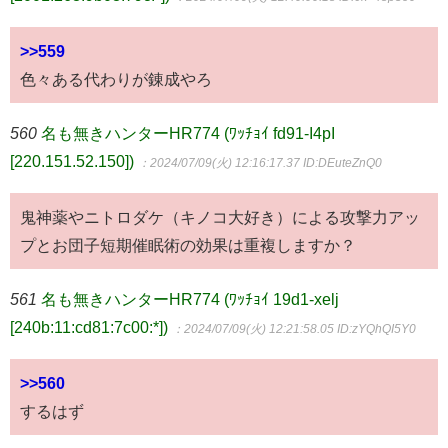
>>559
色々ある代わりが錬成やろ
560
名も無きハンターHR774 (ﾜｯﾁｮｲ fd91-I4pI
[220.151.52.150])
：2024/07/09(火) 12:16:17.37
ID:DEuteZnQ0
鬼神薬やニトロダケ（キノコ大好き）による攻撃力アッ
プとお団子短期催眠術の効果は重複しますか？
561
名も無きハンターHR774 (ﾜｯﾁｮｲ 19d1-xelj
[240b:11:cd81:7c00:*])
：2024/07/09(火) 12:21:58.05
ID:zYQhQI5Y0
>>560
するはず