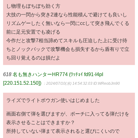
し物理もぼちぼち効く方
大技の一閃から突き2連なら性能積んで避けても良いし
リズムゲーしたく無いなら一閃にccして突き飛んでくる
前に足元安置でも凌げる
今作だと攻撃7相当諦めてスキルも圧迫した上に受け待
ちとノックバックで攻撃機会も損失するから盾有りで立
ち回り覚えるのは損だよ
618
名も無きハンターHR774 (ﾜｯﾁｮｲ fd91-I4pI
[220.151.52.150])
：2024/07/10(水) 14:54:32.03
ID:WReobJm90
ライズでライトボウガン使いはじめました
画面右側て弾を選びますが、ポーチに入ってる弾だけを
表示させることはできますか？
所持していない弾まて表示されると選びにくいので