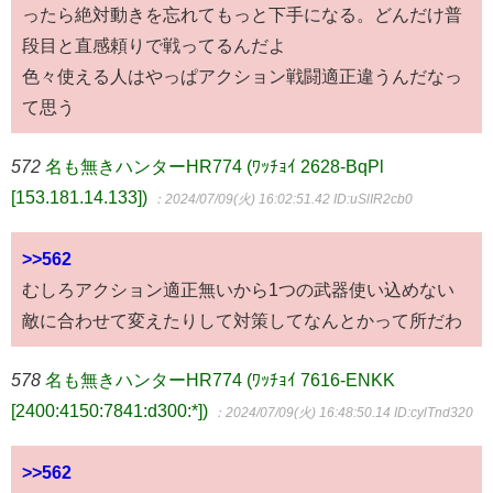
ったら絶対動きを忘れてもっと下手になる。どんだけ普
段目と直感頼りで戦ってるんだよ
色々使える人はやっぱアクション戦闘適正違うんだなっ
て思う
572
名も無きハンターHR774 (ﾜｯﾁｮｲ 2628-BqPl
[153.181.14.133])
：2024/07/09(火) 16:02:51.42
ID:uSlIR2cb0
>>562
むしろアクション適正無いから1つの武器使い込めない
敵に合わせて変えたりして対策してなんとかって所だわ
578
名も無きハンターHR774 (ﾜｯﾁｮｲ 7616-ENKK
[2400:4150:7841:d300:*])
：2024/07/09(火) 16:48:50.14
ID:cylTnd320
>>562