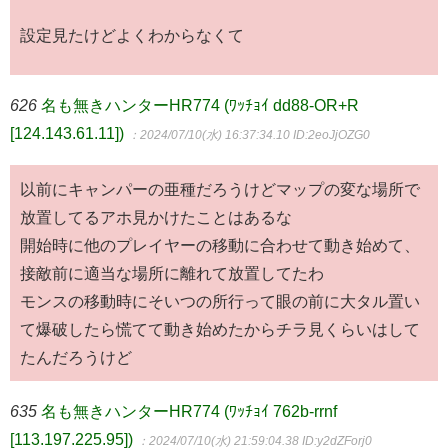
設定見たけどよくわからなくて
626
名も無きハンターHR774 (ﾜｯﾁｮｲ dd88-OR+R
[124.143.61.11])
：2024/07/10(水) 16:37:34.10
ID:2eoJjOZG0
以前にキャンパーの亜種だろうけどマップの変な場所で
放置してるアホ見かけたことはあるな
開始時に他のプレイヤーの移動に合わせて動き始めて、
接敵前に適当な場所に離れて放置してたわ
モンスの移動時にそいつの所行って眼の前に大タル置い
て爆破したら慌てて動き始めたからチラ見くらいはして
たんだろうけど
635
名も無きハンターHR774 (ﾜｯﾁｮｲ 762b-rrnf
[113.197.225.95])
：2024/07/10(水) 21:59:04.38
ID:y2dZForj0