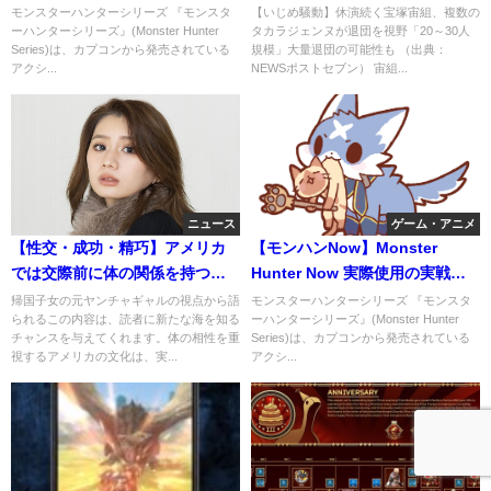
名：西本朱里）文春本当か？
モンスターハンターシリーズ 『モンスタ
【いじめ騒動】休演続く宝塚宙組、複数の
ーハンターシリーズ』(Monster Hunter
タカラジェンヌが退団を視野「20～30人
Series)は、カプコンから発売されている
規模」大量退団の可能性も （出典：
アクシ...
NEWSポストセブン） 宙組...
ニュース
ゲーム・アニメ
【性交・成功・精巧】アメリカ
【モンハンNow】Monster
では交際前に体の関係を持つ！
Hunter Now 実際使用の実戦的4
体の相性は試さないとわからな
属性片手剣装備がウケるｗ
帰国子女の元ヤンチャギャルの視点から語
モンスターハンターシリーズ 『モンスタ
られるこの内容は、読者に新たな海を知る
ーハンターシリーズ』(Monster Hunter
いから。帰国子女のYunaさんの
チャンスを与えてくれます。体の相性を重
Series)は、カプコンから発売されている
豊富な経験より
視するアメリカの文化は、実...
アクシ...