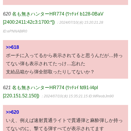
620
名も無きハンターHR774 (ﾜｯﾁｮｲ b128-0BaV
[2400:2411:42c3:1700:*])
：2024/07/10(水) 15:20:21.28
ID:ePNNABIR0
>>618
ポーチに入ってるから表示されてると思うんだが…持っ
てない弾も表示されてたっけ…忘れた
支給品箱から弾全部取ったりしてないか？
621
名も無きハンターHR774 (ﾜｯﾁｮｲ fd91-I4pI
[220.151.52.150])
：2024/07/10(水) 15:35:21.15
ID:WReobJm90
>>620
いえ、例えば速射貫通ライトで貫通弾と麻酔弾しか持っ
てないのに、撃てる弾すべてが表示されてます