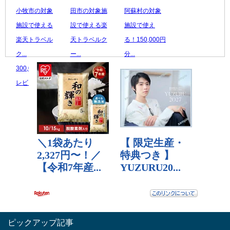
小牧市の対象
田市の対象施
阿蘇村の対象
施設で使える
設で使える楽
施設で使え
楽天トラベル
天トラベルク
る！150,000円
ク...
ー...
分...
300,000 円
500,000 円
500,000 円
レビュー数：0
レビュー数：0
レビュー数：0
ピックアップ記事