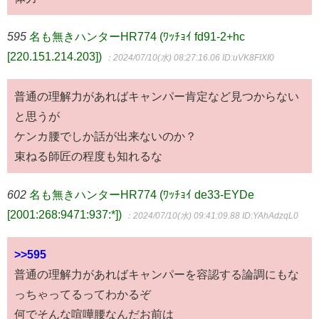
595
名も無きハンターHR774 (ﾜｯﾁｮｲ fd91-2+hc
[220.151.214.203])
：2024/07/10(水) 08:27:16.06
ID:uVK8FIXI0
普通の理解力があればキャンパー肯定など見つからない
と思うが
ケンカ腰でしか話が出来ないのか？
束ねる師匠の程度も知れるな
602
名も無きハンターHR774 (ﾜｯﾁｮｲ de33-EYDe
[2001:268:9471:937:*])
：2024/07/10(水) 09:41:09.88
ID:YAhAdzqL0
>>595
普通の理解力があればキャンパーを容認する論調にもな
っちゃってるってわかるぞ
何でそんな喧嘩腰なんだお前は