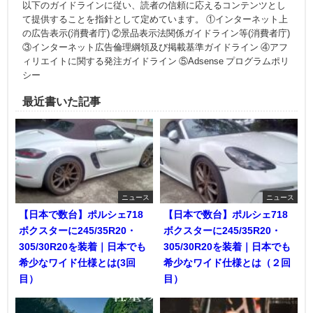
以下のガイドラインに従い、読者の信頼に応えるコンテンツとし
て提供することを指針として定めています。 ①インターネット上
の広告表示(消費者庁) ②景品表示法関係ガイドライン等(消費者庁)
③インターネット広告倫理綱領及び掲載基準ガイドライン ④アフ
ィリエイトに関する発注ガイドライン ⑤Adsense プログラムポリ
シー
最近書いた記事
ニュース
ニュース
【日本で数台】ポルシェ718
【日本で数台】ポルシェ718
ボクスターに245/35R20・
ボクスターに245/35R20・
305/30R20を装着｜日本でも
305/30R20を装着｜日本でも
希少なワイド仕様とは(3回
希少なワイド仕様とは（２回
目）
目）