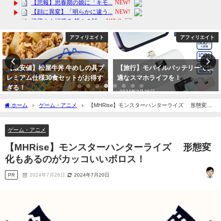
アフィリエイト
愛着障害
【旅行】モバイルバッテリーで快
【保存版】大人の恐れ回避型愛着
適なスマホライフを！
障害・年の差婚解消し親子関係で
の再構築
2024年3月26日
2024年10月20日
ホーム
ゲーム・アニメ
【MHRise】モンスターハンターライズ 形態変化
もあるのがカッコいいボロス！
ゲーム・アニメ
【MHRise】モンスターハンターライズ 形態変
化もあるのがカッコいいボロス！
PR
2024年7月26日
2024年7月20日