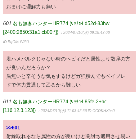
おまけに理解力も無い
601
名も無きハンターHR774 (ﾜｯﾁｮｲ d52d-83hw
[2400:2650:31a1:cb00:*])
：2024/07/10(水) 09:19:43.06
ID:BqOMUV/30
塔ハメバルクじゃない時のヘビィだと属性より散弾の方
が良いんだろうか？
盾無いと辛そうな気もするけどガ強積んでもベイブレー
ドで体力貫通して乙るから難しい
611
名も無きハンターHR774 (ﾜｯﾁｮｲ 85fe-2+hc
[116.12.3.123])
：2024/07/10(水) 11:03:45.66
ID:CCDKHXbs0
>>601
射線取れるなら属性の方が良いけど闇討ち適用させ易い