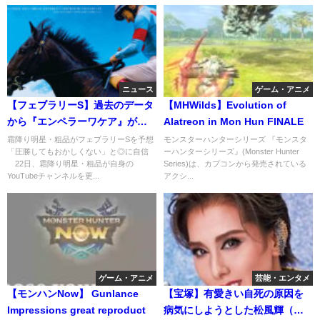
ニュース
ゲーム・アニメ
【フェブラリーS】過去のデータ
【MHWilds】Evolution of
から『エンペラーワケア』が◎
Alatreon in Mon Hun FINALE
な訳。牝馬にはムリ！
霜降り明星・粗品がフェブラリーSを予想
モンスターハンターシリーズ 『モンスタ
「圧勝してもおかしくない」と◎に自信
ーハンターシリーズ』(Monster Hunter
22日、霜降り明星・粗品が自身の
Series)は、カプコンから発売されている
YouTubeチャンネルを更...
アクシ...
ゲーム・アニメ
芸能・エンタメ
【モンハンNow】 Gunlance
【宝塚】有愛きい自死の原因を
Impressions great reproduct
病気にしようとした松風輝（本