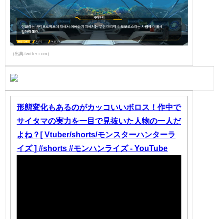
（出典 twitter.com）
形態変化もあるのがカッコいいボロス！作中で
サイタマの実力を一目で見抜いた人物の一人だ
よね？[ Vtuber/shorts/モンスターハンターラ
イズ ] #shorts #モンハンライズ - YouTube