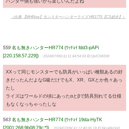
ハンター側も強いから楽しいんだよね
（出典 【MHRise】モンスターハンターライズ HR1775【CS総合】）
559
名も無きハンターHR774 (ﾜｯﾁｮｲ fdd3-pAPi
[220.158.57.229])
：2024/07/09(火) 11:44:54.93
ID:Qv/CDKDt0
XXって同じモンスターでも防具がいっぱい種類あるの好
きだったんだよなG級だけでもX、XR、GXとか色々あっ
たし
ライズはワールドの頃にあったαとβで防具別れてる仕様
もなくなっちゃったしな
563
名も無きハンターHR774 (ﾜｯﾁｮｲ 19da-HyTK
[2001:268:9b08:79c:*])
：2024/07/09(火) 12:40:00.18
ID:6k+48p3o0