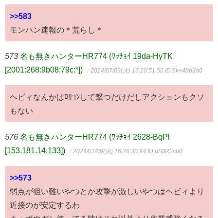
>>583
モンハン速報の＊荒らし＊
573
名も無きハンターHR774 (ﾜｯﾁｮｲ 19da-HyTK
[2001:268:9b08:79c:*])
：2024/07/09(火) 16:10:51.50
ID:6k+48p3o0
ヘビィなんかはﾛﾘｺﾝして撃つだけだしアクションもクソ
もない
576
名も無きハンターHR774 (ﾜｯﾁｮｲ 2628-BqPl
[153.181.14.133])
：2024/07/09(火) 16:28:30.94
ID:uSlIR2cb0
>>573
弱点が狙い難いやつとか攻撃が激しいやつはヘビィより
近接のが安定するわ