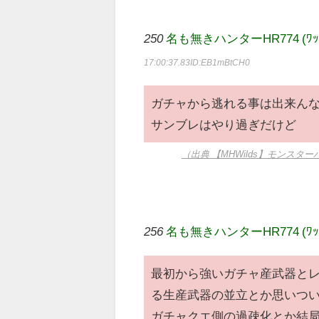
250
名も無きハンターHR774 (ﾜｯﾁｮｲ e
17:00:37.83
ID:EB1mBtCH0
ガチャから逃れる事は出来ん
サンブレはやり過ぎだけど
（出典 【MHWilds】モンス
256
名も無きハンターHR774 (ﾜｯﾁｮｲ e
最初から強いガチャ産武器と
る生産武器の並立とか思いつ
ガチャクエ側の過疎化とか結