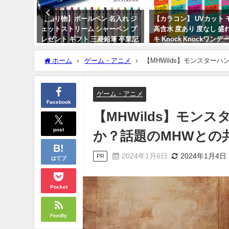
！カール
【贈り物】ボールペン 名入れ ジ
【カラコン】 UVカット 
、今だけ
ェットストリーム シャーペン プ
高含水 度あり 度なし 盛
レゼント ギフト 三菱鉛筆 卒業記
キ Knock Knockワン
念品
の魅力とは？
ホーム
ゲーム・アニメ
【MHWilds】モンスター
2024年3月15日
2024年3月26日
ゲーム・アニメ
Facebook
【MHWilds】モン
post
か？話題のMHWとの
2024年1月6日
2024年1月4日
PR
はてブ
Pocket
Feedly