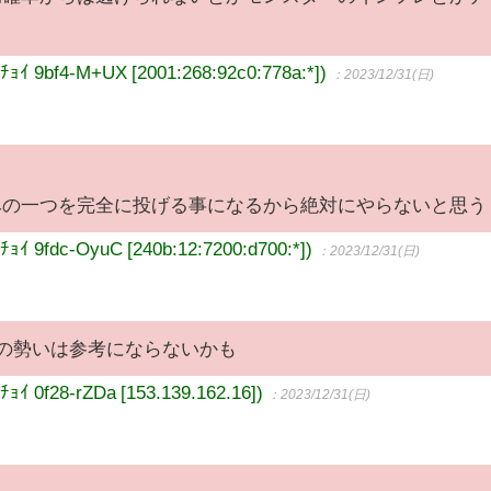
bf4-M+UX [2001:268:92c0:778a:*])
：2023/12/31(日)
みの一つを完全に投げる事になるから絶対にやらないと思う
fdc-OyuC [240b:12:7200:d700:*])
：2023/12/31(日)
この勢いは参考にならないかも
f28-rZDa [153.139.162.16])
：2023/12/31(日)