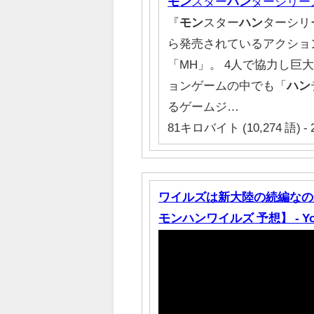
モン
スター
ハン
ターシリー
『
モン
スター
ハン
ターシリーズ
ら発売されているアクショ
「MH」。 4人で協力し巨
ョンゲームの中でも「
ハン
るゲームジ…
81キロバイト (10,274 語) - 
ワイルズは新大陸の続編なのか
モンハンワイルズ 予想】 - Yo