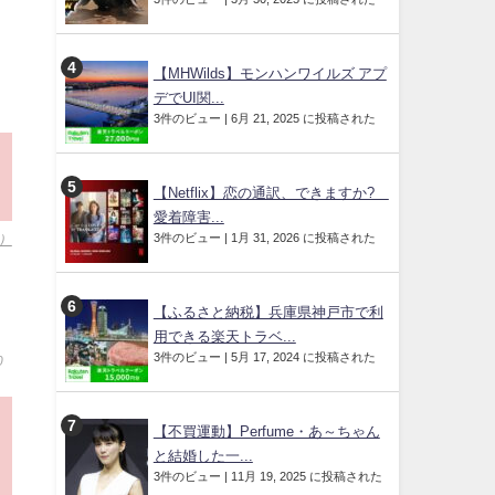
【MHWilds】モンハンワイルズ アプ
デでUI関...
3件のビュー
|
6月 21, 2025 に投稿された
【Netflix】恋の通訳、できますか?
愛着障害...
3件のビュー
|
1月 31, 2026 に投稿された
）
【ふるさと納税】兵庫県神戸市で利
用できる楽天トラベ...
3件のビュー
|
5月 17, 2024 に投稿された
0
【不買運動】Perfume・あ～ちゃん
と結婚した一...
3件のビュー
|
11月 19, 2025 に投稿された