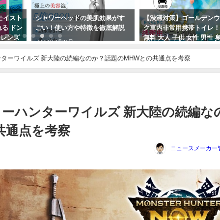
モイスト
シャワーヘッドの美肌効果がす
【渋滞対策】ゴールデン
れる ドン
ごい！使い方や特徴を徹底解説
ク車内非常用携帯トイレ
デーレンズ
無料 大人 子供 女性 男性 
2024年3月21日
い 使い捨て 固まる 簡易ト
ハンターワイルズ 新大陸の続編なのか？話題のMHWとの共通点を考察
2024年4月30日
スターハンターワイルズ 新大陸の続編な
共通点を考察
ニュースメーカー