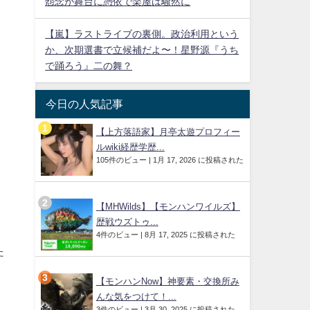
怨念が舞台に憑依で楽屋は騒然に
【嵐】ラストライブの裏側。政治利用という
か、次期選書で立候補だよ〜！星野源『うち
で踊ろう』二の舞？
今日の人気記事
【上方落語家】月亭太遊プロフィー
ルwiki経歴学歴...
105件のビュー
|
1月 17, 2026 に投稿された
【MHWilds】【モンハンワイルズ】
歴戦ウズトゥ...
4件のビュー
|
8月 17, 2025 に投稿された
た
【モンハンNow】神要素・交換所み
んな気をつけて！...
3件のビュー
|
3月 30, 2025 に投稿された