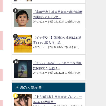
【斎藤元彦】兵庫県知事の権力濫用
の実態:パワハラ文...
2件のビュー
|
8月 29, 2024 に投稿された
【イッテQ！】韓国ロケ企画は放送
直前でお蔵入り！統...
2件のビュー
|
2月 8, 2025 に投稿された
【モンハンNow】レイギエナを簡単
に狩猟できる必須...
2件のビュー
|
9月 25, 2023 に投稿された
今週の人気記事
【上方落語家】月亭太遊プロフィー
ルwiki経歴学歴...