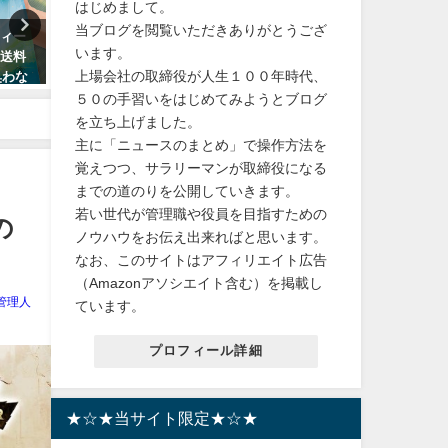
はじめまして。
当ブログを閲覧いただきありがとうござ
ウィー
【葬儀】宝塚宙組の有愛きい
かわいいピクミングッズ！
います。
！送料
（井上奈美）さんの告別式は10
ムタイプのワンタッチビニ
上場会社の取締役が人生１００年時代、
臭わな
月2日10：45家族のみで執り行な
傘がおすすめ
イレ
われました。予告していた飛び
５０の手習いをはじめてみようとブログ
2024年3月21日
降り自殺は稽古終了後、満月の
を立ち上げました。
夜に宙へ。。。
主に「ニュースのまとめ」で操作方法を
2023年10月5日
覚えつつ、サラリーマンが取締役になる
までの道のりを公開していきます。
若い世代が管理職や役員を目指すための
の
ノウハウをお伝え出来ればと思います。
なお、このサイトはアフィリエイト広告
（Amazonアソシエイト含む）を掲載し
管理人
ています。
プロフィール詳細
★☆★当サイト限定★☆★