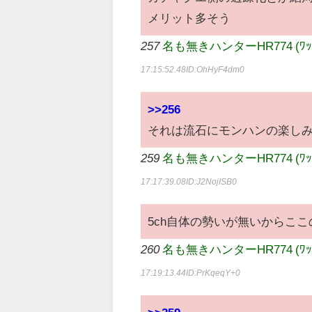
メリット多そう
257
名も無きハンターHR774 (ﾜｯﾁｮｲ 9
17:15:52.48
ID:OhHyF4dm0
>>256
それは流石にモンハンの楽し
259
名も無きハンターHR774 (ﾜｯﾁｮｲ 9
17:17:39.08
ID:J2NojISB0
5ch自体の勢いが無いからこ
260
名も無きハンターHR774 (ﾜｯﾁｮｲ 0
17:19:13.44
ID:PrKqeqY+0