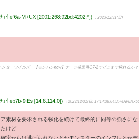
f6a-M+UX [2001:268:92bd:4202:*])
：2023/12/31(日)
な
ターハンターワイルズ 【モンハンnow】ナーフ後黒弓G7-2でどこまで狩れるか？
b7b-9iEs [14.8.114.0])
：2023/12/31(日) 17:14:38.64
ID:+eAVuNXb
レア素材を要求される強化を続けて最終的に同等の強さにな
いたけど
局確率からは逃げられないとかモンスターのインフレとかデ