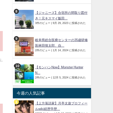
【ジャニーズ】合宿所の間取り図付
き！元キスマイ飯田...
3件のビュー
|
9月 29, 2023 に投稿された
岐阜県総合医療センターの35歳研修
医林田慎太郎、自...
2件のビュー
|
1月 14, 2024 に投稿された
8）
【モンハンNow】Monster Hunter
N...
2件のビュー
|
12月 5, 2024 に投稿された
今週の人気記事
【上方落語家】月亭太遊プロフィー
ルwiki経歴学歴...