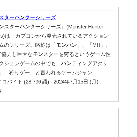
スター
ハン
ターシリーズ
ン
スター
ハン
ターシリーズ』(Monster Hunter
ries)は、カプコンから発売されているアクション
ムのシリーズ。略称は「
モンハン
」、「MH」。
で協力し巨大な
モン
スターを狩るというゲーム性
クションゲームの中でも「
ハン
ティングアクシ
」「狩りゲー」と言われるゲームジャン…
キロバイト (28,796 語) - 2024年7月15日 (月)
4