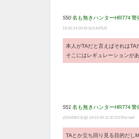
550
名も無きハンターHR774 警備員[Lv.2
19:02:14.00
ID:9zXJsPIU0
本人がTAだと言えばそれはTA
そこにはレギュレーションが
551
名も無きハンターHR774 警備員[Lv.
2024/09/13(金) 19:03:40.22
ID:DSTAix+wd
TAとか立ち回り見る目的だし