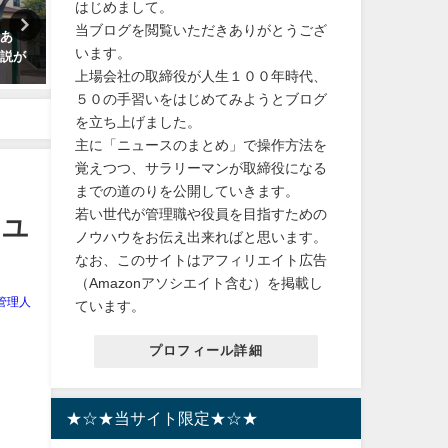
はじめまして。
当ブログを閲覧いただきありがとうござ
きあ
カラコン ワンデー【もれなく1箱
【ショップジャパン】ソイ
います。
散説が
無料！】 1箱 10枚 入/3箱合計 30
チ 返品保証30日間 正規品 
上場会社の取締役が人生１００年時代、
枚入り ReVIA 1day COLOR あす
乳メーカー 豆乳機 豆乳マ
楽/送料無料(ネコポス)
豆乳ブレンダー ミキサー 
５０の手習いをはじめてみようとブログ
ダー ジューサー
を立ち上げました。
2024年1月29日
主に「ニュースのまとめ」で操作方法を
2024年4月30日
覚えつつ、サラリーマンが取締役になる
までの道のりを公開していきます。
若い世代が管理職や役員を目指すための
にユ
ノウハウをお伝え出来ればと思います。
なお、このサイトはアフィリエイト広告
（Amazonアソシエイト含む）を掲載し
管理人
ています。
プロフィール詳細
★☆★当サイト限定★☆★