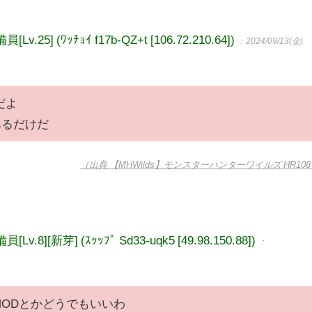
5] (ﾜｯﾁｮｲ f17b-QZ+t [106.72.210.64])
：2024/09/13(金)
だよ
あるだけだ
（出典 【MHWilds】モンスターハンターワイルズ HR10
8][新芽] (ｽｯｯﾌﾟ Sd33-uqk5 [49.98.150.88])
：
MODとかどうでもいいわ