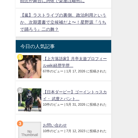
怨念が舞台に憑依で楽屋は騒然に
【嵐】ラストライブの裏側。政治利用という
か、次期選書で立候補だよ〜！星野源『うち
で踊ろう』二の舞？
今日の人気記事
【上方落語家】月亭太遊プロフィー
ルwiki経歴学歴...
67件のビュー
|
1月 17, 2026 に投稿された
【日本ダービー】ゴーイントゥスカ
イ・ 武豊とパント...
10件のビュー
|
5月 31, 2026 に投稿された
お問い合わせ
10件のビュー
|
7月 12, 2023 に投稿された