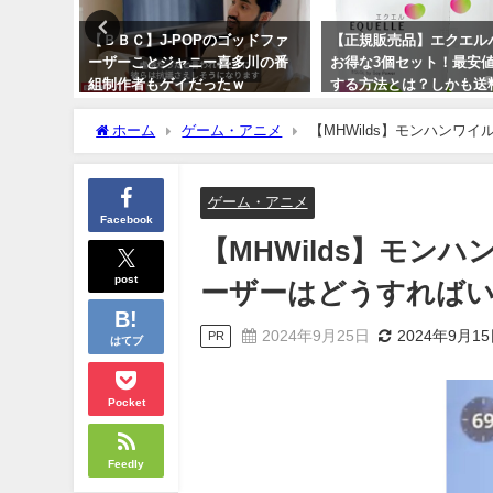
xの魅力を徹底
【ＢＢＣ】J-POPのゴッドファ
【正規販売品】エクエル
ーザーことジャニー喜多川の番
お得な3個セット！最安
組制作者もゲイだったｗ
する方法とは？しかも送
料！
2023年10月14日
ホーム
ゲーム・アニメ
【MHWilds】モンハンワ
2024年2月18日
ゲーム・アニメ
Facebook
【MHWilds】モン
post
ーザーはどうすれば
2024年9月25日
2024年9月1
PR
はてブ
Pocket
Feedly