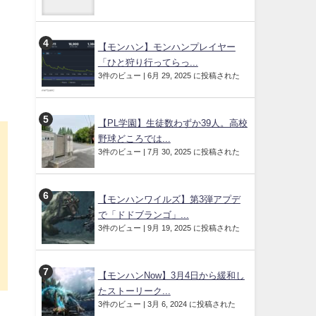
【モンハン】モンハンプレイヤー
「ひと狩り行ってらっ...
3件のビュー
|
6月 29, 2025 に投稿された
【PL学園】生徒数わずか39人。高校
野球どころでは...
3件のビュー
|
7月 30, 2025 に投稿された
【モンハンワイルズ】第3弾アプデ
で「ドドブランゴ」...
3件のビュー
|
9月 19, 2025 に投稿された
【モンハンNow】3月4日から緩和し
たストーリーク...
3件のビュー
|
3月 6, 2024 に投稿された