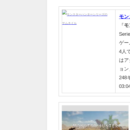
モン
『
モ
Se
ゲー
4人
はア
ョン
248
03:0