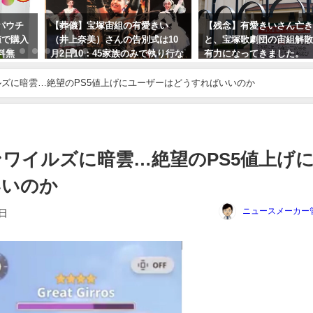
パウチ
【葬儀】宝塚宙組の有愛きい
【残念】有愛きいさん亡
値で購入
（井上奈美）さんの告別式は10
と、宝塚歌劇団の宙組解
料無
月2日10：45家族のみで執り行な
有力になってきました。
われました。予告していた飛び
2023年10月9日
降り自殺は稽古終了後、満月の
イルズに暗雲…絶望のPS5値上げにユーザーはどうすればいいのか
夜に宙へ。。。
2023年10月5日
ハンワイルズに暗雲…絶望のPS5値上げ
いいのか
ニュースメーカー
5日