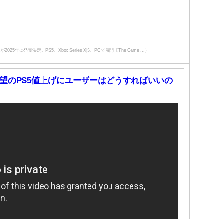
に発売決定。PS5、Xbox Series X|S、PCで展開【The Game ...）
望のPS5値上げにユーザーはどうすればいいの