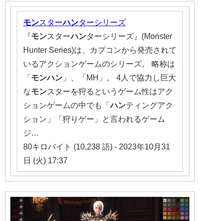
モン
スター
ハン
ターシリーズ
『
モン
スター
ハン
ターシリーズ』(Monster
Hunter Series)は、カプコンから発売されて
いるアクションゲームのシリーズ。 略称は
「
モンハン
」、「MH」。 4人で協力し巨大
な
モン
スターを狩るというゲーム性はアク
ションゲームの中でも「
ハン
ティングアク
ション」「狩りゲー」と言われるゲーム
ジ…
80キロバイト (10,238 語) - 2023年10月31
日 (火) 17:37