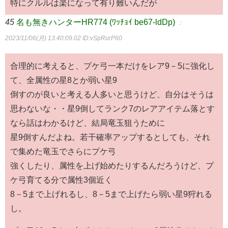
特にクルルは楽になって有り難いんだが
45
名も無きハンターHR774 (ﾜｯﾁｮｲ be67-ldDp)
：
2023/11/06(月) 13:40:09.02
ID:vSpRurP60
合理的に考えると、プケ弓一本だけをレア9－5に強化し
て、全属性の星8とか弱い星9
倒すのが良いと考える人多いと思うけど、自分はそうは
思わないな・・星9倒してランク7のレアアイテム落とす
なら話はわかるけど、結局竜玉狙うために
星9倒すんだよね。若干確率アップするとしても、それ
で集めた竜玉でさらにプケ弓
強くしたり、属性を上げ始めたりするんだろうけど、プ
ケ弓育てる分で属性3個近く
8－5まで上げれるし、8－5まで上げたら弱い星9狩れる
し。