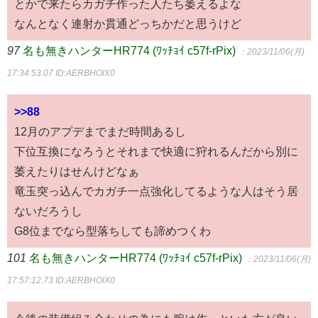
とかで来たらカガチ作った人たち萎えるよな
なんとなく連射か貫通どっちかだと思うけど
97
名も無きハンターHR774 (ﾜｯﾁｮｲ c57f-rPix)
：2023/11/06(月)
17:34:53.07
ID:AERBHOIX0
>>88
12月のアプデまでまだ時間あるし
下位互換になろうとそれまで快適に狩れるんだから別に
萎えたりはせんけどなぁ
竜玉突っ込んでカガチ一点強化してるような人はそう居
ないだろうし
G8位までなら型落ちしても諦めつくわ
101
名も無きハンターHR774 (ﾜｯﾁｮｲ c57f-rPix)
：2023/11/06(月)
17:57:12.73
ID:AERBHOIX0