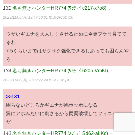
131
名も無きハンターHR774 (ﾜｯﾁｮｲ c217-x7o8)
：
2023/11/06(月) 19:47:50.01
ID:MQvzgDtO0
ウザいギエナを大人しくさせるために今更プケ弓育てて
るわ
7-5くらいまではサクサク強化できるしあっても困らんや
ろ
134
名も無きハンターHR774 (ﾜｯﾁｮｲ 620b-VmKt)
：
2023/11/06(月) 20:09:22.24
ID:Id2LASjJ0
>>131
困らないどころかギエナが鳩ポッポになる
翼にアホみたいに刺さるから両翼破壊してフィニッシュ
だ
140
名も無きハンターHR774 (ｽﾌﾟﾌﾟ Sd62-aLKc)
：