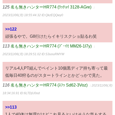
125
名も無きハンターHR774 (ﾜｯﾁｮｲ 3128-AGre)
：
2023/11/06(月) 18:55:44.32
ID:QkzEQQwy0
>>122
頑張るやで。G8行けたらイキリスクショ貼るわ笑
113
名も無きハンターHR774 (ﾌﾞｰｲﾓ MM26-1I7y)
：
2023/11/06(月) 18:29:51.02
ID:S3uouRMYM
リアル4人PT組んでペイント10個黒ディア持ち寄って最
低毎日40狩るのがスタートラインとかどっかで見た。
116
名も無きハンターHR774 (ｽﾌｯ Sd62-3Voz)
：2023/11/06(月)
18:34:16.91
ID:6LTDjU0od
>>113
1人で40体は無理だけどこれ見るといけそうな気もする