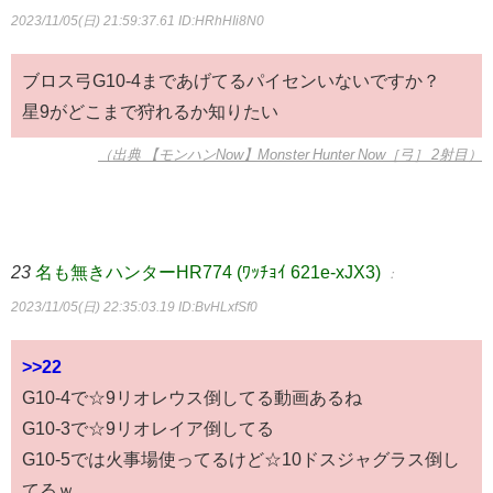
2023/11/05(日) 21:59:37.61
ID:HRhHIi8N0
ブロス弓G10-4まであげてるパイセンいないですか？
星9がどこまで狩れるか知りたい
（出典 【モンハンNow】Monster Hunter Now［弓］ 2射目）
23
名も無きハンターHR774 (ﾜｯﾁｮｲ 621e-xJX3)
：
2023/11/05(日) 22:35:03.19
ID:BvHLxfSf0
>>22
G10-4で☆9リオレウス倒してる動画あるね
G10-3で☆9リオレイア倒してる
G10-5では火事場使ってるけど☆10ドスジャグラス倒し
てるｗ