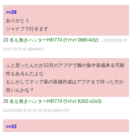
>>29
ありがとう
ジャナフで行きます
33
名も無きハンターHR774 (ﾜｯﾁｮｲ 066f-4zIz)
：2023/11/06(月)
10:57:28.79
ID:sBtd6I450
ふと思ったんだが12月のアプデで腕の集中装備来る可能
性もあるんだよな
もしかしてディア亜の装備作成はアプデまで待った方が
良いんかな？
35
名も無きハンターHR774 (ﾜｯﾁｮｲ 6292-s2x3)
：
2023/11/06(月) 11:41:19.20
ID:je6NHrJ70
>>33