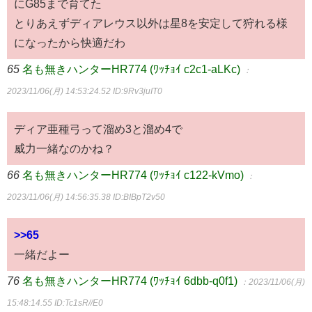
にG85まで育てた
とりあえずディアレウス以外は星8を安定して狩れる様
になったから快適だわ
65
名も無きハンターHR774 (ﾜｯﾁｮｲ c2c1-aLKc)
：
2023/11/06(月) 14:53:24.52
ID:9Rv3juIT0
ディア亜種弓って溜め3と溜め4で
威力一緒なのかね？
66
名も無きハンターHR774 (ﾜｯﾁｮｲ c122-kVmo)
：
2023/11/06(月) 14:56:35.38
ID:BIBpT2v50
>>65
一緒だよー
76
名も無きハンターHR774 (ﾜｯﾁｮｲ 6dbb-q0f1)
：2023/11/06(月)
15:48:14.55
ID:Tc1sR//E0