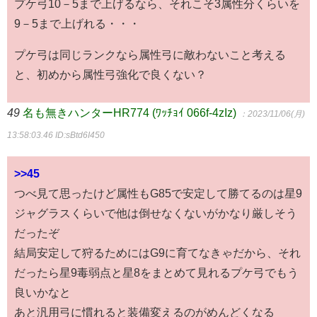
プケ弓10－5まで上げるなら、それこそ3属性分くらいを
9－5まで上げれる・・・
プケ弓は同じランクなら属性弓に敵わないこと考える
と、初めから属性弓強化で良くない？
49
名も無きハンターHR774 (ﾜｯﾁｮｲ 066f-4zIz)
：2023/11/06(月)
13:58:03.46
ID:sBtd6I450
>>45
つべ見て思ったけど属性もG85で安定して勝てるのは星9
ジャグラスくらいで他は倒せなくないがかなり厳しそう
だったぞ
結局安定して狩るためにはG9に育てなきゃだから、それ
だったら星9毒弱点と星8をまとめて見れるプケ弓でもう
良いかなと
あと汎用弓に慣れると装備変えるのがめんどくなる