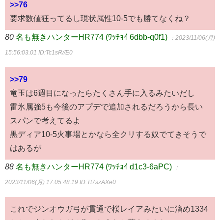
>>76
要求数値狂ってるし現状属性10-5でも勝てなくね？
80
名も無きハンターHR774 (ﾜｯﾁｮｲ 6dbb-q0f1)
：2023/11/06(月)
15:56:03.01
ID:Tc1sR//E0
>>79
竜玉は6週目になったらたくさん手に入るみたいだし
雷氷属強5も今後のアプデで追加されるだろうから長い
スパンで考えてるよ
黒ディア10-5火事場とかなら全クリする奴でてきそうで
はあるが
88
名も無きハンターHR774 (ﾜｯﾁｮｲ d1c3-6aPC)
：
2023/11/06(月) 17:05:48.19
ID:Tt7szAXe0
これでジンオウガ弓が貫通で桜レイアみたいに溜め1334