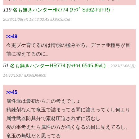
119
名も無きハンターHR774 (ｽｯﾌﾟ Sd62-FdFR)
：
2023/11/06(月) 18:42:02.43
ID:Ilp1uICid
>>49
今更プケ育てるのは情弱の極みやろ。デァァ亜種弓が目
前に控えてるのに。
51
名も無きハンターHR774 (ﾜｯﾁｮｲ 65d5-f9vL)
：2023/11/06(月)
14:30:15.07
ID:poDn/lbc0
>>45
属性派は最初からこの考えでしょ
精錬剤なんて竜玉で詰まってる間に溜まってくし何より
属性武器防具分で素材圧迫されずに済むし
後の事考えたら属性の方が強くなるの目に見えてるし、
竜玉の無駄だと思ってる