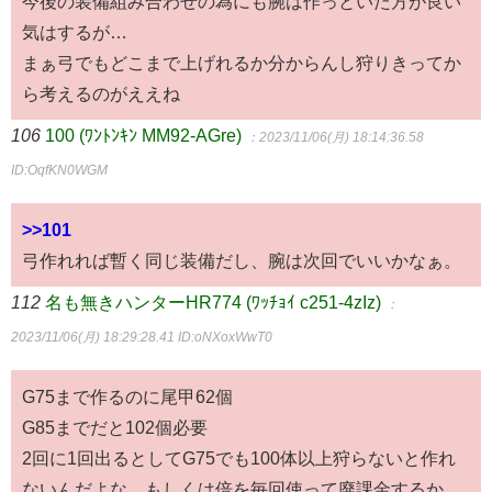
今後の装備組み合わせの為にも腕は作っといた方が良い
気はするが…
まぁ弓でもどこまで上げれるか分からんし狩りきってか
ら考えるのがええね
106
100 (ﾜﾝﾄﾝｷﾝ MM92-AGre)
：2023/11/06(月) 18:14:36.58
ID:OqfKN0WGM
>>101
弓作れれば暫く同じ装備だし、腕は次回でいいかなぁ。
112
名も無きハンターHR774 (ﾜｯﾁｮｲ c251-4zIz)
：
2023/11/06(月) 18:29:28.41
ID:oNXoxWwT0
G75まで作るのに尾甲62個
G85までだと102個必要
2回に1回出るとしてG75でも100体以上狩らないと作れ
ないんだよな、もしくは倍を毎回使って廃課金するか