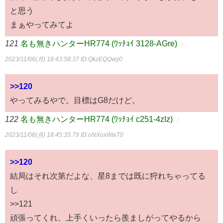
と思う
まぁやってみてよ
121
名も無きハンターHR774 (ﾜｯﾁｮｲ 3128-AGre)
：
2023/11/06(月) 18:43:58.37
ID:QkzEQQwy0
>>120
やってみるやで。目標はG8だけど。
122
名も無きハンターHR774 (ﾜｯﾁｮｲ c251-4zIz)
：
2023/11/06(月) 18:45:35.79
ID:oNXoxWwT0
>>120
結局はそれ次第だよな、星8までは既に狩れちゃってる
し
>>121
頑張ってくれ、上手くいったら羨ましがってやるから