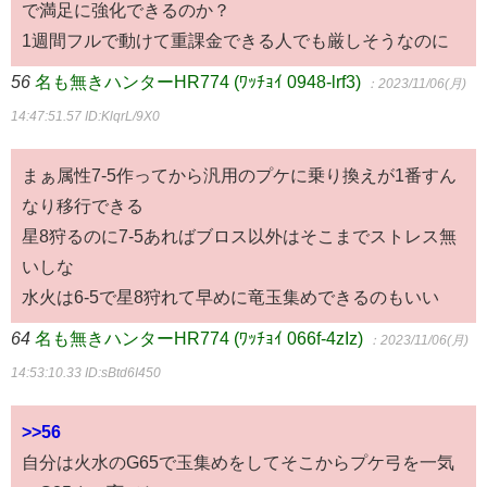
で満足に強化できるのか？
1週間フルで動けて重課金できる人でも厳しそうなのに
56
名も無きハンターHR774 (ﾜｯﾁｮｲ 0948-lrf3)
：2023/11/06(月)
14:47:51.57
ID:KlqrL/9X0
まぁ属性7-5作ってから汎用のプケに乗り換えが1番すん
なり移行できる
星8狩るのに7-5あればブロス以外はそこまでストレス無
いしな
水火は6-5で星8狩れて早めに竜玉集めできるのもいい
64
名も無きハンターHR774 (ﾜｯﾁｮｲ 066f-4zIz)
：2023/11/06(月)
14:53:10.33
ID:sBtd6I450
>>56
自分は火水のG65で玉集めをしてそこからプケ弓を一気