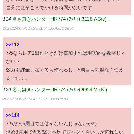
自分にはそこまでかける時間がないです
114
名も無きハンターHR774 (ﾜｯﾁｮｲ 3128-AGre)
：
2023/11/06(月) 18:33:31.44
ID:QkzEQQwy0
>>112
7-5ならレア2出たときだけ倍加すれば現実的な数字じゃ
ない？
数万も課金しなくても作れるし、5周目も問題なく使え
るでしょ。
120
名も無きハンターHR774 (ﾜｯﾁｮｲ 9954-VmKt)
：
2023/11/06(月) 18:42:13.96
ID:cripJI680
>>114
7-5だと5周目では使えないんじゃないかな
溜め3運用でも攻撃力不足でジャグくらいしか狩れない