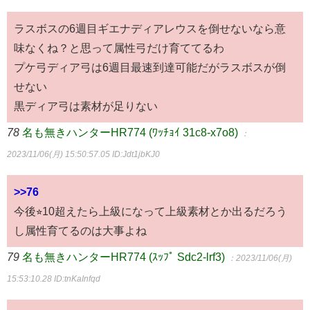
ラスボスの6週目ギエナディアレウスを倒せないなら意
味なくね？と思って属性弓だけ育ててるわ
プケ弓ディア弓は6週目最速到達可能だがラスボスが倒
せない
黒ディア弓は素材が足りない
78
名も無きハンターHR774 (ﾜｯﾁｮｲ 31c8-x7o8)
：
2023/11/06(月) 15:50:57.05
ID:Jdt1jbKJ0
>>76
今後⭐︎10超えたら上級になって上級素材とか出るだろう
し属性育てるのは大事よね
79
名も無きハンターHR774 (ｽｯﾌﾟ Sdc2-lrf3)
：2023/11/06(月)
15:53:10.28
ID:tnKaInfqd