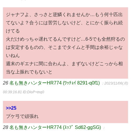
ジャナフよ、さっさと逆鱗くれませんか…もう何十匹出
てないよ？合うには苦労しないけど、とにかく振られ続
けてる
火だけめっちゃ遅れてるんですけど…6-5でも全然狩るの
は安定するものの、そこまでタイムと手間は余裕じゃな
いねん
週末のギエナに間に合わんよ、まずないけどこっから相
当な上振れでもないと
26
名も無きハンターHR774 (ﾜｯﾁｮｲ 8291-q0f1)
：2023/11/06(月)
00:39:16.81
ID:DloP+tnq0
>>25
プケ弓で頑張れ
28
名も無きハンターHR774 (ｽｯﾌﾟ Sd62-ggSG)
：