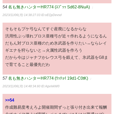
54
名も無きハンターHR774 (ｽﾌﾟｯｯ Sd62-8NuA)
：
2023/11/06(月) 14:38:27.03
ID:oEQyDevsd
そもそもプケ弓なんてすぐ産廃になるからな
汎用性ぶっ壊れブロス亜種弓が近々作れるようになるん
だもん対ブロス亜種のため氷武器を作りたい→ならレイ
ギエナを狩らないと→火属性武器を作ろう
だから今はジャナフかレウス弓を鍛えて、氷武器をG8ま
で育てること最優先だわ
57
名も無きハンターHR774 (ﾜｯﾁｮｲ 19d1-C0tK)
：
2023/11/06(月) 14:48:34.60
ID:Agv/xkW/0
>>54
作成難易度考えろよ開催期間ずっと張り付き出来て報酬