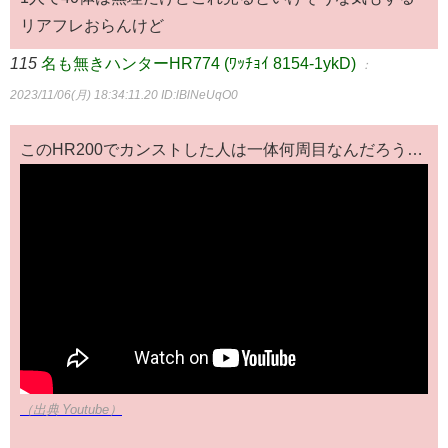
リアフレおらんけど
115
名も無きハンターHR774 (ﾜｯﾁｮｲ 8154-1ykD)
：
2023/11/06(月) 18:34:11.20
ID:lBlNeUqO0
このHR200でカンストした人は一体何周目なんだろう…
（出典 Youtube）