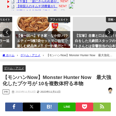
アフィリエイト
芸能・エンタメ
【食べ比べ】すき家・なか卯 バラ
【宝塚】念書と口止め料！衝撃告
エティー5種7袋セットでご自宅で
白をした元劇団スタッフのヤマモ
楽しむ絶品丼メニューの魅力と
トさんとは音響担当の山本浩一氏
は？非常食にも送料無料！
か？
ホーム
ゲーム・アニメ
【モンハンNow】Monster Hunter Now 最大強化し
2024年2月16日
2023年10月15日
たプケ弓が 10を複数体狩る本物
ゲーム・アニメ
【モンハンNow】Monster Hunter Now 最大強
化したプケ弓が 10を複数体狩る本物
PR
2023年11月12日
2023年11月11日
LINE