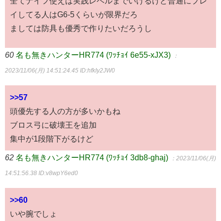
全てナイフ使えば実践レベルまでいけるけど普通にプレ
イしてる人はG6-5くらいが限界だろ
ましては防具も優秀で作りたいだろうし
60
名も無きハンターHR774 (ﾜｯﾁｮｲ 6e55-xJX3)
：
2023/11/06(月) 14:51:24.45
ID:hfkIy2JW0
>>57
頭優先する人の方が多いかもね
ブロス弓に破壊王を追加
集中が1段階下がるけど
62
名も無きハンターHR774 (ﾜｯﾁｮｲ 3db8-ghaj)
：2023/11/06(月)
14:51:56.38
ID:v8wpY6ed0
>>60
いや腕でしょ