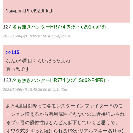
?si=pfmkPFef9ZJFkLlI
127
名も無きハンターHR774 (ﾜｯﾁｮｲ c291-uaP8)
：
2023/11/06(月) 19:05:07.90
ID:G9ejxZVH0
>>115
なんか5周目くらいだったよね
真っ黒です
123
名も無きハンターHR774 (ｽｯﾌﾟ Sd62-FdFR)
：
2023/11/06(月) 18:48:56.00
ID:Ilp1uICid
あと4週目以降って各モンスターインファイター＊のモ
ーション増えるから有利属性でもないのに近接強いられ
るプケ弓の優位性はどんどん低下していくと思うで。
オワタ式をずっと続けられるPSかリアルマネーありゃ別