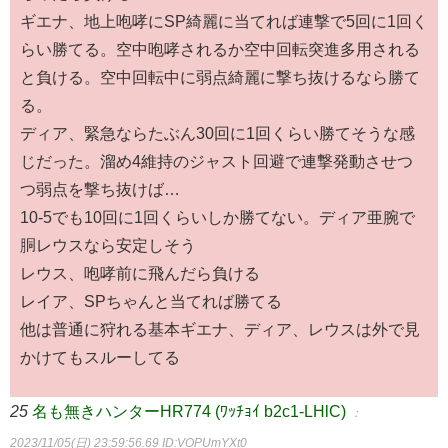
ギエナ、地上咆哮にSP綺麗に当てれば連撃で5回に1回く
らい勝てる。空中咆哮されるか空中回転突進多用される
と負ける。空中回転中に弱点綺麗に撃ち抜けるなら勝て
る。
ディア、緊急ならたぶん30回に1回くらい勝てそうな感
じだった。溜め4維持のジャスト回避で連撃発動させつ
つ弱点を撃ち抜けば…
10-5でも10回に1回くらいしか勝てない。ディア亜腕で
胴レウスなら安定しそう
レウス、咆哮前に飛んだら負ける
レイア、SPちゃんと当てれば勝てる
他は普通に狩れる基本ギエナ、ディア、レウスは外で見
かけてもスルーしてる
25
名も無きハンターHR774 (ﾜｯﾁｮｲ b2c1-LHlC)
：
2023/11/05(日) 23:59:56.69
ID:VOPUmYXt0