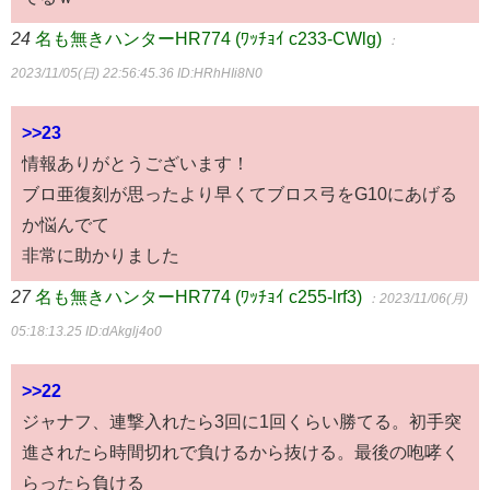
24
名も無きハンターHR774 (ﾜｯﾁｮｲ c233-CWlg)
：
2023/11/05(日) 22:56:45.36
ID:HRhHIi8N0
>>23
情報ありがとうございます！
ブロ亜復刻が思ったより早くてブロス弓をG10にあげる
か悩んでて
非常に助かりました
27
名も無きハンターHR774 (ﾜｯﾁｮｲ c255-lrf3)
：2023/11/06(月)
05:18:13.25
ID:dAkglj4o0
>>22
ジャナフ、連撃入れたら3回に1回くらい勝てる。初手突
進されたら時間切れで負けるから抜ける。最後の咆哮く
らったら負ける