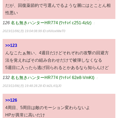
だが、回復薬節約で弓選んでるような層にはとことん相
性悪い
126
名も無きハンターHR774 (ﾜｯﾁｮｲ c251-4zIz)
：
2023/11/06(月) 19:04:08.99
ID:oNXoxWwT0
>>123
んなこたぁ無い、4週目だけどそれぞれの攻撃の回避方
法を覚えればその組み合わせだけで被弾しなくなる
5週目に入ったら逃げ回られるとかあるなら知らんけど
132
名も無きハンターHR774 (ﾜｯﾁｮｲ 62e8-VmKt)
：
2023/11/06(月) 19:48:28.28
ID:Id2LASjJ0
>>126
4周目、5周目は敵のモーション変わらないよ
HPが異常に高いだけ