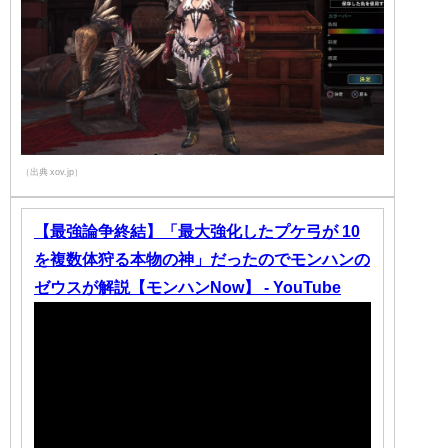
（出典 xov.jp）
【最強論争終結】「最大強化したプケ弓が 10
を複数体狩る本物の神」だったのでモンハンの
ゼウスが解説【モンハンNow】 - YouTube