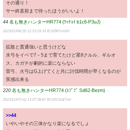
その通り！
サー終直前まで待ったほうがいいよ！
44
名も無きハンターHR774 (ﾜｯﾁｮｲ b1c6-P3uJ)
：
2023/11/06(月) 12:53:29.33
ID:9ZMJ+nX/0
拡散と貫通強いと思うけどな
水弓をイベで7－5まで育てたけど星8クルル、ギルオ
ス、カガチが劇的に楽にならない
雷弓、火弓はG上げてくと共に討伐時間が早くなるのが
実感出来る
220
名も無きハンターHR774 (ｽﾌﾟﾌﾟ Sd62-Bezm)
：
2023/11/07(火) 13:07:38.87
ID:nDCEsE7sd
>>44
いやいやその三体かなり楽になるでしょ