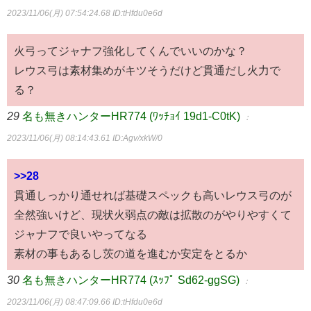
2023/11/06(月) 07:54:24.68
ID:tHfdu0e6d
火弓ってジャナフ強化してくんでいいのかな？
レウス弓は素材集めがキツそうだけど貫通だし火力で
る？
29
名も無きハンターHR774 (ﾜｯﾁｮｲ 19d1-C0tK)
：
2023/11/06(月) 08:14:43.61
ID:Agv/xkW/0
>>28
貫通しっかり通せれば基礎スペックも高いレウス弓のが
全然強いけど、現状火弱点の敵は拡散のがやりやすくて
ジャナフで良いやってなる
素材の事もあるし茨の道を進むか安定をとるか
30
名も無きハンターHR774 (ｽｯﾌﾟ Sd62-ggSG)
：
2023/11/06(月) 08:47:09.66
ID:tHfdu0e6d