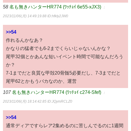
58
名も無きハンターHR774 (ﾜｯﾁｮｲ 6e55-xJX3)
：
2023/11/06(月) 14:49:19.88
ID:hfkIy2JW0
>>54
作れるんかなあ？
かなりの猛者でも6-2までくらいじゃないんかな？
尾甲32個とかあんな短いイベント時間で可能なんだろう
か？
7-1までだと良質な甲殻20骨髄5必要だし、7-3までだと
尾甲62とかもうバカなのか、運営
107
名も無きハンターHR774 (ﾜｯﾁｮｲ c274-Sfef)
：
2023/11/06(月) 18:14:42.85
ID:JQymRCLZ0
>>54
通常ディアですらレア2集めるのに苦しんでるのに1週間