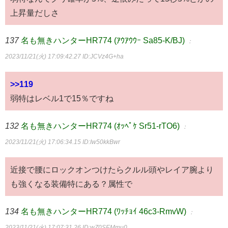
上昇量だしさ
137
名も無きハンターHR774 (ｱｳｱｳｳｰ Sa85-K/BJ)
：
2023/11/21(火) 17:09:42.27
ID:JCVz4G+ha
>>119
弱特はレベル1で15％ですね
132
名も無きハンターHR774 (ｵｯﾍﾟｹ Sr51-rTO6)
：
2023/11/21(火) 17:06:34.15
ID:Iw50kkBwr
近接で腰にロックオンつけたらクルル頭やレイア腕より
も強くなる装備特にある？属性で
134
名も無きハンターHR774 (ﾜｯﾁｮｲ 46c3-RmvW)
：
2023/11/21(火) 17:07:31.26
ID:wZ0SEMmu0