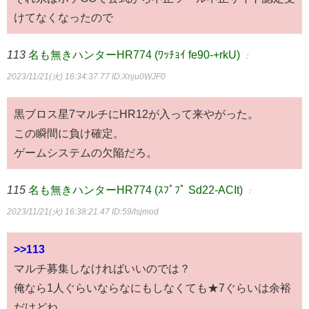
けてなくなったので
113
名も無きハンターHR774 (ﾜｯﾁｮｲ fe90-+rkU)
：
2023/11/21(火) 16:34:37.77
ID:Xnju0WJF0
黒ブロス星7マルチにHR12が入って来やがった。
この瞬間に負け確定。
ゲームシステムの欠陥だろ。
115
名も無きハンターHR774 (ｽﾌﾟﾌﾟ Sd22-ACIt)
：
2023/11/21(火) 16:38:21.47
ID:59/lsjmod
>>113
マルチ募集しなければいいのでは？
俺なら1人ぐらいならなにもしなくても★7ぐらいは余裕
だけどね