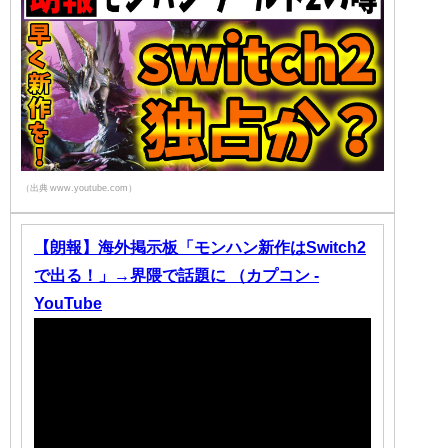
（出典 www.youtube.com）
【朗報】海外掲示板「モンハン新作はSwitch2
で出る！」→界隈で話題に （カプコン -
YouTube