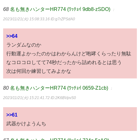
68
名も無きハンターHR774 (ﾜｯﾁｮｲ 9db8-zSDO)
：
2023/11/21(火) 15:08:33.16
ID:g7rZPSdA0
>>64
ランダムなのか
行動運よかったのかはわからんけど咆哮くらったり無駄
なコロコロしてて74秒だったから詰めれるとは思う
次は何回か練習してみよかな
80
名も無きハンターHR774 (ﾜｯﾁｮｲ 0659-Z1cb)
：
2023/11/21(火) 15:21:41.72
ID:2K6BVpvS0
>>61
武器かけようんち