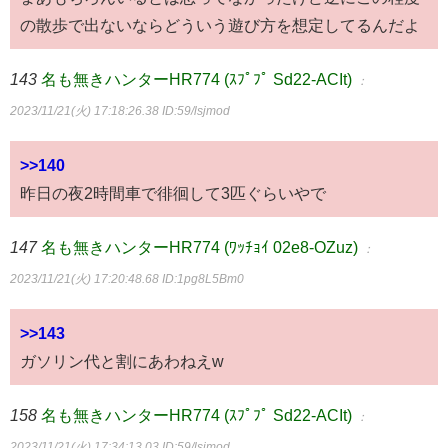
の散歩で出ないならどういう遊び方を想定してるんだよ
143
名も無きハンターHR774 (ｽﾌﾟﾌﾟ Sd22-ACIt)
：
2023/11/21(火) 17:18:26.38
ID:59/lsjmod
>>140
昨日の夜2時間車で徘徊して3匹ぐらいやで
147
名も無きハンターHR774 (ﾜｯﾁｮｲ 02e8-OZuz)
：
2023/11/21(火) 17:20:48.68
ID:1pg8L5Bm0
>>143
ガソリン代と割にあわねえw
158
名も無きハンターHR774 (ｽﾌﾟﾌﾟ Sd22-ACIt)
：
2023/11/21(火) 17:34:13.03
ID:59/lsjmod