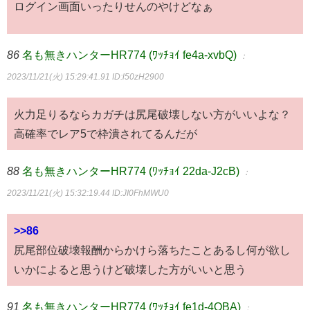
ログイン画面いったりせんのやけどなぁ
86
名も無きハンターHR774 (ﾜｯﾁｮｲ fe4a-xvbQ)
：
2023/11/21(火) 15:29:41.91
ID:l50zH2900
火力足りるならカガチは尻尾破壊しない方がいいよな？
高確率でレア5で枠潰されてるんだが
88
名も無きハンターHR774 (ﾜｯﾁｮｲ 22da-J2cB)
：
2023/11/21(火) 15:32:19.44
ID:JI0FhMWU0
>>86
尻尾部位破壊報酬からかけら落ちたことあるし何が欲し
いかによると思うけど破壊した方がいいと思う
91
名も無きハンターHR774 (ﾜｯﾁｮｲ fe1d-4QBA)
：