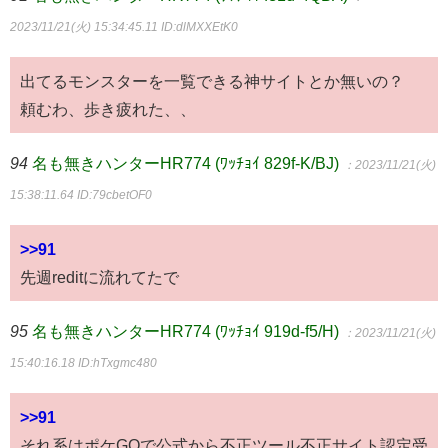
2023/11/21(火) 15:34:45.11
ID:dlMXXEtK0
出てるモンスターを一覧できる神サイトとか無いの？
頼むわ、歩き疲れた、、
94
名も無きハンターHR774 (ﾜｯﾁｮｲ 829f-K/BJ)
：2023/11/21(火)
15:38:11.64
ID:79cbetOF0
>>91
先週reditに流れてたで
95
名も無きハンターHR774 (ﾜｯﾁｮｲ 919d-f5/H)
：2023/11/21(火)
15:40:16.18
ID:hTxgmc480
>>91
それ系はポケGOで公式から不正ツール不正サイト認定受