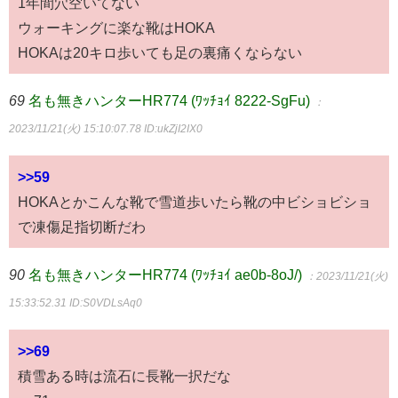
1年間穴空いてない
ウォーキングに楽な靴はHOKA
HOKAは20キロ歩いても足の裏痛くならない
69
名も無きハンターHR774 (ﾜｯﾁｮｲ 8222-SgFu)
：
2023/11/21(火) 15:10:07.78
ID:ukZjI2IX0
>>59
HOKAとかこんな靴で雪道歩いたら靴の中ビショビショ
で凍傷足指切断だわ
90
名も無きハンターHR774 (ﾜｯﾁｮｲ ae0b-8oJ/)
：2023/11/21(火)
15:33:52.31
ID:S0VDLsAq0
>>69
積雪ある時は流石に長靴一択だな