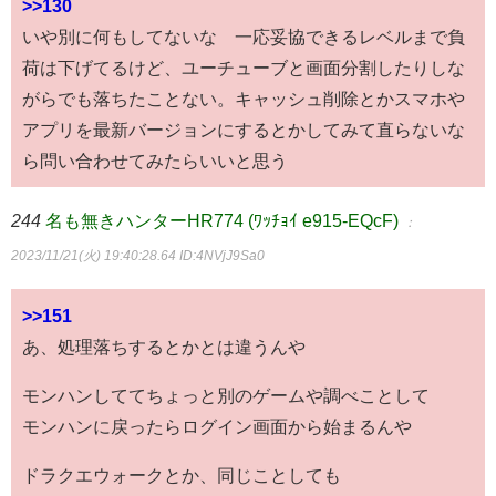
>>130
いや別に何もしてないな 一応妥協できるレベルまで負
荷は下げてるけど、ユーチューブと画面分割したりしな
がらでも落ちたことない。キャッシュ削除とかスマホや
アプリを最新バージョンにするとかしてみて直らないな
ら問い合わせてみたらいいと思う
244
名も無きハンターHR774 (ﾜｯﾁｮｲ e915-EQcF)
：
2023/11/21(火) 19:40:28.64
ID:4NVjJ9Sa0
>>151
あ、処理落ちするとかとは違うんや
モンハンしててちょっと別のゲームや調べことして
モンハンに戻ったらログイン画面から始まるんや
ドラクエウォークとか、同じことしても