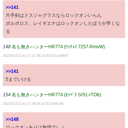
>>141
片手剣はドスジャグラスならロックオンいらん
ボルボロス、レイギエナはロックオンしたほうが早くな
る
148
名も無きハンターHR774 (ﾜｯﾁｮｲ 7257-RmvW)
：
2023/11/21(火) 17:21:58.19
ID:zc0aJ8R40
>>141
5までいける
154
名も無きハンターHR774 (ｵｯﾍﾟｹ Sr51-rTO6)
：
2023/11/21(火) 17:28:46.42
ID:0el8/Jlkr
>>148
ロックオンありは無理でしょ