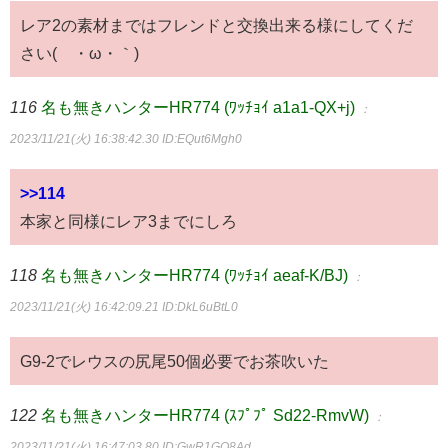
レア2の素材まではフレンドと交換出来る様にしてくだ
さい(´・ω・｀)
116
名も無きハンターHR774 (ﾜｯﾁｮｲ a1a1-QX+j)
：
2023/11/21(火) 16:38:42.30
ID:EQut6Mgh0
>>114
本家と同様にレア3までにしろ
118
名も無きハンターHR774 (ﾜｯﾁｮｲ aeaf-K/BJ)
：
2023/11/21(火) 16:42:09.21
ID:DkL6uBtL0
G9-2でレウスの尻尾50個必要でお茶吹いた
122
名も無きハンターHR774 (ｽﾌﾟﾌﾟ Sd22-RmvW)
：
2023/11/21(火) 16:47:03.80
ID:GwR1GO8Ad