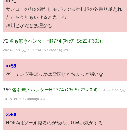
>>71
サンコーの前の指だしモデルで去年札幌の冬乗り越えれ
たから今年もいけると思うわ
旭川とかだと無理かも
71
名も無きハンターHR774 (ｽｯｯﾌﾟ Sd22-F30J)
：
2023/11/21(火) 15:11:04.15
ID:iZAYsg+cd
>>59
ゲーミング手ぽっかは雪国じゃちょっと弱いな
189
名も無きハンターHR774 (ｽﾌｯ Sd22-a0uf)
：2023/11/21(火)
18:15:38.36
ID:8ohfpgEmd
>>59
HOKAはソール減るのが他のより早い気がする