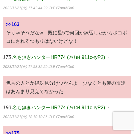
2023/11/21(火) 17:43:44.22
ID:EY7pmAOo0
>>163
そりゃそうだなw 既に星5で何回か練習したからボコボ
コにされるつもりはないけどな！
175
名も無きハンターHR774 (ﾜｯﾁｮｲ 911c-ryP2)
：
2023/11/21(火) 17:58:32.59
ID:EY7pmAOo0
色盲の人とか絶対見分けつかんよ 少なくとも俺の友達
はあんまり見えてなかった
180
名も無きハンターHR774 (ﾜｯﾁｮｲ 911c-ryP2)
：
2023/11/21(火) 18:10:10.86
ID:EY7pmAOo0
>>175