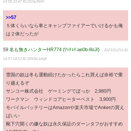
14:59:23.47
ID:2rUxjJNn0
>>57
５体くらいなら車とキャンプファイアーでいけるかも俺
は２体だったが
59
名も無きハンターHR774 (ﾜｯﾁｮｲ ae0b-8oJ/)
：2023/11/21(火)
14:57:18.57
ID:S0VDLsAq0
雪国の奴は冬も運動続けたかったらこれ買えば余裕で乗
り越えるぞ
サンコー株式会社 ゲーミングてぽっか 2,980円
ワークマン ウィンドコアヒーターベスト 3,900円
モバイルバッテリーはAmazonや楽天市場でAnkerの買え
ばいい
靴下穴開くの嫌な奴は永久保証のダーンタフがおすすめ