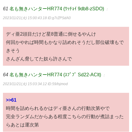
61
名も無きハンターHR774 (ﾜｯﾁｮｲ 9db8-zSDO)
：
2023/11/21(火) 15:00:43.18
ID:g7rZPSdA0
ディ亜2頭目だけど星8普通に倒せるやんけ
何回かやれば時間もかなり詰めれそうだし部位破壊もで
きそう
さんざん脅してた奴ら許さんで
64
名も無きハンターHR774 (ｽﾌﾟﾌﾟ Sd22-ACIt)
：
2023/11/21(火) 15:03:34.12
ID:59/lsjmod
>>61
時間を詰められるかはディ亜さんの行動次第やで
完全ランダムだからある程度こちらの行動が煮詰まった
らあとは運次第