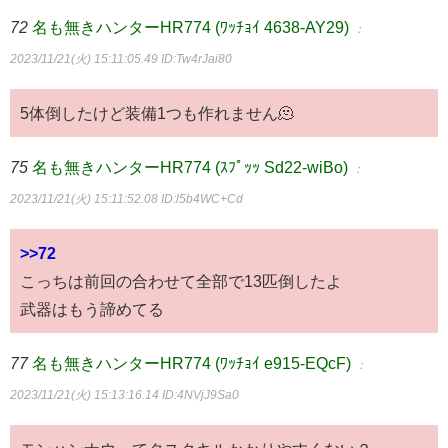
72
名も無きハンターHR774 (ﾜｯﾁｮｲ 4638-AY29)
：
2023/11/21(火) 15:11:05.49
ID:Tw4rJai80
5体倒したけど装備1つも作れません🫠
75
名も無きハンターHR774 (ｽﾌﾟｯｯ Sd22-wiBo)
：
2023/11/21(火) 15:11:52.08
ID:l5b4WC+Cd
>>72
こっちは前回の合わせて全部で13匹倒したよ
武器はもう諦めてる
77
名も無きハンターHR774 (ﾜｯﾁｮｲ e915-EQcF)
：
2023/11/21(火) 15:13:16.14
ID:4NVjJ9Sa0