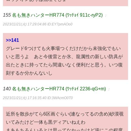
155
名も無きハンターHR774 (ﾜｯﾁｮｲ 911c-ryP2)
：
2023/11/21(火) 17:29:04.86
ID:EY7pmAOo0
>>141
グレード6つけても火事場つくだけだから未強化でもい
いと思うよ あと今後雷とか氷、龍属性の新しい防具が
出たときに持ってたら間違いなく便利だと思う。いつ復
刻するか分かんないし
140
名も無きハンターHR774 (ﾜｯﾁｮｲ 2236-qG+m)
：
2023/11/21(火) 17:16:35.40
ID:3WAcmO0T0
近所を散歩がてら6区画ぐらい(連なってるの含め)砂漠覗
いてみたけど一体も黒ディアいねえわ
まあもちろんいるとは思ってなかったけど逆にこの程度