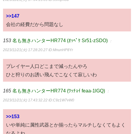
>>147
会社の経費だから問題なし
153
名も無きハンターHR774 (ｵｯﾍﾟｹ Sr51-zSDO)
：
2023/11/21(火) 17:28:20.27
ID:MnunHP8Yr
プレイヤー人口どこまで減ったんやろ
ひと狩りのお誘い飛んでこなくて寂しいわ
165
名も無きハンターHR774 (ﾜｯﾁｮｲ feaa-1lGQ)
：
2023/11/21(火) 17:43:32.22
ID:C9z1W7vW0
>>153
いや単純に属性武器とか揃ったらマルチしなくてもよく
なるよね