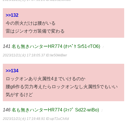
>>132
今の所火だけは腰がいる
雷はジンオウガ装備で変わる
141
名も無きハンターHR774 (ｵｯﾍﾟｹ Sr51-rTO6)
：
2023/11/21(火) 17:18:05.37
ID:Iw50kkBwr
>>134
ロックオンあり火属性4までいけるのか
腰g6作る労力考えたらロックオンなし火属性5でもいい
気がするけど
146
名も無きハンターHR774 (ｽｯﾌﾟ Sd22-wiBo)
：
2023/11/21(火) 17:19:48.91
ID:upT1uChXd