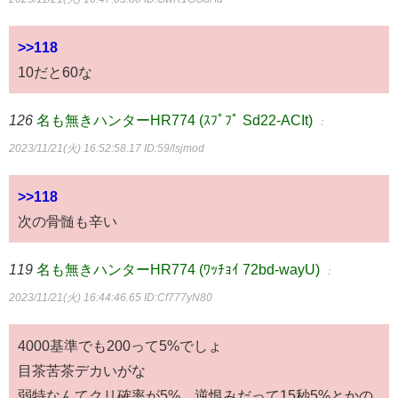
>>118
10だと60な
126
名も無きハンターHR774 (ｽﾌﾟﾌﾟ Sd22-ACIt)
：
2023/11/21(火) 16:52:58.17
ID:59/lsjmod
>>118
次の骨髄も辛い
119
名も無きハンターHR774 (ﾜｯﾁｮｲ 72bd-wayU)
：
2023/11/21(火) 16:44:46.65
ID:Cf777yN80
4000基準でも200って5%でしょ
目茶苦茶デカいがな
弱特なんてクリ確率が5%、逆恨みだって15秒5%とかの