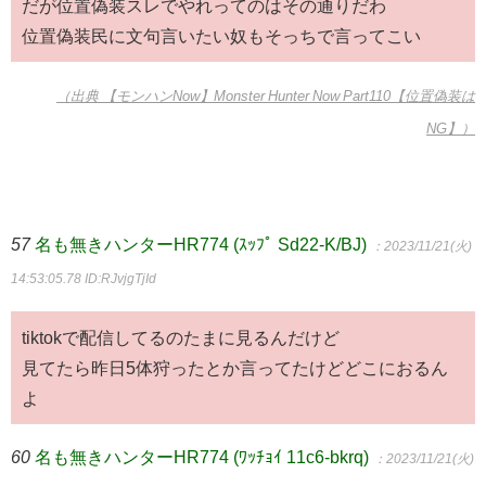
だが位置偽装スレでやれってのはその通りだわ
位置偽装民に文句言いたい奴もそっちで言ってこい
（出典 【モンハンNow】Monster Hunter Now Part110【位置偽装は
NG】）
57
名も無きハンターHR774 (ｽｯﾌﾟ Sd22-K/BJ)
：2023/11/21(火)
14:53:05.78
ID:RJvjgTjId
tiktokで配信してるのたまに見るんだけど
見てたら昨日5体狩ったとか言ってたけどどこにおるん
よ
60
名も無きハンターHR774 (ﾜｯﾁｮｲ 11c6-bkrq)
：2023/11/21(火)