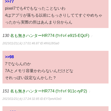
>>77
pixel7でも4でもなったことないわ
4はアプリが落ちる以前にもっさりしててすぐやめちゃ
ったから実際の所はあんまり分からん
130
名も無きハンターHR774 (ﾜｯﾁｮｲ e915-EQcF)
：
2023/11/21(火) 17:01:46.87
ID:4NVjJ9Sa0
>>98
7でならんのか
7Aとメモリ容量かわらないんだけどな
それっぽい設定なんかした？
151
名も無きハンターHR774 (ﾜｯﾁｮｲ 911c-ryP2)
：
2023/11/21(火) 17:24:32.85
ID:EY7pmAOo0