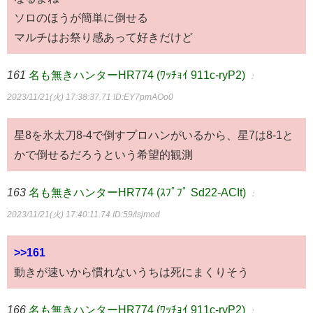
ソロのほうが簡単に倒せる
マルチはお祭り感あって好きだけど
161
名も無きハンターHR774 (ﾜｯﾁｮｲ 911c-ryP2)
：
2023/11/21(火) 17:38:37.71
ID:EY7pmAOo0
星8を氷太刀8-4で倒すプロハンがいるから、星7は8-1と
かで倒せるだろうという希望的観測
163
名も無きハンターHR774 (ｽﾌﾟﾌﾟ Sd22-ACIt)
：
2023/11/21(火) 17:40:11.74
ID:59/lsjmod
>>161
動きが速いから慣れないうちは死にまくりそう
166
名も無きハンターHR774 (ﾜｯﾁｮｲ 911c-ryP2)
：