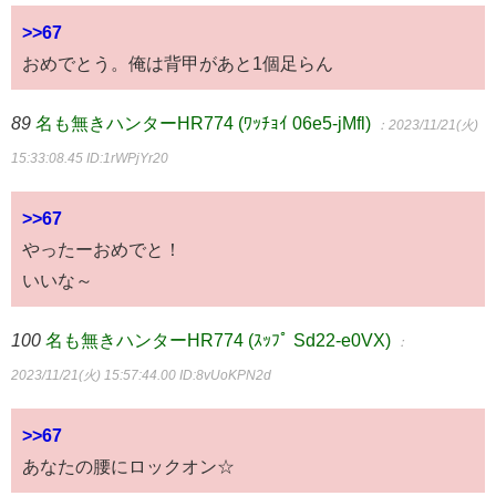
>>67
おめでとう。俺は背甲があと1個足らん
89
名も無きハンターHR774 (ﾜｯﾁｮｲ 06e5-jMfl)
：2023/11/21(火)
15:33:08.45
ID:1rWPjYr20
>>67
やったーおめでと！
いいな～
100
名も無きハンターHR774 (ｽｯﾌﾟ Sd22-e0VX)
：
2023/11/21(火) 15:57:44.00
ID:8vUoKPN2d
>>67
あなたの腰にロックオン☆