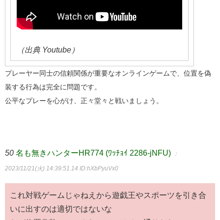
（出典 Youtube）
プレーヤー同士の信頼関係が重要なオンラインゲームで、位置を偽
装する行為は完全に問題です。
公平なプレーを心がけ、正々堂々と戦いましょう。
50
名も無きハンターHR774 (ﾜｯﾁｮｲ 2286-jNFU)
：
2023/11/21(火) 14:39:51.14
ID:hXbPyuVx0
これ対戦ゲームじゃねえから遊戯王やスポーツを引き合
いに出すのは適切ではないな