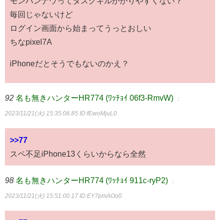
モンハンナウってタスクキルかかりやすくない？
毎回じゃないけど
ログイン画面から始まってうっとおしい
ちなpixel7A
iPhoneだとそうでもないのかえ？
92
名も無きハンターHR774 (ﾜｯﾁｮｲ 06f3-RmvW)
：
2023/11/21(火) 15:35:06.85
ID:fEwoMjuL0
>>77
スペ不足iPhone13くらいからなら全然
98
名も無きハンターHR774 (ﾜｯﾁｮｲ 911c-ryP2)
：
2023/11/21(火) 15:51:00.17
ID:EY7pmAOo0