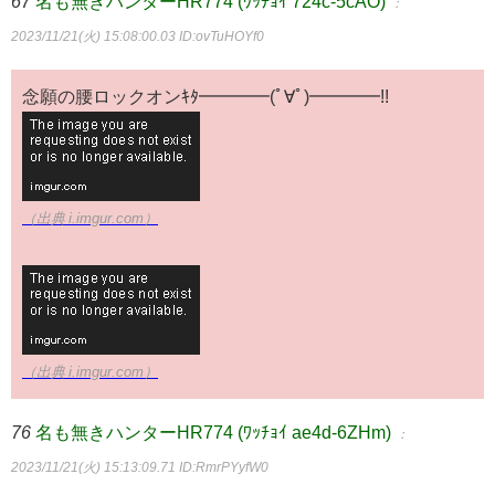
67
名も無きハンターHR774 (ﾜｯﾁｮｲ 724c-5cAO)
：
2023/11/21(火) 15:08:00.03
ID:ovTuHOYf0
念願の腰ロックオンｷﾀ━━━━(ﾟ∀ﾟ)━━━━!!
（出典 i.imgur.com）
（出典 i.imgur.com）
76
名も無きハンターHR774 (ﾜｯﾁｮｲ ae4d-6ZHm)
：
2023/11/21(火) 15:13:09.71
ID:RmrPYyfW0