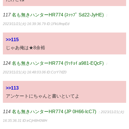
117
名も無きハンターHR774 (ｽｯｯﾌﾟ Sd22-JyHE)
：
2023/11/21(火) 16:39:36.79
ID:1FkUfmpEd
>>115
じゃあ俺は★8余裕
124
名も無きハンターHR774 (ﾜｯﾁｮｲ a981-EQcF)
：
2023/11/21(火) 16:48:03.06
ID:CcrY7ifZ0
>>113
アンケートにちゃんと書いといてよ
114
名も無きハンターHR774 (JP 0H66-IcC7)
：2023/11/21(火)
16:35:36.31
ID:eCjH8H0WH