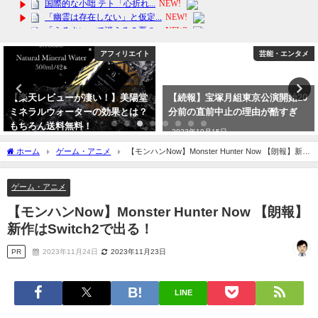
アフィリエイト
芸能・エンタメ
【楽天レビューが凄い！】美陽堂
【続報】宝塚月組東京公演開始20
ミネラルウォーターの効果とは？
分前の直前中止の理由が酷すぎ
もちろん送料無料！
2023年10月15日
2024年2月14日
ホーム
ゲーム・アニメ
【モンハンNow】Monster Hunter Now 【朗報】新作
はSwitch2で出る！
ゲーム・アニメ
【モンハンNow】Monster Hunter Now 【朗報】
新作はSwitch2で出る！
PR
2023年11月24日
2023年11月23日
LINE