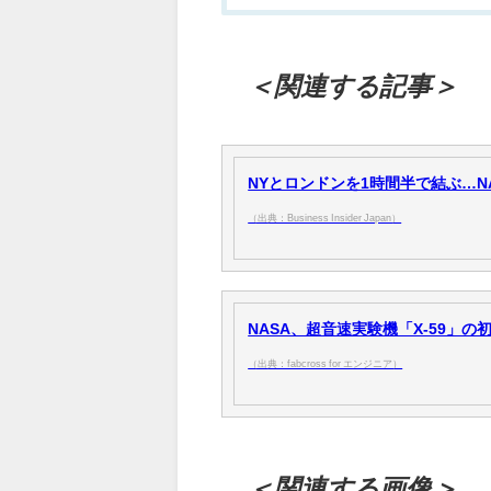
＜関連する記事＞
NYとロンドンを1時間半で結ぶ…NASA、マ
（出典：Business Insider Japan）
NASA、超音速実験機「X-59」の初飛
（出典：fabcross for エンジニア）
＜関連する画像＞