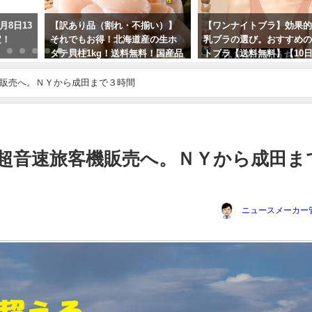
不揃い）】
【ワンナイトブラ】効果的な育
シャワーヘッドの美
道産の生ホ
乳ブラの選び。おすすめのナイ
ごい！使い方や特徴
料無料！国産品
トブラ【送料無料】【10日間全
2024年3月21日
額返金交換保証】育乳！ホール
ド 脇高加工 横流れ 防止 おうち時
機販売へ。ＮＹから成田まで３時間
間
2024年3月28日
・超音速旅客機販売へ。ＮＹから成田ま
ニュースメーカー