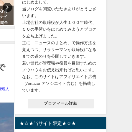
はじめまして。
当ブログを閲覧いただきありがとうござ
肌効果がす
【スクープ！】2024年は全組の
【口コミで評判】森の
います。
を徹底解説
トップスター全員退団！『宝塚
熊本産白米5kgの特徴
上場会社の取締役が人生１００年時代、
GRAPH』1月号
ポイント！送料無料 
騒動
５０の手習いをはじめてみようとブログ
2023年12月23日
を立ち上げました。
2024年8月26日
主に「ニュースのまとめ」で操作方法を
覚えつつ、サラリーマンが取締役になる
までの道のりを公開していきます。
若い世代が管理職や役員を目指すための
で
ノウハウをお伝え出来ればと思います。
なお、このサイトはアフィリエイト広告
（Amazonアソシエイト含む）を掲載し
管理人
ています。
プロフィール詳細
★☆★当サイト限定★☆★