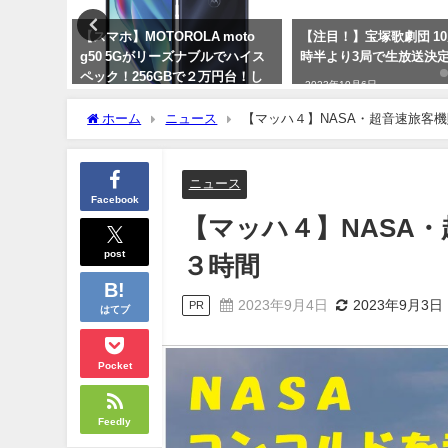
LA moto
【注目！】宝塚歌劇団 10月8日13
【訳あり品（割れ・
ナブルでハイス
時半より3局で生放送決定！
それでもお得！北海
で２万円台！し
タテ貝柱1kg！送
2023年10月6日
いのが良い！
2024年2月20日
ホーム
ニュース
【マッハ４】NASA・超音速旅客
ニュース
Facebook
【マッハ４】NASA
post
３時間
2023年9月4日
2023年9月3日
PR
はてブ
Pocket
Feedly