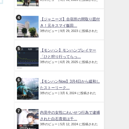
【ジャニーズ】合宿所の間取り図付
き！元キスマイ飯田...
3件のビュー
|
9月 29, 2023 に投稿された
【モンハン】モンハンプレイヤー
「ひと狩り行ってらっ...
3件のビュー
|
6月 29, 2025 に投稿された
【モンハンNow】3月4日から緩和し
たストーリーク...
3件のビュー
|
3月 6, 2024 に投稿された
内見中の女性にわいせつ行為で逮捕
された白石貴規は千...
3件のビュー
|
5月 12, 2024 に投稿された