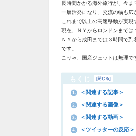
長時間かかる海外旅行が、今ま
一層活発になり、交流の幅も広
これまで以上の高速移動が実現
現在、ＮＹからロンドンまでは
ＮＹから成田までは３時間で到
です。
こりゃ、国産ジェットは無理で
もくじ
[
閉じる
]
＜関連する記事＞
1.
＜関連する画像＞
2.
＜関連する動画＞
3.
＜ツイッターの反応＞
4.