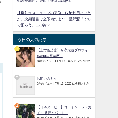
怨念が舞台に憑依で楽屋は騒然に
が
【嵐】ラストライブの裏側。政治利用という
か、次期選書で立候補だよ〜！星野源『うち
で踊ろう』二の舞？
う
今日の人気記事
【上方落語家】月亭太遊プロフィー
ルwiki経歴学歴...
70件のビュー
|
1月 17, 2026 に投稿された
お問い合わせ
8件のビュー
|
7月 12, 2023 に投稿された
【日本ダービー】ゴーイントゥスカ
イ・ 武豊とパント...
8件のビュー
|
5月 31, 2026 に投稿された