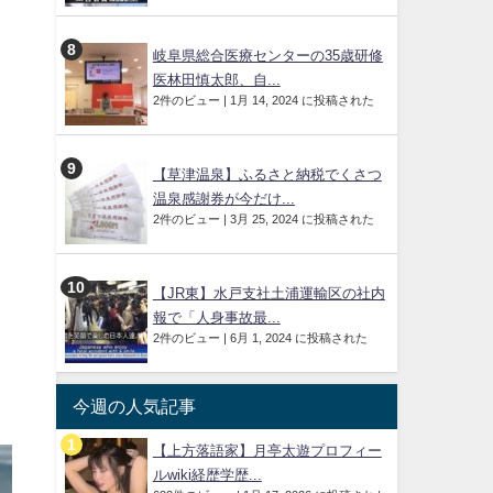
岐阜県総合医療センターの35歳研修
医林田慎太郎、自...
2件のビュー
|
1月 14, 2024 に投稿された
【草津温泉】ふるさと納税でくさつ
温泉感謝券が今だけ...
2件のビュー
|
3月 25, 2024 に投稿された
【JR東】水戸支社土浦運輸区の社内
報で「人身事故最...
2件のビュー
|
6月 1, 2024 に投稿された
今週の人気記事
【上方落語家】月亭太遊プロフィー
ルwiki経歴学歴...