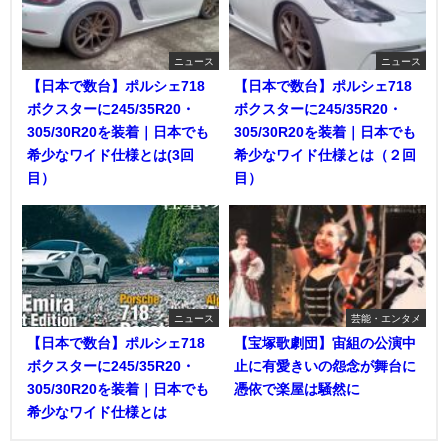
ニュース
ニュース
【日本で数台】ポルシェ718
【日本で数台】ポルシェ718
ボクスターに245/35R20・
ボクスターに245/35R20・
305/30R20を装着｜日本でも
305/30R20を装着｜日本でも
希少なワイド仕様とは(3回
希少なワイド仕様とは（２回
目）
目）
ニュース
芸能・エンタメ
【日本で数台】ポルシェ718
【宝塚歌劇団】宙組の公演中
ボクスターに245/35R20・
止に有愛きいの怨念が舞台に
305/30R20を装着｜日本でも
憑依で楽屋は騒然に
希少なワイド仕様とは