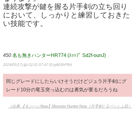
連続攻撃が鍵を握る片手剣の立ち回り
において、しっかりと練習しておきた
い技能です。
450
名も無きハンターHR774 (ｽｯｯﾌﾟ Sd2f-ounJ)
：
2024/05/17(金) 02:01:07.47
ID:gtMJIhPRd
同じグレードにしたらいけそうだけどジュラ片手剣にグ
レード10分の竜玉突っ込むのは勇気が要るだろうね
（出典 【モンハンNow】Monster Hunter Now［片手剣］2バッシュ目）