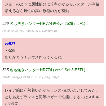
ジョーのように属性部分に倍率かかるモンスターが今後
増えるなら属性の高い原種の方が有効
529
名も無きハンターHR774 (ﾜｯﾁｮｲ 2b28-mLF1)
：
2024/05/28(火) 01:30:35.35
ID:HapmP+4g0
>>527
>>528
ありがとう！レウス作ってくるね
535
名も無きハンターHR774 (ｽｯｯﾌﾟ Sdb3-E5TL)
：
2024/05/28(火) 23:10:31.31
ID:yV6MpTWgd
レイア腕に守勢着いたからランスっぽいことしてみた。
とりあえずランスと同等のガード性能にするにはスキル
が3必要。