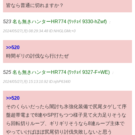
皆なら普通に切れますか？
523
名も無きハンターHR774 (ﾜｯﾁｮｲ 9330-hZwf)
：
2024/05/27(月) 08:29:34.48
ID:NHGLGMc+0
>>520
時間ギリの討伐なら行けたぜ
525
名も無きハンターHR774 (ﾜｯﾁｮｲ 9327-F+WE)
：
2024/05/27(月) 15:13:10.92
ID:njhP634I0
>>520
そのくらいだったら闇討ち氷強化装備で尻尾タゲして序
盤超帯電まで8連やSP打ちつつ様子見て火力足りそうな
ら回転切りループ、ギリギリそうなら8連ループ主体で
やっていけばほぼ尻尾切り討伐失敗しないと思う