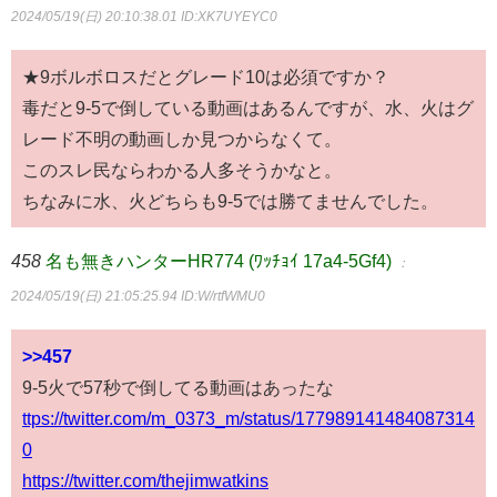
2024/05/19(日) 20:10:38.01
ID:XK7UYEYC0
★9ボルボロスだとグレード10は必須ですか？
毒だと9-5で倒している動画はあるんですが、水、火はグ
レード不明の動画しか見つからなくて。
このスレ民ならわかる人多そうかなと。
ちなみに水、火どちらも9-5では勝てませんでした。
458
名も無きハンターHR774 (ﾜｯﾁｮｲ 17a4-5Gf4)
：
2024/05/19(日) 21:05:25.94
ID:W/rtfWMU0
>>457
9-5火で57秒で倒してる動画はあったな
ttps://twitter.com/m_0373_m/status/177989141484087314
0
https://twitter.com/thejimwatkins