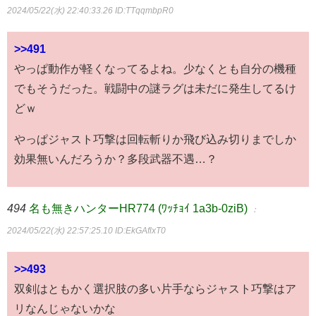
2024/05/22(水) 22:40:33.26
ID:TTqqmbpR0
>>491
やっぱ動作が軽くなってるよね。少なくとも自分の機種
でもそうだった。戦闘中の謎ラグは未だに発生してるけ
どｗ
やっぱジャスト巧撃は回転斬りか飛び込み切りまでしか
効果無いんだろうか？多段武器不遇…？
494
名も無きハンターHR774 (ﾜｯﾁｮｲ 1a3b-0ziB)
：
2024/05/22(水) 22:57:25.10
ID:EkGAflxT0
>>493
双剣はともかく選択肢の多い片手ならジャスト巧撃はア
リなんじゃないかな