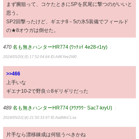
まず腕狙って、コケたときにSPを尻尾に撃つのがいいと
思う。
SP2回撃ったけど、ギエナ8－5の氷5装備でフィールド
の★8オウガは倒せた。
470
名も無きハンターHR774 (ﾜｯﾁｮｲ 4e28-r1ry)
：
2024/05/20(月) 17:52:04.64
ID:A4KYee2W0
>>466
上手いな
ギエナ10-2で野良☆8ギリギリだった
489
名も無きハンターHR774 (ｱｳｱｳｳｰ Sac7-kryU)
：
2024/05/22(水) 21:50:33.97
ID:Aa8MoCLsa
片手なら漂移錬成は何狙うべきかね