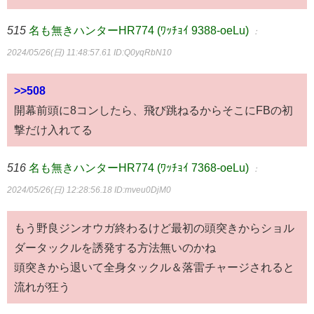
515
名も無きハンターHR774 (ﾜｯﾁｮｲ 9388-oeLu)
：
2024/05/26(日) 11:48:57.61
ID:Q0yqRbN10
>>508
開幕前頭に8コンしたら、飛び跳ねるからそこにFBの初
撃だけ入れてる
516
名も無きハンターHR774 (ﾜｯﾁｮｲ 7368-oeLu)
：
2024/05/26(日) 12:28:56.18
ID:mveu0DjM0
もう野良ジンオウガ終わるけど最初の頭突きからショル
ダータックルを誘発する方法無いのかね
頭突きから退いて全身タックル＆落雷チャージされると
流れが狂う