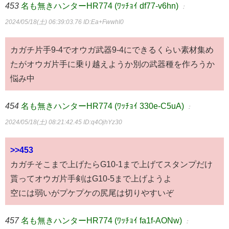
453
名も無きハンターHR774 (ﾜｯﾁｮｲ df77-v6hn)
：
2024/05/18(土) 06:39:03.76
ID:Ea+FwwhI0
カガチ片手9-4でオウガ武器9-4にできるくらい素材集め
たがオウガ片手に乗り越えようか別の武器種を作ろうか
悩み中
454
名も無きハンターHR774 (ﾜｯﾁｮｲ 330e-C5uA)
：
2024/05/18(土) 08:21:42.45
ID:q4OjhYz30
>>453
カガチそこまで上げたらG10-1まで上げてスタンプだけ
貰ってオウガ片手剣はG10-5まで上げようよ
空には弱いがプケプケの尻尾は切りやすいぞ
457
名も無きハンターHR774 (ﾜｯﾁｮｲ fa1f-AONw)
：