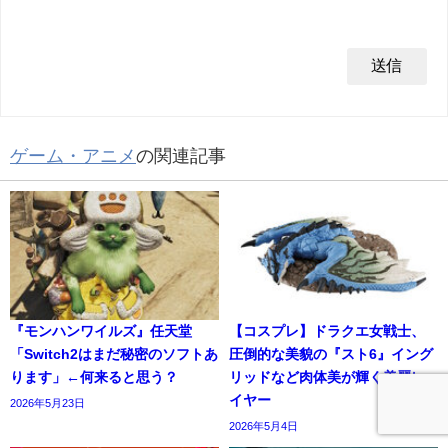
ゲーム・アニメ
の関連記事
『モンハンワイルズ』任天堂
【コスプレ】ドラクエ女戦士、
「Switch2はまだ秘密のソフトあ
圧倒的な美貌の『スト6』イング
ります」←何来ると思う？
リッドなど肉体美が輝く美麗レ
イヤー
2026年5月23日
2026年5月4日