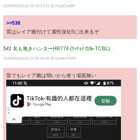
2024/05/29(水) 09:19:53.11
ID:A1jgEzwB0
>>536
雷はレイア腕付けて属性強化5に出来るぞ
541
名も無きハンターHR774 (ﾜｯﾁｮｲ f1fe-TCBL)
：
2024/05/29(水) 11:06:04.00
ID:QhMuYX/P0
雷でもレイア腕は弱いから使う場面無い