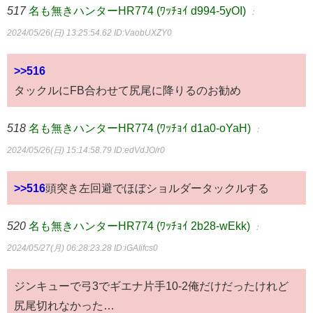
517
名も無きハンターHR774 (ﾜｯﾁｮｲ d994-5yOI)
：
2024/05/26(日) 13:25:54.62
ID:VaobUXZY0
>>516
タックルにFB合わせて尻尾に降りるのお勧め
518
名も無きハンターHR774 (ﾜｯﾁｮｲ d1a0-oYaH)
：
2024/05/26(日) 15:14:58.79
ID:edVdJO/r0
>>516
頭突き左回避でほぼショルダータックルする
520
名も無きハンターHR774 (ﾜｯﾁｮｲ 2b28-wEkk)
：
2024/05/27(月) 06:28:23.28
ID:iGAIifcs0
ジンキューで弓3でギエナ片手10-2俺だけだったけれど
尻尾切れなかった…