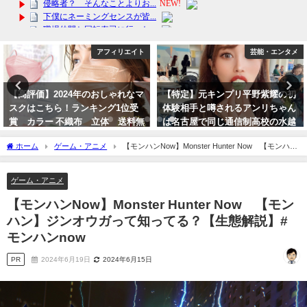
イト
芸能・エンタメ
アフィリエ
なマ
【特定】元キンプリ平野紫耀の初
【最安値】獣医師オススメ！
受
体験相手と噂されるアンリちゃん
シール。フローリングの滑り
料無
は名古屋で同じ通信制高校の水越
に抜群の効果！フットパッド 
安里と判明！
ケア すべり止め 保護 年寄
ホーム
ゲーム・アニメ
【モンハンNow】Monster Hunter Now 【モンハ
老犬
2023年10月11日
ン】ジンオウガって知ってる？【生態解説】#モンハンnow
2024年3月17日
ゲーム・アニメ
【モンハンNow】Monster Hunter Now 【モン
ハン】ジンオウガって知ってる？【生態解説】#
モンハンnow
PR
2024年6月19日
2024年6月15日