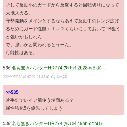
そして反動小のガードから反撃すると回転切りになって
大抵スカる。
守勢発動をメインとするならあえて反動中のレンジ広げ
るためにガード性能＋１～２くらいにしておいてFB狙う
と強いかもしれん
で、強いかと問われるとうーん。
可能性はある。
536
名も無きハンターHR774 (ﾜｯﾁｮｲ 2b28-wEkk)
：
2024/05/29(水) 07:31:31.53
ID:YzpfhwQf0
>>535
片手剣でレイア腕使う場面ある？
属性強化5を優先してしまう
538
名も無きハンターHR774 (ﾜｯﾁｮｲ 49ab-oYaH)
：