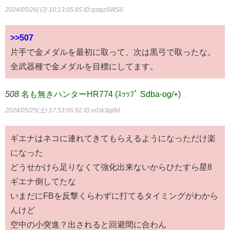
2024/05/26(日) 10:13:05.85
ID:qstqz6WS0
>>507
片手で金メダルを最初に取って、次は黒弓で取ったな。
全武器種で金メダルを目標にしてます。
508
名も無きハンターHR774 (ｽｯｯﾌﾟ Sdba-og/+)
：
2024/05/25(土) 17:53:06.92
ID:xrDk3pj8d
ギエナはネコに連れてきてもらえるようになっただけ楽
になった
どうせかけら足りなくて強化出来ないからひたすら星8
ギエナ倒してたな
いまだにFBを反撃くらわずに打てるタイミングがわから
んけど
空中の小突進？出されると回避間に合わん