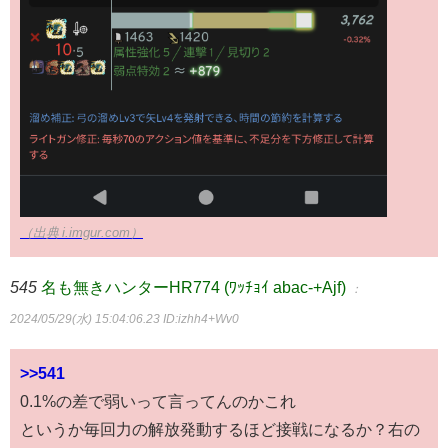
（出典 i.imgur.com）
545
名も無きハンターHR774 (ﾜｯﾁｮｲ abac-+Ajf)
：
2024/05/29(水) 15:04:06.23
ID:izhh4+Wv0
>>541
0.1%の差で弱いって言ってんのかこれ
というか毎回力の解放発動するほど接戦になるか？右の