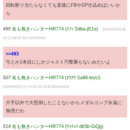
回転斬り当たらなくても直後にFBやSP仕込めばいいか
ら
495
名も無きハンターHR774 (ｽﾌｯ Sdba-jE1s)
：2024/05/23(木)
00:13:48.67
ID:oTsYkVHhd
>>493
弓とか1本目にしかジャスト巧撃乗らないみたいよ
507
名も無きハンターHR774 (ｱｳｱｳ Sa86-kryU)
：
2024/05/25(土) 14:22:39.29
ID:lDfUXe60a
片手以外で大型倒したことないからメダルコンプ永遠に
無理だわ
514
名も無きハンターHR774 (ﾜｯﾁｮｲ db5b-GiQg)
：