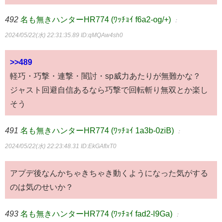
492
名も無きハンターHR774 (ﾜｯﾁｮｲ f6a2-og/+)
：
2024/05/22(水) 22:31:35.89
ID:qMQAw4sh0
>>489
軽巧・巧撃・連撃・闇討・sp威力あたりが無難かな？
ジャスト回避自信あるなら巧撃で回転斬り無双とか楽し
そう
491
名も無きハンターHR774 (ﾜｯﾁｮｲ 1a3b-0ziB)
：
2024/05/22(水) 22:23:48.31
ID:EkGAflxT0
アプデ後なんかちゃきちゃき動くようになった気がする
のは気のせいか？
493
名も無きハンターHR774 (ﾜｯﾁｮｲ fad2-l9Ga)
：