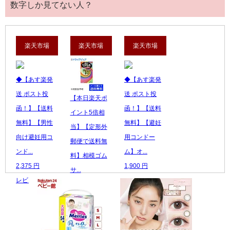
数字しか見てない人？
楽天市場
楽天市場
楽天市場
◆【あす楽発
◆【あす楽発
送 ポスト投
送 ポスト投
【本日楽天ポ
函！】【送料
函！】【送料
イント5倍相
無料】【男性
無料】【避妊
当】【定形外
向け避妊用コ
用コンドー
郵便で送料無
ンド...
ム】オ...
料】相模ゴム
2,375 円
1,900 円
サ...
レビュー数：0
レビュー数：0
710 円
レビュー数：0