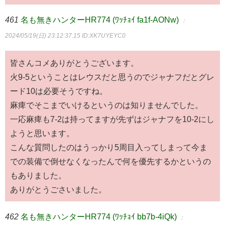
461
名も無きハンターHR774 (ﾜｯﾁｮｲ fa1f-AONw)
：
2024/05/19(日) 23:12:37.15
ID:XK7UYEYC0
皆さんコメありがとうございます。
火9-5ということはレウスだと思うのでジャナフだとグレ
ード10は必要そうですね。
麻痺でそこまでいけるというのは知りませんでした。
一応麻痺も7-2は持ってますが先ずはジャナフを10-2にし
ようと思います。
こんな質問したのはうっかり5周目入ってしまって今ま
での装備で倒せなくなったんで何を優先するかというの
もありました。
ありがとうごさいました。
462
名も無きハンターHR774 (ﾜｯﾁｮｲ bb7b-4iQk)
：