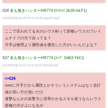
526
名も無きハンターHR774 (ﾜｯﾁｮｲ 2b28-mLF1)
：
2024/05/28(火) 00:55:16.43
ID:HapmP+4g0
ここで言われてる火のレウス剣って原種レウスのフレイ
ムナイフの方で合ってる？
片手は物理より属性値を優先した方がいいんだよな？
527
名も無きハンターHR774 (ｽｯﾌﾟ Sdb3-YkCi)
：
2024/05/28(火) 01:13:11.40
ID:SEtmQcJsd
>>526
nowに片手だから属性とかそういうシステムはなく合計
値が高い方が強いだけ
連撃なんかの攻撃力に倍率かかるスキル使うならレウス
亜種の方が上になるが