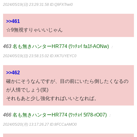
2024/05/19(日) 23:29:31.58
ID:Q9FXTrwi0
>>461
☆9無視すりゃいいじゃん
463
名も無きハンターHR774 (ﾜｯﾁｮｲ fa1f-AONw)
：
2024/05/19(日) 23:58:15.02
ID:XK7UYEYC0
>>462
確かにそうなんですが、目の前にいたら倒したくなるの
が人情でしょう(笑)
それもあと少し強化すればいいとなれば。
466
名も無きハンターHR774 (ﾜｯﾁｮｲ 5f78-rO07)
：
2024/05/20(月) 13:17:26.27
ID:8FCCaAMO0