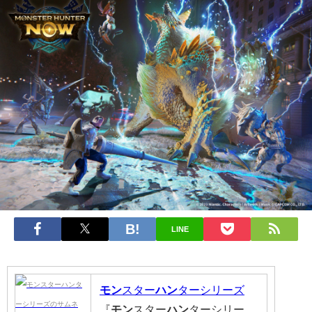
LINE
モン
スター
ハン
ターシリーズ
『
モン
スター
ハン
ターシリー