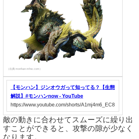
（出典 monhan-mhw.com）
【モンハン】ジンオウガって知ってる？【生態
解説】#モンハンnow - YouTube
https://www.youtube.com/shorts/A1mj4m6_EC8
敵の動きに合わせてスムーズに繰り出
すことができると、攻撃の隙が少なく
なります。