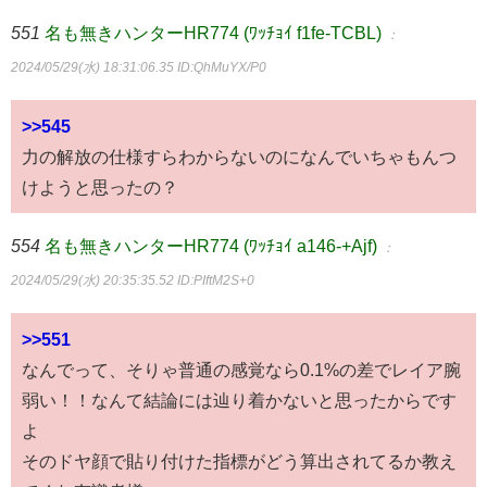
551
名も無きハンターHR774 (ﾜｯﾁｮｲ f1fe-TCBL)
：
2024/05/29(水) 18:31:06.35
ID:QhMuYX/P0
>>545
力の解放の仕様すらわからないのになんでいちゃもんつ
けようと思ったの？
554
名も無きハンターHR774 (ﾜｯﾁｮｲ a146-+Ajf)
：
2024/05/29(水) 20:35:35.52
ID:PIftM2S+0
>>551
なんでって、そりゃ普通の感覚なら0.1%の差でレイア腕
弱い！！なんて結論には辿り着かないと思ったからです
よ
そのドヤ顔で貼り付けた指標がどう算出されてるか教え