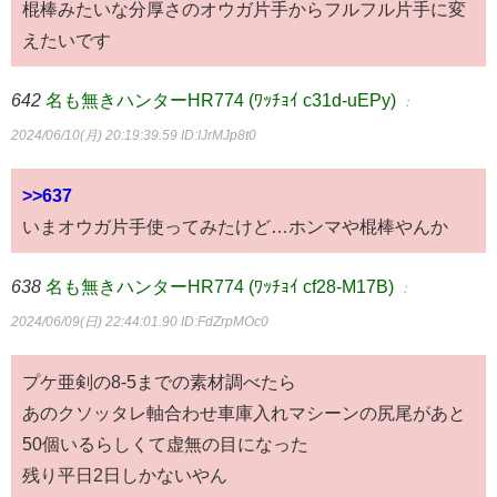
棍棒みたいな分厚さのオウガ片手からフルフル片手に変
えたいです
642
名も無きハンターHR774 (ﾜｯﾁｮｲ c31d-uEPy)
：
2024/06/10(月) 20:19:39.59
ID:IJrMJp8t0
>>637
いまオウガ片手使ってみたけど…ホンマや棍棒やんか
638
名も無きハンターHR774 (ﾜｯﾁｮｲ cf28-M17B)
：
2024/06/09(日) 22:44:01.90
ID:FdZrpMOc0
プケ亜剣の8-5までの素材調べたら
あのクソッタレ軸合わせ車庫入れマシーンの尻尾があと
50個いるらしくて虚無の目になった
残り平日2日しかないやん