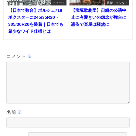
ニュース
芸能・エンタメ
【日本で数台】ポルシェ718
【宝塚歌劇団】宙組の公演中
ボクスターに245/35R20・
止に有愛きいの怨念が舞台に
305/30R20を装着｜日本でも
憑依で楽屋は騒然に
希少なワイド仕様とは
コメント
※
名前
※