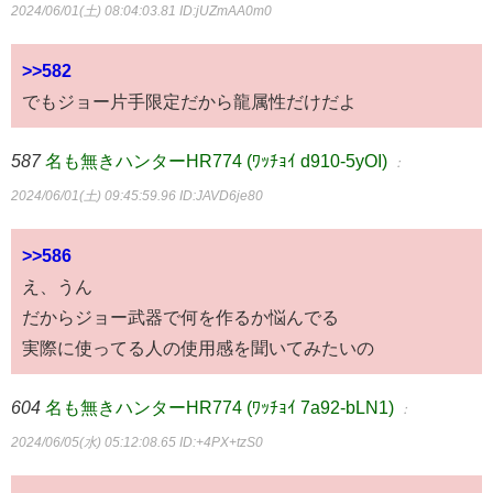
2024/06/01(土) 08:04:03.81
ID:jUZmAA0m0
>>582
でもジョー片手限定だから龍属性だけだよ
587
名も無きハンターHR774 (ﾜｯﾁｮｲ d910-5yOI)
：
2024/06/01(土) 09:45:59.96
ID:JAVD6je80
>>586
え、うん
だからジョー武器で何を作るか悩んでる
実際に使ってる人の使用感を聞いてみたいの
604
名も無きハンターHR774 (ﾜｯﾁｮｲ 7a92-bLN1)
：
2024/06/05(水) 05:12:08.65
ID:+4PX+tzS0