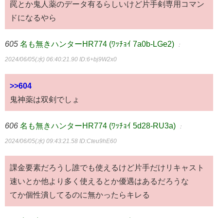
罠とか鬼人薬のデータ有るらしいけど片手剣専用コマン
ドになるやら
605
名も無きハンターHR774 (ﾜｯﾁｮｲ 7a0b-LGe2)
：
2024/06/05(水) 06:40:21.90
ID:6+bj9W2x0
>>604
鬼神薬は双剣でしょ
606
名も無きハンターHR774 (ﾜｯﾁｮｲ 5d28-RU3a)
：
2024/06/05(水) 09:43:21.58
ID:Cteu9hE60
課金要素だろうし誰でも使えるけど片手だけリキャスト
速いとか他より多く使えるとか優遇はあるだろうな
てか個性潰してるのに無かったらキレる