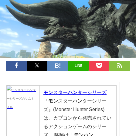
LINE
モン
スター
ハン
ターシリーズ
『
モン
スター
ハン
ターシリー
ズ』(Monster Hunter Series)
は、カプコンから発売されてい
るアクションゲームのシリー
ズ。 略称は「
モンハン
」、