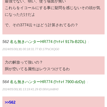
最強でない、弱い、使う場面が無い
これらをイコールにする事に疑問を感じないその頭が気
になっただけだよ
で、その3774云々はどう計算されてるの？
562
名も無きハンターHR774 (ﾜｯﾁｮｲ 917b-B2DL)
：
2024/05/30(木) 00:18:31.77
ID:17PsCKQG0
力の解放って強いの？
胴が空いてる属性はレウスつけてるわ
564
名も無きハンターHR774 (ﾜｯﾁｮｲ 7900-dzDy)
：
2024/05/30(木) 13:19:41.29
ID:06Vczm8H0
>>562