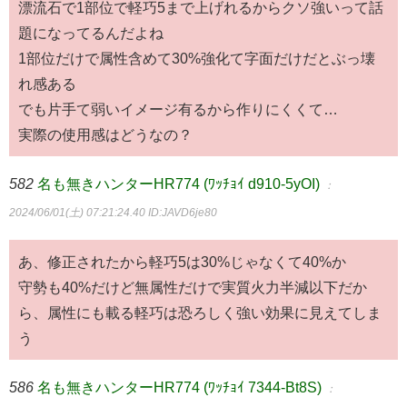
漂流石で1部位で軽巧5まで上げれるからクソ強いって話
題になってるんだよね
1部位だけで属性含めて30%強化て字面だけだとぶっ壊
れ感ある
でも片手て弱いイメージ有るから作りにくくて…
実際の使用感はどうなの？
582
名も無きハンターHR774 (ﾜｯﾁｮｲ d910-5yOI)
：
2024/06/01(土) 07:21:24.40
ID:JAVD6je80
あ、修正されたから軽巧5は30%じゃなくて40%か
守勢も40%だけど無属性だけで実質火力半減以下だか
ら、属性にも載る軽巧は恐ろしく強い効果に見えてしま
う
586
名も無きハンターHR774 (ﾜｯﾁｮｲ 7344-Bt8S)
：