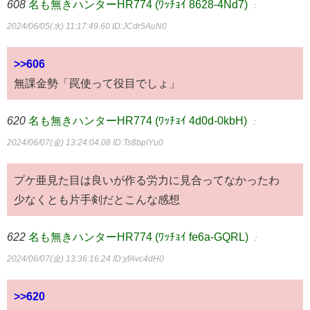
608
名も無きハンターHR774 (ﾜｯﾁｮｲ 8628-4Nd7)
：
2024/06/05(水) 11:17:49.60
ID:JCdr5AuN0
>>606
無課金勢「罠使って役目でしょ」
620
名も無きハンターHR774 (ﾜｯﾁｮｲ 4d0d-0kbH)
：
2024/06/07(金) 13:24:04.08
ID:Ts8bpIYu0
プケ亜見た目は良いが作る労力に見合ってなかったわ
少なくとも片手剣だとこんな感想
622
名も無きハンターHR774 (ﾜｯﾁｮｲ fe6a-GQRL)
：
2024/06/07(金) 13:36:16.24
ID:yfAvc4dH0
>>620