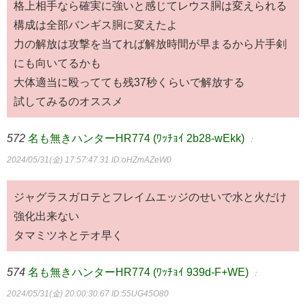
格上相手なら確実に強いと感じてレウス胴は変えられる
構成は全部バンギス胴に変えたよ
力の解放は攻撃を当てれば解放時間が早まるから片手剣
にも向いてるかも
大体適当に殴ってても残37秒くらいで解放する
試してみるのオススメ
572
名も無きハンターHR774 (ﾜｯﾁｮｲ 2b28-wEkk)
：
2024/05/31(金) 17:57:47.31
ID:oHZmAZeW0
ジャグラスガロテとフレイムエッジのせいで水と火だけ
強化出来ない
タマミツネとテオ早く
574
名も無きハンターHR774 (ﾜｯﾁｮｲ 939d-F+WE)
：
2024/05/31(金) 20:00:30.67
ID:55UG45O80