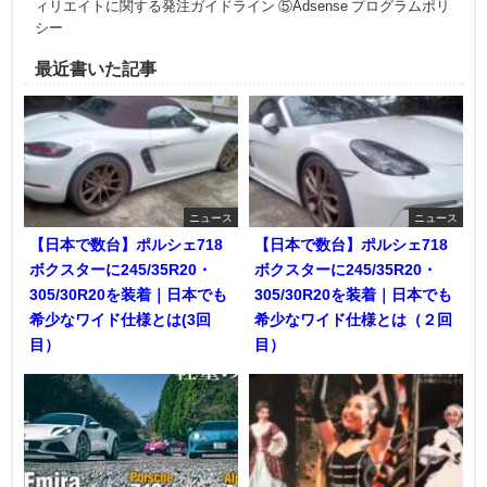
ィリエイトに関する発注ガイドライン ⑤Adsense プログラムポリ
シー
最近書いた記事
ニュース
ニュース
【日本で数台】ポルシェ718
【日本で数台】ポルシェ718
ボクスターに245/35R20・
ボクスターに245/35R20・
305/30R20を装着｜日本でも
305/30R20を装着｜日本でも
希少なワイド仕様とは(3回
希少なワイド仕様とは（２回
目）
目）