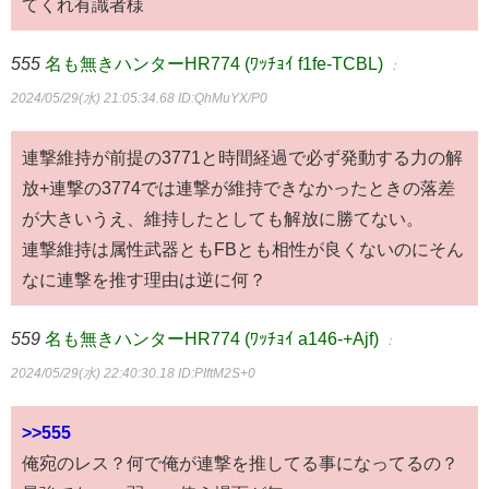
てくれ有識者様
555
名も無きハンターHR774 (ﾜｯﾁｮｲ f1fe-TCBL)
：
2024/05/29(水) 21:05:34.68
ID:QhMuYX/P0
連撃維持が前提の3771と時間経過で必ず発動する力の解
放+連撃の3774では連撃が維持できなかったときの落差
が大きいうえ、維持したとしても解放に勝てない。
連撃維持は属性武器ともFBとも相性が良くないのにそん
なに連撃を推す理由は逆に何？
559
名も無きハンターHR774 (ﾜｯﾁｮｲ a146-+Ajf)
：
2024/05/29(水) 22:40:30.18
ID:PIftM2S+0
>>555
俺宛のレス？何で俺が連撃を推してる事になってるの？