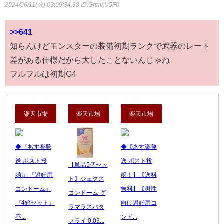
2024/06/11(火) 03:09:34.38
ID:GrtmkU5F0
>>641
知らんけどモンスターの装備初期ランクで武器のレート
差がある仕様だから大したことないんじゃね
フルフルは初期G4
楽天市場
楽天市場
楽天市場
◆『あす楽発
◆【あす楽発
送 ポスト投
送 ポスト投
【単品5個セッ
函!』『避妊用
函！】【送料
ト】ジェクス
コンドーム』
無料】【男性
コンドーム グ
『4箱セット』
向け避妊用コ
ラマラスバタ
不...
ンド...
フライ 0.03...