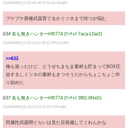
2024/06/08(土) 00:46:38.19
ID:i/u+AKqB0
プケプケ亜種武器育てるかミツネまで待つか悩む
634
名も無きハンターHR774 (ﾜｯﾁｮｲ 7aca-LGe2)
：
2024/06/08(土) 05:16:51.88
ID:5fPJ2ASR0
>>632
俺も迷ったけど、どうせちまちま素材も貯まってBOX圧
迫するしミツネの素材もきつそうだからちょこちょこ作
り始めた
637
名も無きハンターHR774 (ﾜｯﾁｮｲ 3f92-0NsG)
：
2024/06/09(日) 16:23:43.52
ID:47tPscfb0
同属性武器間ぐらいは見た目装備してくれんかな