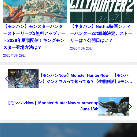
【モンハン】モンスターハンタ
【ネタバレ】Netflix映画シティ
ーストーリーズ3無料アップデー
ーハンター2の続編決定。ストー
ト2026年夏頃配信！キングモン
リーは？公開日はい？
スター登場方法は？
2026年3月26日
2026年3月29日
【モンハンNow】Monster Hunter Now 【モンハ
ン】ジンオウガって知ってる？【生態解説】#モンハ
ンnow
【モンハンNow】Monster Hunter Now summer up
June 13th