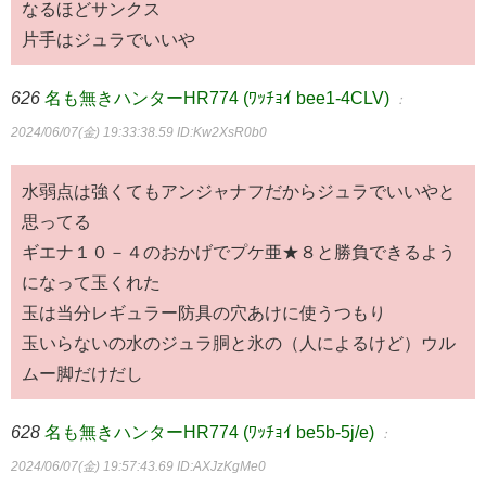
なるほどサンクス
片手はジュラでいいや
626
名も無きハンターHR774 (ﾜｯﾁｮｲ bee1-4CLV)
：
2024/06/07(金) 19:33:38.59
ID:Kw2XsR0b0
水弱点は強くてもアンジャナフだからジュラでいいやと
思ってる
ギエナ１０－４のおかげでプケ亜★８と勝負できるよう
になって玉くれた
玉は当分レギュラー防具の穴あけに使うつもり
玉いらないの水のジュラ胴と氷の（人によるけど）ウル
ムー脚だけだし
628
名も無きハンターHR774 (ﾜｯﾁｮｲ be5b-5j/e)
：
2024/06/07(金) 19:57:43.69
ID:AXJzKgMe0