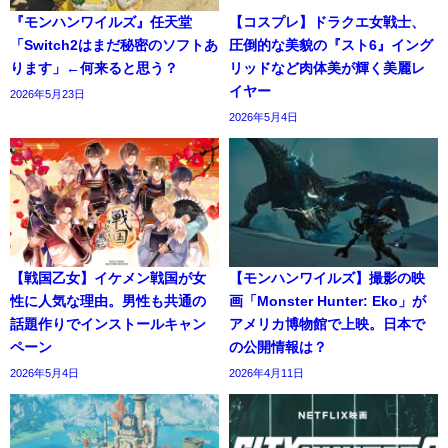
『モンハンワイルズ』任天堂
【コスプレ】ドラクエ女戦士、
「Switch2はまだ秘密のソフトあ
圧倒的な美貌の『スト6』イング
ります」←何来ると思う？
リッドなど肉体美が輝く美麗レ
イヤー
2026年5月23日
2026年5月4日
【戦国乙女】イケメン戦国が女
【モンハンワイルズ】撮影の映
性に人気な理由。男性も共通の
画「Monster Hunter: Eko」が
話題作りでインストールキャン
アメリカ博物館で上映。日本で
ペーン
の公開情報は？
2026年5月4日
2026年4月11日