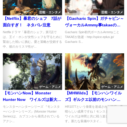
芸能・エンタメ
芸能・エンタメ
【Netflix】暴君のシェフ 7話が
【Gacharic Spin】ガチャピン～
面白すぎ！ ネタバレ注意
ヴォーカルArmmy事takaeの急
死～アンジェリーナ1/3
Netflixドラマ「暴君のシェフ」第7話で
Gacharic Spin初代ボーカルArmmyこと
は、王イ・ホンが女性シェフを守るために
TAKAEが急逝 - http://spice.eplus.jp/
緊迫した戦いに挑む。愛と策略が交錯する
Gacharic S...
中、彼のカリスマ性が...
ゲーム・アニメ
ゲーム・アニメ
【モンハンNow】Monster
【MHWilds】【モンハンワイル
Hunter Now ワイルズは新大陸
ズ】ギルクエ以前のモンハンっ
の続編？MHWとの共通点
てエンコンないのに何で熱中し
モンスターハンターシリーズ 『モンスタ
HR1077という偉業を達成された皆様、素
ーハンターシリーズ』(Monster Hunter
晴らしい成果ですね！モンスターハンター
てたの？
Series)は、カプコンから発売されている
ワイルズは仲間と共に戦う楽しさが魅力で
アクシ...
す。新たな装備やスタイ...