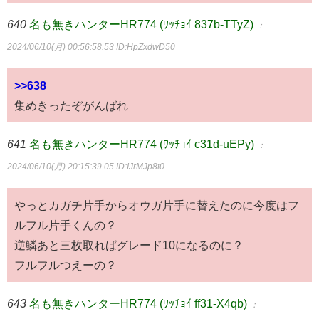
640
名も無きハンターHR774 (ﾜｯﾁｮｲ 837b-TTyZ)
：
2024/06/10(月) 00:56:58.53
ID:HpZxdwD50
>>638
集めきったぞがんばれ
641
名も無きハンターHR774 (ﾜｯﾁｮｲ c31d-uEPy)
：
2024/06/10(月) 20:15:39.05
ID:IJrMJp8t0
やっとカガチ片手からオウガ片手に替えたのに今度はフ
ルフル片手くんの？
逆鱗あと三枚取ればグレード10になるのに？
フルフルつえーの？
643
名も無きハンターHR774 (ﾜｯﾁｮｲ ff31-X4qb)
：