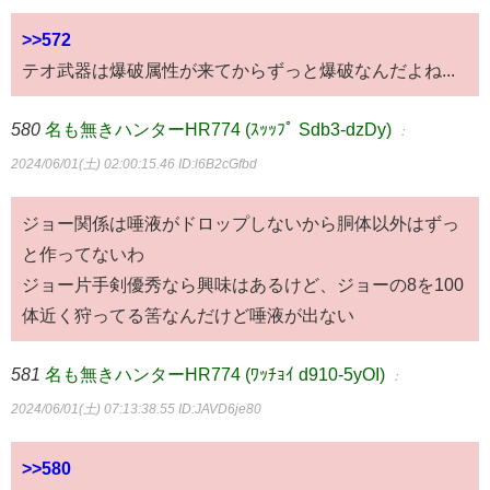
>>572
テオ武器は爆破属性が来てからずっと爆破なんだよね...
580
名も無きハンターHR774 (ｽｯｯﾌﾟ Sdb3-dzDy)
：
2024/06/01(土) 02:00:15.46
ID:l6B2cGfbd
ジョー関係は唾液がドロップしないから胴体以外はずっ
と作ってないわ
ジョー片手剣優秀なら興味はあるけど、ジョーの8を100
体近く狩ってる筈なんだけど唾液が出ない
581
名も無きハンターHR774 (ﾜｯﾁｮｲ d910-5yOI)
：
2024/06/01(土) 07:13:38.55
ID:JAVD6je80
>>580