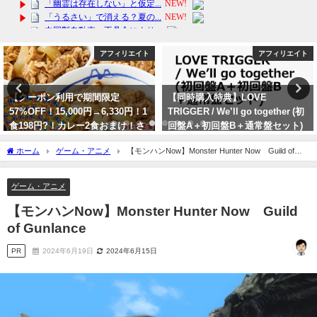
アフィリエイト
アフィリエイト
【同時購入特典】LOVE
【送料無料】味の素KK プロテイ
TRIGGER / We’ll go together (初
ンスープ コーンクリーム 600gの
回盤A＋初回盤B＋通常盤セット)
紹介！
(Snow Manカレンダー 2024.4-
2024年2月6日
ホーム
ゲーム・アニメ
【モンハンNow】Monster Hunter Now Guild of
2025.3) [ Snow Man ] の魅力を紹
Gunlance
介します！
ゲーム・アニメ
2024年1月29日
【モンハンNow】Monster Hunter Now Guild
of Gunlance
PR
2024年6月19日
2024年6月15日