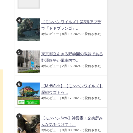
【モンハンワイルズ】第3弾アプデ
で「ドドブランゴ」...
4件のビュー
|
9月 19, 2025 に投稿された
東京都立あきる野学園の教諭である
野澤銀平が電車内で...
4件のビュー
|
2月 15, 2024 に投稿された
【MHWilds】【モンハンワイルズ】
歴戦ウズトゥ...
4件のビュー
|
8月 17, 2025 に投稿された
【モンハンNow】神要素・交換所み
んな気をつけて！...
3件のビュー
|
3月 30, 2025 に投稿された