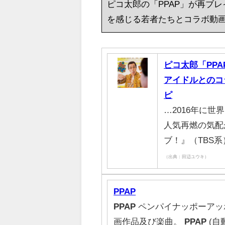
ピコ太郎の「PPAP」が再ブレ
を感じる若者たちとコラボ動
ピコ太郎「PP
アイドルとのコ
ピ
…2016年に世
人気再燃の気配が
ブ！』（TBS系）
（出典：田辺ユウキ）
PPAP
PPAP
ペンパイナッポーアッ
画作品及び楽曲。
PPAP
(自