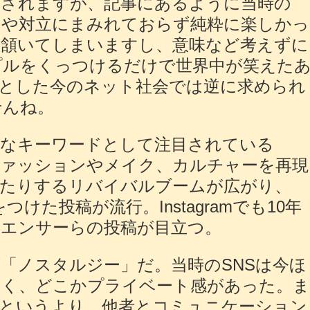
かされますが、記事にあるように当時の
スや対立にまみれておらず純粋に楽しかっ
く頷いてしまいますし、意味など考えずに
プルをくっつけるだけで世界中が笑えた
とした今のネット社会では逆に求められ
せんね。
界的なキーワードとして注目されている
のファッションやメイク、カルチャーを再現
したりするリバイバルブームが広がり、
」をつけた投稿が流行。Instagramでも10年
ルエンサーらの投稿が目立つ。
「ノスタルジー」だ。当時のSNSは今ほ
なく、どこかプライベート感があった。
場というより、他者とコミュニケーション