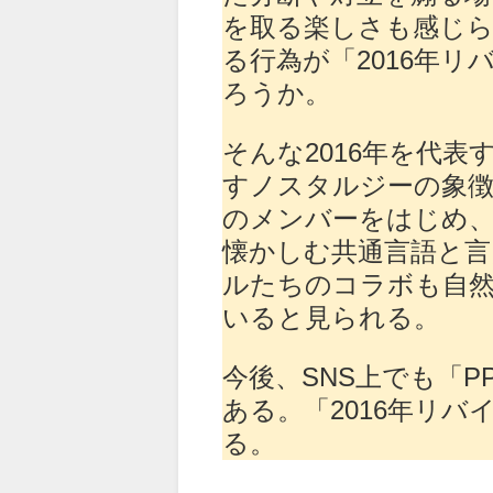
を取る楽しさも感じ
る行為が「2016年
ろうか。
そんな2016年を代表
すノスタルジーの象
のメンバーをはじめ
懐かしむ共通言語と
ルたちのコラボも自
いると見られる。
今後、SNS上でも「
ある。「2016年リ
る。