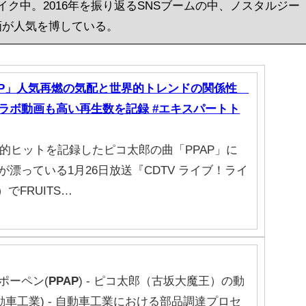
イク中。2016年を振り返るSNSブームの中、ノスタルジー
画が人気を博している。
AP」人気再燃の気配と世界的トレンドの関係性
ラボ動画も高い再生数を記録 #エキスパートト
界的ヒットを記録したピコ太郎の曲「PPAP」に
漂っている1月26日放送『CDTV ライブ！ライ
でFRUITS…
ポーペン(
PPAP
) - ピコ太郎（古坂大魔王）の動
動車工業) - 自動車工業における部品調達プロセ