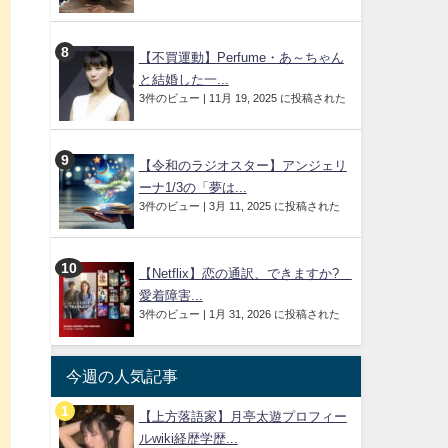
【不買運動】Perfume・あ～ちゃん
と結婚した一...
あ
3件のビュー
|
11月 19, 2025 に投稿された
【令和のラジオスター】アンジェリ
ーナ1/3の「夢は...
3件のビュー
|
3月 11, 2025 に投稿された
【Netflix】恋の通訳、できますか?
愛着障害...
3件のビュー
|
1月 31, 2026 に投稿された
今週の人気記事
ま
【上方落語家】月亭太遊プロフィー
ルwiki経歴学歴...