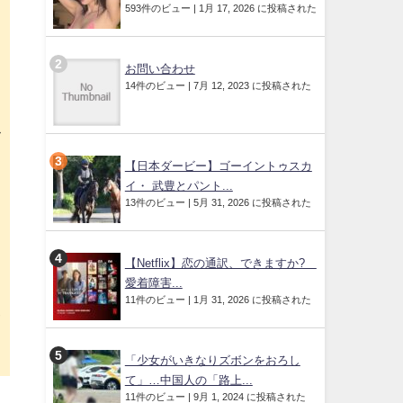
593件のビュー
|
1月 17, 2026 に投稿された
だ
お問い合わせ
14件のビュー
|
7月 12, 2023 に投稿された
ま
【日本ダービー】ゴーイントゥスカ
を
イ・ 武豊とパント...
13件のビュー
|
5月 31, 2026 に投稿された
【Netflix】恋の通訳、できますか?
愛着障害...
11件のビュー
|
1月 31, 2026 に投稿された
は
「少女がいきなりズボンをおろし
て」…中国人の「路上...
11件のビュー
|
9月 1, 2024 に投稿された