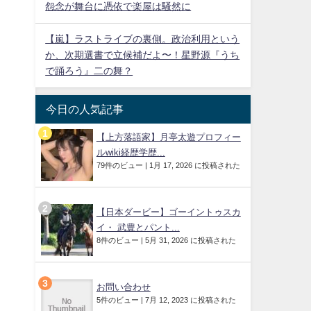
怨念が舞台に憑依で楽屋は騒然に
【嵐】ラストライブの裏側。政治利用という
か、次期選書で立候補だよ〜！星野源『うち
で踊ろう』二の舞？
今日の人気記事
【上方落語家】月亭太遊プロフィー
ルwiki経歴学歴...
79件のビュー
|
1月 17, 2026 に投稿された
【日本ダービー】ゴーイントゥスカ
イ・ 武豊とパント...
8件のビュー
|
5月 31, 2026 に投稿された
お問い合わせ
5件のビュー
|
7月 12, 2023 に投稿された