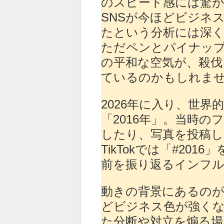
のスピード感には驚
SNSが今ほどビジネ
たという分析には深
ただペンとパイナッ
の平和な空気が、殺伐
ているのかもしれま
2026年に入り、世
「2016年」。当時
したり、写真を投稿
TikTokでは「#2016
前を振り返るインフ
動きの背景にあるのが
どビジネス色が強く
た分断や対立を煽る