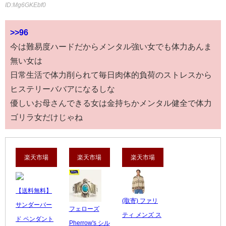
ID:Mg6GKEbf0
>>96
今は難易度ハードだからメンタル強い女でも体力あんま
無い女は
日常生活で体力削られて毎日肉体的負荷のストレスから
ヒステリーババアになるしな
優しいお母さんできる女は金持ちかメンタル健全で体力
ゴリラ女だけじゃね
楽天市場
楽天市場
楽天市場
【送料無料】
(取寄) ファリ
サンダーバー
フェローズ
ティ メンズ ス
ド ペンダント
Pherrow's シル