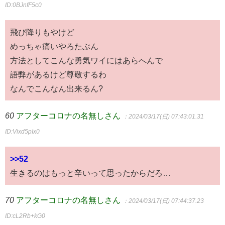
ID:0BJnfF5c0
飛び降りもやけど
めっちゃ痛いやろたぶん
方法としてこんな勇気ワイにはあらへんで
語弊があるけど尊敬するわ
なんでこんなん出来るん?
60
アフターコロナの名無しさん
：2024/03/17(日) 07:43:01.31
ID:Vixd5pIx0
>>52
生きるのはもっと辛いって思ったからだろ…
70
アフターコロナの名無しさん
：2024/03/17(日) 07:44:37.23
ID:cL2Rb+kG0