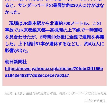
ると、サンダーバードの乗客計約230人にけがはな
かった。
現場はJR島本駅から北東約700メートル。この
事故でJR京都線京都―高槻間の上下線で一時運転
を見合わせたが、2時間20分後に全線で運転を再開
した。上下線計51本が運休するなどし、約4万人に
影響が出た。
朝日新聞社
https://news.yahoo.co.jp/articles/70febd3ff165e
a1943e483ff7dd3eccece7a03a7
（出典 【大阪】生後7日の女児と母親、特急サンダーバードにはねられ死
亡 [シャチ★]）