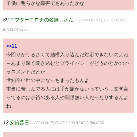
子供に明らかな障害でもあったかな
39
アフターコロナの名無しさん
：2024/03/17(日) 07:36:07.55
ID:1eDqsU2O0
>>11
今回りがうるさくて結構入り込んだ対応できないのよね
～あまり深く聞き込むとプライバシーがどうのとか○○ハ
ラスメントだとか…
世知辛い世の中になっちまったもんよ
本当に苦しんでる人には手が届かないっていう…文句言
ってるのは余裕のある人や関係無い人だったりするんよ
ね
12
安倍晋三
：2024/03/17(日) 07:23:36.81
ID:GrBt642D0