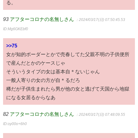
る。
93
アフターコロナの名無しさん
：2024/03/17(日) 07:50:45.53
ID:Mg6GKEbf0
>>75
女が知的ボーダーとかで売春してた父親不明の子供便所
で産んだとかのケースじゃ
そういうタイプの女は基本自＊ないじゃん
一般人寄りの女の方が自＊るだろ
稀だが子供生まれたら男が他の女と逃げて天国から地獄
になる女居るからなあ
82
アフターコロナの名無しさん
：2024/03/17(日) 07:48:09.55
ID:oy00o+6h0