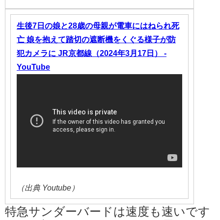
生後7日の娘と28歳の母親が電車にはねられ死
亡 娘を抱えて踏切の遮断機をくぐる様子が防
犯カメラに JR京都線（2024年3月17日） -
YouTube
（出典 Youtube）
特急サンダーバードは速度も速いです