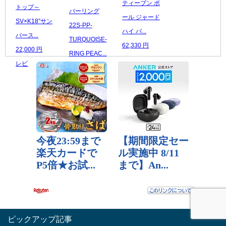
ティーブン ポ
トップ～
バーリング
ール ジャード
SV×K18”サン
22S-PP-
ハイ パ...
バース...
TURQUOISE-
62,330 円
22,000 円
RING PEAC...
レビュー数：0
レビュー数：0
29,700 円
レビュー数：0
ピックアップ記事