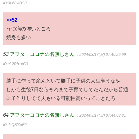
ID:0L68yiDS0
>>52
うつ病の怖いところ
焼身も多い
53
アフターコロナの名無しさん
：2024/03/17(日) 07:40:29.99
ID:cL2Rb+kG0
勝手に作って産んどいて勝手に子供の人生奪うなや
しかも生後7日ならそれまで子育てしてたんだから普通
に子作りしてて夫もいる可能性高いってことだろ
64
アフターコロナの名無しさん
：2024/03/17(日) 07:44:03.81
ID:JsQF/XpP0