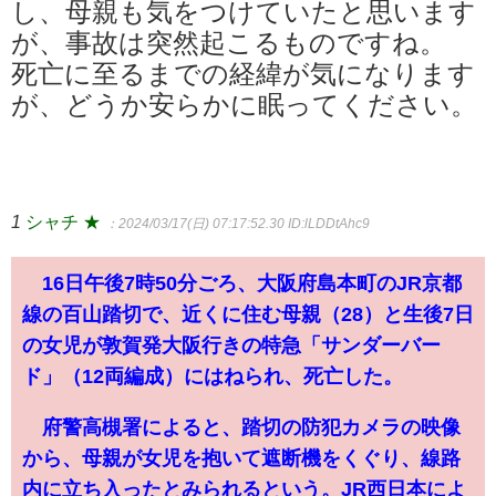
し、母親も気をつけていたと思います
が、事故は突然起こるものですね。
死亡に至るまでの経緯が気になります
が、どうか安らかに眠ってください。
1
シャチ ★
：2024/03/17(日) 07:17:52.30
ID:lLDDtAhc9
16日午後7時50分ごろ、大阪府島本町のJR京都
線の百山踏切で、近くに住む母親（28）と生後7日
の女児が敦賀発大阪行きの特急「サンダーバー
ド」（12両編成）にはねられ、死亡した。
府警高槻署によると、踏切の防犯カメラの映像
から、母親が女児を抱いて遮断機をくぐり、線路
内に立ち入ったとみられるという。JR西日本によ