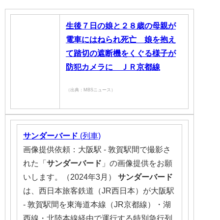
生後７日の娘と２８歳の母親が
電車にはねられ死亡 娘を抱え
て踏切の遮断機をくぐる様子が
防犯カメラに ＪＲ京都線
（出典：MBSニュース）
サンダーバード
(列車)
画像提供依頼：大阪駅 - 敦賀駅間で撮影さ
れた「
サンダーバード
」の画像提供をお願
いします。（2024年3月）
サンダーバード
は、西日本旅客鉄道（JR西日本）が大阪駅
- 敦賀駅間を東海道本線（JR京都線）・湖
西線・北陸本線経由で運行する特別急行列