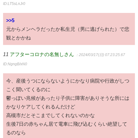
ID:LT5sLnJr0
>>5
元からメンヘラだったか私生児（男に逃げられた）で悲
観とかかね
11
アフターコロナの名無しさん
：2024/03/17(日) 07:23:25.67
ID:NgngB/xN0
今、産後うつにならないようにかなり病院や行政がしつ
こく聞いてくるのに
鬱っぽい兆候があったり子供に障害がありそうな所には
かなりケアしてくれるんだけど
高槻市だとそこまでしてくれないのかな
生後7日の赤ちゃん居て電車に飛び込むくらい絶望して
るのなら