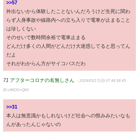
>>57
外出ないから体験したことないんだろうけど生死に関わ
らず人身事故や線路内への立ち入りで電車が止まること
は珍しくない
そのせいで数時間余裕で電車止まる
どんだけ多くの人間がどんだけ大迷惑してると思ってん
だよ
それがわからん方がサイコパスだわ
71
アフターコロナの名無しさん
：2024/03/17(日) 07:44:38.45
ID:c/MOG+QK0
>>31
本人は無意識かもしれないけど社会への恨みみたいなも
んがあったんじゃないの