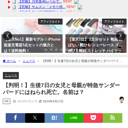
アフィリエイト
ニュース
【楽天1位】 2足分セット 靴紐 結
【ペットシッター】心温まるサー
ばない 靴ひも シューレース ゴム
ビス: ファミリーシッター G-
伸びる靴紐 ストレッチ ハイカッ
roughの魅力
ト スニーカー コンバース マグネ
2025年1月24日
ホーム
ニュース
【判明！】生後7日の女児と母親が特急サンダーバードに
ット 磁石 カプセル バックル
はねられ死亡。名前は？
2024年4月17日
ニュース
【判明！】生後7日の女児と母親が特急サンダー
バードにはねられ死亡。名前は？
PR
2024年3月17日
2024年3月17日
LINE