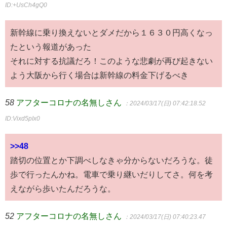
ID:+UsCh4gQ0
新幹線に乗り換えないとダメだから１６３０円高くなっ
たという報道があった
それに対する抗議だろ！このような悲劇が再び起きない
よう大阪から行く場合は新幹線の料金下げるべき
58
アフターコロナの名無しさん
：2024/03/17(日) 07:42:18.52
ID:Vixd5pIx0
>>48
踏切の位置とか下調べしなきゃ分からないだろうな。徒
歩で行ったんかね。電車で乗り継いだりしてさ。何を考
えながら歩いたんだろうな。
52
アフターコロナの名無しさん
：2024/03/17(日) 07:40:23.47