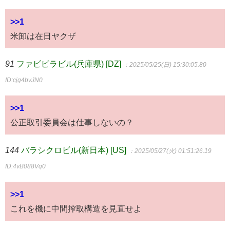
>>1
米卸は在日ヤクザ
91
ファビピラビル(兵庫県) [DZ]
：2025/05/25(日) 15:30:05.80
ID:cjg4bvJN0
>>1
公正取引委員会は仕事しないの？
144
バラシクロビル(新日本) [US]
：2025/05/27(火) 01:51:26.19
ID:4vB088Vq0
>>1
これを機に中間搾取構造を見直せよ