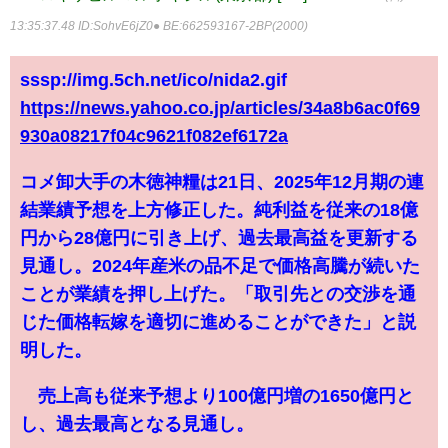
13:35:37.48
ID:SohvE6jZ0● BE:662593167-2BP(2000)
sssp://img.5ch.net/ico/nida2.gif
https://news.yahoo.co.jp/articles/34a8b6ac0f69
930a08217f04c9621f082ef6172a
コメ卸大手の木徳神糧は21日、2025年12月期の連
結業績予想を上方修正した。純利益を従来の18億
円から28億円に引き上げ、過去最高益を更新する
見通し。2024年産米の品不足で価格高騰が続いた
ことが業績を押し上げた。「取引先との交渉を通
じた価格転嫁を適切に進めることができた」と説
明した。
売上高も従来予想より100億円増の1650億円と
し、過去最高となる見通し。