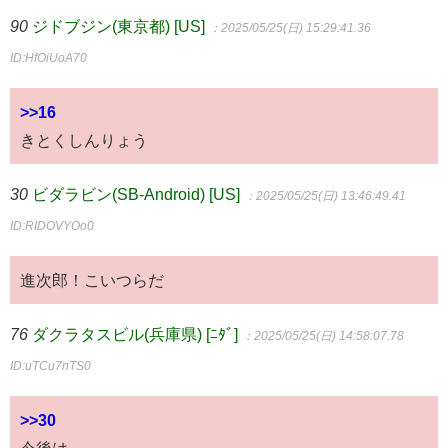
90
ジドブジン(東京都) [US]
：2025/05/25(日) 15:29:41.36
ID:HfOiUoA70
>>16
きとくしんりょう
30
ビダラビン(SB-Android) [US]
：2025/05/25(日) 13:46:49.41
ID:RIDOVYOo0
進次郎！こいつらだ
76
ダクラタスビル(兵庫県) [ﾆﾀﾞ]
：2025/05/25(日) 14:58:07.78
ID:uTCu7nTS0
>>30
今後は