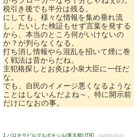
税引き後でも半分は残る。
にしても、様々な情報を集め垂れ流
し、たいした検証もせず言葉を発する
から、本当のところ何がいけないの
か？が判らなくなる。
打ち消し情報やら混乱を招いて煙に巻
く戦法は昔からだね。
主犯格探しとお灸は小泉大臣に一任だ
な。
でも、自民のイメージ悪くなるような
ことはしないんだよね～、特に開示前
だけになおの事。
1
バロキサビルマルボキシル(東京都) [TR]
：2025/05/25(日)