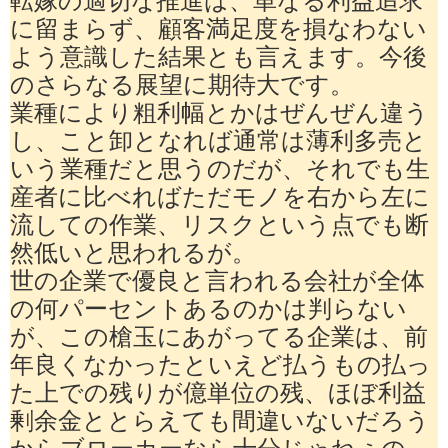
に留まらず、顧客満足度を損なわない
よう意識した結果とも言えます。今後
のさらなる展望に期待大です。
業種により粗利幅とかはぜんぜん違う
し、こと卸となれば通常は薄利多売と
いう業種だと思うのだが、それでも生
産者に比べればただモノを右から左に
流しての作業、リスクという点でも断
然低いと思われるが。
世の企業で優良と言われる会社が全体
の何パーセントあるのかは判らない
が、この槍玉にあがってる企業は、前
年良くなかったといえど払うもの払っ
た上での残りが億単位の残、ほぼ利益
剰余金ととらえても間違いないだろう
からブローカーなら十分じゃねぇの。