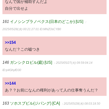
なんで国が補助すんだよ
自分で出せよ
161
イノシンプラノベクス(日本のどこか) [US]
：
2025/05/28(水) 00:21:27.01
ID:MNZOsCYB0
>>154
なんだ？この嘘つき
146
ガンシクロビル(庭) [US]
：2025/05/27(火) 09:59:04.14
ID:p4GhyfD30
>>144
あ？？お前になんの権利があって人の仕事奪うんだ？
163
ソホスブビル(ジパング) [CA]
：2025/05/28(水) 08:03:18.50