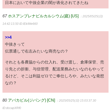
日本において中抜企業の闇が表化されてきたね
67
ホスアンプレナビルカルシウム(庭) [US]
：2025/05/25(日)
14:42:13.50
ID:lEk/We660
>>4
中抜きって
伝票通しで右左みたいな商売なの？
それとも各農協からの仕入れ、受け渡し、倉庫保管、売
り先との折衝、与信管理、配送業務みたいなのもやって
るけど、そこは利益ゼロでご奉仕しろや、みたいな発想
なの？
80
アバカビル(ジパング) [CN]
：2025/05/25(日) 15:03:37.30
ID:dccapXRf0