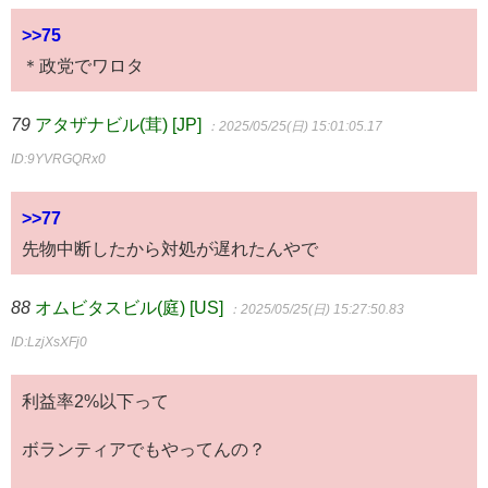
>>75
＊政党でワロタ
79
アタザナビル(茸) [JP]
：2025/05/25(日) 15:01:05.17
ID:9YVRGQRx0
>>77
先物中断したから対処が遅れたんやで
88
オムビタスビル(庭) [US]
：2025/05/25(日) 15:27:50.83
ID:LzjXsXFj0
利益率2%以下って
ボランティアでもやってんの？