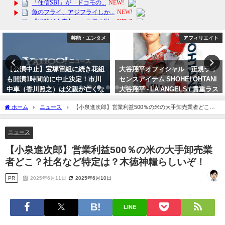
芸能・エンタメ
アフィリエイト
【公演中止】宝塚宙組に続き花組
大谷翔平オフィシャル 正規ライ
も開演1時間前に中止決定！市川
センスアイテム SHOHEI OHTANI
中車（香川照之）は父親が亡くな
大谷翔平 - LA ANGELS / 貴重ラス
っても休演しなかった歌舞伎界と
ト販売 公式 / オフィシャル
ホーム
ニュース
【小泉進次郎】営業利益500％の米の大手卸売業者どこ？
の違いは？
2024年4月12日
社名など特定は？木徳神糧らしいぞ！
2023年10月3日
ニュース
【小泉進次郎】営業利益500％の米の大手卸売業
者どこ？社名など特定は？木徳神糧らしいぞ！
PR
2025年6月11日
2025年6月10日
LINE