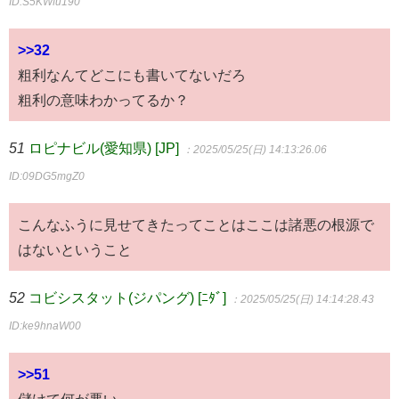
ID:S5KWfu190
>>32
粗利なんてどこにも書いてないだろ
粗利の意味わかってるか？
51
ロピナビル(愛知県) [JP]
：2025/05/25(日) 14:13:26.06
ID:09DG5mgZ0
こんなふうに見せてきたってことはここは諸悪の根源で
はないということ
52
コビシスタット(ジパング) [ﾆﾀﾞ]
：2025/05/25(日) 14:14:28.43
ID:ke9hnaW00
>>51
儲けて何が悪い