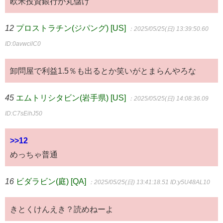
欧米投資銀行が丸儲け
12
プロストラチン(ジパング) [US]
：2025/05/25(日) 13:39:50.60
ID:0avwcilC0
卸問屋で利益1.5％も出るとか笑いがとまらんやろな
45
エムトリシタビン(岩手県) [US]
：2025/05/25(日) 14:08:36.09
ID:C7sEihJ50
>>12
めっちゃ普通
16
ビダラビン(庭) [QA]
：2025/05/25(日) 13:41:18.51
ID:y5U48AL10
きとくけんえき？読めねーよ