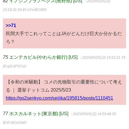
82
イノシンプラノベクス(長野県) [US]
：2025/05/25(日)
15:19:31.54
ID:UYnJKC0E0
>>71
民間大手でこれってことはJAがどんだけ巨大か分かるだ
ろ？
75
エンテカビル(やわらか銀行) [US]
：2025/05/25(日) 14:52:31.74
ID:q2L0FVCo0
【令和の米騒動】 コメの先物取引の重要性について考え
る ｜ 選挙ドットコム 2025/5/23
https://go2senkyo.com/seijika/195815/posts/1110451
77
ホスカルネット(東京都) [US]
：2025/05/25(日) 14:59:48.55
ID:E+B1zU0a0