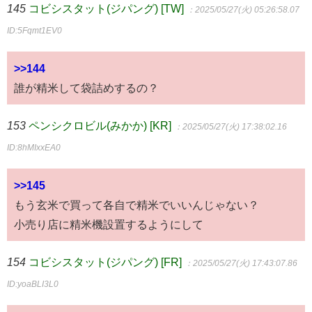
145
コビシスタット(ジパング) [TW]
：2025/05/27(火) 05:26:58.07
ID:5Fqmt1EV0
>>144
誰が精米して袋詰めするの？
153
ペンシクロビル(みかか) [KR]
：2025/05/27(火) 17:38:02.16
ID:8hMIxxEA0
>>145
もう玄米で買って各自で精米でいいんじゃない？
小売り店に精米機設置するようにして
154
コビシスタット(ジパング) [FR]
：2025/05/27(火) 17:43:07.86
ID:yoaBLI3L0