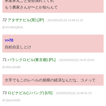
米業界丸ごと全部潰れてくれ
もう農家さんが〜とか知らんて
72
アタザナビル(茸) [JP]
：2025/05/25(日) 14:49:15.10
ID:9YVRGQRx0
>>70
自給自足しとけ
71
バラシクロビル(東京都) [PL]
：2025/05/25(日) 14:47:29.61
ID:I0GcJem80
大手でもこのレベルの規模の経済なんだな、コメって
73
ロピナビル(ジパング) [US]
：2025/05/25(日) 14:49:51.53
ID:0yozLkh00