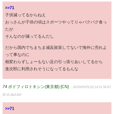
>>71
子供減ってるからねえ
おっさんが子供の頃はスポーツやってりゃバクバク食っ
たが
そんなのが減ってるんだし
だから国内でちまちま減反政策してないで海外に売れよ
って事なのに
相変わらずしょーもない足の引っ張りあいしてるから
進次郎に利用されそうになってるもんな
74
ポドフィロトキシン(東京都) [CN]
：2025/05/25(日) 14:51:56.67
ID:VL3pi2Ja0
>>71