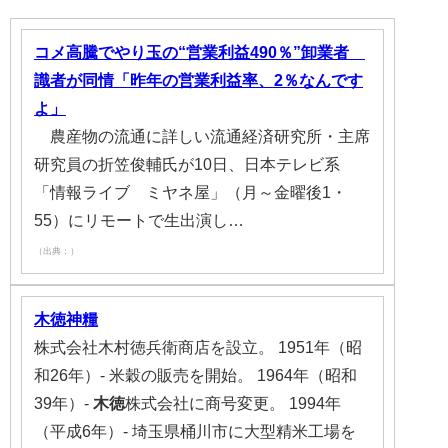
コメ高騰でやり玉の“営業利益490％”卸業者
識者が同情「昨年の営業利益率、2％なんです
よ」
農産物の流通に詳しい流通経済研究所・主席
研究員の折笠俊輔氏が10日、日本テレビ系
「情報ライブ ミヤネ屋」（月～金曜後1・
55）にリモートで生出演し…
（出典：）
木徳神糧
株式会社木村徳兵衛商店を設立。 1951年（昭
和26年）- 米穀の販売を開始。 1964年（昭和
39年）-
木徳
株式会社に商号変更。 1994年
（平成6年）- 埼玉県桶川市に大型精米工場を