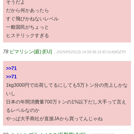
そうだよ
だから何かあったら
すぐ飛びかねないレベル
一般国民がちょっと
ヒステリックすぎる
78
ピマリシン(庭) [EU]
：2025/05/25(日) 14:59:58.19
ID:UzXj9GZT0
>>71
>>71
1kg3000円で出荷してるにしても5万トン分の売上しかな
いし
日本の年間消費量700万トンの1%以下だし大手って言え
るレベルなのか
やっぱ大手商社が直接JAから買ってんじゃね