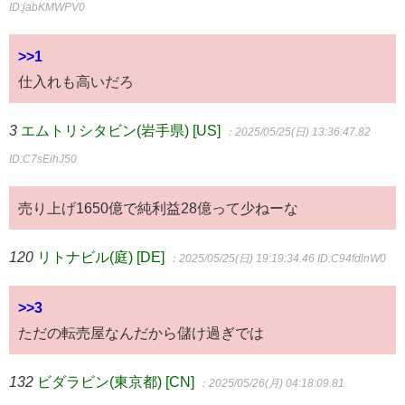
ID:jabKMWPV0
>>1
仕入れも高いだろ
3
エムトリシタビン(岩手県) [US]
：2025/05/25(日) 13:36:47.82
ID:C7sEihJ50
売り上げ1650億で純利益28億って少ねーな
120
リトナビル(庭) [DE]
：2025/05/25(日) 19:19:34.46
ID:C94fdlnW0
>>3
ただの転売屋なんだから儲け過ぎでは
132
ビダラビン(東京都) [CN]
：2025/05/26(月) 04:18:09.81