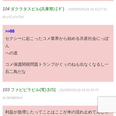
104
ダクラタスビル(兵庫県) [ﾆﾀﾞ]
：2025/05/25(日) 16:33:27.52
ID:uTCu7nTS0
>>88
セクシーに起こったコメ業界から始める共産社会にっぽ
ん
への道
コメ保護関税問題トランプがぐぅのねも出なくなるし一
石二鳥だな
103
ファビピラビル(茸) [US]
：2025/05/25(日) 16:32:10.75
ID:5EHjB26z0
利益が急増したってことはここが米の流れ止めてんじゃ