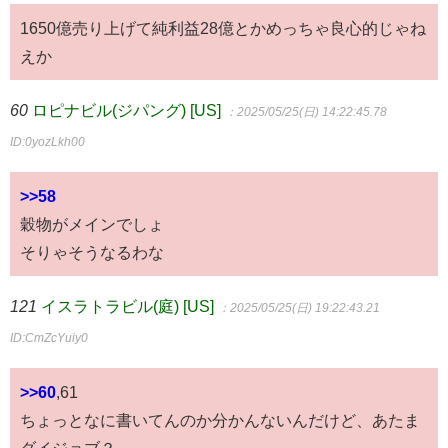
1650億売り上げて純利益28億とかめっちゃ良心的じゃね
えか
60
ロピナビル(ジパング) [US]
：2025/05/25(日) 14:22:45.78
ID:0yozLkh00
>>58
穀物がメインでしょ
そりゃそうなるわな
121
イスラトラビル(庭) [US]
：2025/05/25(日) 19:22:43.21
ID:CmZcYuiy0
>>60
,61
ちょっとなに書いてんのか分かんないんだけど、あたま
ダイジョブ？