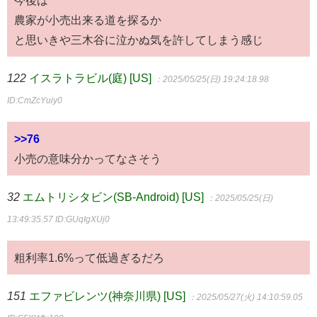
農家が小売出来る道を探るか
と思いきや三木谷に泣かぬ気を許してしまう感じ
122
イスラトラビル(庭) [US]
：2025/05/25(日) 19:24:18.98
ID:CmZcYuiy0
>>76
小売の意味分かってなさそう
32
エムトリシタビン(SB-Android) [US]
：2025/05/25(日)
13:49:35.57
ID:GUqIgXUj0
粗利率1.6%って低過ぎるだろ
151
エファビレンツ(神奈川県) [US]
：2025/05/27(火) 14:10:59.05