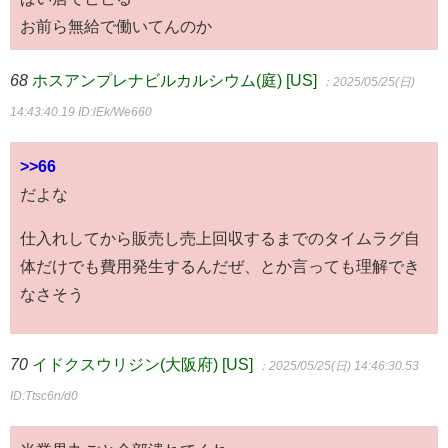
お前ら無給で働いてんのか
68
ホスアンプレナビルカルシウム(庭) [US]
：2025/05/25(日)
14:43:40.19
ID:lEk/We660
>>66
だよな
仕入れしてから販売し売上回収するまでのタイムラグ自
体だけでも費用発生するんだぜ、とか言っても理解でき
なさそう
70
イドクスウリジン(大阪府) [US]
：2025/05/25(日) 14:46:30.53
ID:Ttsc6n/d0