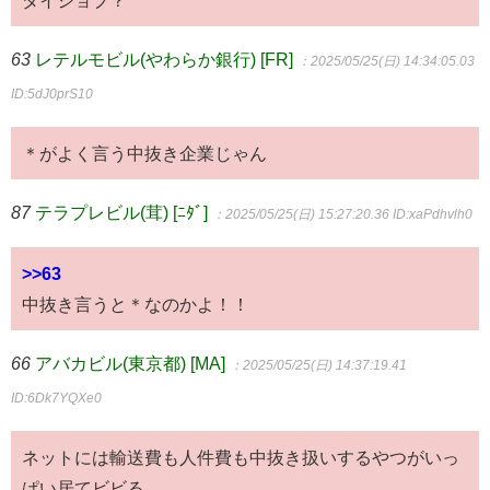
63
レテルモビル(やわらか銀行) [FR]
：2025/05/25(日) 14:34:05.03
ID:5dJ0prS10
＊がよく言う中抜き企業じゃん
87
テラプレビル(茸) [ﾆﾀﾞ]
：2025/05/25(日) 15:27:20.36
ID:xaPdhvlh0
>>63
中抜き言うと＊なのかよ！！
66
アバカビル(東京都) [MA]
：2025/05/25(日) 14:37:19.41
ID:6Dk7YQXe0
ネットには輸送費も人件費も中抜き扱いするやつがいっ
ぱい居てビビる