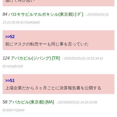
84
バロキサビルマルボキシル(東京都) [ﾆﾀﾞ]
：2025/05/25(日)
15:21:09.09
ID:5Vy9Optk0
>>52
前にマスクの転売ヤーも同じ事を言っていた
124
アバカビル(ジパング) [TR]
：2025/05/25(日) 19:32:34.41
ID:mOujfD3S0
>>51
上場企業だから３ヶ月ごとに決算報告書を公開する
58
アバカビル(東京都) [MA]
：2025/05/25(日) 14:20:16.98
ID:6Dk7YQXe0