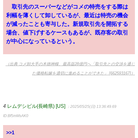
取引先のスーパーなどがコメの特売をする際は
利幅を薄くして卸しているが、最近は特売の機会
が減ったことも寄与した。新規取引先を開拓する
場合、値下げするケースもあるが、既存客の取引
が中心になっているという。
（出典 コメ卸大手の木徳神糧、最高益28億円へ「取引先との交渉を通じ
た価格転嫁を適切に進めることができた」 [662593167]）
4
レムデシビル(長崎県) [US]
：2025/05/25(日) 13:36:49.69
ID:Bf5mMsAK0
>>1