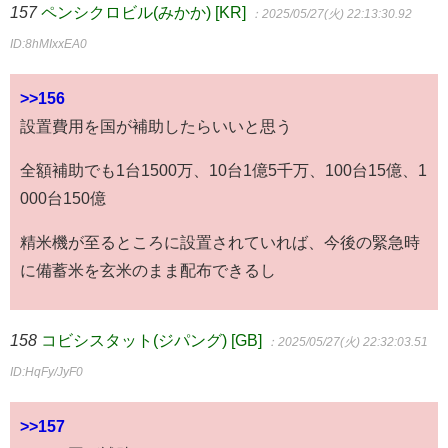
157
ペンシクロビル(みかか) [KR]
：2025/05/27(火) 22:13:30.92
ID:8hMIxxEA0
>>156
設置費用を国が補助したらいいと思う
全額補助でも1台1500万、10台1億5千万、100台15億、1
000台150億
精米機が至るところに設置されていれば、今後の緊急時
に備蓄米を玄米のまま配布できるし
158
コビシスタット(ジパング) [GB]
：2025/05/27(火) 22:32:03.51
ID:HqFy/JyF0
>>157