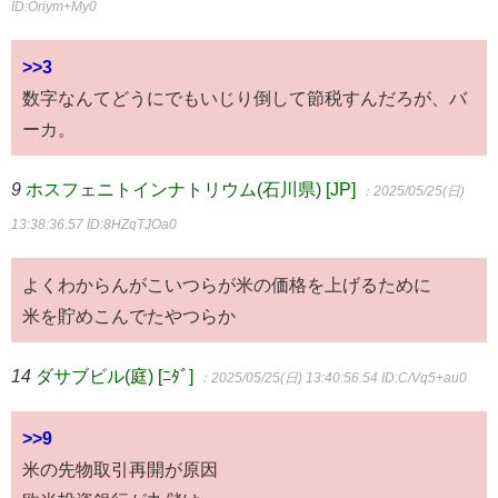
ID:Oriym+My0
>>3
数字なんてどうにでもいじり倒して節税すんだろが、バ
ーカ。
9
ホスフェニトインナトリウム(石川県) [JP]
：2025/05/25(日)
13:38:36.57
ID:8HZqTJOa0
よくわからんがこいつらが米の価格を上げるために
米を貯めこんでたやつらか
14
ダサブビル(庭) [ﾆﾀﾞ]
：2025/05/25(日) 13:40:56.54
ID:C/Vq5+au0
>>9
米の先物取引再開が原因