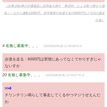
（出典 自転車の交通違反に反則金を課す「青切符」による取り締まり強
化へ！ながら運転12000円、信号無視や歩道を走行6000円など113の違反
行為）
4
名無し募集中。。。
：2025/04/24(木) 11:59:09.61 0
歩道を走る：6000円は実情にあってなくてやりすぎじゃ
ないすか
20
名無し募集中。。。
：2025/04/24(木) 12:04:27.61 0
>>4
チリンチリン鳴らして暴走してくるやつマジうぜえんだ
わ