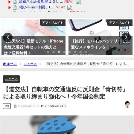
アフィリエイト
アフィリエイト
【楽天No1】最新モデル！iPhone
【旅行】モバイルバッテリーで快
急速充電器3点セットの魅力と
適なスマホライフを！
は？送料無料！
2024年3月26日
2024年2月24日
ホーム
ニュース
【道交法】自転車の交通違反に反則金「青切符」による取
り締まり強化へ！今年国会制定
ニュース
【道交法】自転車の交通違反に反則金「青切符」
による取り締まり強化へ！今年国会制定
PR
2025年4月26日
2025年4月24日