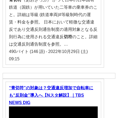
鉄道（国鉄）が用いていた二等車の乗車券のこ
と。詳細は等級 (鉄道車両)#等級制時代の運
賃・料金を参照。 日本において軽微な交通違
反であり交通反則通告制度の適用対象となる反
則行為に使用される交通違反
切符
のこと。詳細
は交通反則通告制度を参照。…
490バイト (146 語) - 2022年10月29日 (土)
09:15
“青切符”の対象は？交通違反増加で自転車に
も“反則金”導入へ【Nスタ解説】｜TBS
NEWS DIG