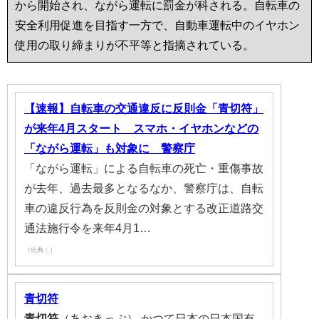
から開始され、ながら運転に罰金が科される。自転車の
安全利用促進を目指す一方で、自動車運転中のイヤホン
使用の取り締まりが不平等と指摘されている。
【速報】自転車の交通違反に反則金「青切符」
が来年4月スタート スマホ・イヤホンなどの
「ながら運転」も対象に 警察庁
「ながら運転」による自転車の死亡・重傷事故
が去年、過去最多となるなか、警察庁は、自転
車の違反行為を反則金の対象とする改正道路交
通法施行令を来年4月1…
（出典：）
青切符
青切符
（あおきっぷ） かつて日本の日本国有