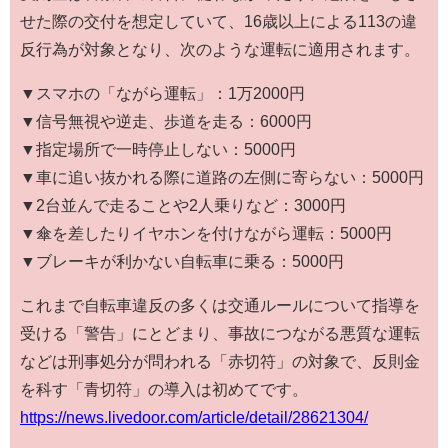
せた際の交付を想定していて、16歳以上による113の違
反行為が対象となり、次のような運転に適用されます。
▼スマホの「ながら運転」：1万2000円
▼信号無視や逆走、歩道を走る：6000円
▼指定場所で一時停止しない：5000円
▼車に追い抜かれる際に道路の左側に寄らない：5000円
▼2台並んで走ることや2人乗りなど：3000円
▼傘を差したりイヤホンを付けながら運転：5000円
▼ブレーキが利かない自転車に乗る：5000円
これまで自転車違反の多くは交通ルールについて指導を
受ける「警告」にとどまり、事故につながる悪質な運転
などは刑事処分が問われる「赤切符」の対象で、反則金
を科す「青切符」の導入は初めてです。
https://news.livedoor.com/article/detail/28621304/