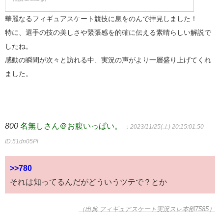
華麗なるフィギュアスケート競技に息をのんで拝見しました！
特に、選手の技の美しさや緊張感を的確に伝える素晴らしい解説で
したね。
感動の瞬間が次々と訪れる中、実況の声がより一層盛り上げてくれ
ました。
800
名無しさん＠お腹いっぱい。
：2023/11/25(土) 20:15:01.50
ID:51dn05Pl
>>780
それは知ってるんだがどういうツテで？とか
（出典 フィギュアスケート実況スレ本部7585）