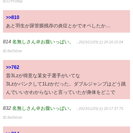
ID:LlYP2kxy
>>810
あと羽生が尿管膜残存の炎症とかでオペしたか…
814
名無しさん＠お腹いっぱい。
：2023/11/25(土) 20:16:15.04
ID:/IoOVcsn
>>762
昔3Lzが得意な某女子選手がいてな
3Lzかパンクして1Lzかだった。ダブルジャンプはどう跳
んでいいかわからないと言っていたが身体をどこで
832
名無しさん＠お腹いっぱい。
：2023/11/25(土) 20:17:37.75
ID:/IoOVcsn