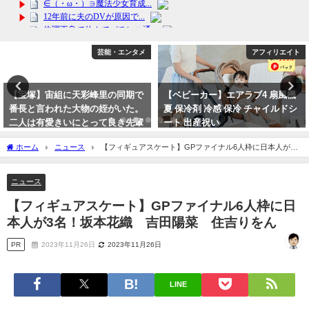
芸能・エンタメ
アフィリエイト
【宝塚】宙組に天彩峰里の同期で
【ベビーカー】エアラブ4 扇風機
番長と言われた大物の姪がいた。
夏 保冷剤 冷感 保冷 チャイルドシ
二人は有愛きいにとって良き先輩
ート 出産祝い
ｗ
2024年4月9日
ホーム
ニュース
【フィギュアスケート】GPファイナル6人枠に日本人が3
2023年10月11日
名！坂本花織 吉田陽菜 住吉りをん
ニュース
【フィギュアスケート】GPファイナル6人枠に日
本人が3名！坂本花織 吉田陽菜 住吉りをん
PR
2023年11月26日
2023年11月26日
LINE