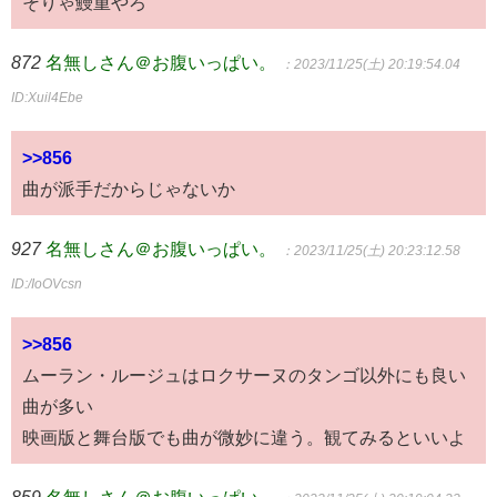
そりゃ鰻重やろ
872
名無しさん＠お腹いっぱい。
：2023/11/25(土) 20:19:54.04
ID:Xuil4Ebe
>>856
曲が派手だからじゃないか
927
名無しさん＠お腹いっぱい。
：2023/11/25(土) 20:23:12.58
ID:/IoOVcsn
>>856
ムーラン・ルージュはロクサーヌのタンゴ以外にも良い
曲が多い
映画版と舞台版でも曲が微妙に違う。観てみるといいよ
859
名無しさん＠お腹いっぱい。