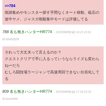
>>784
痕跡集めやモンスター探す手間なくオート移動、砥石の
途中ヤメ、ジャスガ相殺集中モードは評価してる
788
名も無きハンターHR774
：2025/08/08(金) 14:21:10.61
ID:ibH8Z82R
それって大丈夫って言えるのか？
クエストクリアで手に入るっていうならライズも変わら
ねーだろ
むしろ闘技場ラージャンで高速周回できない分劣化して
る
809
名も無きハンターHR774
：2025/08/08(金) 17:16:23.52
ID:ko4vInK8