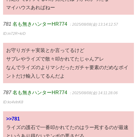
マイハウスあればねー
781
名も無きハンターHR774
：2025/08/08(金) 13:14:12.57
ID:m72R+krD
お守りガチャ実装とか言ってるけど
サブレやライズで散々叩かれてたじゃんアレ
なんでライズのよりマシだったガチャ要素のだめなポイ
ントだけ輸入してるんだよ
787
名も無きハンターHR774
：2025/08/08(金) 14:11:28.06
ID:ko4vInK8
>>781
ライズの護石で一番叩かれてたのはラー死するのが最速
というあり得ないテンポの悪さだろ