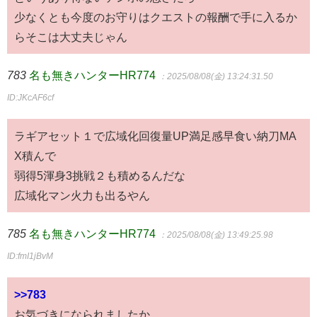
少なくとも今度のお守りはクエストの報酬で手に入るか
らそこは大丈夫じゃん
783
名も無きハンターHR774
：2025/08/08(金) 13:24:31.50
ID:JKcAF6cf
ラギアセット１で広域化回復量UP満足感早食い納刀MA
X積んで
弱得5渾身3挑戦２も積めるんだな
広域化マン火力も出るやん
785
名も無きハンターHR774
：2025/08/08(金) 13:49:25.98
ID:fmI1jBvM
>>783
お気づきになられましたか