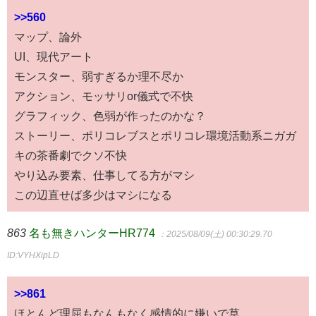
>>560
マップ、論外
UI、現代アート
モンスター、弱すぎるか理不尽か
アクション、モッサリor儀式で不快
グラフィック、色弱が作ったのかな？
ストーリー、ポリコレブスとポリコレ環境活動系ニガガ
キの茶番劇でクソ不快
やり込み要素、仕事してる方がマシ
この辺直せば多少はマシになる
863
名も無きハンターHR774
：2025/08/09(土) 00:30:29.70
ID:VYHXipLD
>>861
ほとんど理屈もなんもなく感情的に嫌いで草