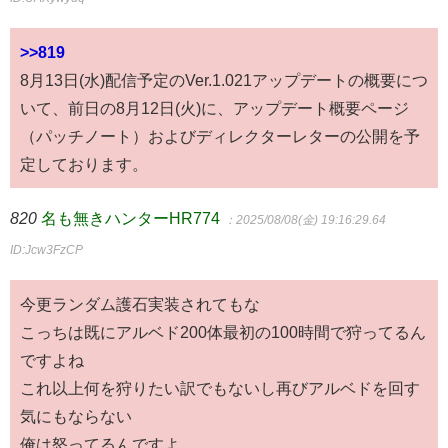
>>819
8月13日(水)配信予定のVer.1.021アップデートの概要につ
いて、前日の8月12日(火)に、アップデート概要ページ
（パッチノート）およびディレクターレターの公開を予
定しております。
820
名も無きハンターHR774
：2025/08/08(金) 19:16:29.64
ID:Jcw3FzCP
今更ランダム護石実装されてもな
こっちは既にアルベド200体最初の100時間で狩ってるん
ですよね
これ以上何を狩りたい訳でもないし再びアルベドを回す
気にもならない
俺は怒ってるんですよ