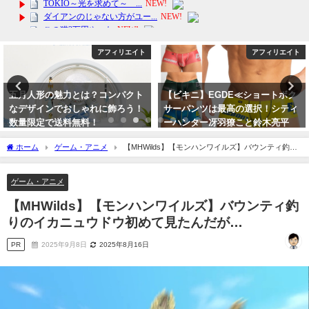
アフィリエイト
アフィリエイト
月人形の魅力とは？コンパクト
【ビキニ】EGDE≪ショートボク
【
デザインでおしゃれに飾ろう！
サーパンツは最高の選択！シティ
AW
量限定で送料無料！
ーハンター冴羽獠こと鈴木亮平
ト
24年2月11日
2024年4月5日
20
ホーム
ゲーム・アニメ
【MHWilds】【モンハンワイルズ】バウンティ釣り
のイカニュウドウ初めて見たんだが…
ゲーム・アニメ
【MHWilds】【モンハンワイルズ】バウンティ釣
りのイカニュウドウ初めて見たんだが…
PR
2025年9月8日
2025年8月16日