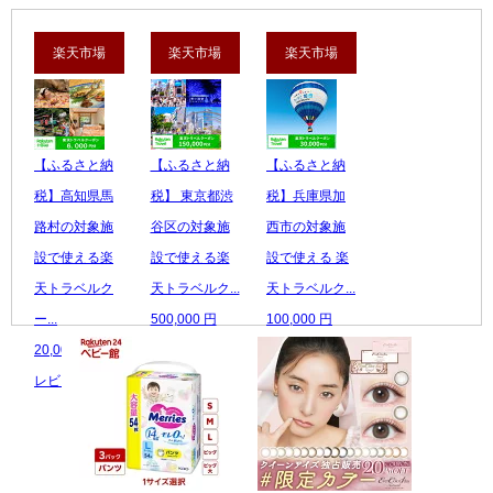
楽天市場
楽天市場
楽天市場
【ふるさと納
【ふるさと納
【ふるさと納
税】高知県馬
税】 東京都渋
税】兵庫県加
路村の対象施
谷区の対象施
西市の対象施
設で使える楽
設で使える楽
設で使える 楽
天トラベルク
天トラベルク...
天トラベルク...
ー...
500,000 円
100,000 円
20,000 円
レビュー数：0
レビュー数：0
レビュー数：0