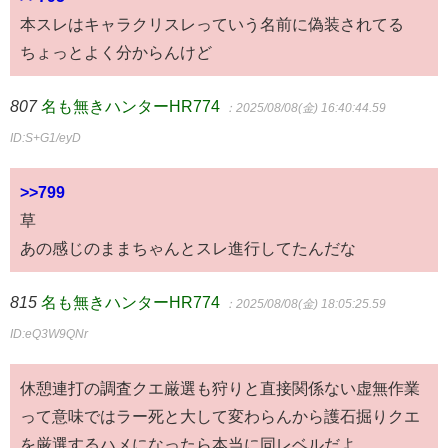
本スレはキャラクリスレっていう名前に偽装されてる
ちょっとよく分からんけど
807
名も無きハンターHR774
：2025/08/08(金) 16:40:44.59
ID:S+G1/eyD
>>799
草
あの感じのままちゃんとスレ進行してたんだな
815
名も無きハンターHR774
：2025/08/08(金) 18:05:25.59
ID:eQ3W9QNr
休憩連打の調査クエ厳選も狩りと直接関係ない虚無作業
って意味ではラー死と大して変わらんから護石掘りクエ
を厳選するハメになったら本当に同レベルだよ