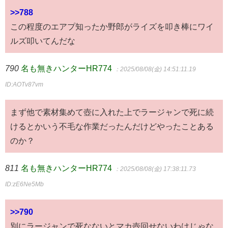
>>788
この程度のエアプ知ったか野郎がライズを叩き棒にワイ
ルズ叩いてんだな
790
名も無きハンターHR774
：2025/08/08(金) 14:51:11.19
ID:AOTv87vm
まず他で素材集めて壺に入れた上でラージャンで死に続
けるとかいう不毛な作業だったんだけどやったことある
のか？
811
名も無きハンターHR774
：2025/08/08(金) 17:38:11.73
ID:zE6Ne5Mb
>>790
別にラージャンで死なないとマカ壺回せないわけじゃな