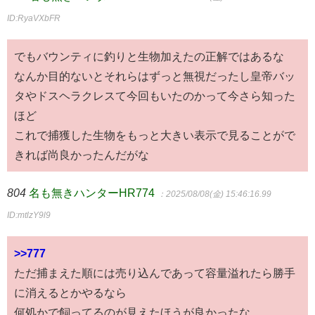
ID:RyaVXbFR
でもバウンティに釣りと生物加えたの正解ではあるな
なんか目的ないとそれらはずっと無視だったし皇帝バッ
タやドスヘラクレスて今回もいたのかって今さら知った
ほど
これで捕獲した生物をもっと大きい表示で見ることがで
きれば尚良かったんだがな
804
名も無きハンターHR774
：2025/08/08(金) 15:46:16.99
ID:mtlzY9l9
>>777
ただ捕まえた順には売り込んであって容量溢れたら勝手
に消えるとかやるなら
何処かで飼ってるのが見えたほうが良かったな