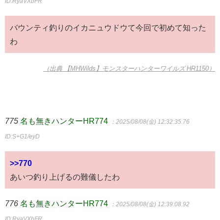
ID:RyaVXbFR
バウンティ釣りのイカニュウドウて今回で初めて知った
わ
（出典 【MHWilds】モンスターハンターワイルズ HR1150）
775
名も無きハンターHR774
：2025/08/08(金) 12:32:35.76
ID:S+G1/eyD
>>770
あいつ釣り上げるの難儀したわ
776
名も無きハンターHR774
：2025/08/08(金) 12:39:08.92
ID:RyaVXbFR