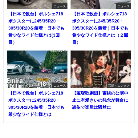
ニュース
ニュース
【日本で数台】ポルシェ718
【日本で数台】ポルシェ718
ボクスターに245/35R20・
ボクスターに245/35R20・
305/30R20を装着｜日本でも
305/30R20を装着｜日本でも
希少なワイド仕様とは(3回
希少なワイド仕様とは（２回
目）
目）
ニュース
芸能・エンタメ
【日本で数台】ポルシェ718
【宝塚歌劇団】宙組の公演中
ボクスターに245/35R20・
止に有愛きいの怨念が舞台に
305/30R20を装着｜日本でも
憑依で楽屋は騒然に
希少なワイド仕様とは