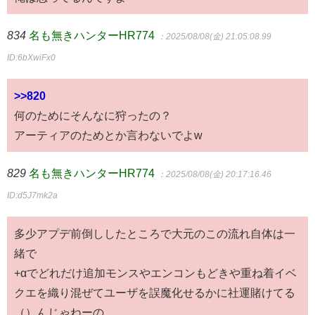
834
名も無きハンターHR774
：2025/08/08(金) 21:05:08.99
ID:6bXwiFx0
>>820
何のためにそんなに狩ったの？
アーティアのためとか言わないでよw
829
名も無きハンターHR774
：2025/08/08(金) 20:17:16.46
ID:d5J7mk2a
多少アプデ前倒ししたところで大元のこの流れ自体は一
緒で
+αでどれだけ追加モンスやエンコンもどきや重ね着イベ
クエを織り混ぜてユーザを誤魔化せるかに社運賭けてる
（）んじゃねーの