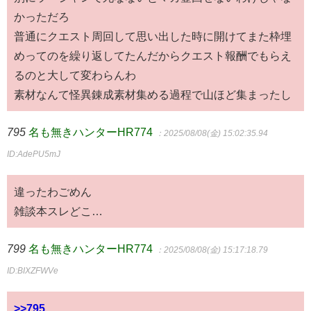
かっただろ
普通にクエスト周回して思い出した時に開けてまた枠埋
めってのを繰り返してたんだからクエスト報酬でもらえ
るのと大して変わらんわ
素材なんて怪異錬成素材集める過程で山ほど集まったし
795
名も無きハンターHR774
：2025/08/08(金) 15:02:35.94
ID:AdePU5mJ
違ったわごめん
雑談本スレどこ…
799
名も無きハンターHR774
：2025/08/08(金) 15:17:18.79
ID:BIXZFWVe
>>795