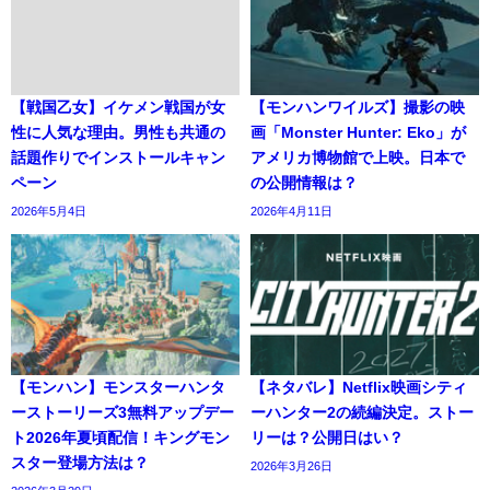
【戦国乙女】イケメン戦国が女
【モンハンワイルズ】撮影の映
性に人気な理由。男性も共通の
画「Monster Hunter: Eko」が
話題作りでインストールキャン
アメリカ博物館で上映。日本で
ペーン
の公開情報は？
2026年5月4日
2026年4月11日
【モンハン】モンスターハンタ
【ネタバレ】Netflix映画シティ
ーストーリーズ3無料アップデー
ーハンター2の続編決定。ストー
ト2026年夏頃配信！キングモン
リーは？公開日はい？
スター登場方法は？
2026年3月26日