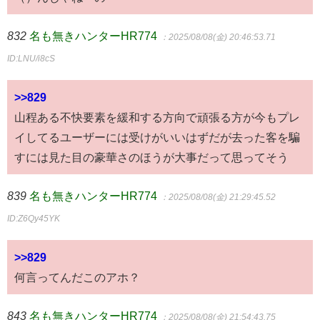
832
名も無きハンターHR774
：2025/08/08(金) 20:46:53.71
ID:LNU/i8cS
>>829
山程ある不快要素を緩和する方向で頑張る方が今もプレ
イしてるユーザーには受けがいいはずだが去った客を騙
すには見た目の豪華さのほうが大事だって思ってそう
839
名も無きハンターHR774
：2025/08/08(金) 21:29:45.52
ID:Z6Qy45YK
>>829
何言ってんだこのアホ？
843
名も無きハンターHR774
：2025/08/08(金) 21:54:43.75