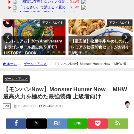
アフィリエイト
芸能・エンタメ
【最安値】松屋牛丼 牛めしの具プ
【宝塚歌劇】宙組 PAGADの脚本
レミアム仕様30食セットがお得す
を修正して23日より公演再開予定
ぎる！
2023年10月7日
2024年3月11日
ホーム
ゲーム・アニメ
【モンハンNow】Monster Hunter Now MHW 最高
火力を極めた最強装備 上級者向け
ゲーム・アニメ
【モンハンNow】Monster Hunter Now MHW
最高火力を極めた最強装備 上級者向け
PR
2024年1月9日
2024年1月7日
LINE