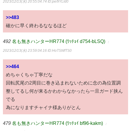
2023/12/13(水) 20:55:04.74
ID:pe/9YLld0
>>483
確かに早く終わるななるほど
492
名も無きハンターHR774 (ﾜｯﾁｮｲ d754-bLSQ)
：
2023/12/13(水) 23:59:04.16
ID:HoTSWfTS0
>>464
めちゃくちゃ丁寧だな
回転尻尾の2周目に巻き込まれないために念の為位置調
整してるし何が来るかわからなかったら一旦ガード挟ん
でる
為になりますチャイナ様ありがとん
479
名も無きハンターHR774 (ﾜｯﾁｮｲ bf96-kakm)
：