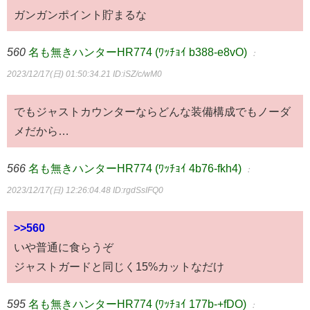
ガンガンポイント貯まるな
560
名も無きハンターHR774 (ﾜｯﾁｮｲ b388-e8vO)
：
2023/12/17(日) 01:50:34.21
ID:iSZ/c/wM0
でもジャストカウンターならどんな装備構成でもノーダ
メだから…
566
名も無きハンターHR774 (ﾜｯﾁｮｲ 4b76-fkh4)
：
2023/12/17(日) 12:26:04.48
ID:rgdSsIFQ0
>>560
いや普通に食らうぞ
ジャストガードと同じく15%カットなだけ
595
名も無きハンターHR774 (ﾜｯﾁｮｲ 177b-+fDO)
：