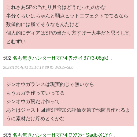
これさあSPの当たり具合はどうだったのかな
半分くらいはちゃんと弱点ヒットエフェクトでてるなら
数値的には勝てそうなもんだけど
個人的にディアはSPの当たり方すげー大事だと思うし割
とむずい
502
名も無きハンターHR774 (ﾜｯﾁｮｲ 3773-08gk)
：
2023/12/14(木) 15:16:13.39
ID:WZkZi+5b0
ジンオウガランスは現実的じゃ無いから
もうカガチ作っていってる
ジンオウガ腕だけ作って
あとはジャスト回避SP増加の評価次第で他防具作れるよ
うに素材だけ貯めとくかな
505
名も無きハンターHR774 (ｱｳｱｳｳｰ Sadb-X1Yr)
：