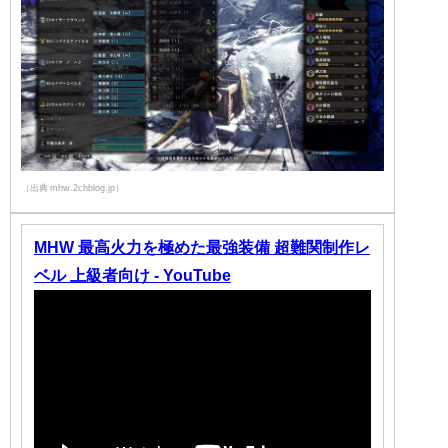
（出典 mhw.2chblog.jp）
MHW 最高火力を極めた最強装備 超難関制作レ
ベル 上級者向け - YouTube