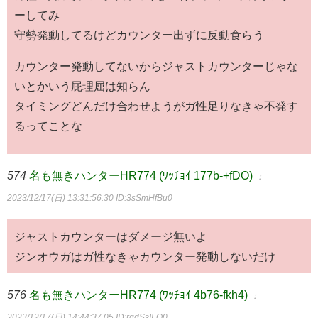
ーしてみ
守勢発動してるけどカウンター出ずに反動食らう
カウンター発動してないからジャストカウンターじゃな
いとかいう屁理屈は知らん
タイミングどんだけ合わせようがガ性足りなきゃ不発す
るってことな
574
名も無きハンターHR774 (ﾜｯﾁｮｲ 177b-+fDO)
：
2023/12/17(日) 13:31:56.30
ID:3sSmHfBu0
ジャストカウンターはダメージ無いよ
ジンオウガはガ性なきゃカウンター発動しないだけ
576
名も無きハンターHR774 (ﾜｯﾁｮｲ 4b76-fkh4)
：
2023/12/17(日) 14:44:37.05
ID:rgdSsIFQ0