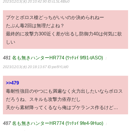
2023/12/13(水) 20:10:42.90
ID:cLSL4tBu0
プケとボロス槍どっちがいいのか決められねー
たぶん毒2回は無理だよね？
最終的に攻撃力300近く差が出るし防御力40は何気に欲
しい
481
名も無きハンターHR774 (ﾜｯﾁｮｲ 9f91-tASO)
：
2023/12/13(水) 20:18:13.67
ID:pe/9YLld0
>>479
毒耐性強目のやつにも満遍なく火力出したいならボロス
だろうね、スキルも攻撃力依存だし
天から素材降ってくるなら俺はプケランス作るけど…
487
名も無きハンターHR774 (ﾜｯﾁｮｲ 9fe4-9Huo)
：