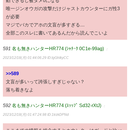
動できるし被ダメ0になる
唯一ジンオウガの攻撃だけジャストカウンターにガ性3
が必要
マジでバカでアホの文盲が多すぎる…
全部このスレに書いてあるんだから読んでこいよ
591
名も無きハンターHR774 (ｼｬﾁｰｸ 0C1e-99ag)
：
2023/12/18(月) 01:44:06.29
ID:lgGhIkyCC
>>589
文盲が多いって誇張しすぎじゃない？
落ち着きなよ
592
名も無きハンターHR774 (ｽｯｯﾌﾟ Sd32-rXtJ)
：
2023/12/18(月) 01:47:24.98
ID:1trzkDPNd