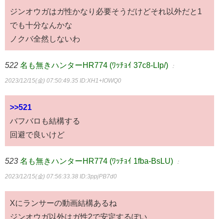
ジンオウガはガ性かなり必要そうだけどそれ以外だと1
でも十分なんかな
ノクバ全然しないわ
522
名も無きハンターHR774 (ﾜｯﾁｮｲ 37c8-LIp/)
：
2023/12/15(金) 07:50:49.35
ID:XH1+IOWQ0
>>521
バフバロも結構する
回避で良いけど
523
名も無きハンターHR774 (ﾜｯﾁｮｲ 1fba-BsLU)
：
2023/12/15(金) 07:56:33.38
ID:3ppjPB7d0
Xにランサーの動画結構あるね
ジンオウガ以外はガ性2で安定するぽい