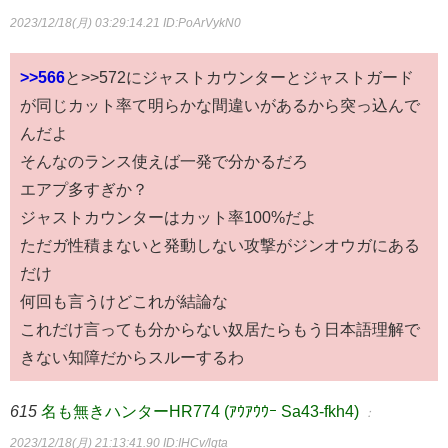
2023/12/18(月) 03:29:14.21
ID:PoArVykN0
>>566
と>>572にジャストカウンターとジャストガード
が同じカット率て明らかな間違いがあるから突っ込んで
んだよ
そんなのランス使えば一発で分かるだろ
エアプ多すぎか？
ジャストカウンターはカット率100%だよ
ただガ性積まないと発動しない攻撃がジンオウガにある
だけ
何回も言うけどこれが結論な
これだけ言っても分からない奴居たらもう日本語理解で
きない知障だからスルーするわ
615
名も無きハンターHR774 (ｱｳｱｳｳｰ Sa43-fkh4)
：
2023/12/18(月) 21:13:41.90
ID:IHCv/lgta