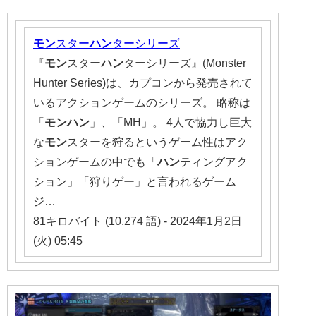
モン
スター
ハン
ターシリーズ
『
モン
スター
ハン
ターシリーズ』(Monster
Hunter Series)は、カプコンから発売されて
いるアクションゲームのシリーズ。 略称は
「
モンハン
」、「MH」。 4人で協力し巨大
な
モン
スターを狩るというゲーム性はアク
ションゲームの中でも「
ハン
ティングアク
ション」「狩りゲー」と言われるゲーム
ジ…
81キロバイト (10,274 語) - 2024年1月2日
(火) 05:45