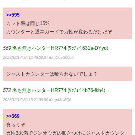
>>595
カット率は同じ15%
カウンターと通常ガードでガ性が変わるだけだぞ
569
名も無きハンターHR774 (ﾜｯﾁｮｲ 631a-DYyd)
：
2023/12/17(日) 12:46:30.87
ID:nObzG06b0
ジャストカウンターは喰らわないでしょ？
572
名も無きハンターHR774 (ﾜｯﾁｮｲ 4b76-fkh4)
：
2023/12/17(日) 13:21:59.50
ID:rgdSsIFQ0
>>569
食らうぞ
ガ性3未満でジンオウガの叩きつけにジャストカウンタ