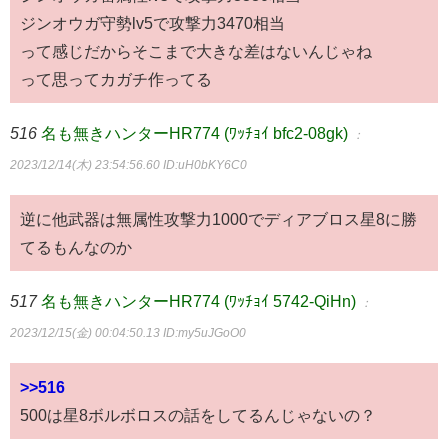
ジンオウガ守勢lv5で攻撃力3470相当
って感じだからそこまで大きな差はないんじゃね
って思ってカガチ作ってる
516
名も無きハンターHR774 (ﾜｯﾁｮｲ bfc2-08gk)
：
2023/12/14(木) 23:54:56.60
ID:uH0bKY6C0
逆に他武器は無属性攻撃力1000でディアブロス星8に勝
てるもんなのか
517
名も無きハンターHR774 (ﾜｯﾁｮｲ 5742-QiHn)
：
2023/12/15(金) 00:04:50.13
ID:my5uJGoO0
>>516
500は星8ボルボロスの話をしてるんじゃないの？