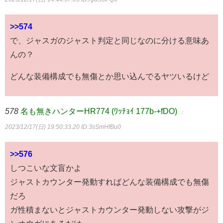
>>574
で、ジャスガのジャスト判定と同じなのに分ける意味あ
んの？
どんな装備構成でも無傷とか思い込んでるヤツいるけど
578
名も無きハンターHR774 (ﾜｯﾁｮｲ 177b-+fDO)
：
2023/12/17(日) 19:50:33.20
ID:3sSmHfBu0
>>576
しつこいな文盲かよ
ジャストカウンター発動すればどんな装備構成でも無傷
だろ
ガ性積まないとジャストカウンター発動しない攻撃がジ