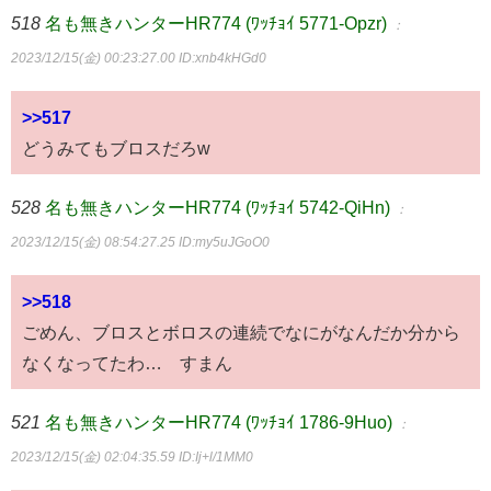
518
名も無きハンターHR774 (ﾜｯﾁｮｲ 5771-Opzr)
：
2023/12/15(金) 00:23:27.00
ID:xnb4kHGd0
>>517
どうみてもブロスだろw
528
名も無きハンターHR774 (ﾜｯﾁｮｲ 5742-QiHn)
：
2023/12/15(金) 08:54:27.25
ID:my5uJGoO0
>>518
ごめん、ブロスとボロスの連続でなにがなんだか分から
なくなってたわ… すまん
521
名も無きハンターHR774 (ﾜｯﾁｮｲ 1786-9Huo)
：
2023/12/15(金) 02:04:35.59
ID:Ij+l/1MM0