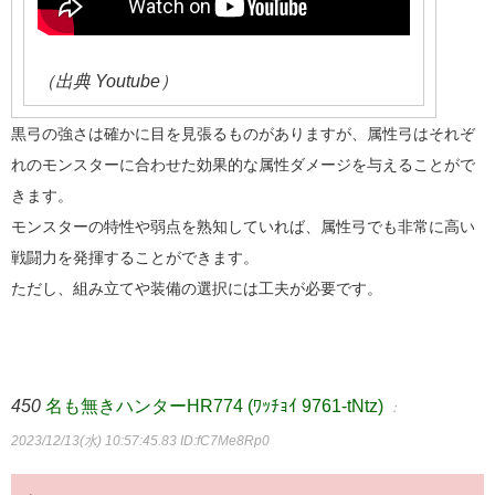
（出典 Youtube）
黒弓の強さは確かに目を見張るものがありますが、属性弓はそれぞ
れのモンスターに合わせた効果的な属性ダメージを与えることがで
きます。
モンスターの特性や弱点を熟知していれば、属性弓でも非常に高い
戦闘力を発揮することができます。
ただし、組み立てや装備の選択には工夫が必要です。
450
名も無きハンターHR774 (ﾜｯﾁｮｲ 9761-tNtz)
：
2023/12/13(水) 10:57:45.83
ID:fC7Me8Rp0