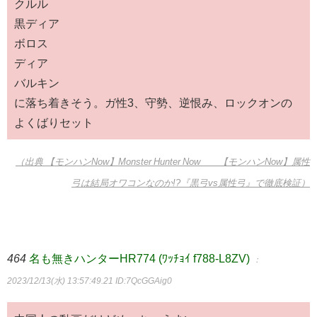
クルル
黒ディア
ボロス
ディア
バルキン
に落ち着きそう。ガ性3、守勢、逆恨み、ロックオンの
よくばりセット
（出典 【モンハンNow】Monster Hunter Now 【モンハンNow】属性
弓は結局オワコンなのか!?『黒弓vs属性弓』で徹底検証）
464
名も無きハンターHR774 (ﾜｯﾁｮｲ f788-L8ZV)
：
2023/12/13(水) 13:57:49.21
ID:7QcGGAig0