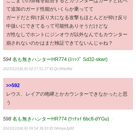
ここまでの情報を総合するとカウンターはガードと比べ
て追加のガード性能がいくらか乗ってて
ガードだと仰け反り大になる攻撃もほとんどが仰け反り
中扱いにできてるって可能性ありそうだけどな
ガ性なしでホントにジンオウガ以外なんでもカウンター
崩されないのかはまだ検証できてないんじゃね？
594
名も無きハンターHR774 (ｽｯｯﾌﾟ Sd32-skwr)
：
2023/12/18(月) 02:17:51.27
ID:Qc3Rkxf6d
>>592
レウス、レイアの咆哮とかカウンターできなかったと思
う
598
名も無きハンターHR774 (ﾜｯﾁｮｲ 6bc8-dYGu)
：
2023/12/18(月) 09:54:36.93
ID:GhmyaJg60