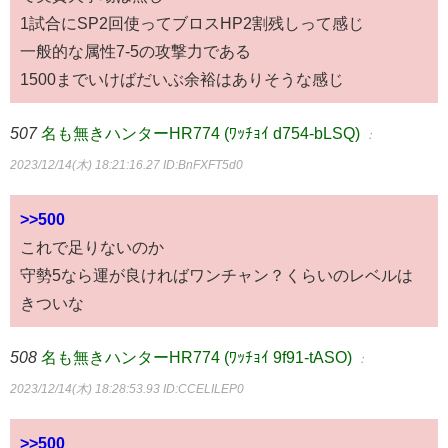
1試合にSP2回使ってブロスHP2割残しって感じ
一般的な属性7-5の攻撃力である
1500までいけばだいぶ余裕はありそうな感じ
507
名も無きハンターHR774 (ﾜｯﾁｮｲ d754-bLSQ)
：
2023/12/14(木) 18:21:16.27
ID:BnFXFT5d0
>>500
これで足りないのか
守勢5なら運が良ければワンチャン？くらいのレベルは
きついな
508
名も無きハンターHR774 (ﾜｯﾁｮｲ 9f91-tASO)
：
2023/12/14(木) 18:28:53.93
ID:CCELILEP0
>>500