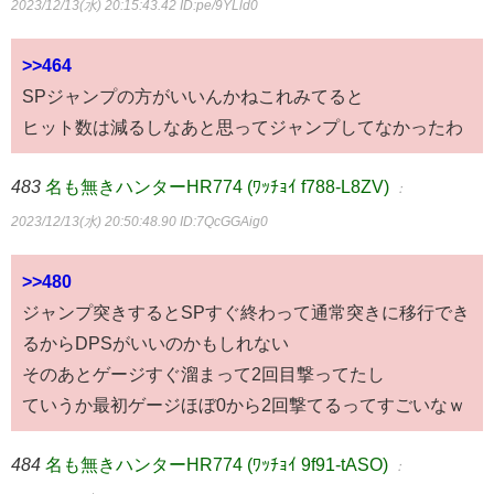
2023/12/13(水) 20:15:43.42
ID:pe/9YLld0
>>464
SPジャンプの方がいいんかねこれみてると
ヒット数は減るしなあと思ってジャンプしてなかったわ
483
名も無きハンターHR774 (ﾜｯﾁｮｲ f788-L8ZV)
：
2023/12/13(水) 20:50:48.90
ID:7QcGGAig0
>>480
ジャンプ突きするとSPすぐ終わって通常突きに移行でき
るからDPSがいいのかもしれない
そのあとゲージすぐ溜まって2回目撃ってたし
ていうか最初ゲージほぼ0から2回撃てるってすごいなｗ
484
名も無きハンターHR774 (ﾜｯﾁｮｲ 9f91-tASO)
：