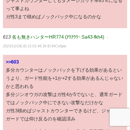
ジャストカウンターしてもダメージカット率85％になる
って事よね
ガ性3まで積めばノックバック中になるのかな
613
名も無きハンターHR774 (ｱｳｱｳｳｰ Sa43-fkh4)
：
2023/12/18(月) 21:01:46.39
ID:IHCv/lgta
>>603
多分カウンターはノックバックを下げる効果があるとい
うより、ガード性能を+1か+2する効果があるんじゃない
かと思われる
多分ジンオウガの攻撃はガ性4か5でないと、通常ガード
ではノックバック中にできない攻撃なだけかな
ガ性3積めばジャストカウンターできるけど、ジャスト
ガードでは仰け反るのを確認済み