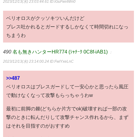
2023/12/13(水) 23:03:44.61
ID:iGuFwvWm0
ベリオロスがクッソキツいんだけど
ブレス吐かれるとガードするしかなくて時間切れになっ
ちまうわ
490
名も無きハンターHR774 (ｼｬﾁｰｸ 0C8f-iAB1)
：
2023/12/13(水) 23:14:00.24
ID:FwIYxeLnC
>>487
ベリオロスはブレスガードして一安心かと思ったら風圧
で動けなくなって攻撃もらっちゃうわw
最初に前脚の棘(どちらか片方でok)破壊すれば一部の攻
撃のときに転んだりして攻撃チャンス作れるから、まず
はそれを目指すのがおすすめ