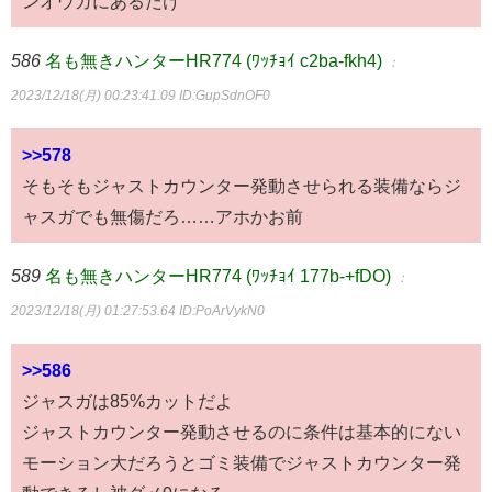
ンオウガにあるだけ
586
名も無きハンターHR774 (ﾜｯﾁｮｲ c2ba-fkh4)
：
2023/12/18(月) 00:23:41.09
ID:GupSdnOF0
>>578
そもそもジャストカウンター発動させられる装備ならジ
ャスガでも無傷だろ……アホかお前
589
名も無きハンターHR774 (ﾜｯﾁｮｲ 177b-+fDO)
：
2023/12/18(月) 01:27:53.64
ID:PoArVykN0
>>586
ジャスガは85%カットだよ
ジャストカウンター発動させるのに条件は基本的にない
モーション大だろうとゴミ装備でジャストカウンター発