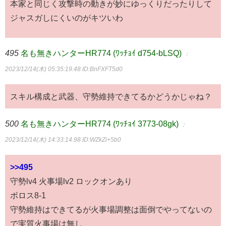
本家と同じく攻撃時の動きが妙にゆっくりだったりして
ジャスガしにくいのがキツいわ
495
名も無きハンターHR774 (ﾜｯﾁｮｲ d754-bLSQ)
：
2023/12/14(木) 05:35:19.48
ID:BnFXFT5d0
スキル構成と武器、守勢維持できてるかどうかじゃね？
500
名も無きハンターHR774 (ﾜｯﾁｮｲ 3773-08gk)
：
2023/12/14(木) 14:33:14.98
ID:WZkZi+5b0
>>495
守勢lv4 火事場lv2 ロックオンあり
ボロス8-1
守勢維持はできてるが火事場調整は面倒でやってないの
で実質火事場は無し