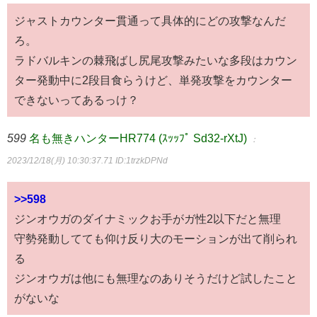
ジャストカウンター貫通って具体的にどの攻撃なんだ
ろ。
ラドバルキンの棘飛ばし尻尾攻撃みたいな多段はカウン
ター発動中に2段目食らうけど、単発攻撃をカウンター
できないってあるっけ？
599
名も無きハンターHR774 (ｽｯｯﾌﾟ Sd32-rXtJ)
：
2023/12/18(月) 10:30:37.71
ID:1trzkDPNd
>>598
ジンオウガのダイナミックお手がガ性2以下だと無理
守勢発動してても仰け反り大のモーションが出て削られ
る
ジンオウガは他にも無理なのありそうだけど試したこと
がないな