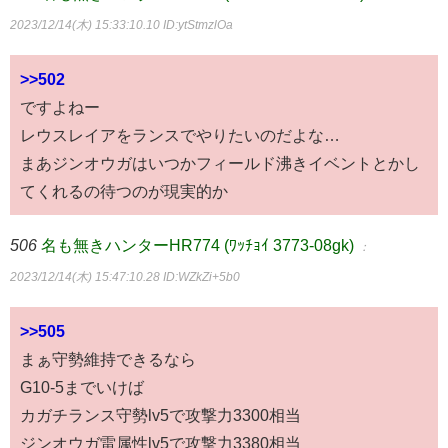
2023/12/14(木) 15:33:10.10
ID:ytStmzlOa
>>502
ですよねー
レウスレイアをランスでやりたいのだよな…
まあジンオウガはいつかフィールド沸きイベントとかし
てくれるの待つのが現実的か
506
名も無きハンターHR774 (ﾜｯﾁｮｲ 3773-08gk)
：
2023/12/14(木) 15:47:10.28
ID:WZkZi+5b0
>>505
まぁ守勢維持できるなら
G10-5までいけば
カガチランス守勢lv5で攻撃力3300相当
ジンオウガ雷属性lv5で攻撃力3380相当