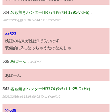
524
名も無きハンターHR774 (ﾜｯﾁｮｲ 1795-vKFa)
：
2023/12/15(金) 08:01:57.44
ID:5SxSR4Oi0
>>523
検証の結果ガ性は1で良いはず
装備的に2になっちゃうだけなんじゃ
539
あぼーん
：あぼーん
あぼーん
543
名も無きハンターHR774 (ﾜｯﾁｮｲ 1e25-D+Hx)
：
2023/12/16(土) 13:08:00.08
ID:czY+anXe0
>>539