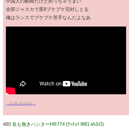
中国人の動画だけどめっちゃうまい
全部ジャスカで星8プケプケ完封しとる
俺はランスでプケプケ苦手なんだよなあ
（出典 Youtube）
480
名も無きハンターHR774 (ﾜｯﾁｮｲ 9f91-tASO)
：