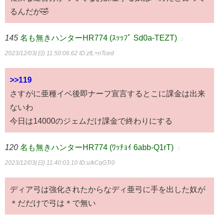
るんだが🤣
145
名も無きハンターHR774 (ｽｯｯﾌﾟ Sd0a-TEZT)
：
2023/12/03(日) 11:50:06.62
ID:zfL+nTced
>>119
さすがに亜種イベ後即ナーフ宣言するとこに課金は出来
ないわ
今日は14000のジェムだけ課金で終わりにする
120
名も無きハンターHR774 (ﾜｯﾁｮｲ 6abb-Q1rT)
：
2023/12/03(日) 11:40:03.10
ID:u/kCqGTr0
ディア弓は強化されたからなディ亜弓に手を出した奴が
＊だだけで弓は＊で無い