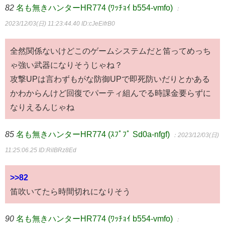
82
名も無きハンターHR774 (ﾜｯﾁｮｲ b554-vmfo)
：
2023/12/03(日) 11:23:44.40
ID:cJeEifrB0
全然関係ないけどこのゲームシステムだと笛ってめっち
ゃ強い武器になりそうじゃね？
攻撃UPは言わずもがな防御UPで即死防いだりとかある
かわからんけど回復でパーティ組んでる時課金要らずに
なりえるんじゃね
85
名も無きハンターHR774 (ｽﾌﾟﾌﾟ Sd0a-nfgf)
：2023/12/03(日)
11:25:06.25
ID:RilBRz8Ed
>>82
笛吹いてたら時間切れになりそう
90
名も無きハンターHR774 (ﾜｯﾁｮｲ b554-vmfo)
：