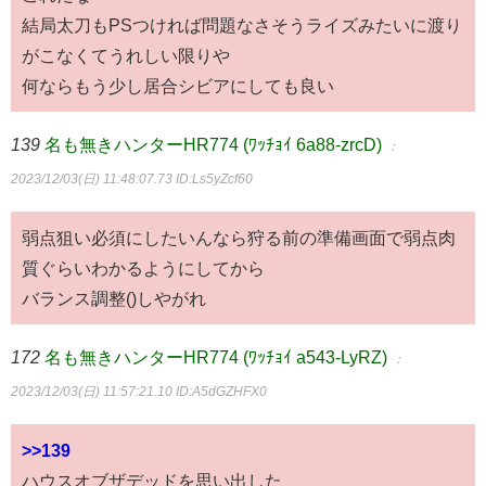
結局太刀もPSつければ問題なさそうライズみたいに渡り
がこなくてうれしい限りや
何ならもう少し居合シビアにしても良い
139
名も無きハンターHR774 (ﾜｯﾁｮｲ 6a88-zrcD)
：
2023/12/03(日) 11:48:07.73
ID:Ls5yZcf60
弱点狙い必須にしたいんなら狩る前の準備画面で弱点肉
質ぐらいわかるようにしてから
バランス調整()しやがれ
172
名も無きハンターHR774 (ﾜｯﾁｮｲ a543-LyRZ)
：
2023/12/03(日) 11:57:21.10
ID:A5dGZHFX0
>>139
ハウスオブザデッドを思い出した