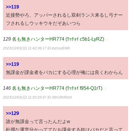
>>119
近接勢やろ、アッパーされるし双剣ランス来るし弓ナー
フされるしウッキウキだぞあいつら
129
名も無きハンターHR774 (ﾜｯﾁｮｲ c5b1-LyRZ)
：
2023/12/03(日) 11:42:38.17
ID:tozcuoEW0
>>119
無課金が課金者をバカにする心理が俺には良くわからん
146
名も無きハンターHR774 (ﾜｯﾁｮｲ f954-Q1rT)
：
2023/12/03(日) 11:50:29.97
ID:39rU9HRm0
>>129
誰が無課金って言ったんだよw
杜撰な運営分かっててなお課金する奴はバカだと言って