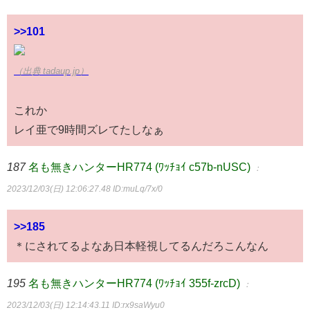
>>101
（出典 tadaup.jp）
これか
レイ亜で9時間ズレてたしなぁ
187
名も無きハンターHR774 (ﾜｯﾁｮｲ c57b-nUSC)
：
2023/12/03(日) 12:06:27.48
ID:muLq/7x/0
>>185
＊にされてるよなあ日本軽視してるんだろこんなん
195
名も無きハンターHR774 (ﾜｯﾁｮｲ 355f-zrcD)
：
2023/12/03(日) 12:14:43.11
ID:rx9saWyu0