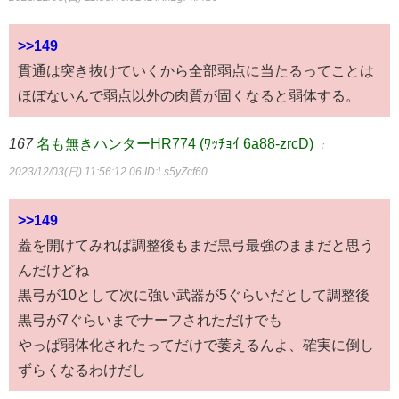
>>149
貫通は突き抜けていくから全部弱点に当たるってことは
ほぼないんで弱点以外の肉質が固くなると弱体する。
167
名も無きハンターHR774 (ﾜｯﾁｮｲ 6a88-zrcD)
：
2023/12/03(日) 11:56:12.06
ID:Ls5yZcf60
>>149
蓋を開けてみれば調整後もまだ黒弓最強のままだと思う
んだけどね
黒弓が10として次に強い武器が5ぐらいだとして調整後
黒弓が7ぐらいまでナーフされただけでも
やっぱ弱体化されたってだけで萎えるんよ、確実に倒し
ずらくなるわけだし