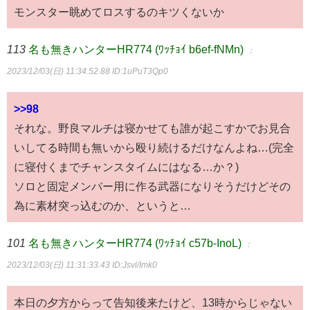
モンスター眺めてロスするのキツくないか
113
名も無きハンターHR774 (ﾜｯﾁｮｲ b6ef-fNMn)
：
2023/12/03(日) 11:34:52.88
ID:1uPuT3Qp0
>>98
それな。野良マルチは寝かせても誰が起こすかでお見合
いしてる時間も無いから殴り続けるだけなんよね…(完全
に寝付くまでチャンスタイムにはなる…か？)
ソロと固定メンバー用に作る武器になりそうだけどその
為に素材突っ込むのか、というと…
101
名も無きハンターHR774 (ﾜｯﾁｮｲ c57b-InoL)
：
2023/12/03(日) 11:31:33.43
ID:Jsvl/Imk0
本日の夕方からって告知後来たけど、13時からじゃない