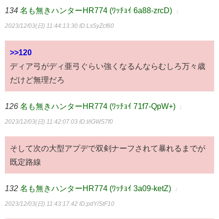
134
名も無きハンターHR774 (ﾜｯﾁｮｲ 6a88-zrcD)
：
2023/12/03(日) 11:44:13.30
ID:Ls5yZcf60
>>120
ディア弓がディ亜弓ぐらい強くなるんならむしろ万々歳
だけど無理だろ
126
名も無きハンターHR774 (ﾜｯﾁｮｲ 71f7-QpW+)
：
2023/12/03(日) 11:42:07.03
ID:I/iGWS7f0
そして次の大型アプデで双剣ナーフされて暴れるまでが
既定路線
132
名も無きハンターHR774 (ﾜｯﾁｮｲ 3a09-ketZ)
：
2023/12/03(日) 11:43:17.42
ID:pdY/StF10