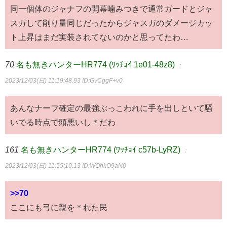
同一個体のジャナフの開幕噛みつきで通常ガードとジャ
スガして削り量同じだったからジャスガのダメージカッ
ト上昇はまだ実装されてないのかと思ってたわ…
70
名も無きハンターHR774 (ﾜｯﾁｮｲ 1e01-48z8)
：
2023/12/03(日) 11:19:48.93
ID:GvCggF+v0
あんなナーフ確定の最強ぶっこわれに手を出しといて騒
いでる時点で頭悪いし＊だわ
161
名も無きハンターHR774 (ﾜｯﾁｮｲ c57b-LyRZ)
：
2023/12/03(日) 11:55:10.13
ID:WOhkO9aN0
>>70
ここにも弓に親を＊れた民