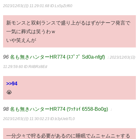
2023/12/03(日) 11:29:01.68
ID:Ls5yZcf60
新モンスと双剣ランスで盛り上がるはずがナーフ発言で
一気に葬式は笑うわｗ
いや笑えんが
96
名も無きハンターHR774 (ｽﾌﾟﾌﾟ Sd0a-nfgf)
：2023/12/03(日)
11:29:59.60
ID:RilBRz8Ed
>>94
😭
98
名も無きハンターHR774 (ﾜｯﾁｮｲ 6558-Bo0g)
：
2023/12/03(日) 11:30:02.23
ID:b3yUebTL0
一分少々で狩る必要があるのに睡眠でムニャムニャする