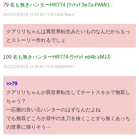
79
名も無きハンターHR774 (ﾜｯﾁｮｲ 5e7a-PAMc)
：
2023/12/03(日) 11:22:50.73
ID:UtiSCBwc0
クアリリちゃんは異世界転生みたいものなんだからもっ
とストーリー作れるでしょ
100
名も無きハンターHR774 (ﾜｯﾁｮｲ ed4b-zMJJ)
：
2023/12/03(日) 11:30:41.74
ID:/bRqRMr/0
>>79
クアリリちゃんが異世界転生してチートスキルで無双し
ちゃう？
一応腕の良い元ハンターのはずなんだよね
でも無双どころか背中の太刀を抜くことすら無くあっち
の世界に帰りそう⋯