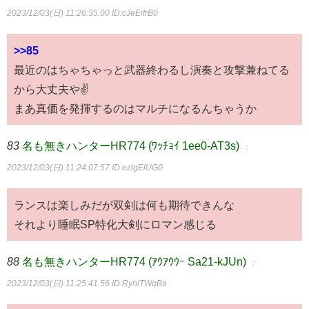
2023/12/03(日) 11:26:35.00
ID:cJeEifrB0
>>85
最近のはちゃちゃっと武器終わるし演奏と攻撃兼ねてる
から大丈夫や✌
まあ真価を発揮するのはマルチになるんちゃうか
83
名も無きハンターHR774 (ﾜｯﾁｮｲ 1ee0-AT3s)
：
2023/12/03(日) 11:24:07.57
ID:ezlgElUG0
ランスは楽しみだが双剣は何も期待できんな
それより睡眠SP特化大剣にロマン感じる
88
名も無きハンターHR774 (ｱｳｱｳｳｰ Sa21-kJUn)
：
2023/12/03(日) 11:25:41.56
ID:RyhlTWqBa