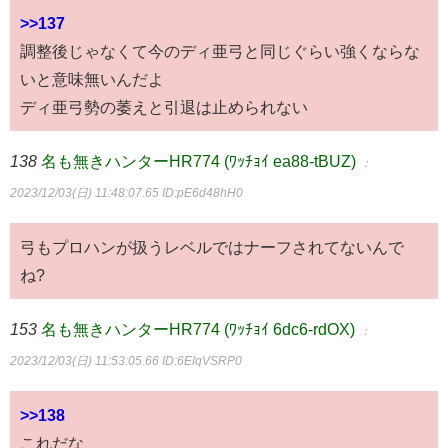
>>137
調整後じゃなくて今のディ亜弓と同じぐらい強くならな
いと意味無いんだよ
ディ亜弓勢の萎えと引退は止められない
138
名も無きハンターHR774 (ﾜｯﾁｮｲ ea88-tBUZ)
：
2023/12/03(日) 11:48:07.65
ID:pE6d48hH0
弓もプロハンが扱うレベルではナーフされてないんで
ね?
153
名も無きハンターHR774 (ﾜｯﾁｮｲ 6dc6-rdOX)
：
2023/12/03(日) 11:53:05.66
ID:6EIqVSRP0
>>138
これだな