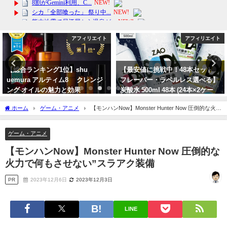
アフィリエイト
アフィリエイト
【総合ランキング1位】shu
【最安値に挑戦中！48本セット
uemura アルティム8∞ クレンジ
フレーバー・ラベルレス選べる】
ング オイルの魅力と効果
炭酸水 500ml 48本 (24本×2ケー
ス)送料無料！
2024年2月12日
ホーム
ゲーム・アニメ
【モンハンNow】Monster Hunter Now 圧倒的な火力
2024年6月15日
で何もさせない”スラアク装備
ゲーム・アニメ
【モンハンNow】Monster Hunter Now 圧倒的な
火力で何もさせない”スラアク装備
PR
2023年12月6日
2023年12月3日
LINE