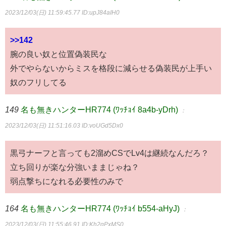
2023/12/03(日) 11:59:45.77
ID:upJ84aIH0
>>142
腕の良い奴と位置偽装民な
外でやらないからミスを格段に減らせる偽装民が上手い
奴のフリしてる
149
名も無きハンターHR774 (ﾜｯﾁｮｲ 8a4b-yDrh)
：
2023/12/03(日) 11:51:16.03
ID:voUGd5Dx0
黒弓ナーフと言っても2溜めCSでLv4は継続なんだろ？
立ち回りが楽な分強いままじゃね？
弱点撃ちになれる必要性のみで
164
名も無きハンターHR774 (ﾜｯﾁｮｲ b554-aHyJ)
：
2023/12/03(日) 11:55:46.91
ID:Kh2gPxMS0