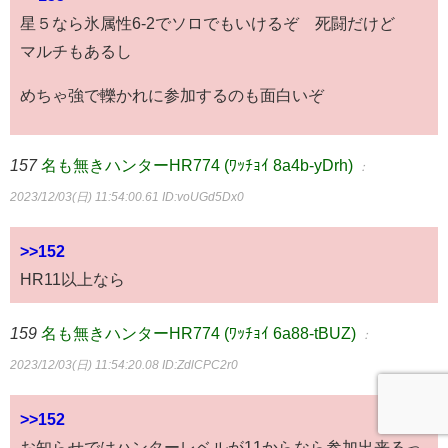
星５なら氷属性6-2でソロでもいけるぞ 死闘だけど
マルチもあるし
めちゃ強で轢かれに参加するのも面白いぞ
157
名も無きハンターHR774 (ﾜｯﾁｮｲ 8a4b-yDrh)
：
2023/12/03(日) 11:54:00.61
ID:voUGd5Dx0
>>152
HR11以上なら
159
名も無きハンターHR774 (ﾜｯﾁｮｲ 6a88-tBUZ)
：
2023/12/03(日) 11:54:20.08
ID:ZdlCPC2r0
>>152
お知らせではハンターレベルが11からなら参加出来るっ