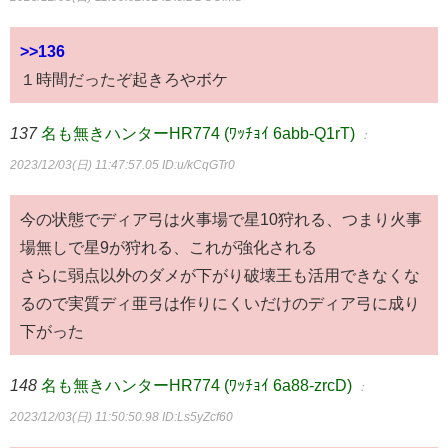
>>136
１時間だったぞ起きろやボケ
137
名も無きハンターHR774 (ﾜｯﾁｮｲ 6abb-Q1rT)
：
2023/12/03(日) 11:47:57.05
ID:u/kCqGTr0
今の状態でディア弓は火事場で星10狩れる、つまり火事
場無しで星9が狩れる、これが強化される
さらに弱点以外のダメが下がり破壊王も活用できなくな
るので実質ディ亜弓は作りにくいだけのディア弓に成り
下がった
148
名も無きハンターHR774 (ﾜｯﾁｮｲ 6a88-zrcD)
：
2023/12/03(日) 11:50:50.98
ID:Ls5yZcf60