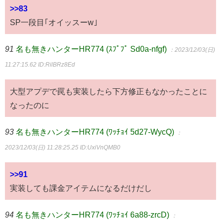
>>83
SP一段目｢オイッスーw｣
91
名も無きハンターHR774 (ｽﾌﾟﾌﾟ Sd0a-nfgf)
：2023/12/03(日)
11:27:15.62
ID:RilBRz8Ed
大型アプデで罠も実装したら下方修正もなかったことに
なったのに
93
名も無きハンターHR774 (ﾜｯﾁｮｲ 5d27-WycQ)
：
2023/12/03(日) 11:28:25.25
ID:UxiVnQMB0
>>91
実装しても課金アイテムになるだけだし
94
名も無きハンターHR774 (ﾜｯﾁｮｲ 6a88-zrcD)
：