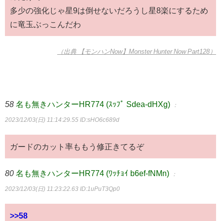
多少の強化じゃ星9は倒せないだろうし星8楽にするため
に竜玉ぶっこんだわ
（出典 【モンハンNow】Monster Hunter Now Part128）
58
名も無きハンターHR774 (ｽｯﾌﾟ Sdea-dHXg)
：
2023/12/03(日) 11:14:29.55
ID:sHO6c689d
ガードのカット率ももう修正きてるぞ
80
名も無きハンターHR774 (ﾜｯﾁｮｲ b6ef-fNMn)
：
2023/12/03(日) 11:23:22.63
ID:1uPuT3Qp0
>>58