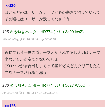
>>126
ほとんどのユーザーがナーフと冬の寒さで消えていって
その頃にはユーザーが残ってなさそう
135
名も無きハンターHR774 (ﾜｯﾁｮｲ 3a09-ketZ)
：
2023/12/03(日) 11:46:00.06
ID:pdY/StF10
近接でも片手剣の盾ナーフとかされてるし太刀はナーフ
来ないとか断定できないでしょ
プロハンが居合出しまくって星10どんどんクリアしたら
当然ナーフされると思う
166
名も無きハンターHR774 (ﾜｯﾁｮｲ 5d27-WycQ)
：
2023/12/03(日) 11:56:03.14
ID:UxiVnQMB0
>>135