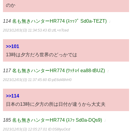
のか
114
名も無きハンターHR774 (ｽｯｯﾌﾟ Sd0a-TEZT)
：
2023/12/03(日) 11:34:53.43
ID:zfL+nTced
>>101
13時は夕方だろ世界のどっかでは
117
名も無きハンターHR774 (ﾜｯﾁｮｲ ea88-tBUZ)
：
2023/12/03(日) 11:37:45.60
ID:pE6d48hH0
>>114
日本の13時に夕方の所は日付が違うから大丈夫
185
名も無きハンターHR774 (ｽﾌｯ Sd0a-DQs9)
：
2023/12/03(日) 12:05:27.01
ID:0S8IyuOcd