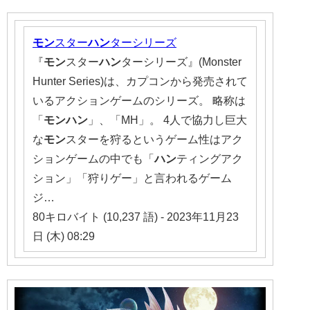
モン
スター
ハン
ターシリーズ
『
モン
スター
ハン
ターシリーズ』(Monster
Hunter Series)は、カプコンから発売されて
いるアクションゲームのシリーズ。 略称は
「
モンハン
」、「MH」。 4人で協力し巨大
な
モン
スターを狩るというゲーム性はアク
ションゲームの中でも「
ハン
ティングアク
ション」「狩りゲー」と言われるゲーム
ジ…
80キロバイト (10,237 語) - 2023年11月23
日 (木) 08:29