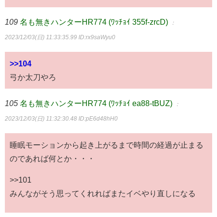
109
名も無きハンターHR774 (ﾜｯﾁｮｲ 355f-zrcD)
：
2023/12/03(日) 11:33:35.99
ID:rx9saWyu0
>>104
弓か太刀やろ
105
名も無きハンターHR774 (ﾜｯﾁｮｲ ea88-tBUZ)
：
2023/12/03(日) 11:32:30.48
ID:pE6d48hH0
睡眠モーションから起き上がるまで時間の経過が止まる
のであれば何とか・・・
>>101
みんながそう思ってくれればまたイベやり直しになる