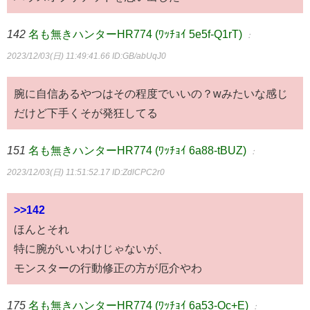
142
名も無きハンターHR774 (ﾜｯﾁｮｲ 5e5f-Q1rT)
：
2023/12/03(日) 11:49:41.66
ID:GB/abUqJ0
腕に自信あるやつはその程度でいいの？wみたいな感じ
だけど下手くそが発狂してる
151
名も無きハンターHR774 (ﾜｯﾁｮｲ 6a88-tBUZ)
：
2023/12/03(日) 11:51:52.17
ID:ZdlCPC2r0
>>142
ほんとそれ
特に腕がいいわけじゃないが、
モンスターの行動修正の方が厄介やわ
175
名も無きハンターHR774 (ﾜｯﾁｮｲ 6a53-Oc+E)
：