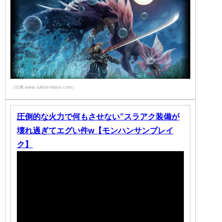
（出典 www.sakini-itteyo.com）
圧倒的な火力で何もさせない”スラアク装備が
壊れ過ぎてエグい件w【モンハンサンブレイ
ク】