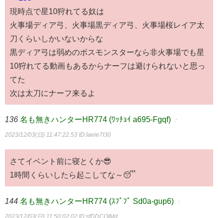
現時点で星10狩れてる奴は
火事場ディア弓、火事場黒ディア弓、火事場桜レイア太
刀くらいしかいないからな
黒ディア弓は弱めのボスモンスターなら非火事場でも星
10狩れてる動画もあるからナーフは避けられないと思っ
てた
次は太刀にナーフ来るよ
136
名も無きハンターHR774 (ﾜｯﾁｮｲ a695-Fgqf)
：
2023/12/03(日) 11:47:22.53
ID:Iaeie7I30
さてイベント前に寝とくか😎
1時間くらいしたら起こしてな～😴
144
名も無きハンターHR774 (ｽﾌﾟﾌﾟ Sd0a-gup6)
：
2023/12/03(日) 11:50:02.02
ID:sfDDCOIMd