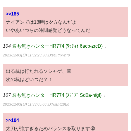
>>185
ナイアンでは13時は夕方なんだよ
いやあいつらの時間感覚どうなってんだ
104
名も無きハンターHR774 (ﾜｯﾁｮｲ 6acb-zrcD)
：
2023/12/03(日) 11:32:23.30
ID:eDP/ikWP0
出る杭は打たれるソシャゲ、草
次の杭はどいつだ？！
107
名も無きハンターHR774 (ｽﾌﾟﾌﾟ Sd0a-nfgf)
：
2023/12/03(日) 11:33:05.66
ID:RilBRz8Ed
>>104
太刀が強すぎるためバランスを取ります😭