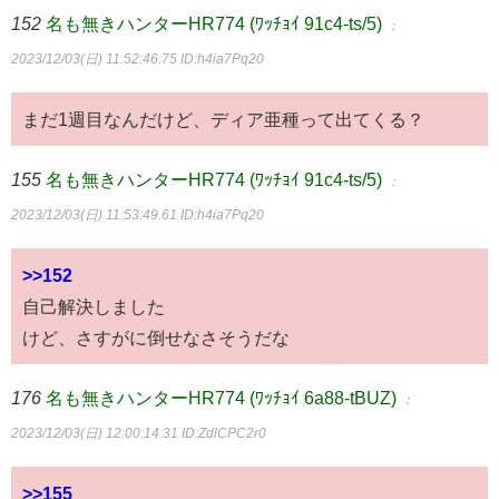
152
名も無きハンターHR774 (ﾜｯﾁｮｲ 91c4-ts/5)
：
2023/12/03(日) 11:52:46.75
ID:h4ia7Pq20
まだ1週目なんだけど、ディア亜種って出てくる？
155
名も無きハンターHR774 (ﾜｯﾁｮｲ 91c4-ts/5)
：
2023/12/03(日) 11:53:49.61
ID:h4ia7Pq20
>>152
自己解決しました
けど、さすがに倒せなさそうだな
176
名も無きハンターHR774 (ﾜｯﾁｮｲ 6a88-tBUZ)
：
2023/12/03(日) 12:00:14.31
ID:ZdlCPC2r0
>>155