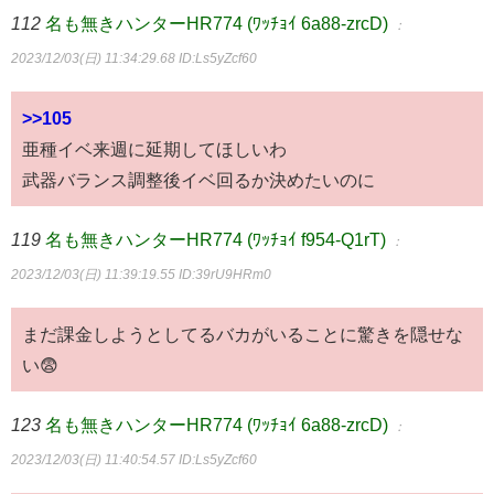
112
名も無きハンターHR774 (ﾜｯﾁｮｲ 6a88-zrcD)
：
2023/12/03(日) 11:34:29.68
ID:Ls5yZcf60
>>105
亜種イベ来週に延期してほしいわ
武器バランス調整後イベ回るか決めたいのに
119
名も無きハンターHR774 (ﾜｯﾁｮｲ f954-Q1rT)
：
2023/12/03(日) 11:39:19.55
ID:39rU9HRm0
まだ課金しようとしてるバカがいることに驚きを隠せな
い😨
123
名も無きハンターHR774 (ﾜｯﾁｮｲ 6a88-zrcD)
：
2023/12/03(日) 11:40:54.57
ID:Ls5yZcf60