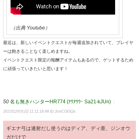
（出典 Youtube）
最近は、新しいイベントクエストが毎週追加されていて、プレイヤ
ーは飽きることなく楽しめますね。
イベントクエスト限定の報酬アイテムもあるので、ゲットするため
に頑張っていきたいと思います！
50
名も無きハンターHR774 (ｱｳｱｳｳｰ Sa21-kJUn)
：
2023/12/03(日) 11:11:18.48
ID:JcmCGlSQa
ギエナ弓は連射だし使うのはディア、ディ亜、ジンオウ
ガだけで