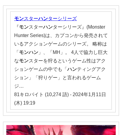
モン
スター
ハン
ターシリーズ
『
モン
スター
ハン
ターシリーズ』(Monster
Hunter Series)は、カプコンから発売されて
いるアクションゲームのシリーズ。 略称は
「
モンハン
」、「MH」。 4人で協力し巨大
な
モン
スターを狩るというゲーム性はアク
ションゲームの中でも「
ハン
ティングアク
ション」「狩りゲー」と言われるゲーム
ジ…
81キロバイト (10,274 語) - 2024年1月11日
(木) 19:19