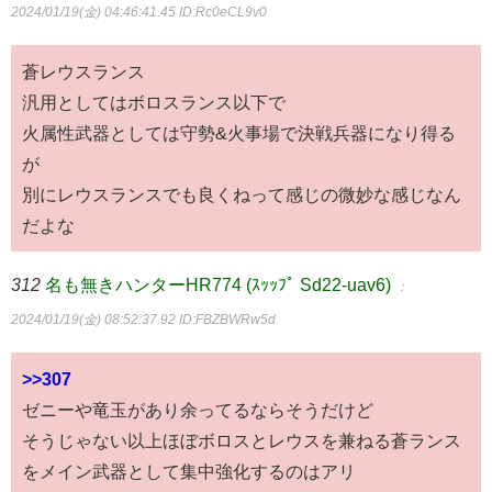
2024/01/19(金) 04:46:41.45
ID:Rc0eCL9v0
蒼レウスランス
汎用としてはボロスランス以下で
火属性武器としては守勢&火事場で決戦兵器になり得る
が
別にレウスランスでも良くねって感じの微妙な感じなん
だよな
312
名も無きハンターHR774 (ｽｯｯﾌﾟ Sd22-uav6)
：
2024/01/19(金) 08:52:37.92
ID:FBZBWRw5d
>>307
ゼニーや竜玉があり余ってるならそうだけど
そうじゃない以上ほぼボロスとレウスを兼ねる蒼ランス
をメイン武器として集中強化するのはアリ