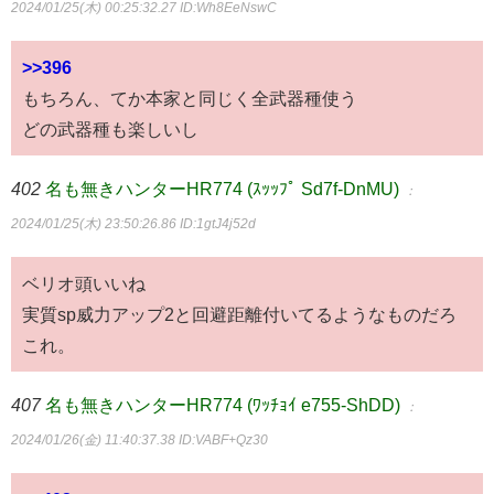
2024/01/25(木) 00:25:32.27
ID:Wh8EeNswC
>>396
もちろん、てか本家と同じく全武器種使う
どの武器種も楽しいし
402
名も無きハンターHR774 (ｽｯｯﾌﾟ Sd7f-DnMU)
：
2024/01/25(木) 23:50:26.86
ID:1gtJ4j52d
ベリオ頭いいね
実質sp威力アップ2と回避距離付いてるようなものだろ
これ。
407
名も無きハンターHR774 (ﾜｯﾁｮｲ e755-ShDD)
：
2024/01/26(金) 11:40:37.38
ID:VABF+Qz30