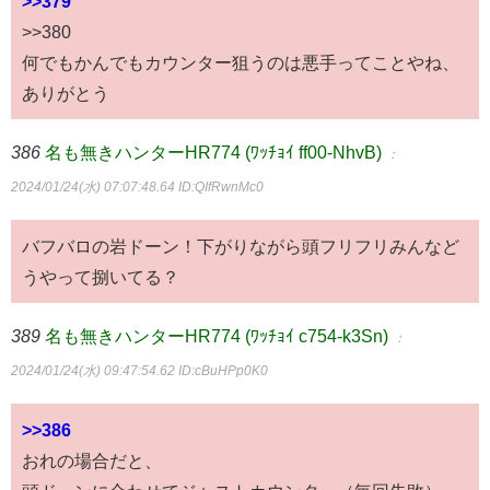
>>379
>>380
何でもかんでもカウンター狙うのは悪手ってことやね、
ありがとう
386
名も無きハンターHR774 (ﾜｯﾁｮｲ ff00-NhvB)
：
2024/01/24(水) 07:07:48.64
ID:QIfRwnMc0
バフバロの岩ドーン！下がりながら頭フリフリみんなど
うやって捌いてる？
389
名も無きハンターHR774 (ﾜｯﾁｮｲ c754-k3Sn)
：
2024/01/24(水) 09:47:54.62
ID:cBuHPp0K0
>>386
おれの場合だと、