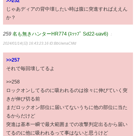
>>252
じゃあディアの背中壊したい時は腹に突進すればええん
か？
259
名も無きハンターHR774 (ｽｯｯﾌﾟ Sd22-uav6)
：
2024/01/14(日) 16:43:23.16
ID:BbUwnaCMd
>>257
それで毎回壊してるよ
>>258
ロックオンしてるのに吸われるのは徐々に伸びていく突
きが伸び切る前
まだロックオン部位に届いてないうちに他の部位に当た
るからだけど
突進は基本一瞬で最大範囲までの攻撃判定出るから届い
てるのに他に吸われるって事はないと思うけど