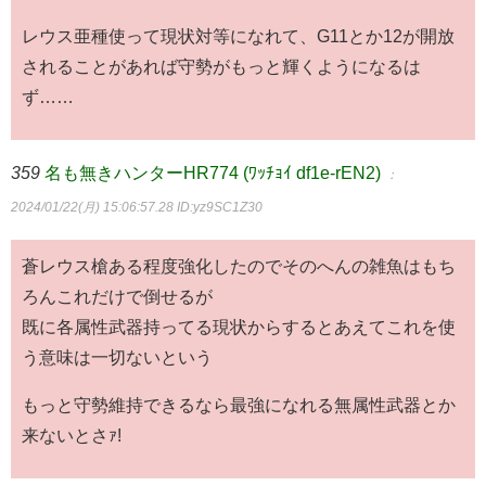
レウス亜種使って現状対等になれて、G11とか12が開放
されることがあれば守勢がもっと輝くようになるは
ず……
359
名も無きハンターHR774 (ﾜｯﾁｮｲ df1e-rEN2)
：
2024/01/22(月) 15:06:57.28
ID:yz9SC1Z30
蒼レウス槍ある程度強化したのでそのへんの雑魚はもち
ろんこれだけで倒せるが
既に各属性武器持ってる現状からするとあえてこれを使
う意味は一切ないという
もっと守勢維持できるなら最強になれる無属性武器とか
来ないとさｧ!