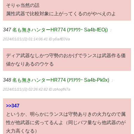
そりゃ当然の話
属性武器で比較対象に上がってくるのがやべえのよ
347
名も無きハンターHR774 (ｱｳｱｳｳｰ Sa4b-fEOj)
：
2024/01/21(日) 01:14:06.41
ID:y0a/fE0Va
ディア武器なしかつ守勢のおかげでランスは武器作る価
値かなりあるのウケる
348
名も無きハンターHR774 (ｱｳｱｳｳｰ Sa4b-Pk0x)
：
2024/01/21(日) 02:26:42.82
ID:ztAoqfN7a
>>347
というか、明らかにランスは守勢ありきの火力なので属
性が他武器に劣ってるんよ（同じバフ量なら他武器のが
火力高くなる）