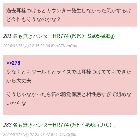
過去耳栓つけるとカウンター発生しなかった気がするけ
ど今作もそうなのかな？
281
名も無きハンターHR774 (ｱｳｱｳｳｰ Sa05-e8Eg)
：
2024/01/16(火) 12:35:32.96
ID:nGTKVdCpa
>>278
少なくともワールドとライズでは耳栓つけててもできた
から大丈夫
そうじゃなかったら笛の聴覚保護と相性悪すぎて組めな
いからな
283
名も無きハンターHR774 (ﾜｯﾁｮｲ 456d-iU+C)
：
2024/01/17(水) 07:25:43.47
ID:1zOUIQQ80