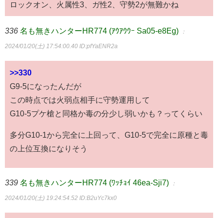
ロックオン、火属性3、ガ性2、守勢2が無難かね
336
名も無きハンターHR774 (ｱｳｱｳｳｰ Sa05-e8Eg)
：
2024/01/20(土) 17:54:00.40
ID:pfYaENR2a
>>330
G9-5になったんだが
この時点では火弱点相手に守勢運用して
G10-5プケ槍と同格か毒の分少し弱いかも？ってくらい
多分G10-1から完全に上回って、G10-5で完全に原種と毒
の上位互換になりそう
339
名も無きハンターHR774 (ﾜｯﾁｮｲ 46ea-Sji7)
：
2024/01/20(土) 19:24:54.52
ID:B2uYc7kx0