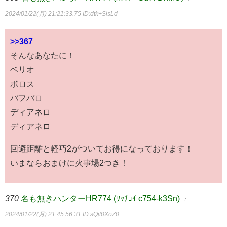
2024/01/22(月) 21:21:33.75
ID:dtk+SlsLd
>>367
そんなあなたに！
ベリオ
ボロス
バフバロ
ディアネロ
ディアネロ
回避距離と軽巧2がついてお得になっております！
いまならおまけに火事場2つき！
370
名も無きハンターHR774 (ﾜｯﾁｮｲ c754-k3Sn)
：
2024/01/22(月) 21:45:56.31
ID:sQjt0XoZ0