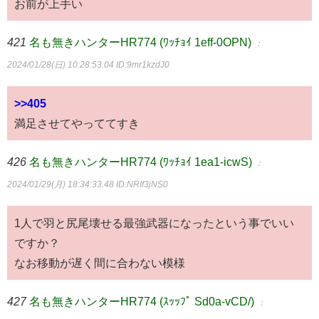
お前が上手い
421
名も無きハンターHR774 (ﾜｯﾁｮｲ 1eff-0OPN)
：
2024/01/28(日) 10:28:53.04
ID:9mr1kzdJ0
>>405
満足させてやっててすき
426
名も無きハンターHR774 (ﾜｯﾁｮｲ 1ea1-icwS)
：
2024/01/29(月) 18:34:33.48
ID:NRIf3jNS0
1人で羽と尻尾壊せる最強武器になったという事でいい
ですか？
なお移動が遅く間に合わない模様
427
名も無きハンターHR774 (ｽｯｯﾌﾟ Sd0a-vCD/)
：