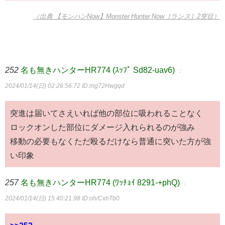
（出典 【モンハンNow】Monster Hunter Now［ランス］2突目）
252
名も無きハンターHR774 (ｽｯﾌﾟ Sd82-uav6)
：
2024/01/14(日) 02:26:56.72
ID:mg72Hwgqd
突進は届いてさえいれば他の部位に吸われることなく
ロックオンした部位にダメージ入れられるのが強み
移動の必要もなくただ殴るだけなら普通に突いた方が強
い印象
257
名も無きハンターHR774 (ﾜｯﾁｮｲ 8291-+phQ)
：
2024/01/14(日) 15:40:21.98
ID:oh/CxhTb0