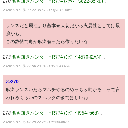
270
名も無きハンターHR774 (ｽｯｯﾌﾟ Sd22-85Ru)
：
2024/01/15(月) 17:22:05.57
ID:SqVCDCmvd
ランスだと属性より基本値大切だから火属性としては最
強かも。
この数値で毒か麻痺有ったら作りたいな
273
名も無きハンターHR774 (ﾜｯﾁｮｲ 4570-l2AN)
：
2024/01/15(月) 22:56:29.34
ID:dRZGFLNv0
>>270
麻痺ランスいたらマルチやるのめっちゃ助かる！って言
われるくらいのスペックのきてほしいね
278
名も無きハンターHR774 (ﾜｯﾁｮｲ f954-rs6d)
：
2024/01/16(火) 02:29:22.28
ID:eB8dMhfz0