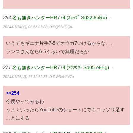
254
名も無きハンターHR774 (ｽｯｯﾌﾟ Sd22-85Ru)
：
2024/01/14(日) 02:56:05.08
ID:SQS2d7lQd
いうてもギエナ片手7-5でオウガ7いけるからな、、
ランスさんなら6-5くらいで無理だろか
271
名も無きハンターHR774 (ｱｳｱｳｳｰ Sa05-e8Eg)
：
2024/01/15(月) 17:32:53.56
ID:DW8eH347a
>>254
今度やってみるわ
うまくいったらYouTubeのショートにでもコッソリ足す
ことにする