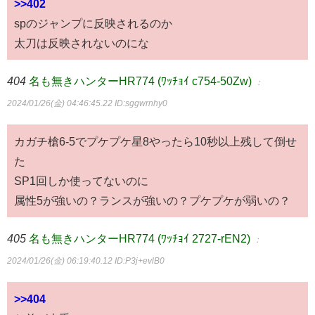
>>402
spのジャンプに反映されるのか
太刀は反映されないのにな
404
名も無きハンターHR774 (ﾜｯﾁｮｲ c754-50Zw)
：
2024/01/26(金) 04:46:45.22
ID:sggwrnhy0
カガチ槍6-5でプケプケ星8やったら10秒以上残して倒せ
た
SP1回しか使ってないのに
属性5が強いの？ランスが強いの？プケプケが弱いの？
405
名も無きハンターHR774 (ﾜｯﾁｮｲ 2727-rEN2)
：
2024/01/26(金) 06:19:40.12
ID:P3j+evlB0
>>404