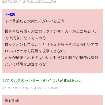
2024/01/29(月) 18:40:21.10
ID:2azktpZMd
>>426
その目的だと大剣の方がいいと思う
横突きなら届くのにロックオンマーカーが上にあるせい
で上突きになってスカる
ロックオンしてないととりあえず横突きになるせいでブ
ロスのケツから尻尾を攻撃できない
とかが解消されるのはいいが動きは地味だが操作は複雑
という特徴が加速するな
433
名も無きハンターHR774 (ﾜｯﾁｮｲ 91cf-FLsJ)
：
2024/01/29(月) 20:51:43.39
ID:ZCRStAKU0
現在2周目