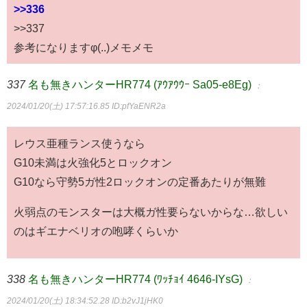
>>336
>>337
参考になりますφ(..)メモメモ
337
名も無きハンターHR774 (ｱｳｱｳｳｰ Sa05-e8Eg)
：
2024/01/20(土) 17:57:16.85
ID:pfYaENR2a
レウス亜種ランス使うなら
G10未満は火強化5とロックオン
G10なら守勢5ガ性2ロックオンの定番あたりが無難
火弱点のモンスターは大概ガ性要らないからな…欲しい
のはギエナベリオの咆哮くらいか
338
名も無きハンターHR774 (ﾜｯﾁｮｲ 4646-IYsG)
：
2024/01/20(土) 18:34:52.28
ID:b2vJ1jHK0