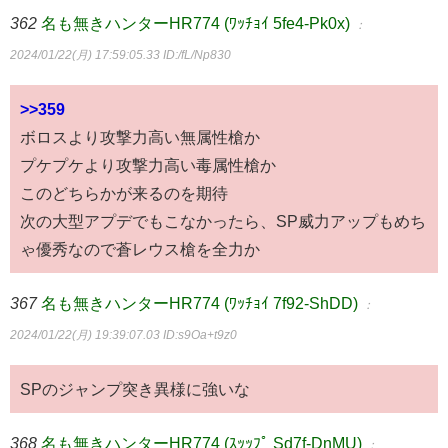
362
名も無きハンターHR774 (ﾜｯﾁｮｲ 5fe4-Pk0x)
：
2024/01/22(月) 17:59:05.33
ID:/fL/Np830
>>359
ボロスより攻撃力高い無属性槍か
プケプケより攻撃力高い毒属性槍か
このどちらかが来るのを期待
次の大型アプデでもこなかったら、SP威力アップもめち
ゃ優秀なので蒼レウス槍を全力か
367
名も無きハンターHR774 (ﾜｯﾁｮｲ 7f92-ShDD)
：
2024/01/22(月) 19:39:07.03
ID:s9Oa+t9z0
SPのジャンプ突き異様に強いな
368
名も無きハンターHR774 (ｽｯｯﾌﾟ Sd7f-DnMU)
：