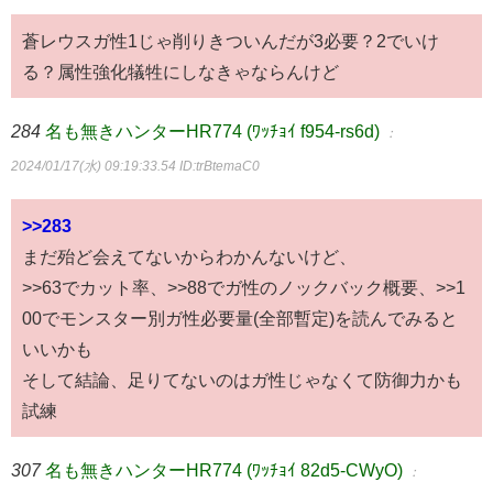
蒼レウスガ性1じゃ削りきついんだが3必要？2でいけ
る？属性強化犠牲にしなきゃならんけど
284
名も無きハンターHR774 (ﾜｯﾁｮｲ f954-rs6d)
：
2024/01/17(水) 09:19:33.54
ID:trBtemaC0
>>283
まだ殆ど会えてないからわかんないけど、
>>63でカット率、>>88でガ性のノックバック概要、>>1
00でモンスター別ガ性必要量(全部暫定)を読んでみると
いいかも
そして結論、足りてないのはガ性じゃなくて防御力かも
試練
307
名も無きハンターHR774 (ﾜｯﾁｮｲ 82d5-CWyO)
：