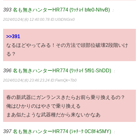
393
名も無きハンターHR774 (ﾜｯﾁｮｲ bfe0-NhvB)
：
2024/01/24(水) 12:40:00.78
ID:U0tDNGrx0
>>391
なるほどやってみる！その方法で頭部位破壊2段階いけ
る？
396
名も無きハンターHR774 (ﾜｯﾁｮｲ 5f91-ShDD)
：
2024/01/24(水) 23:46:23.24
ID:FwmQk+Tb0
春の新武器にガンランスきたらお前ら乗り換えるの？
俺はひかりのはやさで乗り換える
まあ似たような武器種だから来ないかなあ
397
名も無きハンターHR774 (ｼｬﾁｰｸ 0C8f-k5MY)
：