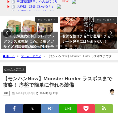
アフィリエイト
アフィリエイト
【3/16以降順次出荷】フレアフレ
贅沢な割れチョコが登場！チョコ
グランス 柔軟剤 つめかえ用 メガ
レート好きにはたまらない！
サイズ 梱販売用(2000ml*4袋セッ
2024年3月11日
ト) 送料無料！
ホーム
ゲーム・アニメ
【モンハンNow】Monster Hunter ラスボスまで攻
2024年3月11日
略！ 序盤で簡単に作れる装備
ゲーム・アニメ
【モンハンNow】Monster Hunter ラスボスまで
攻略！ 序盤で簡単に作れる装備
PR
2024年2月26日
2024年2月22日
LINE