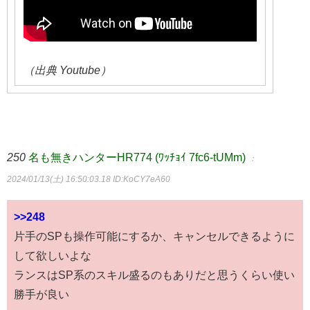
（出典 Youtube）
250
名も無きハンターHR774 (ﾜｯﾁｮｲ 7fc6-tUMm)
：
2024/01/13(土) 16:50:03.18
ID:KoCY7eA60
>>248
片手のSPも操作可能にするか、キャンセルできるように
して欲しいよな
ランスはSP系のスキル盛るのもありだと思うくらい使い
勝手が良い