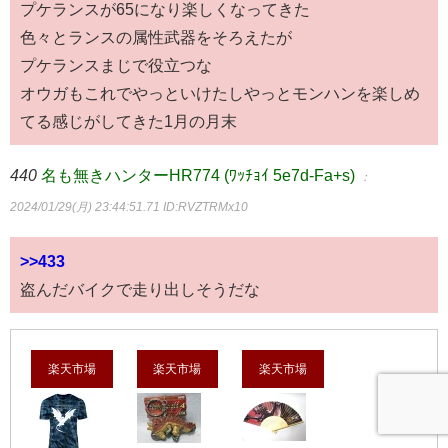
プケランスが65になり楽しくなってきた
色々とランスの属性武器をそろえたが
プケランスまじで役立つな
オウガもこれでやっといけたしやっとモンハンを楽しめ
てる感じがしてきた1月の月末
440
名も無きハンターHR774 (ﾜｯﾁｮｲ 5e7d-Fa+s)
：
2024/01/29(月) 23:44:51.71
ID:RVZTRMx10
>>433
盗んだバイクで走り出しそうだな
楽天市場
楽天市場
楽天市場