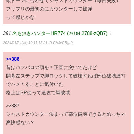
頭ドーンに合わせてジャストカウンター（毎回失敗）
フリフリの最初のにカウンターして被弾
って感じかな
391
名も無きハンターHR774 (ﾜｯﾁｮｲ 2788-zQB7)
：
2024/01/24(水) 10:11:15.91
ID:CHJvCRgr0
>>386
昔はバフバロの頭を＊正直に突いてたけど
開幕左ステップで脚ロックして破壊すれば部位破壊連打
でハメ＊ることに気付いた
格上はSP使って速攻で脚破壊
>>387
ジャストカウンター決まって部位破壊できるとめっちゃ
爽快感ない？