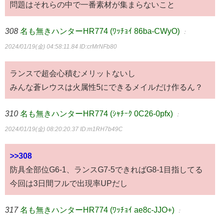
問題はそれらの中で一番素材が集まらないこと
308
名も無きハンターHR774 (ﾜｯﾁｮｲ 86ba-CWyO)
：
2024/01/19(金) 04:58:11.84
ID:crMrNFb80
ランスで超会心積むメリットないし
みんな蒼レウスは火属性5にできるメイルだけ作るん？
310
名も無きハンターHR774 (ｼｬﾁｰｸ 0C26-0pfx)
：
2024/01/19(金) 08:20:20.37
ID:m1RH7b49C
>>308
防具全部位G6-1、ランスG7-5できればG8-1目指してる
今回は3日間フルで出現率UPだし
317
名も無きハンターHR774 (ﾜｯﾁｮｲ ae8c-JJO+)
：