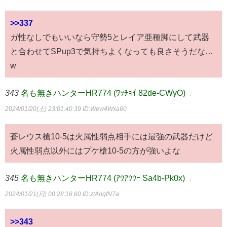
>>337
ガ性なしでもいいなら守勢5とレイア亜種脚にして武器
と合わせてSPup3で気持ちよくなっても良さそうだな…
w
343
名も無きハンターHR774 (ﾜｯﾁｮｲ 82de-CWyO)
：
2024/01/20(土) 23:01:40.39
ID:Wew4Wxa60
蒼レウス槍10-5は火属性弱点相手には最強の武器だけど
火属性弱点以外にはプケ槍10-5の方が強いよな
345
名も無きハンターHR774 (ｱｳｱｳｳｰ Sa4b-Pk0x)
：
2024/01/21(日) 00:28:16.60
ID:ztAoqfN7a
>>343