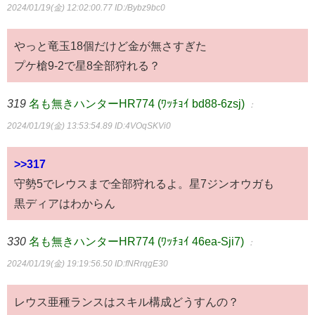
2024/01/19(金) 12:02:00.77
ID:/Bybz9bc0
やっと竜玉18個だけど金が無さすぎた
プケ槍9-2で星8全部狩れる？
319
名も無きハンターHR774 (ﾜｯﾁｮｲ bd88-6zsj)
：
2024/01/19(金) 13:53:54.89
ID:4VOqSKVi0
>>317
守勢5でレウスまで全部狩れるよ。星7ジンオウガも
黒ディアはわからん
330
名も無きハンターHR774 (ﾜｯﾁｮｲ 46ea-Sji7)
：
2024/01/19(金) 19:19:56.50
ID:fNRrqgE30
レウス亜種ランスはスキル構成どうすんの？