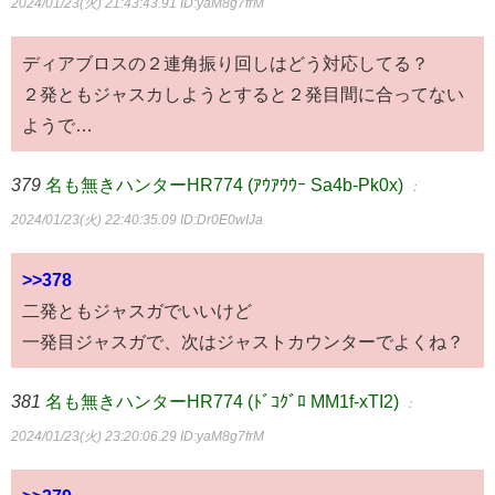
2024/01/23(火) 21:43:43.91
ID:yaM8g7frM
ディアブロスの２連角振り回しはどう対応してる？
２発ともジャスカしようとすると２発目間に合ってない
ようで…
379
名も無きハンターHR774 (ｱｳｱｳｳｰ Sa4b-Pk0x)
：
2024/01/23(火) 22:40:35.09
ID:Dr0E0wIJa
>>378
二発ともジャスガでいいけど
一発目ジャスガで、次はジャストカウンターでよくね？
381
名も無きハンターHR774 (ﾄﾞｺｸﾞﾛ MM1f-xTI2)
：
2024/01/23(火) 23:20:06.29
ID:yaM8g7frM