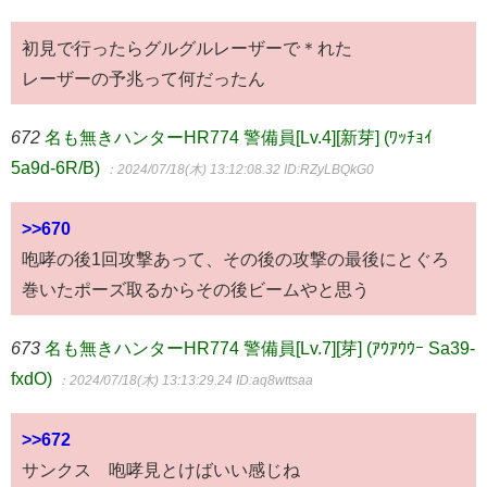
初見で行ったらグルグルレーザーで＊れた
レーザーの予兆って何だったん
672
名も無きハンターHR774 警備員[Lv.4][新芽] (ﾜｯﾁｮｲ
5a9d-6R/B)
：2024/07/18(木) 13:12:08.32
ID:RZyLBQkG0
>>670
咆哮の後1回攻撃あって、その後の攻撃の最後にとぐろ
巻いたポーズ取るからその後ビームやと思う
673
名も無きハンターHR774 警備員[Lv.7][芽] (ｱｳｱｳｳｰ Sa39-
fxdO)
：2024/07/18(木) 13:13:29.24
ID:aq8wttsaa
>>672
サンクス 咆哮見とけばいい感じね