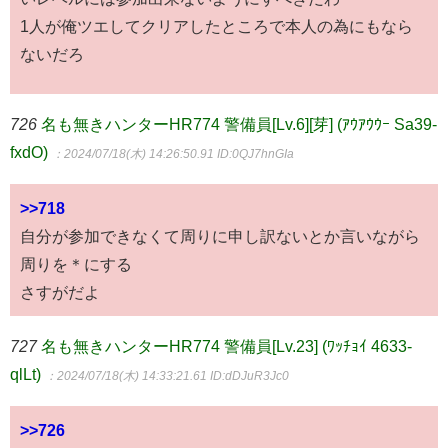
1人が俺ツエしてクリアしたところで本人の為にもなら
ないだろ
726
名も無きハンターHR774 警備員[Lv.6][芽] (ｱｳｱｳｳｰ Sa39-
fxdO)
：2024/07/18(木) 14:26:50.91
ID:0QJ7hnGIa
>>718
自分が参加できなくて周りに申し訳ないとか言いながら
周りを＊にする
さすがだよ
727
名も無きハンターHR774 警備員[Lv.23] (ﾜｯﾁｮｲ 4633-
qlLt)
：2024/07/18(木) 14:33:21.61
ID:dDJuR3Jc0
>>726