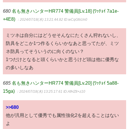
680
名も無きハンターHR774 警備員[Lv.18] (ﾜｯﾁｮｲ 7a1e-
+4E8)
：2024/07/18(木) 13:21:44.82
ID:wCqGfsUn0
ミツネは自分にはどうせそんなにたくさん狩れないし、
防具をどこか1つ作るくらいかなあと思ってたが、ミツ
ネ防具ってそういうのに向くのない？
1つだけとなると頭くらいかと思うけど頭は他に優秀な
の多いしなあ
685
名も無きハンターHR774 警備員[Lv.20] (ﾜｯﾁｮｲ 5a88-
15ga)
：2024/07/18(木) 13:25:17.61
ID:AfHZ8+z10
>>680
他が汎用として優秀でも属性強化2を超えることはない
よ