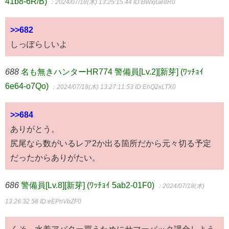
41b8-6R/B)
：2024/07/18(木) 13:25:15.44
ID:BWxjGe8R0
>>682
しっぽらしいよ
688
名も無きハンターHR774 警備員[Lv.2][新芽] (ﾜｯﾁｮｲ
6e64-o7Qo)
：2024/07/18(木) 13:27:11.53
ID:EhQ2xLTX0
>>684
ありがとう。
尻尾なら数がいるレア2か出る箇所だから元々切る予定
だったからありがたい。
686
警備員[Lv.8][新芽] (ﾜｯﾁｮｲ 5ab2-01F0)
：2024/07/18(木)
13:26:32.58
ID:eEPnVbZF0
くそ、水着アバター買うためにサマーパック課金しよう