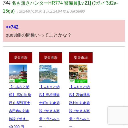
744
名も無きハンターHR774 警備員[Lv.21] (ﾜｯﾁｮｲ 3d2a-
15ga)
：2024/07/18(木) 15:02:24.04
ID:EUgkSbl90
>>742
quest側の間違いってことかな？
楽天市場
楽天市場
楽天市場
【ふるさと納
【ふるさと納
【ふるさと納
税】 宿泊券 旅
税】島根県海
税】高知県馬
行 山梨県富士
士町の対象施
路村の対象施
吉田市の対象
設で使える楽
設で使える楽
施設で使え...
天トラベルク
天トラベルク
40,000 円
ー...
ー...