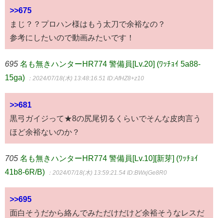
>>675
まじ？？プロハン様はもう太刀で余裕なの？
参考にしたいので動画みたいです！
695
名も無きハンターHR774 警備員[Lv.20] (ﾜｯﾁｮｲ 5a88-
15ga)
：2024/07/18(木) 13:48:16.51
ID:AfHZ8+z10
>>681
黒弓ガイジって★8の尻尾切るくらいでそんな皮肉言う
ほど余裕ないのか？
705
名も無きハンターHR774 警備員[Lv.10][新芽] (ﾜｯﾁｮｲ
41b8-6R/B)
：2024/07/18(木) 13:59:21.54
ID:BWxjGe8R0
>>695
面白そうだから絡んでみただけだけど余裕そうなレスだ