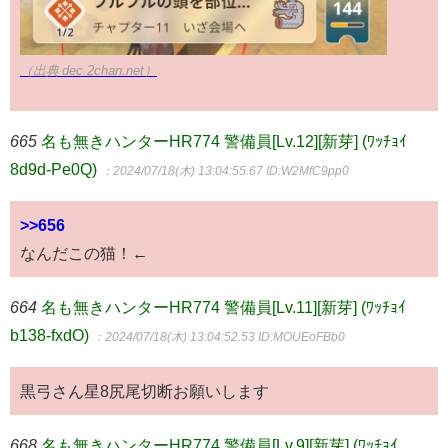
（出典 dec.2chan.net）
665
名も無きハンターHR774 警備員[Lv.12][新芽] (ﾜｯﾁｮｲ
8d9d-Pe0Q)
：2024/07/18(木) 13:04:55.67
ID:W2MfC9pp0
>>656
なんだこの猫！←
664
名も無きハンターHR774 警備員[Lv.11][新芽] (ﾜｯﾁｮｲ
b138-fxdO)
：2024/07/18(木) 13:04:52.53
ID:MOUEoFBb0
黒弓さん星8尻尾切断お願いします
668
名も無きハンターHR774 警備員[Lv.9][新芽] (ﾜｯﾁｮｲ