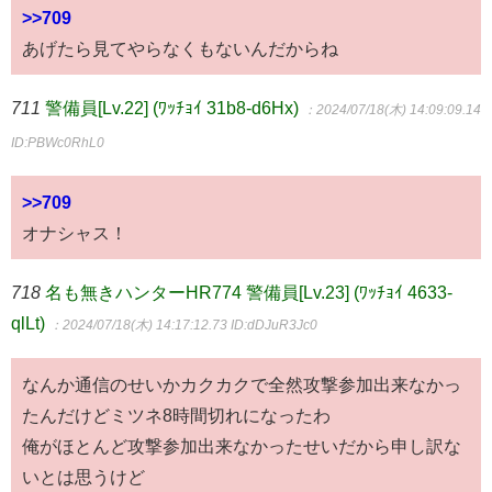
>>709
あげたら見てやらなくもないんだからね
711
警備員[Lv.22] (ﾜｯﾁｮｲ 31b8-d6Hx)
：2024/07/18(木) 14:09:09.14
ID:PBWc0RhL0
>>709
オナシャス！
718
名も無きハンターHR774 警備員[Lv.23] (ﾜｯﾁｮｲ 4633-
qlLt)
：2024/07/18(木) 14:17:12.73
ID:dDJuR3Jc0
なんか通信のせいかカクカクで全然攻撃参加出来なかっ
たんだけどミツネ8時間切れになったわ
俺がほとんど攻撃参加出来なかったせいだから申し訳な
いとは思うけど