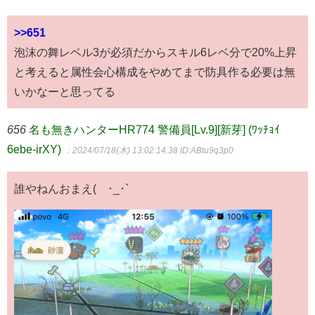
>>651
泡沫の舞レベル3が必須だからスキル6レベ分で20%上昇
と考えると属性会心構成をやめてまで防具作る必要は無
いかなーと思ってる
656
名も無きハンターHR774 警備員[Lv.9][新芽] (ﾜｯﾁｮｲ
6ebe-irXY)
：2024/07/18(木) 13:02:14.38
ID:ABtu9q3p0
誰やねんおまえ(´･_･`