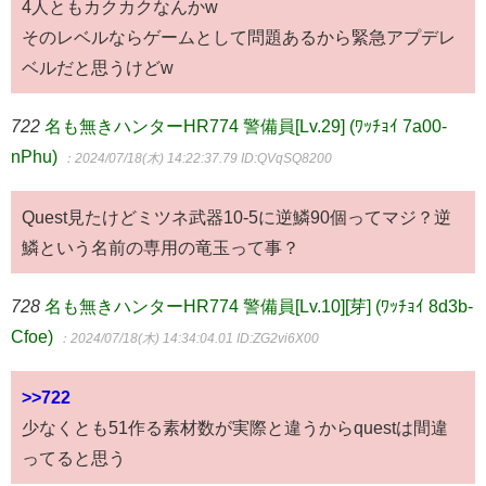
4人ともカクカクなんかw
そのレベルならゲームとして問題あるから緊急アプデレ
ベルだと思うけどw
722
名も無きハンターHR774 警備員[Lv.29] (ﾜｯﾁｮｲ 7a00-
nPhu)
：2024/07/18(木) 14:22:37.79
ID:QVqSQ8200
Quest見たけどミツネ武器10-5に逆鱗90個ってマジ？逆
鱗という名前の専用の竜玉って事？
728
名も無きハンターHR774 警備員[Lv.10][芽] (ﾜｯﾁｮｲ 8d3b-
Cfoe)
：2024/07/18(木) 14:34:04.01
ID:ZG2vi6X00
>>722
少なくとも51作る素材数が実際と違うからquestは間違
ってると思う