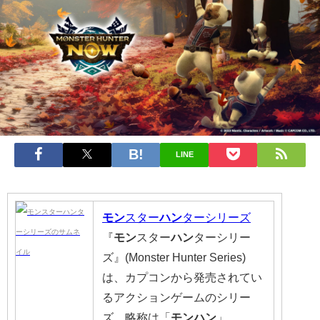
LINE
モン
スター
ハン
ターシリーズ
『
モン
スター
ハン
ターシリー
ズ』(Monster Hunter Series)
は、カプコンから発売されてい
るアクションゲームのシリー
ズ。略称は「
モンハン
」、