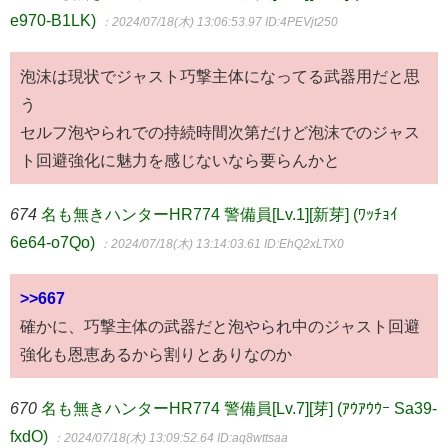
e970-B1LK)
：2024/07/18(木) 13:06:53.97
ID:4PEVjt250
泡沫は現状でジャスト巧撃主体になってる武器用だと思
う
セルフ泡やられでの持続時間次第だけど泡沫でのジャス
ト回避強化に魅力を感じないなら要らんかと
674
名も無きハンターHR774 警備員[Lv.1][新芽] (ﾜｯﾁｮｲ
6e64-o7Qo)
：2024/07/18(木) 13:14:03.61
ID:EhQ2xLTX0
>>667
確かに、巧撃主体の武器だと泡やられ中のジャスト回避
強化も恩恵あるから割りとありなのか
670
名も無きハンターHR774 警備員[Lv.7][芽] (ｱｳｱｳｳｰ Sa39-
fxdO)
：2024/07/18(木) 13:09:52.64
ID:aq8wttsaa