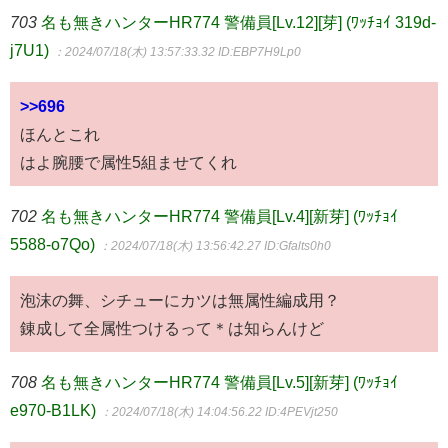
703
名も無きハンターHR774 警備員[Lv.12][芽] (ﾜｯﾁｮｲ 319d-
j7U1)
：2024/07/18(木) 13:57:33.32
ID:EBP7H9Lp0
>>696
ほんとこれ
はよ腕腰で属性5組ませてくれ
702
名も無きハンターHR774 警備員[Lv.4][新芽] (ﾜｯﾁｮｲ
5588-o7Qo)
：2024/07/18(木) 13:56:42.27
ID:Gfalts0h0
泡沫の舞、シチューにカツは無属性編成用？
錬成して全属性つけるって＊は知らんけど
708
名も無きハンターHR774 警備員[Lv.5][新芽] (ﾜｯﾁｮｲ
e970-B1LK)
：2024/07/18(木) 14:04:56.22
ID:4PEVjt250