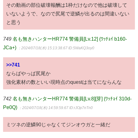
その動画の部位破壊報酬は1枠だけなので他は破壊して
いないようで、なので尻尾で逆鱗が出るのは間違いない
と思う
749
名も無きハンターHR774 警備員[Lv.12] (ﾜｯﾁｮｲ b160-
JCa+)
：2024/07/18(木) 15:13:38.67
ID:5WaKQ3oy0
>>741
ならばやっぱ尻尾か
強化素材の数といい現時点のquestは当てにならんな
742
名も無きハンターHR774 警備員[Lv.8][芽] (ﾜｯﾁｮｲ 310d-
Pe0Q)
：2024/07/18(木) 14:59:59.67
ID:rJOp7nTn0
ミツネの逆鱗90じゃなくてジンオウガと一緒だ