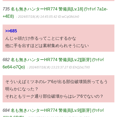
735
名も無きハンターHR774 警備員[Lv.18] (ﾜｯﾁｮｲ 7a1e-
+4E8)
：2024/07/18(木) 14:45:05.42
ID:wCqGfsUn0
>>685
んじゃ頭だけ作るってことにするかな
他に手を出すほどは素材集められそうにない
682
名も無きハンターHR774 警備員[Lv.2][新芽] (ﾜｯﾁｮｲ
6e64-o7Qo)
：2024/07/18(木) 13:23:37.27
ID:EhQ2xLTX0
そういえばミツネのレア6が出る部位破壊箇所ってもう
明らかになった？
それともリーク通り部位破壊からはレア6でないの？
684
名も無きハンターHR774 警備員[Lv.9][新芽] (ﾜｯﾁｮｲ