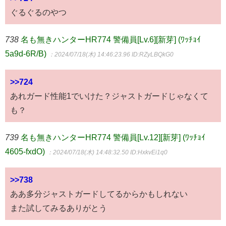
ぐるぐるのやつ
738
名も無きハンターHR774 警備員[Lv.6][新芽] (ﾜｯﾁｮｲ
5a9d-6R/B)
：2024/07/18(木) 14:46:23.96
ID:RZyLBQkG0
>>724
あれガード性能1でいけた？ジャストガードじゃなくて
も？
739
名も無きハンターHR774 警備員[Lv.12][新芽] (ﾜｯﾁｮｲ
4605-fxdO)
：2024/07/18(木) 14:48:32.50
ID:HxkvEi1q0
>>738
ああ多分ジャストガードしてるからかもしれない
また試してみるありがとう