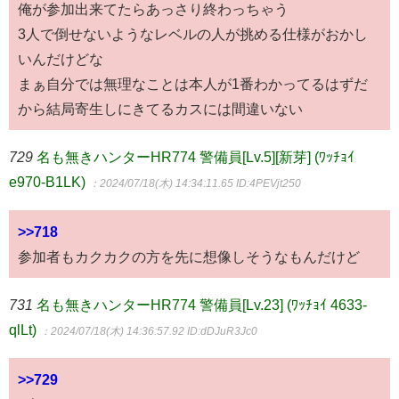
俺が参加出来てたらあっさり終わっちゃう
3人で倒せないようなレベルの人が挑める仕様がおかし
いんだけどな
まぁ自分では無理なことは本人が1番わかってるはずだ
から結局寄生しにきてるカスには間違いない
729
名も無きハンターHR774 警備員[Lv.5][新芽] (ﾜｯﾁｮｲ
e970-B1LK)
：2024/07/18(木) 14:34:11.65
ID:4PEVjt250
>>718
参加者もカクカクの方を先に想像しそうなもんだけど
731
名も無きハンターHR774 警備員[Lv.23] (ﾜｯﾁｮｲ 4633-
qlLt)
：2024/07/18(木) 14:36:57.92
ID:dDJuR3Jc0
>>729