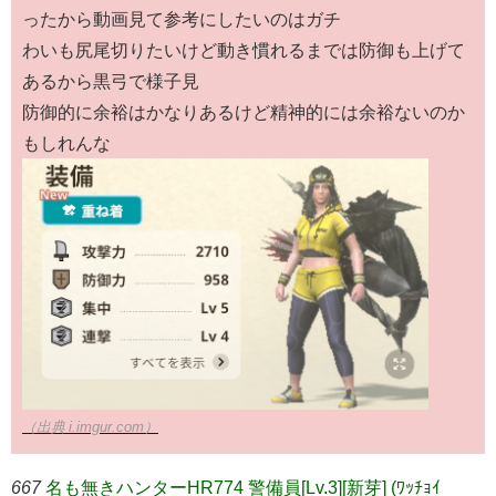
ったから動画見て参考にしたいのはガチ
わいも尻尾切りたいけど動き慣れるまでは防御も上げて
あるから黒弓で様子見
防御的に余裕はかなりあるけど精神的には余裕ないのか
もしれんな
（出典 i.imgur.com）
667
名も無きハンターHR774 警備員[Lv.3][新芽] (ﾜｯﾁｮｲ