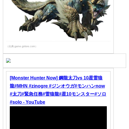
（出典 game.gnlore.com）
[Monster Hunter Now] 鋼龍太刀vs 10星雷狼
龍#MHN #zinogre #ジンオウガ#モンハンnow
#太刀#緊急任務#雷狼龍#星10モンスター#ソロ
#solo - YouTube