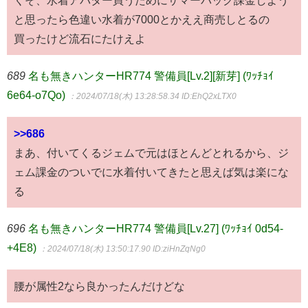
と思ったら色違い水着が7000とかええ商売しとるの
買ったけど流石にたけえよ
689
名も無きハンターHR774 警備員[Lv.2][新芽] (ﾜｯﾁｮｲ
6e64-o7Qo)
：2024/07/18(木) 13:28:58.34
ID:EhQ2xLTX0
>>686
まあ、付いてくるジェムで元はほとんどとれるから、ジ
ェム課金のついでに水着付いてきたと思えば気は楽にな
る
696
名も無きハンターHR774 警備員[Lv.27] (ﾜｯﾁｮｲ 0d54-
+4E8)
：2024/07/18(木) 13:50:17.90
ID:ziHnZqNg0
腰が属性2なら良かったんだけどな