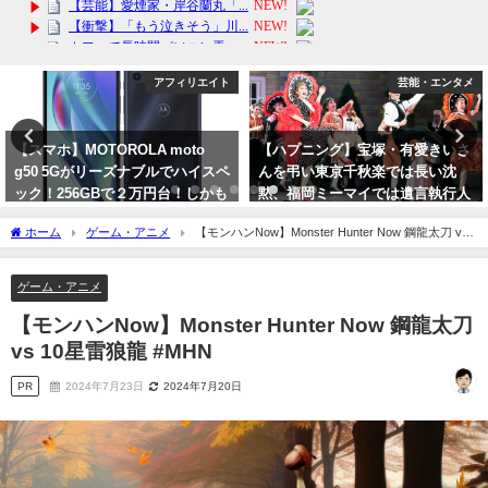
芸能・エンタメ
アフィリエイト
【ハプニング】宝塚・有愛きいさ
【食べ比べ】すき家・なか卯 バラ
んを弔い東京千秋楽では長い沈
エティー5種7袋セットでご自宅で
黙、福岡ミーマイでは遺言執行人
楽しむ絶品丼メニューの魅力と
が登場
は？非常食にも送料無料！
ホーム
ゲーム・アニメ
【モンハンNow】Monster Hunter Now 鋼龍太刀 vs
2023年10月10日
2024年2月16日
10星雷狼龍 #MHN
ゲーム・アニメ
【モンハンNow】Monster Hunter Now 鋼龍太刀
vs 10星雷狼龍 #MHN
PR
2024年7月23日
2024年7月20日