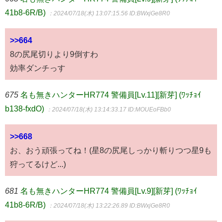
41b8-6R/B)
：2024/07/18(木) 13:07:15.56
ID:BWxjGe8R0
>>664
8の尻尾切りより9倒すわ
効率ダンチっす
675
名も無きハンターHR774 警備員[Lv.11][新芽] (ﾜｯﾁｮｲ
b138-fxdO)
：2024/07/18(木) 13:14:33.17
ID:MOUEoFBb0
>>668
お、おう頑張ってね！(星8の尻尾しっかり斬りつつ星9も
狩ってるけど...)
681
名も無きハンターHR774 警備員[Lv.9][新芽] (ﾜｯﾁｮｲ
41b8-6R/B)
：2024/07/18(木) 13:22:26.89
ID:BWxjGe8R0