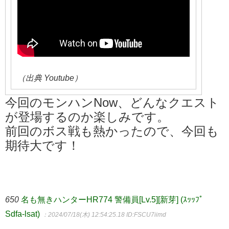
（出典 Youtube）
今回のモンハンNow、どんなクエスト
が登場するのか楽しみです。
前回のボス戦も熱かったので、今回も
期待大です！
650
名も無きハンターHR774 警備員[Lv.5][新芽] (ｽｯｯﾌﾟ
Sdfa-lsat)
：2024/07/18(木) 12:54:25.18
ID:FSCU7iimd