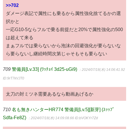
>>702
ダメージ表記で属性にも乗るから属性強化捨てるかの選
択かと
一応G10-5ならフルで乗る前提だと20%で属性強化の500
は超えて来る
まぁフルでは乗らないから泡沫の回避強化が要らないな
ら要らないし継続時間次第じゃそもそも要らない
709
警備員[Lv.33] (ﾜｯﾁｮｲ 3d25-uGi9)
：2024/07/18(木) 14:06:41.92
ID:9rT7kVJT0
太刀の対ミツネ需要あるなら動画あげるか
710
名も無きハンターHR774 警備員[Lv.5][新芽] (ｽｯｯﾌﾟ
Sdfa-Fe8Z)
：2024/07/18(木) 14:09:08.66
ID:bVOKYr7Zd