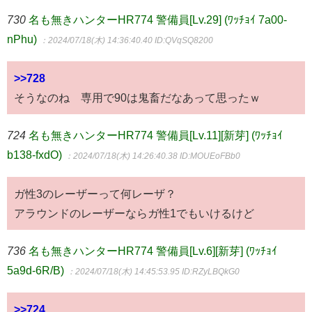
730
名も無きハンターHR774 警備員[Lv.29] (ﾜｯﾁｮｲ 7a00-
nPhu)
：2024/07/18(木) 14:36:40.40
ID:QVqSQ8200
>>728
そうなのね 専用で90は鬼畜だなあって思ったｗ
724
名も無きハンターHR774 警備員[Lv.11][新芽] (ﾜｯﾁｮｲ
b138-fxdO)
：2024/07/18(木) 14:26:40.38
ID:MOUEoFBb0
ガ性3のレーザーって何レーザ？
アラウンドのレーザーならガ性1でもいけるけど
736
名も無きハンターHR774 警備員[Lv.6][新芽] (ﾜｯﾁｮｲ
5a9d-6R/B)
：2024/07/18(木) 14:45:53.95
ID:RZyLBQkG0
>>724