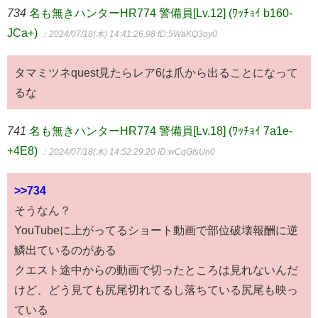
734
名も無きハンターHR774 警備員[Lv.12] (ﾜｯﾁｮｲ b160-
JCa+)
：2024/07/18(木) 14:41:26.98
ID:5WaKQ3oy0
タマミツネquest見たらレア6は爪から出ることになって
るな
741
名も無きハンターHR774 警備員[Lv.18] (ﾜｯﾁｮｲ 7a1e-
+4E8)
：2024/07/18(木) 14:52:29.20
ID:wCqGfsUn0
>>734
そうなん？
YouTubeに上がってるショート動画で部位破壊報酬に逆
鱗出ているのがある
クエスト途中からの動画で切ったところは見れないんだ
けど、どう見ても尻尾切れてるし落ちている尻尾も映っ
ている