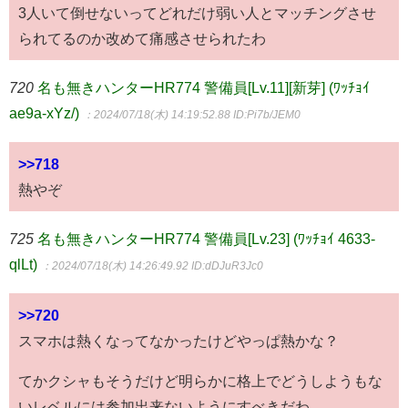
3人いて倒せないってどれだけ弱い人とマッチングさせ
られてるのか改めて痛感させられたわ
720
名も無きハンターHR774 警備員[Lv.11][新芽] (ﾜｯﾁｮｲ
ae9a-xYz/)
：2024/07/18(木) 14:19:52.88
ID:Pi7b/JEM0
>>718
熱やぞ
725
名も無きハンターHR774 警備員[Lv.23] (ﾜｯﾁｮｲ 4633-
qlLt)
：2024/07/18(木) 14:26:49.92
ID:dDJuR3Jc0
>>720
スマホは熱くなってなかったけどやっぱ熱かな？
てかクシャもそうだけど明らかに格上でどうしようもな
いレベルには参加出来ないようにすべきだわ