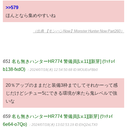
>>579
ほんとなら集めやすいね
（出典 【モンハンNow】Monster Hunter Now Part260）
651
名も無きハンターHR774 警備員[Lv.11][新芽] (ﾜｯﾁｮｲ
b138-fxdO)
：2024/07/18(木) 12:54:50.68
ID:MOUEoFBb0
20％アップのままだと装備3枠までしてそれかーって感
じだけどシチュー5にできる環境が来たら鬼レベルで強
いな
659
名も無きハンターHR774 警備員[Lv.1][新芽] (ﾜｯﾁｮｲ
6e64-o7Qo)
：2024/07/18(木) 13:02:53.19
ID:EhQ2xLTX0