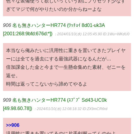
色々な装備使って欲しいっていう割にプリセット少なす
ぎてマジで何がやりたいのか分からねーよな
906
名も無きハンターHR774 (ﾜｯﾁｮｲ 8d01-uk3A
[2001:268:9bfd:676d:*])
：2024/01/10(水) 12:05:45.90
ID:1Wu+WKdU0
本当なら俺みたいに汎用性に重きを置いてきたプレイヤ
ーには全てを過去にする最強武器になるんだが…
倍加課金した金と今まで一生懸命集めた素材、ゼニーを
返せ。
時間は返ってこないから諦めてやるよ
909
名も無きハンターHR774 (ｽﾌﾟﾌﾟ Sd43-UC0k
[49.98.60.78])
：2024/01/10(水) 12:08:18.32
ID:ZX9mCR6rd
>>906
汎用性に重きを置いてるのに片手剣握ってんのかよ