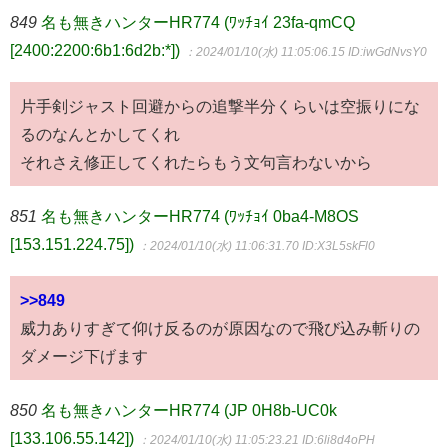
849
名も無きハンターHR774 (ﾜｯﾁｮｲ 23fa-qmCQ
[2400:2200:6b1:6d2b:*])
：2024/01/10(水) 11:05:06.15
ID:iwGdNvsY0
片手剣ジャスト回避からの追撃半分くらいは空振りにな
るのなんとかしてくれ
それさえ修正してくれたらもう文句言わないから
851
名も無きハンターHR774 (ﾜｯﾁｮｲ 0ba4-M8OS
[153.151.224.75])
：2024/01/10(水) 11:06:31.70
ID:X3L5skFl0
>>849
威力ありすぎて仰け反るのが原因なので飛び込み斬りの
ダメージ下げます
850
名も無きハンターHR774 (JP 0H8b-UC0k
[133.106.55.142])
：2024/01/10(水) 11:05:23.21
ID:6li8d4oPH