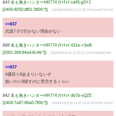
843
名も無きハンターHR774 (ﾜｯﾁｮｲ cd45-g5YJ
[2400:4050:df01:3800:*])
：2024/01/10(水) 11:01:50.79
ID:zxaDOmCo0
>>837
武器7-5で行かない理由がない
898
名も無きハンターHR774 (ﾜｯﾁｮｲ 431e-+3wB
[2001:268:94a4:6c46:*])
：2024/01/10(水) 11:53:31.43
ID:HKigmOa40
>>837
4週目☆8あまりいないぞ
狙いの☆8探すのに苦労するくらい
842
名も無きハンターHR774 (ﾜｯﾁｮｲ db7b-vQZE
[2404:7a87:90a0:7f00:*])
：2024/01/10(水) 11:01:35.22
ID:NTRL+Kuh0