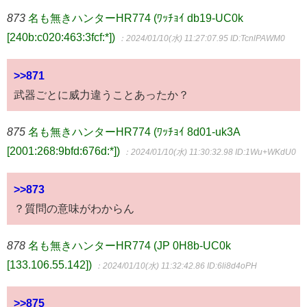
873
名も無きハンターHR774 (ﾜｯﾁｮｲ db19-UC0k
[240b:c020:463:3fcf:*])
：2024/01/10(水) 11:27:07.95
ID:TcnlPAWM0
>>871
武器ごとに威力違うことあったか？
875
名も無きハンターHR774 (ﾜｯﾁｮｲ 8d01-uk3A
[2001:268:9bfd:676d:*])
：2024/01/10(水) 11:30:32.98
ID:1Wu+WKdU0
>>873
？質問の意味がわからん
878
名も無きハンターHR774 (JP 0H8b-UC0k
[133.106.55.142])
：2024/01/10(水) 11:32:42.86
ID:6li8d4oPH
>>875