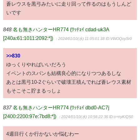
蒼レウスを黒弓みたいに走り回って作るのはもうしんど
いです
848
名も無きハンターHR774 (ﾜｯﾁｮｲ cdad-uk3A
[240a:61:1011:2092:*])
：2024/01/10(水) 11:05:01.38
ID:VWOQoySr0
>>830
ゆっくりやればいいだろう
イベントのスパンも結構良心的になりつつあるしな
あとは黒弓10-2ぐらいで破壊王積んでれば蒼レウス素材
もそこそこ貯まるっしょ
837
名も無きハンターHR774 (ﾜｯﾁｮｲ dbd0-AC7j
[2400:2200:97e:7bd8:*])
：2024/01/10(水) 10:56:22.36
ID:o+nyK/QS0
4週目行くか行かないか悩むわー