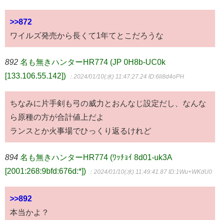
>>872
ワイルズ発売から長くて1年てとこだろうな
892
名も無きハンターHR774 (JP 0H8b-UC0k
[133.106.55.142])
：2024/01/10(水) 11:47:27.24
ID:6li8d4oPH
ちなみに片手剣も弓の威力とおんなじ設定だし、なんな
ら原種の方が合計値上だよ
ランスとか火事場でひっくり返るけれど
894
名も無きハンターHR774 (ﾜｯﾁｮｲ 8d01-uk3A
[2001:268:9bfd:676d:*])
：2024/01/10(水) 11:49:41.87
ID:1Wu+WKdU0
>>892
本当かよ？