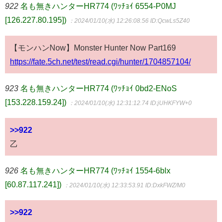
922
名も無きハンターHR774 (ﾜｯﾁｮｲ 6554-P0MJ
[126.227.80.195])
：2024/01/10(水) 12:26:08.56
ID:QcwLs5Z40
【モンハンNow】Monster Hunter Now Part169
https://fate.5ch.net/test/read.cgi/hunter/1704857104/
923
名も無きハンターHR774 (ﾜｯﾁｮｲ 0bd2-ENoS
[153.228.159.24])
：2024/01/10(水) 12:31:12.74
ID:jUHKFYW+0
>>922
乙
926
名も無きハンターHR774 (ﾜｯﾁｮｲ 1554-6blx
[60.87.117.241])
：2024/01/10(水) 12:33:53.91
ID:DxkFWZ/M0
>>922