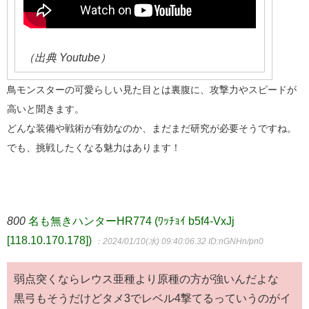
（出典 Youtube）
鳥モンスターの可愛らしい見た目とは裏腹に、攻撃力やスピードが
高いと聞きます。
どんな装備や戦術が有効なのか、まだまだ研究が必要そうですね。
でも、挑戦したくなる魅力はあります！
800
名も無きハンターHR774 (ﾜｯﾁｮｲ b5f4-VxJj
[118.10.170.178])
：2024/01/10(水) 09:40:06.32
ID:nGNHn/pn0
弱点突くならレウス亜種より原種の方が強いんだよな
黒弓もそうだけどタメ3でレベル4撃てるっていうのがイ