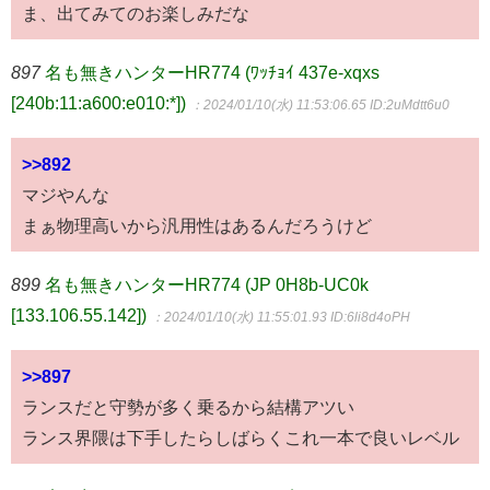
ま、出てみてのお楽しみだな
897
名も無きハンターHR774 (ﾜｯﾁｮｲ 437e-xqxs
[240b:11:a600:e010:*])
：2024/01/10(水) 11:53:06.65
ID:2uMdtt6u0
>>892
マジやんな
まぁ物理高いから汎用性はあるんだろうけど
899
名も無きハンターHR774 (JP 0H8b-UC0k
[133.106.55.142])
：2024/01/10(水) 11:55:01.93
ID:6li8d4oPH
>>897
ランスだと守勢が多く乗るから結構アツい
ランス界隈は下手したらしばらくこれ一本で良いレベル