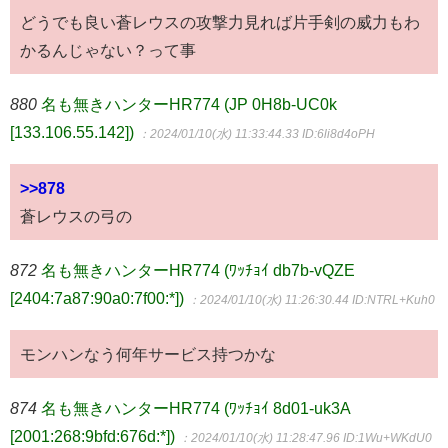
どうでも良い蒼レウスの攻撃力見れば片手剣の威力もわ
かるんじゃない？って事
880
名も無きハンターHR774 (JP 0H8b-UC0k
[133.106.55.142])
：2024/01/10(水) 11:33:44.33
ID:6li8d4oPH
>>878
蒼レウスの弓の
872
名も無きハンターHR774 (ﾜｯﾁｮｲ db7b-vQZE
[2404:7a87:90a0:7f00:*])
：2024/01/10(水) 11:26:30.44
ID:NTRL+Kuh0
モンハンなう何年サービス持つかな
874
名も無きハンターHR774 (ﾜｯﾁｮｲ 8d01-uk3A
[2001:268:9bfd:676d:*])
：2024/01/10(水) 11:28:47.96
ID:1Wu+WKdU0