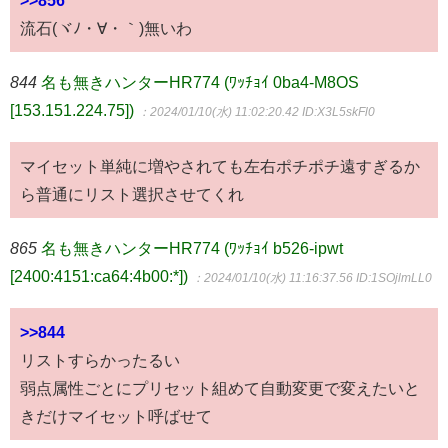
>>856
流石(ヾﾉ・∀・｀)無いわ
844
名も無きハンターHR774 (ﾜｯﾁｮｲ 0ba4-M8OS
[153.151.224.75])
：2024/01/10(水) 11:02:20.42
ID:X3L5skFl0
マイセット単純に増やされても左右ポチポチ遠すぎるか
ら普通にリスト選択させてくれ
865
名も無きハンターHR774 (ﾜｯﾁｮｲ b526-ipwt
[2400:4151:ca64:4b00:*])
：2024/01/10(水) 11:16:37.56
ID:1SOjlmLL0
>>844
リストすらかったるい
弱点属性ごとにプリセット組めて自動変更で変えたいと
きだけマイセット呼ばせて