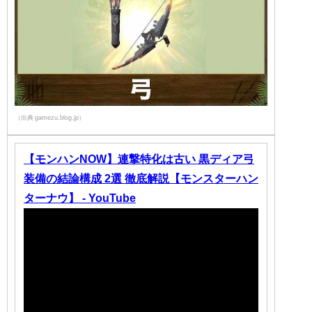
（出典 gamezu.blog.jp）
【モンハンNOW】連撃特化は古い 黒ディア弓
装備の結論構成 2選 徹底解説【モンスターハン
ターナウ】 - YouTube