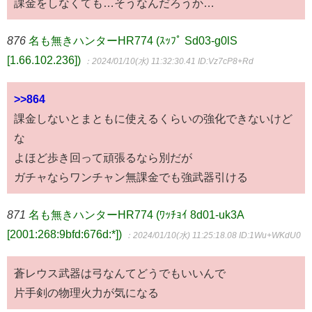
課金をしなくても…そうなんだろうか…
876
名も無きハンターHR774 (ｽｯﾌﾟ Sd03-g0lS
[1.66.102.236])
：2024/01/10(水) 11:32:30.41
ID:Vz7cP8+Rd
>>864
課金しないとまともに使えるくらいの強化できないけど
な
よほど歩き回って頑張るなら別だが
ガチャならワンチャン無課金でも強武器引ける
871
名も無きハンターHR774 (ﾜｯﾁｮｲ 8d01-uk3A
[2001:268:9bfd:676d:*])
：2024/01/10(水) 11:25:18.08
ID:1Wu+WKdU0
蒼レウス武器は弓なんてどうでもいいんで
片手剣の物理火力が気になる