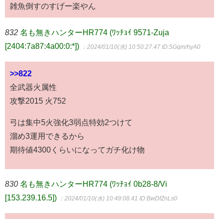
雑魚倒すのすげー楽やん
832
名も無きハンターHR774 (ﾜｯﾁｮｲ 9571-Zuja
[2404:7a87:4a00:0:*])
：2024/01/10(水) 10:50:27.47
ID:5Gqm/hyA0
>>822
全武器火属性
攻撃2015 火752
弓は集中5火強化3弱点特効2つけて
溜め3運用できるから
期待値4300くらいになってガチ化け物
830
名も無きハンターHR774 (ﾜｯﾁｮｲ 0b28-8/Vi
[153.239.16.5])
：2024/01/10(水) 10:49:08.41
ID:BwDfZnLs0