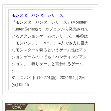
モン
スター
ハン
ターシリーズ
『
モン
スター
ハン
ターシリーズ』(Monster
Hunter Series)は、カプコンから発売されて
いるアクションゲームのシリーズ。 略称は
「
モンハン
」、「MH」。 4人で協力し巨大
な
モン
スターを狩るというゲーム性はアク
ションゲームの中でも「
ハン
ティングアク
ション」「狩りゲー」と言われるゲーム
ジ…
81キロバイト (10,274 語) - 2024年1月2日
(火) 05:45