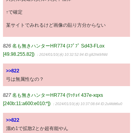
↑で確定
某サイトでみれるけど画像の貼り方分からない
826
名も無きハンターHR774 (ｽﾌﾟﾌﾟ Sd43-FLox
[49.98.255.82])
：2024/01/10(水) 10:32:52.94
ID:g82hk9/Wd
>>822
弓は無属性なの？
827
名も無きハンターHR774 (ﾜｯﾁｮｲ 437e-xqxs
[240b:11:a600:e010:*])
：2024/01/10(水) 10:37:08.64
ID:2uMdtt6u0
>>822
溜め1で拡散2とか超有能やん