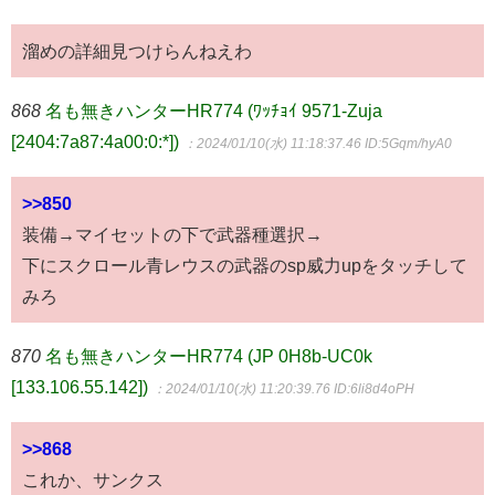
溜めの詳細見つけらんねえわ
868
名も無きハンターHR774 (ﾜｯﾁｮｲ 9571-Zuja
[2404:7a87:4a00:0:*])
：2024/01/10(水) 11:18:37.46
ID:5Gqm/hyA0
>>850
装備→マイセットの下で武器種選択→
下にスクロール青レウスの武器のsp威力upをタッチして
みろ
870
名も無きハンターHR774 (JP 0H8b-UC0k
[133.106.55.142])
：2024/01/10(水) 11:20:39.76
ID:6li8d4oPH
>>868
これか、サンクス