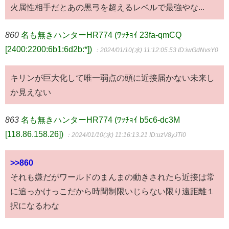
火属性相手だとあの黒弓を超えるレベルで最強やな...
860
名も無きハンターHR774 (ﾜｯﾁｮｲ 23fa-qmCQ
[2400:2200:6b1:6d2b:*])
：2024/01/10(水) 11:12:05.53
ID:iwGdNvsY0
キリンが巨大化して唯一弱点の頭に近接届かない未来し
か見えない
863
名も無きハンターHR774 (ﾜｯﾁｮｲ b5c6-dc3M
[118.86.158.26])
：2024/01/10(水) 11:16:13.21
ID:uzV8yJTi0
>>860
それも嫌だがワールドのまんまの動きされたら近接は常
に追っかけっこだから時間制限いじらない限り遠距離１
択になるわな