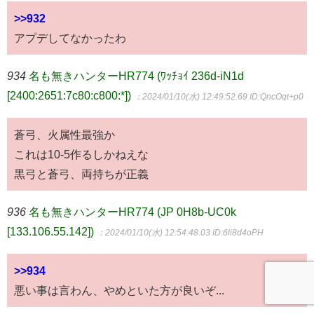
>>932
アプデしてなかったわ
934
名も無きハンターHR774 (ﾜｯﾁｮｲ 236d-iN1d
[2400:2651:7c80:c800:*])
：2024/01/10(水) 12:49:52.69
ID:QncOqt+p0
蒼弓、火属性最強か
これは10-5作るしかねえな
黒弓と蒼弓、両持ちが正義
936
名も無きハンターHR774 (JP 0H8b-UC0k
[133.106.55.142])
：2024/01/10(水) 12:54:48.03
ID:6li8d4oPH
>>934
悪い事は言わん、やめといた方が良いぞ...