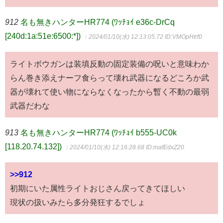
912
名も無きハンターHR774 (ﾜｯﾁｮｲ e36c-DrCq
[240d:1a:51e:6500:*])
：2024/01/10(水) 12:13:05.72
ID:VMOpHtrf0
ライトボウガンは装填反動の固定装備の呪いと意味わか
らん巻き添えナーフ食らって壊れ武器になるどころか武
器が壊れて使い物にならなくなったから暫く不動の最弱
武器だわな
913
名も無きハンターHR774 (ﾜｯﾁｮｲ b555-UC0k
[118.20.74.132])
：2024/01/10(水) 12:16:28.68
ID:mafEdxZ20
>>912
初期にいた属性ライトおじさん戻ってきてほしい
現状の扱いみたら多分発狂するでしょ