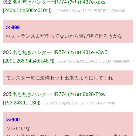
902
名も無きハンターHR774 (ﾜｯﾁｮｲ 437e-xqxs
[240b:11:a600:e010:*])
：2024/01/10(水) 12:00:05.87
ID:2uMdtt6u0
>>899
へぇ～ランスまだ作ってないから遊び枠で作ろうかな
900
名も無きハンターHR774 (ﾜｯﾁｮｲ 431e-+3wB
[2001:268:94a4:6c46:*])
：2024/01/10(水) 11:56:17.53
ID:HKigmOa40
モンスター毎に装備セット出来るようにしてくれ
905
名も無きハンターHR774 (ﾜｯﾁｮｲ 0b28-Tfxw
[153.243.11.130])
：2024/01/10(水) 12:03:26.73
ID:D2Ah+Kct0
>>900
ソレいいな