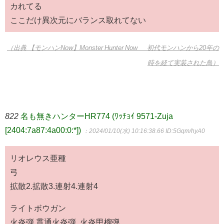
カれてる
ここだけ異次元にバランス取れてない
（出典 【モンハンNow】Monster Hunter Now 初代モンハンから20年の
時を経て実装された鳥）
822
名も無きハンターHR774 (ﾜｯﾁｮｲ 9571-Zuja
[2404:7a87:4a00:0:*])
：2024/01/10(水) 10:16:38.66
ID:5Gqm/hyA0
リオレウス亜種
弓
拡散2.拡散3.連射4.連射4
ライトボウガン
火炎弾.貫通火炎弾. 火炎甲榴弹