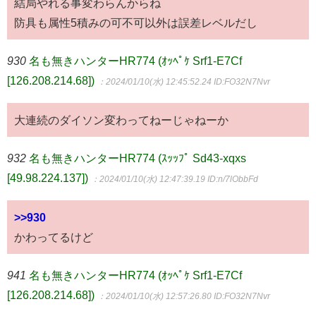
結局やれる事変わらんからね
防具も属性5積みの可不可以外は誤差レベルだし
930
名も無きハンターHR774 (ｵｯﾍﾟｹ Srf1-E7Cf
[126.208.214.68])
：2024/01/10(水) 12:45:52.24
ID:FO32N7Nvr
大連続のダイソン変わってねーじゃねーか
932
名も無きハンターHR774 (ｽｯｯﾌﾟ Sd43-xqxs
[49.98.224.137])
：2024/01/10(水) 12:47:39.19
ID:n/7lObbFd
>>930
かわってるけど
941
名も無きハンターHR774 (ｵｯﾍﾟｹ Srf1-E7Cf
[126.208.214.68])
：2024/01/10(水) 12:57:26.80
ID:FO32N7Nvr