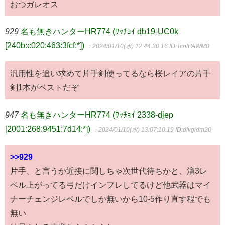
おつガレオス
929
名も無きハンターHR774 (ﾜｯﾁｮｲ db19-UC0k
[240b:c020:463:3fcf:*])
：2024/01/10(水) 12:44:30.16
ID:TcnlPAWM0
汎用性を追い求めて片手剣使ってるなら桜レイアの片手
剣1本がベストだぞ
947
名も無きハンターHR774 (ﾜｯﾁｮｲ 2338-djep
[2001:268:9451:7d14:*])
：2024/01/10(水) 13:07:10.19
ID:dlvgidm20
>>929
片手、と言うか近接に関しちゃ次世代待ちかと、溜3レ
ベル上がってる弓だけインフレしてるけど他武器はマイ
ナーチェンジレベルでしか無いから10-5作り直す程でも
無い