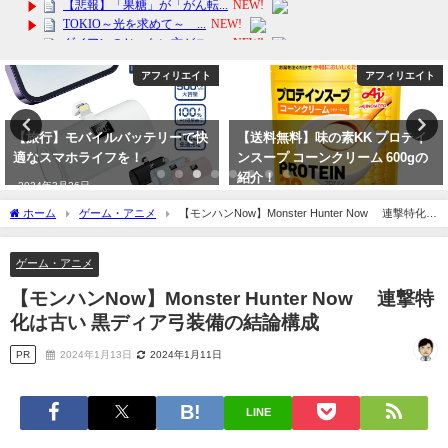
アフィリエイト
アフィリエイト
【旅行】モバイルバッテリーで快
【送料無料】味の素KK プロテイ
適なスマホライフを！
ンスープ コーンクリーム 600gの
紹介！
2024年3月26日
2024年2月6日
ホーム
ゲーム・アニメ
【モンハンNow】Monster Hunter Now 連撃特化は
古い 黒ディア弓装備の結論構成
ゲーム・アニメ
【モンハンNow】Monster Hunter Now 連撃特
化は古い 黒ディア弓装備の結論構成
PR
2024年1月13日
2024年1月11日
LINE