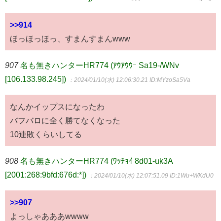
>>914
ほっほっほっ、すまんすまんwww
907
名も無きハンターHR774 (ｱｳｱｳｳｰ Sa19-/WNv
[106.133.98.245])
：2024/01/10(水) 12:06:30.21
ID:MYzoSa5Va
なんかイップスになったわ
バフバロに全く勝てなくなった
10連敗くらいしてる
908
名も無きハンターHR774 (ﾜｯﾁｮｲ 8d01-uk3A
[2001:268:9bfd:676d:*])
：2024/01/10(水) 12:07:51.09
ID:1Wu+WKdU0
>>907
よっしゃあああwwww