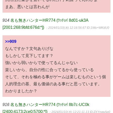
まあ、悪いとは言わんが
914
名も無きハンターHR774 (ﾜｯﾁｮｲ 8d01-uk3A
[2001:268:9bfd:676d:*])
：2024/01/10(水) 12:16:56.67
ID:1Wu+WKdU0
>>909
なんですか？文句ありげな
もしかして見下してます？
強いから弱いからで使ってるんじゃない
楽しいから、自分の性に合ってるから使っている
そして、それを極める事がゲームは楽しむものという個
人的理念の基、最も価値のある事だと思っています。
わかりましたか？
916
名も無きハンターHR774 (ﾜｯﾁｮｲ 8b7c-UC0k
[2400:4173:2ce0:5700:*])
：2024/01/10(水) 12:21:11.13
ID:ZXYnqpAg0