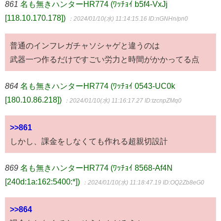
861
名も無きハンターHR774 (ﾜｯﾁｮｲ b5f4-VxJj
[118.10.170.178])
：2024/01/10(水) 11:14:15.16
ID:nGNHn/pn0
普通のインフレガチャソシャゲと違うのは
武器一つ作るだけですごい労力と時間がかかってる点
864
名も無きハンターHR774 (ﾜｯﾁｮｲ 0543-UC0k
[180.10.86.218])
：2024/01/10(水) 11:16:17.27
ID:tzcnpZMq0
>>861
しかし、課金をしなくても作れる超親切設計
869
名も無きハンターHR774 (ﾜｯﾁｮｲ 8568-Af4N
[240d:1a:162:5400:*])
：2024/01/10(水) 11:18:47.19
ID:OQ2Zb8eG0
>>864