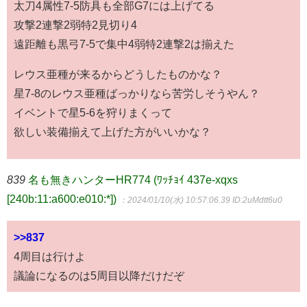
太刀4属性7-5防具も全部G7には上げてる
攻撃2連撃2弱特2見切り4
遠距離も黒弓7-5で集中4弱特2連撃2は揃えた
レウス亜種が来るからどうしたものかな？
星7-8のレウス亜種ばっかりなら苦労しそうやん？
イベントで星5-6を狩りまくって
欲しい装備揃えて上げた方がいいかな？
839
名も無きハンターHR774 (ﾜｯﾁｮｲ 437e-xqxs
[240b:11:a600:e010:*])
：2024/01/10(水) 10:57:06.39
ID:2uMdtt6u0
>>837
4周目は行けよ
議論になるのは5周目以降だけだぞ