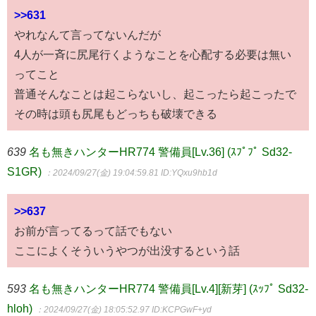
>>631
やれなんて言ってないんだが
4人が一斉に尻尾行くようなことを心配する必要は無い
ってこと
普通そんなことは起こらないし、起こったら起こったで
その時は頭も尻尾もどっちも破壊できる
639
名も無きハンターHR774 警備員[Lv.36] (ｽﾌﾟﾌﾟ Sd32-
S1GR)
：2024/09/27(金) 19:04:59.81
ID:YQxu9hb1d
>>637
お前が言ってるって話でもない
ここによくそういうやつが出没するという話
593
名も無きハンターHR774 警備員[Lv.4][新芽] (ｽｯﾌﾟ Sd32-
hloh)
：2024/09/27(金) 18:05:52.97
ID:KCPGwF+yd