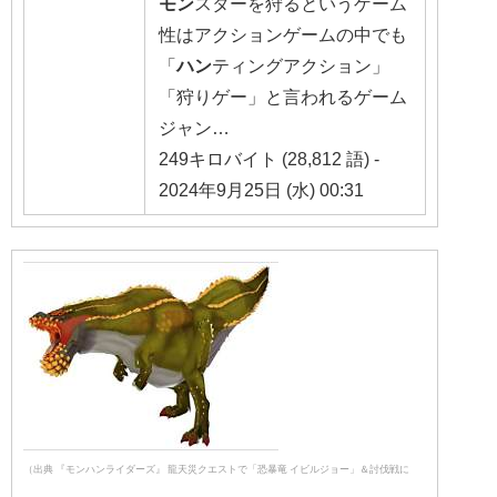
モン
スターを狩るというゲーム
性はアクションゲームの中でも
「
ハン
ティングアクション」
「狩りゲー」と言われるゲーム
ジャン…
249キロバイト (28,812 語) -
2024年9月25日 (水) 00:31
（出典 『モンハンライダーズ』 龍天災クエストで「恐暴竜 イビルジョー」＆討伐戦に