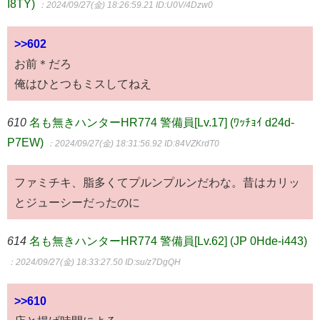
I8TY)
：2024/09/27(金) 18:26:59.21
ID:U0V/4Dzw0
>>602
お前＊だろ
俺はひとつもミスしてねえ
610
名も無きハンターHR774 警備員[Lv.17] (ﾜｯﾁｮｲ d24d-
P7EW)
：2024/09/27(金) 18:31:56.92
ID:84VZKrdT0
ファミチキ、脂多くてプルンプルンだわな。昔はカリッ
とジューシーだったのに
614
名も無きハンターHR774 警備員[Lv.62] (JP 0Hde-i443)
：2024/09/27(金) 18:33:27.50
ID:su/z7DgQH
>>610