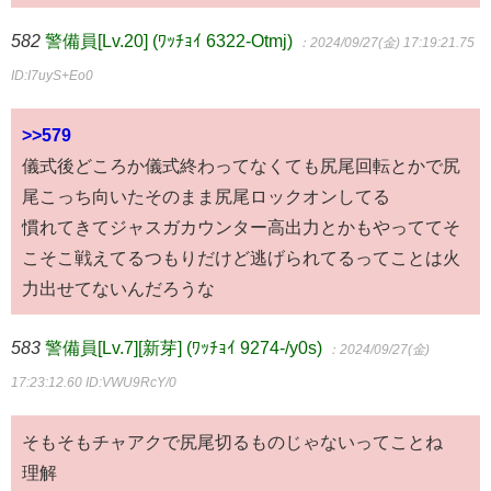
582
警備員[Lv.20] (ﾜｯﾁｮｲ 6322-Otmj)
：2024/09/27(金) 17:19:21.75
ID:I7uyS+Eo0
>>579
儀式後どころか儀式終わってなくても尻尾回転とかで尻
尾こっち向いたそのまま尻尾ロックオンしてる
慣れてきてジャスガカウンター高出力とかもやっててそ
こそこ戦えてるつもりだけど逃げられてるってことは火
力出せてないんだろうな
583
警備員[Lv.7][新芽] (ﾜｯﾁｮｲ 9274-/y0s)
：2024/09/27(金)
17:23:12.60
ID:VWU9RcY/0
そもそもチャアクで尻尾切るものじゃないってことね
理解