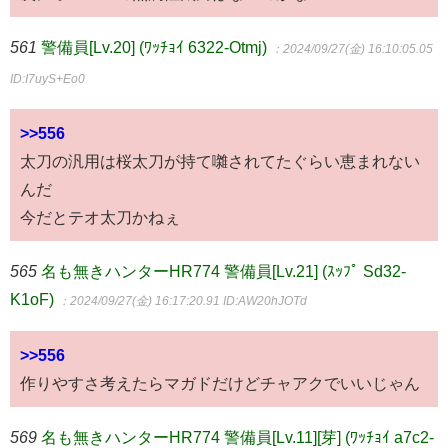
561
警備員[Lv.20] (ﾜｯﾁｮｲ 6322-Otmj)
：2024/09/27(金) 16:10:05.05
ID:I7uyS+Eo0
>>556
太刀の汎用は桜太刀が持て囃されてたぐらい恵まれない
んだ
今だとテオ太刀かねぇ
565
名も無きハンターHR774 警備員[Lv.21] (ｽｯﾌﾟ Sd32-
K1oF)
：2024/09/27(金) 16:17:20.91
ID:AW20hJOTd
>>556
作りやすさ考えたらマガドだけどチャアクでいいじゃん
569
名も無きハンターHR774 警備員[Lv.11][芽] (ﾜｯﾁｮｲ a7c2-