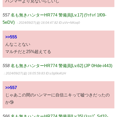
ハンマーより見ないらしいし
557
名も無きハンターHR774 警備員[Lv.17] (ﾜｯﾁｮｲ 1f09-
5eDV)
：2024/09/27(金) 16:04:47.82
ID:uVv+NKoq0
>>555
んなことない
マルチだと25%超えてる
558
名も無きハンターHR774 警備員[Lv.62] (JP 0Hde-i443)
：2024/09/27(金) 16:05:59.83
ID:u3g6kxKzH
>>557
じゃあこの間のハンマーに自信ニキって嘘つきだったの
か🤥
566
名も無きハンターHR774 警備員[Lv.35] (ｽｯｯﾌﾟ Sd32-