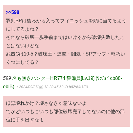
>>598
双剣SPは後ろから入ってフィニッシュを頭に当てるよう
にしてるよね？
それなら破壊一歩手前まではいけるから破壊失敗したこ
とはないけどな
武器Gは10-5？破壊王・連撃・闘気・SPアップ・軽巧い
くつにしてる？
599
名も無きハンターHR774 警備員[Lv.19] (ﾜｯﾁｮｲ cb88-
oblB)
：2024/09/27(金) 18:20:45.63
ID:b8ZsVa1E0
ほぼ壊れかけ？壊さなきゃ意味ないよ
てかどいつもこいつも部位破壊完了してないのに他の部
位に手を出すなよ