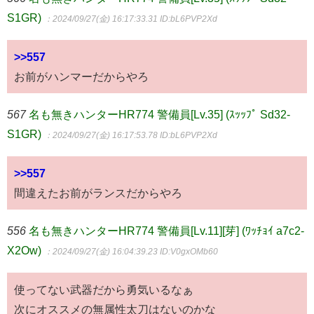
S1GR)
：2024/09/27(金) 16:17:33.31
ID:bL6PVP2Xd
>>557
お前がハンマーだからやろ
567
名も無きハンターHR774 警備員[Lv.35] (ｽｯｯﾌﾟ Sd32-
S1GR)
：2024/09/27(金) 16:17:53.78
ID:bL6PVP2Xd
>>557
間違えたお前がランスだからやろ
556
名も無きハンターHR774 警備員[Lv.11][芽] (ﾜｯﾁｮｲ a7c2-
X2Ow)
：2024/09/27(金) 16:04:39.23
ID:V0gxOMb60
使ってない武器だから勇気いるなぁ
次にオススメの無属性太刀はないのかな