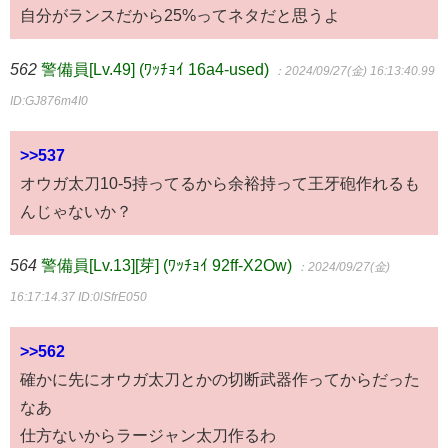
自分がランスだから25%ってネタだと思うよ
562
警備員[Lv.49] (ﾜｯﾁｮｲ 16a4-used)
：2024/09/27(金) 16:13:40.99
ID:GJ876m4I0
>>537
オウガ太刀10-5持ってるから余裕持って王牙砲作れるも
んじゃないか？
564
警備員[Lv.13][芽] (ﾜｯﾁｮｲ 92ff-X2Ow)
：2024/09/27(金)
16:17:14.37
ID:0lSfrE050
>>562
確かに先にオウガ太刀とかの切断武器作ってからだった
なあ
仕方ないからラージャン太刀作るわ