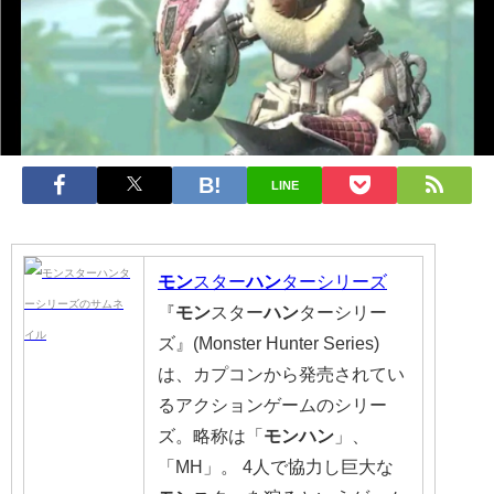
LINE
モン
スター
ハン
ターシリーズ
『
モン
スター
ハン
ターシリー
ズ』(Monster Hunter Series)
は、カプコンから発売されてい
るアクションゲームのシリー
ズ。略称は「
モンハン
」、
「MH」。 4人で協力し巨大な