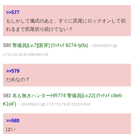
>>577
もしかして儀式のあと、すぐに尻尾にロックオンして切
れるまで尻尾切り続けてない？
580
警備員[Lv.7][新芽] (ﾜｯﾁｮｲ 9274-/y0s)
：2024/09/27(金)
17:12:20.34
ID:VWU9RcY/0
>>579
だめなの？
581
名も無きハンターHR774 警備員[Lv.22] (ﾜｯﾁｮｲ c6e6-
K1oF)
：2024/09/27(金) 17:17:53.79
ID:7ZX13+5n0
>>580
はい