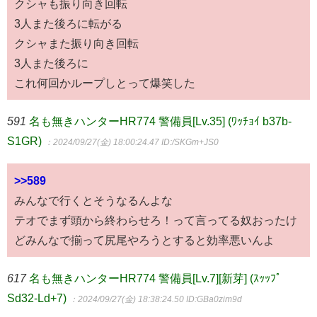
クシャも振り向き回転
3人また後ろに転がる
クシャまた振り向き回転
3人また後ろに
これ何回かループしとって爆笑した
591
名も無きハンターHR774 警備員[Lv.35] (ﾜｯﾁｮｲ b37b-
S1GR)
：2024/09/27(金) 18:00:24.47
ID:/SKGm+JS0
>>589
みんなで行くとそうなるんよな
テオでまず頭から終わらせろ！って言ってる奴おったけ
どみんなで揃って尻尾やろうとすると効率悪いんよ
617
名も無きハンターHR774 警備員[Lv.7][新芽] (ｽｯｯﾌﾟ
Sd32-Ld+7)
：2024/09/27(金) 18:38:24.50
ID:GBa0zim9d