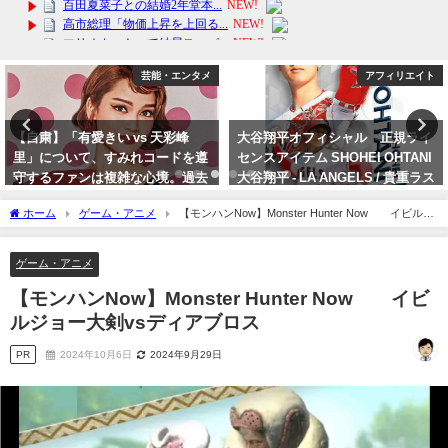
アフィリエイト
アフィリエイト
大谷翔平オフィシャル 正規ライ
【入学祝い！】Nintendo
センスアイテム SHOHEI OHTANI
Switch（有機ELモデル） スプラ
大谷翔平 - LA ANGELS / 貴重ラス
トゥーン3エディション 子供・
ト販売 公式 / オフィシャル
孫 オススメ！
ホーム
ゲーム・アニメ
【モンハンNow】Monster Hunter Now イビルジ
2024年4月12日
2024年3月14日
ョー大剣vsディアブロス
ゲーム・アニメ
【モンハンNow】Monster Hunter Now イビ
ルジョー大剣vsディアブロス
PR
2024年10月6日
2024年9月29日