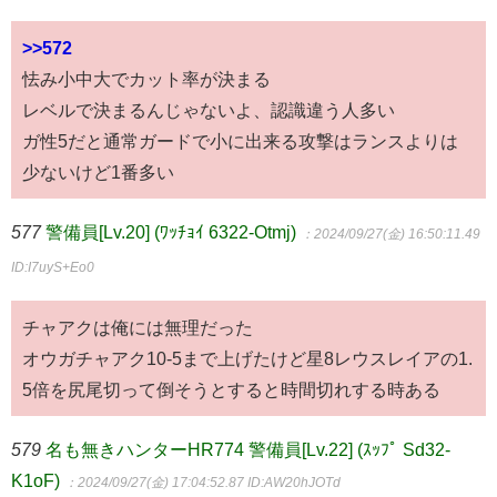
>>572
怯み小中大でカット率が決まる
レベルで決まるんじゃないよ、認識違う人多い
ガ性5だと通常ガードで小に出来る攻撃はランスよりは
少ないけど1番多い
577
警備員[Lv.20] (ﾜｯﾁｮｲ 6322-Otmj)
：2024/09/27(金) 16:50:11.49
ID:I7uyS+Eo0
チャアクは俺には無理だった
オウガチャアク10-5まで上げたけど星8レウスレイアの1.
5倍を尻尾切って倒そうとすると時間切れする時ある
579
名も無きハンターHR774 警備員[Lv.22] (ｽｯﾌﾟ Sd32-
K1oF)
：2024/09/27(金) 17:04:52.87
ID:AW20hJOTd