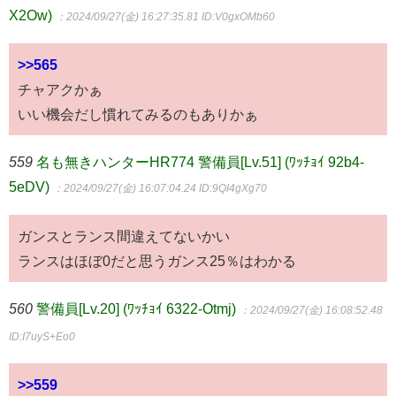
X2Ow)
：2024/09/27(金) 16:27:35.81
ID:V0gxOMb60
>>565
チャアクかぁ
いい機会だし慣れてみるのもありかぁ
559
名も無きハンターHR774 警備員[Lv.51] (ﾜｯﾁｮｲ 92b4-
5eDV)
：2024/09/27(金) 16:07:04.24
ID:9QI4gXg70
ガンスとランス間違えてないかい
ランスはほぼ0だと思うガンス25％はわかる
560
警備員[Lv.20] (ﾜｯﾁｮｲ 6322-Otmj)
：2024/09/27(金) 16:08:52.48
ID:I7uyS+Eo0
>>559