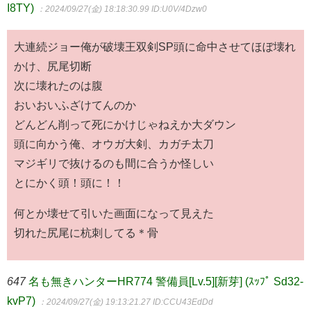
I8TY)
：2024/09/27(金) 18:18:30.99
ID:U0V/4Dzw0
大連続ジョー俺が破壊王双剣SP頭に命中させてほぼ壊れ
かけ、尻尾切断
次に壊れたのは腹
おいおいふざけてんのか
どんどん削って死にかけじゃねえか大ダウン
頭に向かう俺、オウガ大剣、カガチ太刀
マジギリで抜けるのも間に合うか怪しい
とにかく頭！頭に！！
何とか壊せて引いた画面になって見えた
切れた尻尾に杭刺してる＊骨
647
名も無きハンターHR774 警備員[Lv.5][新芽] (ｽｯﾌﾟ Sd32-
kvP7)
：2024/09/27(金) 19:13:21.27
ID:CCU43EdDd