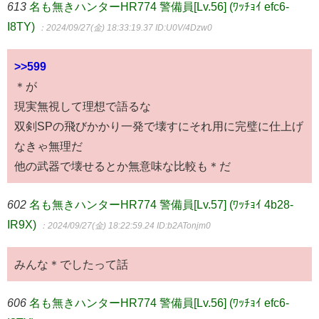
613
名も無きハンターHR774 警備員[Lv.56] (ﾜｯﾁｮｲ efc6-
I8TY)
：2024/09/27(金) 18:33:19.37
ID:U0V/4Dzw0
>>599
＊が
現実無視して理想で語るな
双剣SPの飛びかかり一発で壊すにそれ用に完璧に仕上げ
なきゃ無理だ
他の武器で壊せるとか無意味な比較も＊だ
602
名も無きハンターHR774 警備員[Lv.57] (ﾜｯﾁｮｲ 4b28-
IR9X)
：2024/09/27(金) 18:22:59.24
ID:b2ATonjm0
みんな＊でしたって話
606
名も無きハンターHR774 警備員[Lv.56] (ﾜｯﾁｮｲ efc6-