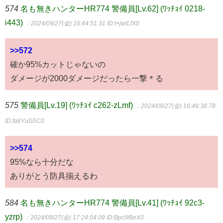
574
名も無きハンターHR774 警備員[Lv.62] (ﾜｯﾁｮｲ 0218-
i443)
：2024/09/27(金) 16:44:51.31
ID:t+jwlLfX0
>>572
確か95%カットじゃないの
ダメージが2000ダメージだったら一撃＊る
575
警備員[Lv.19] (ﾜｯﾁｮｲ c262-zLmf)
：2024/09/27(金) 16:46:38.78
ID:fa6YuG5C0
>>574
95%なら十分だな
ありがとう防具揃えるわ
584
名も無きハンターHR774 警備員[Lv.41] (ﾜｯﾁｮｲ 92c3-
yzrp)
：2024/09/27(金) 17:24:04.09
ID:Bpc9f9eX0