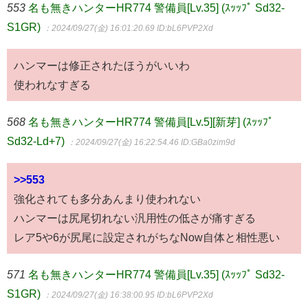
553
名も無きハンターHR774 警備員[Lv.35] (ｽｯｯﾌﾟ Sd32-
S1GR)
：2024/09/27(金) 16:01:20.69
ID:bL6PVP2Xd
ハンマーは修正されたほうがいいわ
使われなすぎる
568
名も無きハンターHR774 警備員[Lv.5][新芽] (ｽｯｯﾌﾟ
Sd32-Ld+7)
：2024/09/27(金) 16:22:54.46
ID:GBa0zim9d
>>553
強化されても多分あんまり使われない
ハンマーは尻尾切れない汎用性の低さが痛すぎる
レア5や6が尻尾に設定されがちなNow自体と相性悪い
571
名も無きハンターHR774 警備員[Lv.35] (ｽｯｯﾌﾟ Sd32-
S1GR)
：2024/09/27(金) 16:38:00.95
ID:bL6PVP2Xd