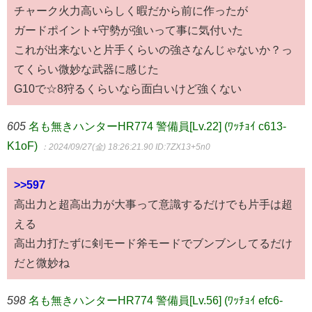
チャーク火力高いらしく暇だから前に作ったが
ガードポイント+守勢が強いって事に気付いた
これが出来ないと片手くらいの強さなんじゃないか？っ
てくらい微妙な武器に感じた
G10で☆8狩るくらいなら面白いけど強くない
605
名も無きハンターHR774 警備員[Lv.22] (ﾜｯﾁｮｲ c613-
K1oF)
：2024/09/27(金) 18:26:21.90
ID:7ZX13+5n0
>>597
高出力と超高出力が大事って意識するだけでも片手は超
える
高出力打たずに剣モード斧モードでブンブンしてるだけ
だと微妙ね
598
名も無きハンターHR774 警備員[Lv.56] (ﾜｯﾁｮｲ efc6-