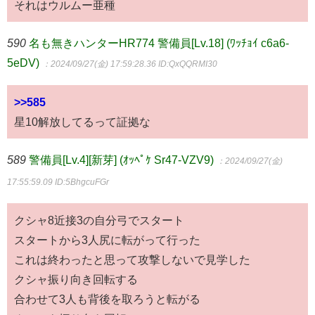
それはウルムー亜種
590
名も無きハンターHR774 警備員[Lv.18] (ﾜｯﾁｮｲ c6a6-
5eDV)
：2024/09/27(金) 17:59:28.36
ID:QxQQRMI30
>>585
星10解放してるって証拠な
589
警備員[Lv.4][新芽] (ｵｯﾍﾟｹ Sr47-VZV9)
：2024/09/27(金)
17:55:59.09
ID:5BhgcuFGr
クシャ8近接3の自分弓でスタート
スタートから3人尻に転がって行った
これは終わったと思って攻撃しないで見学した
クシャ振り向き回転する
合わせて3人も背後を取ろうと転がる