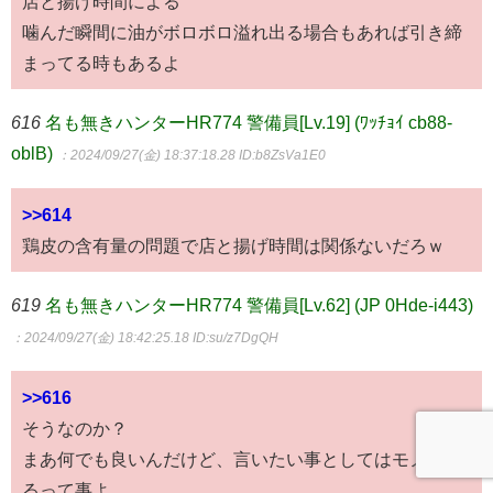
店と揚げ時間による
噛んだ瞬間に油がボロボロ溢れ出る場合もあれば引き締
まってる時もあるよ
616
名も無きハンターHR774 警備員[Lv.19] (ﾜｯﾁｮｲ cb88-
oblB)
：2024/09/27(金) 18:37:18.28
ID:b8ZsVa1E0
>>614
鶏皮の含有量の問題で店と揚げ時間は関係ないだろｗ
619
名も無きハンターHR774 警備員[Lv.62] (JP 0Hde-i443)
：2024/09/27(金) 18:42:25.18
ID:su/z7DgQH
>>616
そうなのか？
まあ何でも良いんだけど、言いたい事としてはモノによ
るって事よ