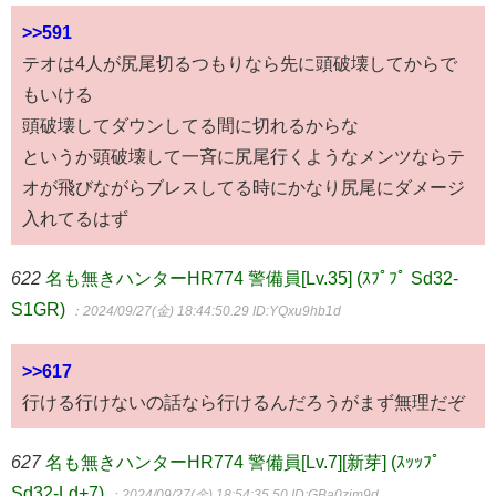
>>591
テオは4人が尻尾切るつもりなら先に頭破壊してからで
もいける
頭破壊してダウンしてる間に切れるからな
というか頭破壊して一斉に尻尾行くようなメンツならテ
オが飛びながらブレスしてる時にかなり尻尾にダメージ
入れてるはず
622
名も無きハンターHR774 警備員[Lv.35] (ｽﾌﾟﾌﾟ Sd32-
S1GR)
：2024/09/27(金) 18:44:50.29
ID:YQxu9hb1d
>>617
行ける行けないの話なら行けるんだろうがまず無理だぞ
627
名も無きハンターHR774 警備員[Lv.7][新芽] (ｽｯｯﾌﾟ
Sd32-Ld+7)
：2024/09/27(金) 18:54:35.50
ID:GBa0zim9d