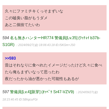
久々にファミチキくっそまずいな
この嘘臭い脂がもうダメ
あと二個捨てたいわ
594
名も無きハンターHR774 警備員[Lv.35] (ﾜｯﾁｮｲ b37b-
S1GR)
：2024/09/27(金) 18:06:43.18
ID:/SKGm+JS0
>>593
昔はそれなりに食べれたイメージだったけど久々に食べ
たら俺もまずいなって思ったわ
夜だったから油が悪かった可能性もあるが
597
警備員[Lv.4][新芽] (ｵｯﾍﾟｹ Sr47-VZV9)
：2024/09/27(金)
18:15:40.45
ID:5BhgcuFGr