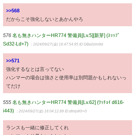
>>568
だからこそ強化しないとあかんやろ
576
名も無きハンターHR774 警備員[Lv.5][新芽] (ｽｯｯﾌﾟ
Sd32-Ld+7)
：2024/09/27(金) 16:47:54.95
ID:GBa0zim9d
>>571
強化するなとは言ってない
ハンマーの場合は強さと使用率は別問題かもしれないっ
てだけ
555
名も無きハンターHR774 警備員[Lv.62] (ﾜｯﾁｮｲ d616-
i443)
：2024/09/27(金) 16:04:12.89
ID:dlmjsKh+0
ランスも一緒に修正してくれ