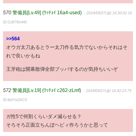
570
警備員[Lv.49] (ﾜｯﾁｮｲ 16a4-used)
：2024/09/27(金) 16:30:02.16
ID:GJ876m4I0
>>564
オウガ太刀あるとラー太刀作る気力でないからそれはそ
れで良いかもね
王牙砲は開幕散弾全部ブッパするのが気持ちいいぞ
572
警備員[Lv.19] (ﾜｯﾁｮｲ c262-zLmf)
：2024/09/27(金) 16:42:23.75
ID:fa6YuG5C0
ガ性5で何割くらいダメ減らせる？
そろそろ正面立ちんぼヘビィ作ろうかと思って