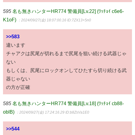
595
名も無きハンターHR774 警備員[Lv.22] (ﾜｯﾁｮｲ c6e6-
K1oF)
：2024/09/27(金) 18:07:00.16
ID:7ZX13+5n0
>>583
違います
チャアクは尻尾が切れるまで尻尾を狙い続ける武器じゃ
ない
もしくは、尻尾にロックオンしてひたすら切り続ける武
器じゃない
の方が正確
585
名も無きハンターHR774 警備員[Lv.18] (ﾜｯﾁｮｲ cb88-
oblB)
：2024/09/27(金) 17:24:16.29
ID:b8ZsVa1E0
>>544