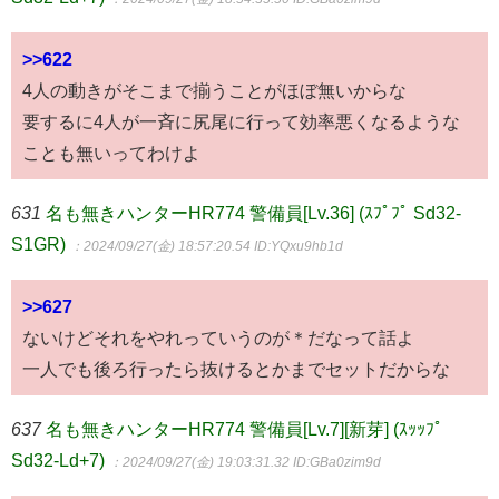
>>622
4人の動きがそこまで揃うことがほぼ無いからな
要するに4人が一斉に尻尾に行って効率悪くなるような
ことも無いってわけよ
631
名も無きハンターHR774 警備員[Lv.36] (ｽﾌﾟﾌﾟ Sd32-
S1GR)
：2024/09/27(金) 18:57:20.54
ID:YQxu9hb1d
>>627
ないけどそれをやれっていうのが＊だなって話よ
一人でも後ろ行ったら抜けるとかまでセットだからな
637
名も無きハンターHR774 警備員[Lv.7][新芽] (ｽｯｯﾌﾟ
Sd32-Ld+7)
：2024/09/27(金) 19:03:31.32
ID:GBa0zim9d