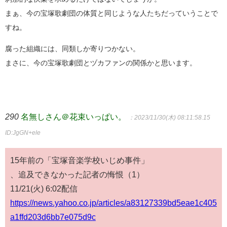
まぁ、今の宝塚歌劇団の体質と同じような人たちだっていうことで
すね。
腐った組織には、同類しか寄りつかない。
まさに、今の宝塚歌劇団とヅカファンの関係かと思います。
290
名無しさん＠花束いっぱい。
：2023/11/30(木) 08:11:58.15
ID:JgGN+ele
15年前の「宝塚音楽学校いじめ事件」
、追及できなかった記者の悔恨（1）
11/21(火) 6:02配信
https://news.yahoo.co.jp/articles/a83127339bd5eae1c405
a1ffd203d6bb7e075d9c