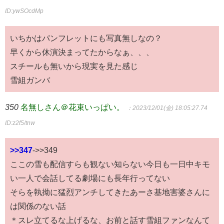
ID:ywSOcdMp
いちかはパンフレットにも写真無しなの？
早くから休演決まってたからなぁ、、、
スチールも無いから現実を見た感じ
雪組ガンバ
350
名無しさん＠花束いっぱい。
：2023/12/01(金) 18:05:27.74
ID:z2f5/tnw
>>347
->>349
ここの雪も配信すらも観ない知らない今日も一日中キモ
い一人で会話してる劇場にも長年行ってない
そらを執拗に猛烈アンチしてきたあーさ基地害婆さんに
は関係のない話
＊スレ立てるな上げるな、お前と話す雪組ファンなんて