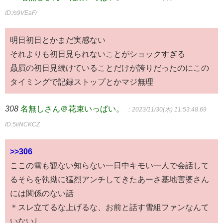
ID:/s9VEaFr
明日初日とかまだ実感ない
それよりも初日見られないことがショックすぎる
贔屓の初日見続けていることだけが誇りだったのにこの
タイミングで記録ストップとかマジ無理
308
名無しさん＠花束いっぱい。
：2023/11/30(木) 11:53:48.69
ID:5iiNCKCZ
>>306
ここの雪も観ない知らない一日中キモい一人で会話して
るそらを執拗に猛烈アンチしてきたあーさ基地害婆さん
には関係のない話
＊スレ立てるな上げるな、お前と話す雪組ファンなんて
いないし