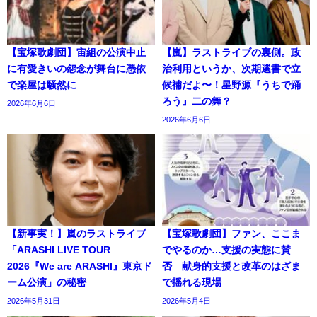
【宝塚歌劇団】宙組の公演中止
【嵐】ラストライブの裏側。政
に有愛きいの怨念が舞台に憑依
治利用というか、次期選書で立
で楽屋は騒然に
候補だよ〜！星野源『うちで踊
ろう』二の舞？
2026年6月6日
2026年6月6日
【新事実！】嵐のラストライブ
【宝塚歌劇団】ファン、ここま
「ARASHI LIVE TOUR
でやるのか…支援の実態に賛
2026『We are ARASHI』東京ド
否 献身的支援と改革のはざま
ーム公演」の秘密
で揺れる現場
2026年5月31日
2026年5月4日