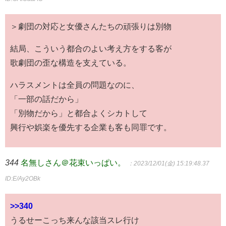
＞劇団の対応と女優さんたちの頑張りは別物
結局、こういう都合のよい考え方をする客が
歌劇団の歪な構造を支えている。
ハラスメントは全員の問題なのに、
「一部の話だから」
「別物だから」と都合よくシカトして
興行や娯楽を優先する企業も客も同罪です。
344
名無しさん＠花束いっぱい。
：2023/12/01(金) 15:19:48.37
ID:E/Ay2OBk
>>340
うるせーこっち来んな該当スレ行け