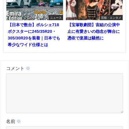
ニュース
芸能・エンタメ
【日本で数台】ポルシェ718
【宝塚歌劇団】宙組の公演中
ボクスターに245/35R20・
止に有愛きいの怨念が舞台に
305/30R20を装着｜日本でも
憑依で楽屋は騒然に
希少なワイド仕様とは
コメント
※
名前
※