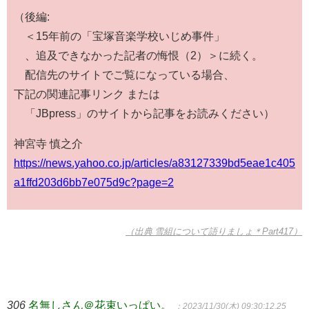
（後編:
＜15年前の「宝塚音楽学校いじめ事件」
、追及できなかった記者の悔恨（2）＞に続く。
配信先のサイトでご覧になっている場合、
下記の関連記事リンク または
「JBpress」のサイトから記事をお読みください）
神宮寺 慎之介
https://news.yahoo.co.jp/articles/a83127339bd5eae1c405
a1ffd203d6bb7e075d9c?page=2
（出典 雪組について語りましょ＊Part417）
306
名無しさん＠花束いっぱい。
：2023/11/30(木) 09:30:12.25