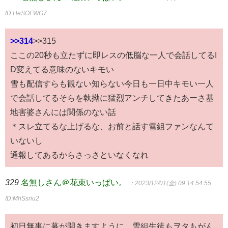
ID:HeSOFWG7
>>314
>>315
ここの20秒も立たずに即レスの低脳な一人で会話してるI
D変えてる意味のないキモい
雪も配信すらも観ない知らない今日も一日中キモい一人
で会話してるそらを執拗に猛烈アンチしてきたあーさ基
地害婆さんには関係のない話
＊スレ立てるな上げるな、お前と話す雪組ファンなんて
いないし
通報してあるからさっさといなくなれ
329
名無しさん＠花束いっぱい。
：2023/12/01(金) 09:14:54.55
ID:MhSsriu2
初日無事に幕が開きますように。雪組生徒もヲタもがん