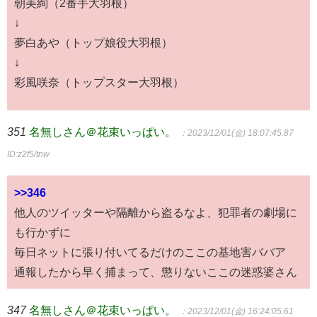
朝美絢（2番手大羽根）
↓
夢白あや（トップ娘役大羽根）
↓
彩風咲奈（トップスター大羽根）
351
名無しさん＠花束いっぱい。
：2023/12/01(金) 18:07:45.87
ID:z2f5/tnw
>>346
他人のツイッターや隔離から盗るなよ、犯罪者の劇場に
も行かずに
毎日ネットに張り付いてるだけのここの基地害ババア
通報したから早く捕まって、懲りないここの迷惑婆さん
347
名無しさん＠花束いっぱい。
：2023/12/01(金) 16:24:05.61