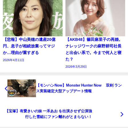
【悲報】中山美穂の遺産20億
【AKB48】篠田麻里子の再婚。
円、息子が相続放棄ってマジ
ナレッジワークの麻野耕司社長
か…理由が重すぎる
と出会い系で。今まで何人と寝
た？
2026年4月11日
2026年3月29日
【モンハンNow】Monster Hunter Now 双剣 ラン
ス実装確定大型アップデート情報
【宝塚】有愛きいの妹 一禾あお を出演させず公演強
行した雪組にファン離れがとまらない！