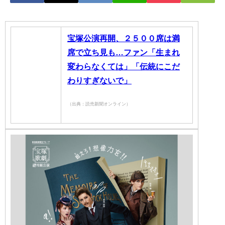
宝塚公演再開、２５００席は満
席で立ち見も…ファン「生まれ
変わらなくては」「伝統にこだ
わりすぎないで」
（出典：読売新聞オンライン）