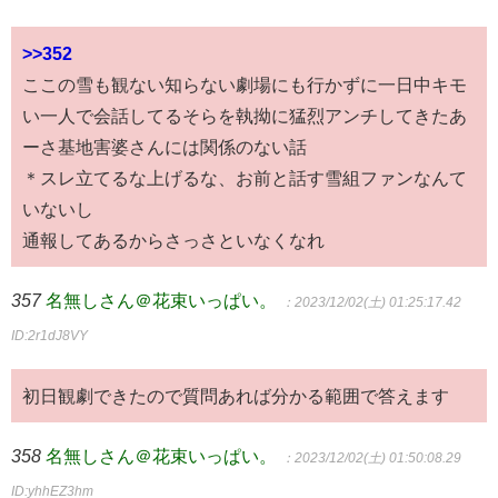
>>352
ここの雪も観ない知らない劇場にも行かずに一日中キモ
い一人で会話してるそらを執拗に猛烈アンチしてきたあ
ーさ基地害婆さんには関係のない話
＊スレ立てるな上げるな、お前と話す雪組ファンなんて
いないし
通報してあるからさっさといなくなれ
357
名無しさん＠花束いっぱい。
：2023/12/02(土) 01:25:17.42
ID:2r1dJ8VY
初日観劇できたので質問あれば分かる範囲で答えます
358
名無しさん＠花束いっぱい。
：2023/12/02(土) 01:50:08.29
ID:yhhEZ3hm