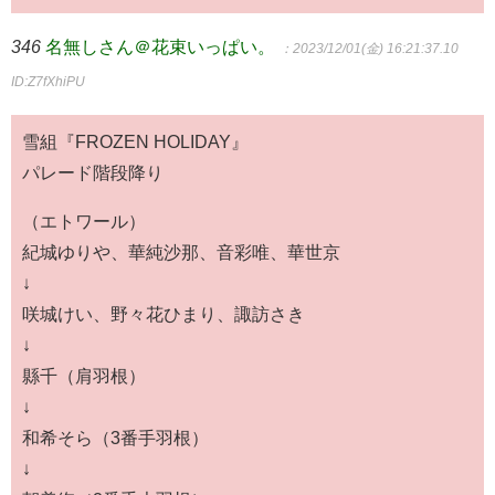
346
名無しさん＠花束いっぱい。
：2023/12/01(金) 16:21:37.10
ID:Z7fXhiPU
雪組『FROZEN HOLIDAY』
パレード階段降り
（エトワール）
紀城ゆりや、華純沙那、音彩唯、華世京
↓
咲城けい、野々花ひまり、諏訪さき
↓
縣千（肩羽根）
↓
和希そら（3番手羽根）
↓