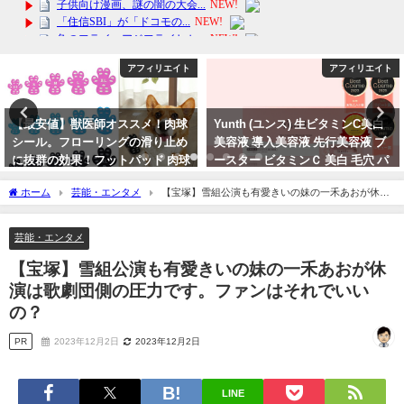
アフィリエイト
アフィリエイト
Yunth (ユンス) 生ビタミンC美白
【楽天No1】最新モデル！iPhone
美容液 導入美容液 先行美容液 ブ
急速充電器3点セットの魅力と
ースター ビタミンＣ 美白 毛穴 パ
は？送料無料！
ラベンフ
2024年2月24日
ホーム
芸能・エンタメ
【宝塚】雪組公演も有愛きいの妹の一禾あおが休演
2024年3月20日
は歌劇団側の圧力です。ファンはそれでいいの？
芸能・エンタメ
【宝塚】雪組公演も有愛きいの妹の一禾あおが休
演は歌劇団側の圧力です。ファンはそれでいい
の？
PR
2023年12月2日
2023年12月2日
LINE