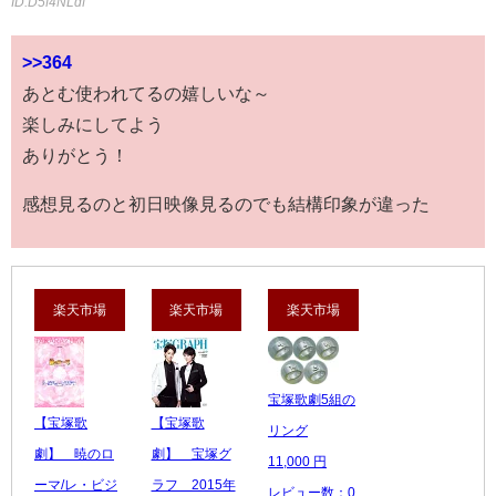
ID:D5f4NLdf
>>364
あとむ使われてるの嬉しいな～
楽しみにしてよう
ありがとう！
感想見るのと初日映像見るのでも結構印象が違った
楽天市場
楽天市場
楽天市場
宝塚歌劇5組の
【宝塚歌
【宝塚歌
リング
劇】 暁のロ
劇】 宝塚グ
11,000 円
ーマ/レ・ビジ
ラフ 2015年
レビュー数：0