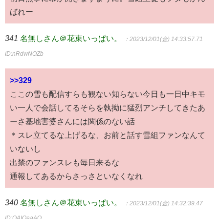
ばれー
341
名無しさん＠花束いっぱい。
：2023/12/01(金) 14:33:57.71
ID:nRdwNOZb
>>329
ここの雪も配信すらも観ない知らない今日も一日中キモ
い一人で会話してるそらを執拗に猛烈アンチしてきたあ
ーさ基地害婆さんには関係のない話
＊スレ立てるな上げるな、お前と話す雪組ファンなんて
いないし
出禁のファンスレも毎日来るな
通報してあるからさっさといなくなれ
340
名無しさん＠花束いっぱい。
：2023/12/01(金) 14:32:39.47
ID:OAIOaaAO