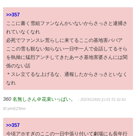
>>357
ここに書く雪組ファンなんかいないからさっさと逮捕さ
れていなくなれ
必死でファンスレ荒らしに来てるここの基地害ババア
ここの雪も観ない知らない一日中一人で会話してるそら
を執拗に猛烈アンチしてきたあーさ基地害婆さんには関
係のない話
＊スレ立てるな上げるな、通報したからさっさといなく
なれ
360
名無しさん＠花束いっぱい。
：2023/12/02(土) 01:51:32.61
ID:yhhEZ3hm
>>357
今頃アホすぎのここの一日中張り付いて劇場にも長年行