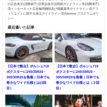
の広告表示(消費者庁) ②景品表示法関係ガイドライン等(消費者庁)
③インターネット広告倫理綱領及び掲載基準ガイドライン ④アフ
ィリエイトに関する発注ガイドライン ⑤Adsense プログラムポリ
シー
最近書いた記事
ニュース
ニュース
【日本で数台】ポルシェ718
【日本で数台】ポルシェ718
ボクスターに245/35R20・
ボクスターに245/35R20・
305/30R20を装着｜日本でも
305/30R20を装着｜日本でも
希少なワイド仕様とは(3回
希少なワイド仕様とは（２回
目）
目）