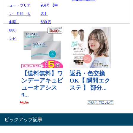
ュー・ブリア
9月号 【中
ン 月組 大
古】
劇場...
680 円
880 円
レビュー数：0
レビュー数：0
ピックアップ記事