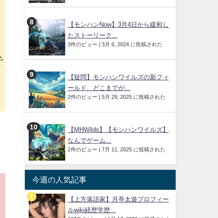
【モンハンNow】3月4日から緩和し
し
たストーリーク...
3件のビュー
|
3月 6, 2024 に投稿された
で
【疑問】モンハンワイルズの新フィ
ールド、どこまでが...
2件のビュー
|
5月 29, 2025 に投稿された
【MHWilds】【モンハンワイルズ】
なんでゲーム...
2件のビュー
|
7月 11, 2025 に投稿された
今週の人気記事
【上方落語家】月亭太遊プロフィー
ルwiki経歴学歴...