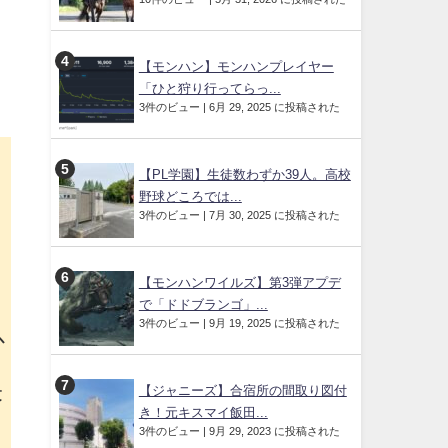
【モンハン】モンハンプレイヤー
「ひと狩り行ってらっ...
3件のビュー
|
6月 29, 2025 に投稿された
【PL学園】生徒数わずか39人。高校
野球どころでは...
3件のビュー
|
7月 30, 2025 に投稿された
【モンハンワイルズ】第3弾アプデ
で「ドドブランゴ」...
3件のビュー
|
9月 19, 2025 に投稿された
以
米
【ジャニーズ】合宿所の間取り図付
き！元キスマイ飯田...
3件のビュー
|
9月 29, 2023 に投稿された