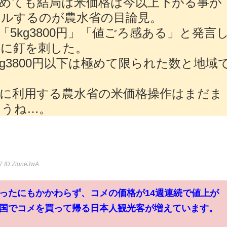
めても結局は米価格は今以上下がる事が
ールするのが農水省の目論見。
5kg3800円」「値ごろ感ある」と発言
うに釘を刺した。
g3800円以下は極めて限られた数と地域
に利用する農水省の米価格操作はまだま
ょうね…。
07
ID:ZiuneJwA
ったにもかかわらず、コメの価格が14週連続で値上が
国でコメを買って帰る日本人観光客が増えています。