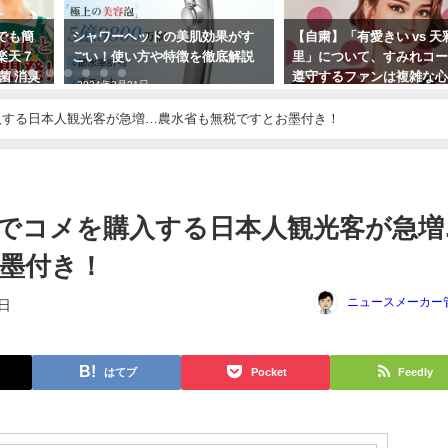
つでも簡
シャワーヘッドの美肌効果がす
【自粛】「有愛きい vs 天
楽天７
ごい！使い方や特徴を徹底解説
里」について、すみれコ
菌 消臭
遵守するファンは複雑な
2024年3月21日
地震対策
過去にも元HKT48岡田栞
塚宙組の七海ひろきファ
入する日本人観光客が急増…農水省も無税ですとお墨付き！
フルボッコにされていま
2023年10月3日
でコメを購入する日本人観光客が急増
墨付き！
ニュースメーカー
7日
はてブ
Pocket
Feedly