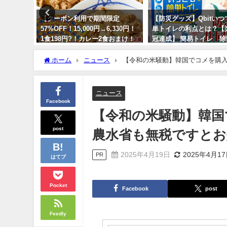
xの魅力を徹底
【クーポン利用で期間限定
【防災グッズ】Qbitい
57%OFF！15,000円→6,330円！
単トイレの利点とは？【
1食198円?！カレー2食おまけ！
冠達成】 簡易トイレ 除
さらに100人に1人牛めし10食が
携帯トイレ 送料無料！
当たるキャンペーンも！】松屋
ホーム
ニュース
【令和の米騒動】韓国でコメを購
2024年3月3日
2024年6月9日
ニュース
Facebook
【令和の米騒動】韓国
post
農水省も無税ですとお
2025年4月19日
2025年4月1
PR
はてブ
Pocket
Facebook
post
Feedly