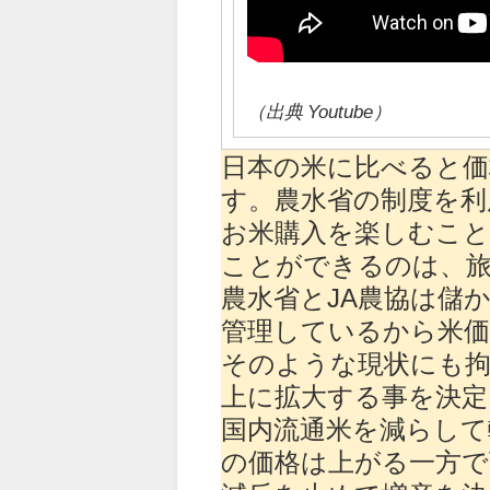
（出典 Youtube）
日本の米に比べると価
す。農水省の制度を利
お米購入を楽しむこ
ことができるのは、
農水省とJA農協は儲
管理しているから米価
そのような現状にも拘
上に拡大する事を決定
国内流通米を減らして
の価格は上がる一方で