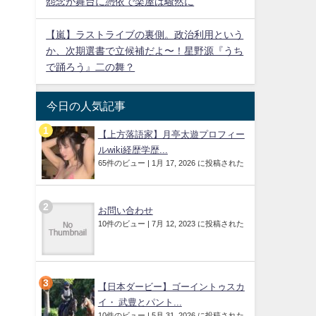
怨念が舞台に憑依で楽屋は騒然に
【嵐】ラストライブの裏側。政治利用という
か、次期選書で立候補だよ〜！星野源『うち
で踊ろう』二の舞？
今日の人気記事
【上方落語家】月亭太遊プロフィー
ルwiki経歴学歴...
65件のビュー
|
1月 17, 2026 に投稿された
お問い合わせ
10件のビュー
|
7月 12, 2023 に投稿された
【日本ダービー】ゴーイントゥスカ
イ・ 武豊とパント...
10件のビュー
|
5月 31, 2026 に投稿された