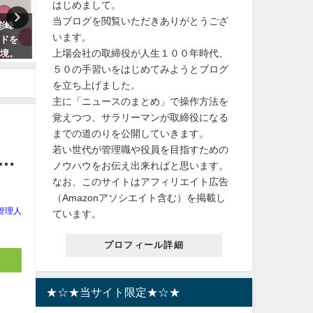
はじめまして。
当ブログを閲覧いただきありがとうござ
彩峰
【渋滞対策】ゴールデンウィー
【スイーツ プレゼント】 
います。
ードを
ク車内非常用携帯トイレ！送料
和菓子【大須 栗りん】栗千
上場会社の取締役が人生１００年時代、
心境。
無料 大人 子供 女性 男性 臭わな
金) モンブラン 大福 冷凍お
奈が宝
い 使い捨て 固まる 簡易トイレ
和栗ご褒美 贈り物 誕生日 S
５０の手習いをはじめてみようとブログ
ンより
え デイリーランキング
を立ち上げました。
2024年4月30日
す！
主に「ニュースのまとめ」で操作方法を
2024年3月16日
覚えつつ、サラリーマンが取締役になる
までの道のりを公開していきます。
若い世代が管理職や役員を目指すための
…
ノウハウをお伝え出来ればと思います。
なお、このサイトはアフィリエイト広告
（Amazonアソシエイト含む）を掲載し
管理人
ています。
プロフィール詳細
★☆★当サイト限定★☆★