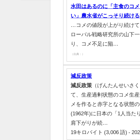
水田はあるのに「主食のコメ
い」農水省がこっそり続ける
…コメの値段が上がり続けて
ローバル戦略研究所の山下一
り、コメ不足に陥…
（出典：）
減反政策
減反政策
（げんたんせいさく）
て、生産過剰状態のコメ生産
メを作ると赤字となる状態の
(1962年)に日本の「1人
肩下がりが続…
19キロバイト (3,006 語) - 20