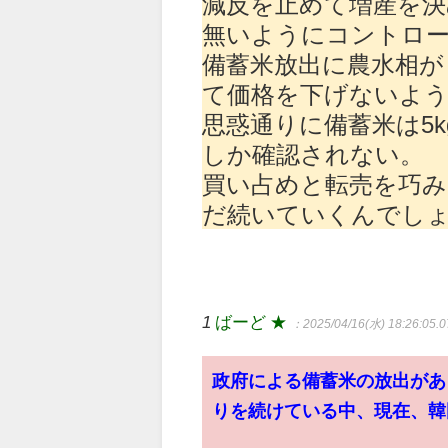
減反を止めて増産を決
無いようにコントロ
備蓄米放出に農水相が「
て価格を下げないよ
思惑通りに備蓄米は5k
しか確認されない。
買い占めと転売を巧み
だ続いていくんでし
1
ばーど ★
：2025/04/16(水) 18:26:05.
政府による備蓄米の放出があ
りを続けている中、現在、韓