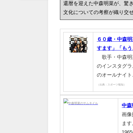
還暦を迎えた中森明菜が、驚
文化についての考察が織り交
６０歳・中森明
すます」「もう
歌手・中森明
のインスタグラ
のオールナイト
（出典：スポーツ報知）
中森
画像
ます
19