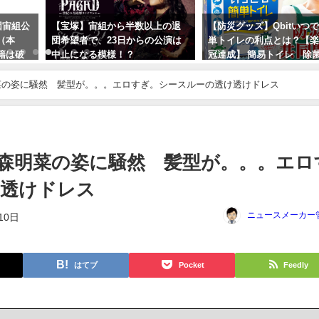
団宙組公
【宝塚】宙組から半数以上の退
【防災グッズ】Qbitいつ
（本
団希望者で、23日からの公演は
単トイレの利点とは？【
籍は破
中止になる模様！？
冠達成】 簡易トイレ 除菌
携帯トイレ 送料無料！地
2023年10月13日
菜の姿に騒然 髪型が。。。エロすぎ。シースルーの透け透けドレス
2024年3月3日
森明菜の姿に騒然 髪型が。。。エロ
け透けドレス
ニュースメーカー
10日
はてブ
Pocket
Feedly