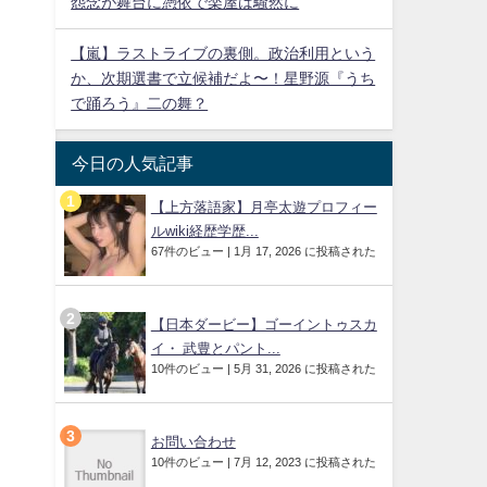
怨念が舞台に憑依で楽屋は騒然に
【嵐】ラストライブの裏側。政治利用という
か、次期選書で立候補だよ〜！星野源『うち
で踊ろう』二の舞？
今日の人気記事
【上方落語家】月亭太遊プロフィー
ルwiki経歴学歴...
67件のビュー
|
1月 17, 2026 に投稿された
【日本ダービー】ゴーイントゥスカ
イ・ 武豊とパント...
10件のビュー
|
5月 31, 2026 に投稿された
お問い合わせ
10件のビュー
|
7月 12, 2023 に投稿された