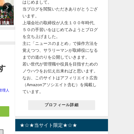
はじめまして。
当ブログを閲覧いただきありがとうござ
でも簡
【クリスマス商戦】スーパーマ
【スイーツ プレゼント】 
います。
楽天７
リオパーティジャンボリー購入
和菓子【大須 栗りん】栗千
上場会社の取締役が人生１００年時代、
 消臭
ガイド・送料無料
金) モンブラン 大福 冷凍お
震対策
和栗ご褒美 贈り物 誕生日 S
５０の手習いをはじめてみようとブログ
2024年10月31日
え デイリーランキング
を立ち上げました。
主に「ニュースのまとめ」で操作方法を
2024年3月16日
覚えつつ、サラリーマンが取締役になる
までの道のりを公開していきます。
若い世代が管理職や役員を目指すための
す
ノウハウをお伝え出来ればと思います。
なお、このサイトはアフィリエイト広告
（Amazonアソシエイト含む）を掲載し
管理人
ています。
プロフィール詳細
★☆★当サイト限定★☆★