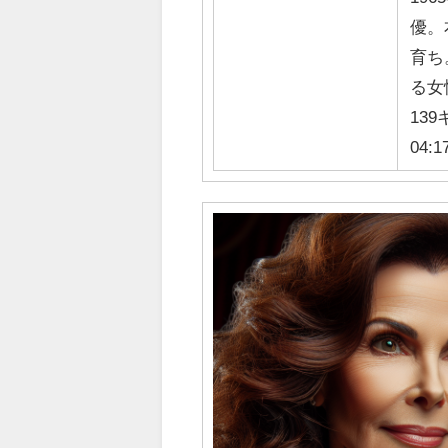
優。
育ち
る女
139
04:1