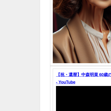
【祝・還暦】中森明菜 60歳
- YouTube