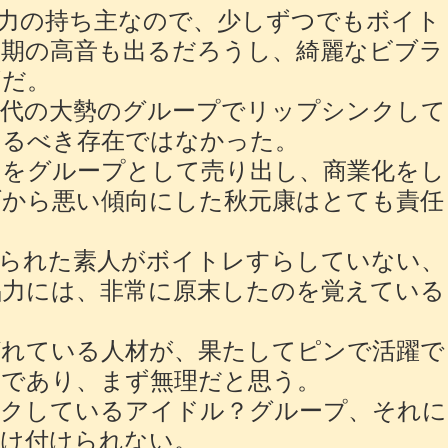
力の持ち主なので、少しずつでもボイト
盛期の高音も出るだろうし、綺麗なビブラ
ずだ。
現代の大勢のグループでリップシンクして
けるべき存在ではなかった。
？をグループとして売り出し、商業化をし
ブから悪い傾向にした秋元康はとても責任
められた素人がボイトレすらしていない、
唱力には、非常に原末したのを覚えている
ばれている人材が、果たしてピンで活躍で
問であり、まず無理だと思う。
ンクしているアイドル？グループ、それに
受け付けられない。