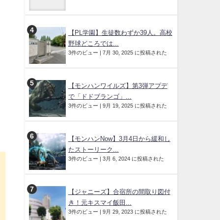
【PL学園】生徒数わずか39人。高校
野球どころでは...
3件のビュー
|
7月 30, 2025 に投稿された
【モンハンワイルズ】第3弾アプデ
で「ドドブランゴ」...
3件のビュー
|
9月 19, 2025 に投稿された
【モンハンNow】3月4日から緩和し
たストーリーク...
3件のビュー
|
3月 6, 2024 に投稿された
り
【ジャニーズ】合宿所の間取り図付
き！元キスマイ飯田...
3件のビュー
|
9月 29, 2023 に投稿された