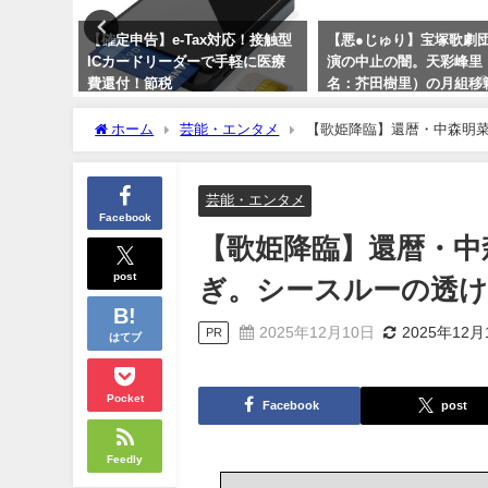
！】美陽
【確定申告】e-Tax対応！接触型
【悪●じゅり】宝塚歌劇
の効果と
ICカードリーダーで手軽に医療
演の中止の闇。天彩峰里
！
費還付！節税
名：芥田樹里）の月組移
綻し退団濃厚か？
2024年1月27日
ホーム
芸能・エンタメ
【歌姫降臨】還暦・中森明
2023年10月1日
芸能・エンタメ
Facebook
【歌姫降臨】還暦・中
post
ぎ。シースルーの透
2025年12月10日
2025年12月
PR
はてブ
Pocket
Facebook
post
Feedly