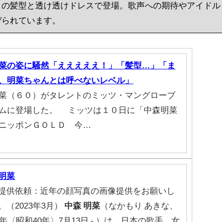
きの髪型と透け透けドレスで登場。歌声への期待やアイドル
ぜられています。
菜の姿に騒然「えええええ！」「髪型…」「ま
、明菜ちゃんとは呼べないレベル」
菜（６０）がタレントのミッツ・マングローブ
ムに登場した。 ミッツは１０日に「中森明菜
ニッポンＧＯＬＤ 今…
明菜
提供依頼：近年の顔写真の画像提供をお願いし
。（2023年3月）
中森
明菜
（なかもり あきな、
65年〈昭和40年〉7月13日 - ）は、日本の歌手、女