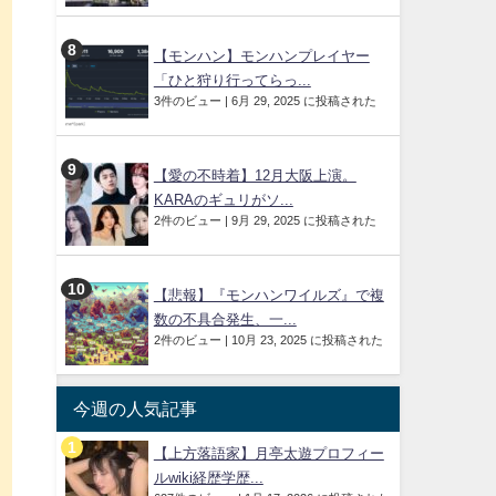
【モンハン】モンハンプレイヤー
「ひと狩り行ってらっ...
3件のビュー
|
6月 29, 2025 に投稿された
【愛の不時着】12月大阪上演。
KARAのギュリがソ...
2件のビュー
|
9月 29, 2025 に投稿された
【悲報】『モンハンワイルズ』で複
数の不具合発生、一...
2件のビュー
|
10月 23, 2025 に投稿された
今週の人気記事
【上方落語家】月亭太遊プロフィー
ルwiki経歴学歴...