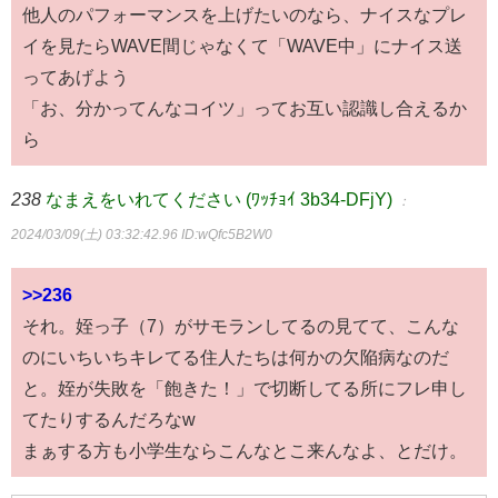
他人のパフォーマンスを上げたいのなら、ナイスなプレ
イを見たらWAVE間じゃなくて「WAVE中」にナイス送
ってあげよう
「お、分かってんなコイツ」ってお互い認識し合えるか
ら
238
なまえをいれてください (ﾜｯﾁｮｲ 3b34-DFjY)
：
2024/03/09(土) 03:32:42.96
ID:wQfc5B2W0
>>236
それ。姪っ子（7）がサモランしてるの見てて、こんな
のにいちいちキレてる住人たちは何かの欠陥病なのだ
と。姪が失敗を「飽きた！」で切断してる所にフレ申し
てたりするんだろなw
まぁする方も小学生ならこんなとこ来んなよ、とだけ。