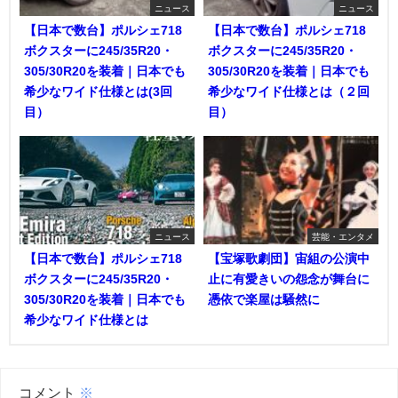
ニュース
ニュース
【日本で数台】ポルシェ718
【日本で数台】ポルシェ718
ボクスターに245/35R20・
ボクスターに245/35R20・
305/30R20を装着｜日本でも
305/30R20を装着｜日本でも
希少なワイド仕様とは(3回
希少なワイド仕様とは（２回
目）
目）
ニュース
芸能・エンタメ
【日本で数台】ポルシェ718
【宝塚歌劇団】宙組の公演中
ボクスターに245/35R20・
止に有愛きいの怨念が舞台に
305/30R20を装着｜日本でも
憑依で楽屋は騒然に
希少なワイド仕様とは
コメント
※