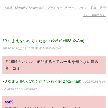
（出典 【Switch】Splatoon3/スプラトゥーン3 サーモンラン 不満・愚痴
スレ wave11）
69
なまえをいれてください (ﾜｯﾁｮｲ c688-XyAm)
：
2024/02/17(土) 19:10:31.91
ID:UShYWNCe0
＃1884ナカカル 納品するってルールを知らない障害
者。ゴミ
70
なまえをいれてください (ﾜｯﾁｮｲ 27c2-jha9)
：2024/02/17(土)
22:08:49.47
ID:SSkbiBDf0
>>69