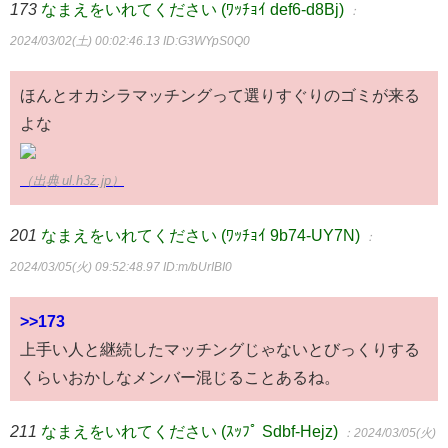
173
なまえをいれてください (ﾜｯﾁｮｲ def6-d8Bj)
：
2024/03/02(土) 00:02:46.13
ID:G3WYpS0Q0
ほんとオカシラマッチングって選りすぐりのゴミが来る
よな
（出典 ul.h3z.jp）
201
なまえをいれてください (ﾜｯﾁｮｲ 9b74-UY7N)
：
2024/03/05(火) 09:52:48.97
ID:m/bUrIBI0
>>173
上手い人と継続したマッチングじゃないとびっくりする
くらいおかしなメンバー混じることあるね。
211
なまえをいれてください (ｽｯﾌﾟ Sdbf-Hejz)
：2024/03/05(火)