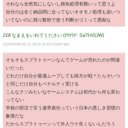
それなら全然気にしないし雑魚処理有難いって思うよ
自分のは全く納品間に合ってないオオモノ処理も追いつ
いてないのに残り数秒で使う判断がゴミって愚痴な
218
なまえをいれてください (ｱｳｱｳｱｰ Sa7f-hSJW)
：
2024/03/06(水) 12:39:52.35
ID:57qhBYJpa
そもそもスプラトゥーンなんてゲームが売れたのが間違
いだった
どれだけ自分が最適ムーブしても味方が戦＊たらそいつ
と同じだけ自分もペナルティ受ける
こんなクソみたいなゲームシステムは初代から何も変わ
ってない
学校の部活で言う連帯責任っていう日本の悪しき習慣の
象徴だな
だからスプラトゥーンって外人ウケ良くないんだろう