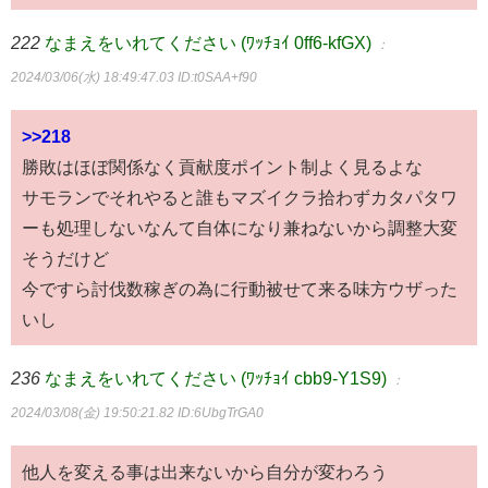
222
なまえをいれてください (ﾜｯﾁｮｲ 0ff6-kfGX)
：
2024/03/06(水) 18:49:47.03
ID:t0SAA+f90
>>218
勝敗はほぼ関係なく貢献度ポイント制よく見るよな
サモランでそれやると誰もマズイクラ拾わずカタパタワ
ーも処理しないなんて自体になり兼ねないから調整大変
そうだけど
今ですら討伐数稼ぎの為に行動被せて来る味方ウザった
いし
236
なまえをいれてください (ﾜｯﾁｮｲ cbb9-Y1S9)
：
2024/03/08(金) 19:50:21.82
ID:6UbgTrGA0
他人を変える事は出来ないから自分が変わろう