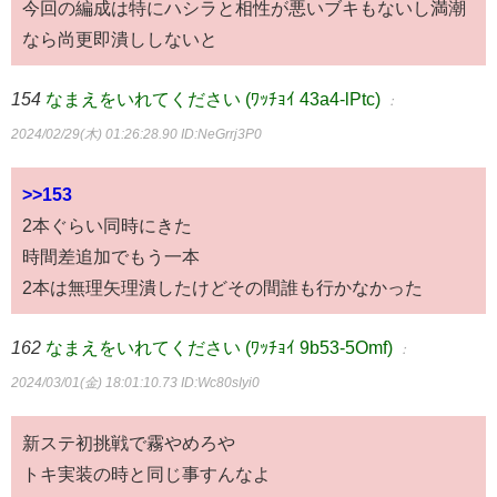
今回の編成は特にハシラと相性が悪いブキもないし満潮
なら尚更即潰ししないと
154
なまえをいれてください (ﾜｯﾁｮｲ 43a4-lPtc)
：
2024/02/29(木) 01:26:28.90
ID:NeGrrj3P0
>>153
2本ぐらい同時にきた
時間差追加でもう一本
2本は無理矢理潰したけどその間誰も行かなかった
162
なまえをいれてください (ﾜｯﾁｮｲ 9b53-5Omf)
：
2024/03/01(金) 18:01:10.73
ID:Wc80sIyi0
新ステ初挑戦で霧やめろや
トキ実装の時と同じ事すんなよ