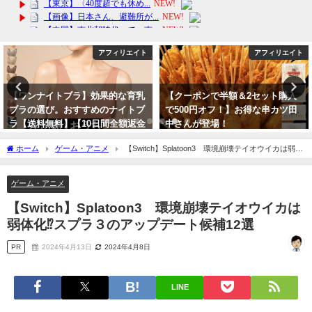
アフィリエイト
アフィリエイト
【クーポンで半額＆2セット購入
【高評価】2024年のおしゃれなマ
で500円オフ！】お得な串カツ田
スクはこちら！ランキング1位受
中さんが登場！
賞 カラー 不織布 立体 送料無
料！バーゲンセール
2024年3月14日
ホーム
ゲーム・アニメ
【Switch】Splatoon3 環境崩壊テイオウイカは弱体
2024年3月13日
化⁉スプラ３のアップデート候補12選
ゲーム・アニメ
【Switch】Splatoon3 環境崩壊テイオウイカは
弱体化⁉スプラ３のアップデート候補12選
PR
2024年4月13日
2024年4月8日
LINE