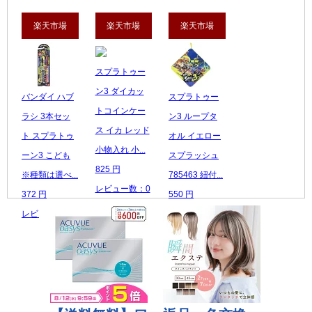
楽天市場
楽天市場
楽天市場
スプラトゥー
ン3 ダイカッ
バンダイ ハブ
スプラトゥー
トコインケー
ラシ 3本セッ
ン3 ループタ
ス イカ レッド
ト スプラトゥ
オル イエロー
小物入れ 小...
ーン3 こども
スプラッシュ
825 円
※種類は選べ...
785463 紐付...
レビュー数：0
372 円
550 円
レビュー数：0
レビュー数：0