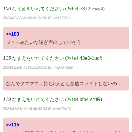
106
なまえをいれてください (ﾜｯﾁｮｲ e372-ewg4)
：
2024/02/22(木) 08:02:22.99
ID:HXYL7/Dt0
>>103
ジョーみたいな喘ぎ声出していそう
115
なまえをいれてください (ﾜｯﾁｮｲ 43e0-1uo/)
：
2024/02/24(土) 05:51:03.53
ID:nFEFO4Sm0
なんでクママニュ持ち3人とも全然スライドしないの…
119
なまえをいれてください (ﾜｯﾁｮｲ bfb4-sYtR)
：
2024/02/24(土) 16:06:55.33
ID:JwpyhXn70
>>115