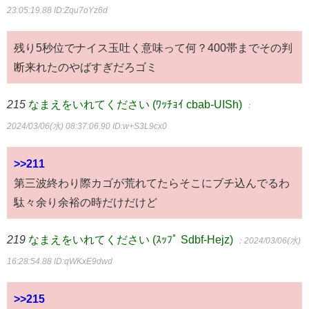
23:05:19.88
ID:Zqu7oYz6d
残り5秒位でナイス玉吐く意味って何？400帯までその判
断来れたのやばすぎだろゴミ
215
なまえをいれてください (ﾜｯﾁｮｲ cbab-UISh)
：
2024/03/06(水) 08:37:06.90
ID:w+S3L9cx0
>>211
第三波終わり際カゴが荒れてたらそこにブチ込んでるわ
駄々余り余裕の時だけだけど
219
なまえをいれてください (ｽｯﾌﾟ Sdbf-Hejz)
：2024/03/06(水)
16:28:54.88
ID:qWKxE9dwd
>>215