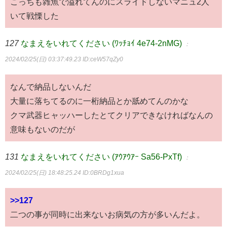
こっちも雑魚で溢れてんのにスライドしないマニュ2人
いて戦慄した
127
なまえをいれてください (ﾜｯﾁｮｲ 4e74-2nMG)
：
2024/02/25(日) 03:37:49.23
ID:ceW57qZy0
なんで納品しないんだ
大量に落ちてるのに一桁納品とか舐めてんのかな
クマ武器ヒャッハーしたとてクリアできなければなんの
意味もないのだが
131
なまえをいれてください (ｱｳｱｳｱｰ Sa56-PxTf)
：
2024/02/25(日) 18:48:25.24
ID:0BRDg1xua
>>127
二つの事が同時に出来ないお病気の方が多いんだよ。