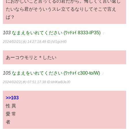
におかしいこと言ってるの君だから。悔しくて言い返し
たいなら君がそういうスレ立てるなりしてそこで言え
ば？
103
なまえをいれてください (ﾜｯﾁｮｲ 8333-lP35)
：
2024/02/21(水) 14:27:18.49
ID:jV/1gcHI0
あーコウモリと＊したい
105
なまえをいれてください (ﾜｯﾁｮｲ c300-to/W)
：
2024/02/22(木) 07:51:17.38
ID:kHKwBJeJ0
>>103
性 異
愛 常
者