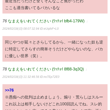
最近当たったけど全くそんなこと無かったわ
ここも適当書いてるバカいるな
76
なまえをいれてください (ﾜｯﾁｮｲ bfb4-179W)
：
2024/02/18(日) 08:07:32.94
ID:eUqihF+L0
同じやつが延々とさらしてるから、一緒になった奴も逆
に特定してさらすの簡単そうだけどやらないのな、バカ
に優しい世界（笑）。
78
なまえをいれてください (ﾜｯﾁｮｲ 8f88-3q3Q)
：
2024/02/18(日) 11:32:46.56
ID:nv7Ep72E0
>>76
※愚痴への批判は止めましょう。煽り・荒らしはスルー
これ以上は相手しないけどこれ100回読んでね。スレ的