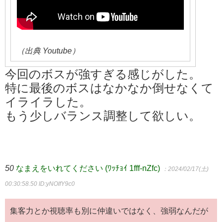
（出典 Youtube）
今回のボスが強すぎる感じがした。
特に最後のボスはなかなか倒せなくて
イライラした。
もう少しバランス調整して欲しい。
50
なまえをいれてください (ﾜｯﾁｮｲ 1fff-nZfc)
：2024/02/17(土)
00:30:58.50
ID:yNOIfY9c0
集客力とか視聴率も別に仲違いではなく、強弱なんだが