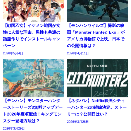
【戦国乙女】イケメン戦国が女
【モンハンワイルズ】撮影の映
性に人気な理由。男性も共通の
画「Monster Hunter: Eko」が
話題作りでインストールキャン
アメリカ博物館で上映。日本で
ペーン
の公開情報は？
2026年5月4日
2026年4月11日
【モンハン】モンスターハンタ
【ネタバレ】Netflix映画シティ
ーストーリーズ3無料アップデー
ーハンター2の続編決定。ストー
ト2026年夏頃配信！キングモン
リーは？公開日はい？
スター登場方法は？
2026年3月26日
2026年3月29日