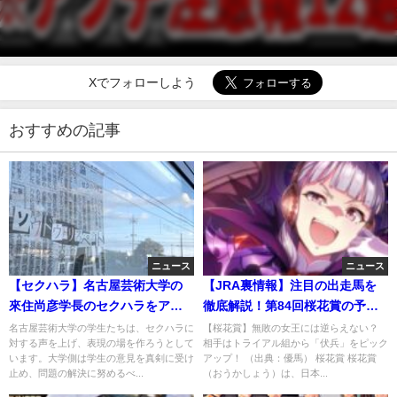
Xでフォローしよう
おすすめの記事
ニュース
ニュース
【セクハラ】名古屋芸術大学の
【JRA裏情報】注目の出走馬を
來住尚彦学長のセクハラをアー
徹底解説！第84回桜花賞の予想
トで訴える学生に対し、取材拒
と知っておきたいポイント
名古屋芸術大学の学生たちは、セクハラに
【桜花賞】無敗の女王には逆らえない？
対する声を上げ、表現の場を作ろうとして
相手はトライアル組から「伏兵」をピック
否。
います。大学側は学生の意見を真剣に受け
アップ！ （出典：優馬） 桜花賞 桜花賞
止め、問題の解決に努めるべ...
（おうかしょう）は、日本...