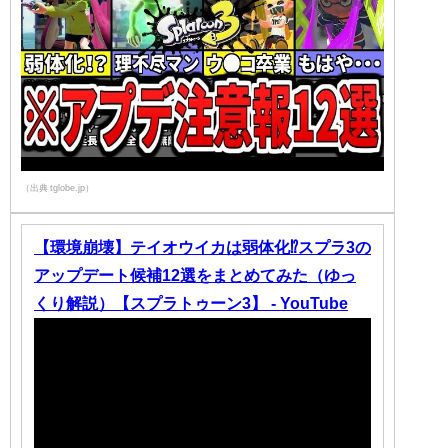
（出典 tglobe.jp）
【環境崩壊】テイオウイカは弱体化⁉スプラ3の
アップデート候補12選をまとめてみた（ゆっ
くり解説）【スプラトゥーン3】 - YouTube