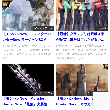
ゲーム・アニメ
ニュース
【モンハンNow】モンスターハ
【競輪】グランプリは近畿４車
ンターNow ラージャンBGM
が結束も車券はこちらが買い
目！スギちゃん、スカロケ競輪
モンスターハンターシリーズ 『モンスタ
競輪グランプリ2025では近畿勢の結束が
ーハンターシリーズ』(Monster Hunter
鍵。郡司や古性、真杉が注目され、買い目
部
Series)は、カプコンから発売されている
は郡司と吉田の2車単など多彩。大舞台で
アクシ...
の戦略が勝負を分ける。 ...
ゲーム・アニメ
ゲーム・アニメ
【モンハンNow】Monster
【モンハンNow】Monster
Hunter Now 『最強』火属性大
Hunter Now オウガヘヴィ
剣装備が完成し使ってみた
（闘気活性2）