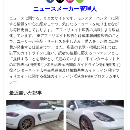
ニュースメーカー管理人
ニュースに関する、まとめサイトです。モンスターハンターに関
する情報を中心に紹介しつつ、気になるニュースを織りまぜなが
ら毎日更新しております。 アフィリエイト広告の掲載により収益
化しています。 ※アフィリエイト広告とは成果報酬型広告のこと
で、ユーザーが商品・サービスを申し込み・購入をした際に広告
費が発生する仕組みです。 また、広告の表示・掲載に関しては、
以下のガイドラインに従い、読者の信頼に応えるコンテンツとし
て提供することを指針として定めています。 ①インターネット上
の広告表示(消費者庁) ②景品表示法関係ガイドライン等(消費者庁)
③インターネット広告倫理綱領及び掲載基準ガイドライン ④アフ
ィリエイトに関する発注ガイドライン ⑤Adsense プログラムポリ
シー
最近書いた記事