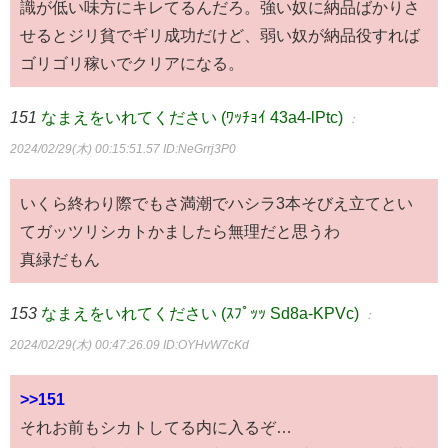
識が低い味方にキレてるんだろ。強い奴に納品ばかりさ
せるとジリ貧でギリ成功だけど、弱い奴が納品役すれば
ゴリゴリ稼いでクリアになる。
151
なまえをいれてください (ﾜｯﾁｮｲ 43a4-lPtc)
：
2024/02/29(木) 00:15:51.57
ID:NeGrrj3P0
いくら終わり際でもさ満潮でハシラ3本そびえ立てとい
てガッツリシカトかましたら無理だと思うわ
真緑だもん
153
なまえをいれてください (ｽﾌﾟｯｯ Sd8a-KPVc)
：
2024/02/29(木) 00:47:26.09
ID:OYHvW7cKd
>>151
それお前もシカトしてる内に入るぞ…