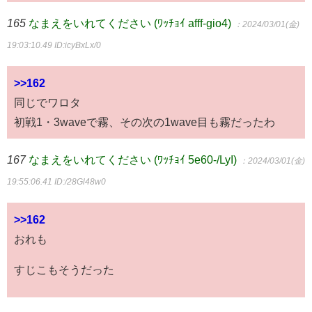
165
なまえをいれてください (ﾜｯﾁｮｲ afff-gio4)
：2024/03/01(金)
19:03:10.49
ID:icyBxLx/0
>>162
同じでワロタ
初戦1・3waveで霧、その次の1wave目も霧だったわ
167
なまえをいれてください (ﾜｯﾁｮｲ 5e60-/LyI)
：2024/03/01(金)
19:55:06.41
ID:/28Gl48w0
>>162
おれも
すじこもそうだった