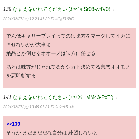
139
なまえをいれてください (ｵｯﾍﾟｹ Sr03-w4V0)
：
2024/02/27(火) 12:23:45.89
ID:hOg516hFr
でん低キャリープレイってのは味方をマークしてイカに
＊せないかが大事よ
納品とか倒せるオオモノは味方に任せる
あとは味方がじゃれてるかシカト決めてる害悪オオモノ
を悪即斬する
141
なまえをいれてください (ｱｳｱｳｸｰ MM43-PxTf)
：
2024/02/27(火) 13:45:01.81
ID:9o2ek5+rM
>>139
そうか まだまだだな自分は 練習しないと