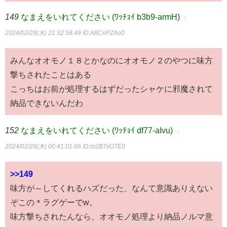
149
なまえをいれてください (ﾜｯﾁｮｲ b3b9-armH)
：
2024/02/28(水) 21:32:58.49
ID:A8CnPZAo0
みんなオオモノ１８とかなのにオオモノ２のやつに味方
撃ちされたことはある
こっちはお前が処理するはずだったシャケに邪魔されて
納品できないんだわ
152
なまえをいれてください (ﾜｯﾁｮｲ df77-aIvu)
：
2024/02/29(木) 00:41:01.66
ID:m2B7xGTE0
>>149
味方が～してくれるハズだった、なんて意識ありえない
ぞこの＊ラグゲーでw。
味方撃ちされたんなら、オオモノ処理より納品ノルマ意