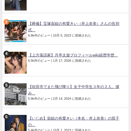
【葬儀】宝塚宙組の有愛きい（井上奈美）さんの告別
式...
6.8k件のビュー
|
10月 5, 2023 に投稿された
【上方落語家】月亭太遊プロフィールwiki経歴学歴...
6.5k件のビュー
|
1月 17, 2026 に投稿された
【吹田市でまた飛び降り】女子中学生３年の２人。揉
み...
5.9k件のビュー
|
2月 14, 2024 に投稿された
【いじめ】宙組の有愛きい（本名：井上奈美）の双子
の...
5.4k件のビュー
|
10月 1, 2023 に投稿された