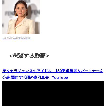
（出典 www.yamagata-np.jp）
＜関連する動画＞
元タカラジェンヌのアイドル、150平米新居＆パートナーを
公表 関西で活躍の彩羽真矢 - YouTube