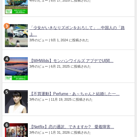
4件のビュー
|
8月 17, 2025 に投稿された
「少女がいきなりズボンをおろして」…中国人の「路
上...
3件のビュー
|
9月 1, 2024 に投稿された
【MHWilds】モンハンワイルズ アプデでUI関...
3件のビュー
|
6月 21, 2025 に投稿された
【不買運動】Perfume・あ～ちゃんと結婚した一...
3件のビュー
|
11月 19, 2025 に投稿された
【Netflix】恋の通訳、できますか? 愛着障害...
3件のビュー
|
1月 31, 2026 に投稿された