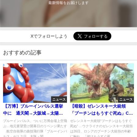
最新情報をお届けします
Xでフォローしよう
おすすめの記事
ニュース
ニュース
【万博】ブルーインパルス選挙
【暗殺】ゼレンスキー大統領
中に 通天閣→大阪城→太陽の
「プーチンはもうすぐ死ぬ」CIA
塔→ひらパー→会場 その予算
が動き出す。
ブルーインパルス、ついに万博会場上空飛
ゼレンスキー大統領“プーチンはもうすぐ
ぶ…地元要望受け開幕日のリベンジ果たす
死ぬ” …ウクライナのゼレンスキー大統領
は？
航空自衛隊の曲技飛行隊「ブルーインパ
は26日、ロシアのプーチン大統領の年齢
ルス」が１２日、大阪・関...
に触れ、「彼はもうすぐ死...