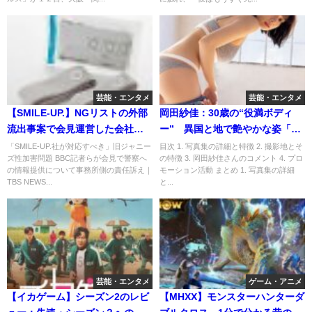
芸能・エンタメ
芸能・エンタメ
【SMILE-UP.】NGリストの外部
岡田紗佳：30歳の“役満ボディ
流出事案で会見運営した会社の
ー” 異国と地で艶やかな姿「思
調査結果を今更ながら報告
い切ってチャレンジ」 3冊目写
「SMILE-UP.社が対応すべき」旧ジャニー
目次 1. 写真集の詳細と特徴 2. 撮影地とそ
ズ性加害問題 BBC記者らが会見で警察へ
の特徴 3. 岡田紗佳さんのコメント 4. プロ
真集発売
の情報提供について事務所側の責任訴え｜
モーション活動 まとめ 1. 写真集の詳細
TBS NEWS...
と...
芸能・エンタメ
ゲーム・アニメ
【イカゲーム】シーズン2のレビ
【MHXX】モンスターハンターダ