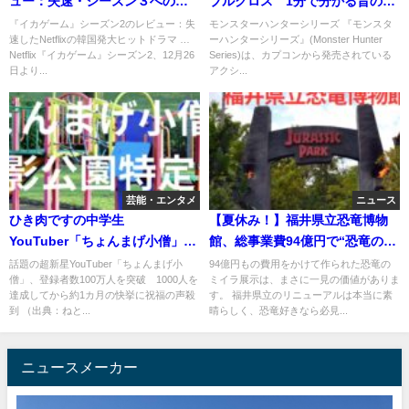
ュー：失速・シーズン３への布
ブルクロス 1分で分かる昔のモ
石。つなぎ・ボロクソ評価の
ンハンのやばい怯みハメ
『イカゲーム』シーズン2のレビュー：失
モンスターハンターシリーズ 『モンスタ
速したNetflixの韓国発大ヒットドラマ …
ーハンターシリーズ』(Monster Hunter
Netflix
【MHXX】
Netflix『イカゲーム』シーズン2、12月26
Series)は、カプコンから発売されている
日より...
アクシ...
芸能・エンタメ
ニュース
ひき肉ですの中学生
【夏休み！】福井県立恐竜博物
YouTuber「ちょんまげ小僧」が
館、総事業費94億円で“恐竜の世
世界最速でチャンネル登録者数
界”を堪能
話題の超新星YouTuber「ちょんまげ小
94億円もの費用をかけて作られた恐竜の
僧」、登録者数100万人を突破 1000人を
ミイラ展示は、まさに一見の価値がありま
100万人を突破！撮影場所も特
達成してから約1カ月の快挙に祝福の声殺
す。 福井県立のリニューアルは本当に素
定！
到 （出典：ねと...
晴らしく、恐竜好きなら必見...
ニュースメーカー