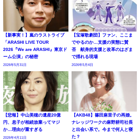
【新事実！】嵐のラストライブ
【宝塚歌劇団】ファン、ここま
「ARASHI LIVE TOUR
でやるのか…支援の実態に賛
2026『We are ARASHI』東京ド
否 献身的支援と改革のはざま
ーム公演」の秘密
で揺れる現場
2026年5月31日
2026年5月4日
【悲報】中山美穂の遺産20億
【AKB48】篠田麻里子の再婚。
円、息子が相続放棄ってマジ
ナレッジワークの麻野耕司社長
か…理由が重すぎる
と出会い系で。今まで何人と寝
た？
2026年4月11日