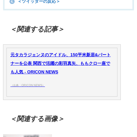
＜ツイッターの反応＞
4.
＜関連する記事＞
元タカラジェンヌのアイドル、150平米新居&パート
ナーを公表 関西で活躍の彩羽真矢、ももクロ一座で
も人気 - ORICON NEWS
（出典：ORICON NEWS）
＜関連する画像＞