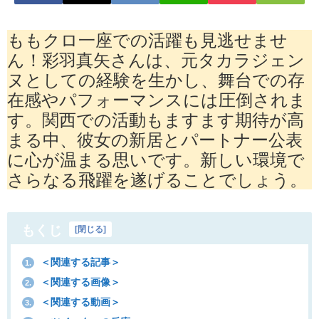
ももクロ一座での活躍も見逃せませ
ん！彩羽真矢さんは、元タカラジェン
ヌとしての経験を生かし、舞台での存
在感やパフォーマンスには圧倒されま
す。関西での活動もますます期待が高
まる中、彼女の新居とパートナー公表
に心が温まる思いです。新しい環境で
さらなる飛躍を遂げることでしょう。
もくじ
[
閉じる
]
＜関連する記事＞
1.
＜関連する画像＞
2.
＜関連する動画＞
3.