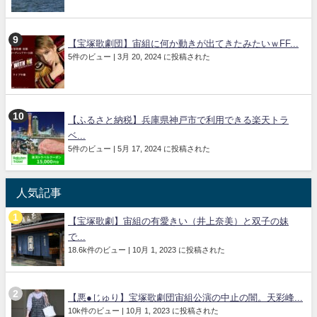
【宝塚歌劇団】宙組に何か動きが出てきたみたいｗFF...
5件のビュー
|
3月 20, 2024 に投稿された
【ふるさと納税】兵庫県神戸市で利用できる楽天トラ
ベ...
5件のビュー
|
5月 17, 2024 に投稿された
人気記事
【宝塚歌劇】宙組の有愛きい（井上奈美）と双子の妹
で...
18.6k件のビュー
|
10月 1, 2023 に投稿された
【悪●じゅり】宝塚歌劇団宙組公演の中止の闇。天彩峰...
10k件のビュー
|
10月 1, 2023 に投稿された