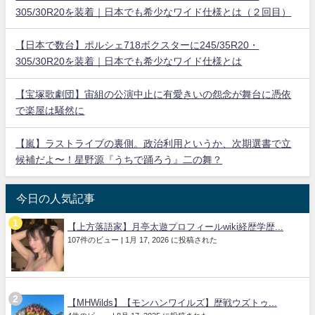
305/30R20を装着｜日本でも希少なワイド仕様とは（２回目）
【日本で数台】ポルシェ718ボクスターに245/35R20・
305/30R20を装着｜日本でも希少なワイド仕様とは
【宝塚歌劇団】宙組の公演中止に有愛きいの怨念が舞台に憑依
で楽屋は騒然に
【嵐】ラストライブの裏側。政治利用というか、次期選書で立
候補だよ〜！星野源『うちで踊ろう』二の舞？
今日の人気記事
【上方落語家】月亭太遊プロフィールwiki経歴学歴...
107件のビュー
|
1月 17, 2026 に投稿された
【MHWilds】【モンハンワイルズ】歴戦ウズトゥ...