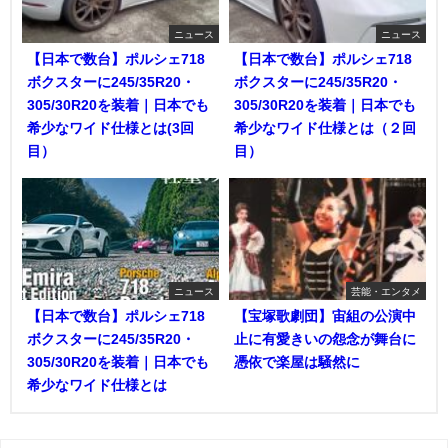
ニュース
ニュース
【日本で数台】ポルシェ718
【日本で数台】ポルシェ718
ボクスターに245/35R20・
ボクスターに245/35R20・
305/30R20を装着｜日本でも
305/30R20を装着｜日本でも
希少なワイド仕様とは(3回
希少なワイド仕様とは（２回
目）
目）
ニュース
芸能・エンタメ
【日本で数台】ポルシェ718
【宝塚歌劇団】宙組の公演中
ボクスターに245/35R20・
止に有愛きいの怨念が舞台に
305/30R20を装着｜日本でも
憑依で楽屋は騒然に
希少なワイド仕様とは