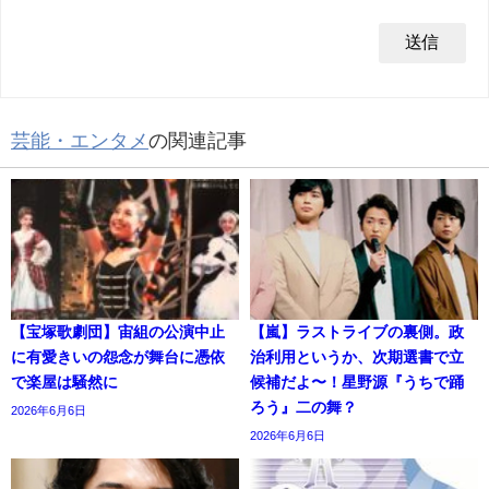
芸能・エンタメ
の関連記事
【宝塚歌劇団】宙組の公演中止
【嵐】ラストライブの裏側。政
に有愛きいの怨念が舞台に憑依
治利用というか、次期選書で立
で楽屋は騒然に
候補だよ〜！星野源『うちで踊
ろう』二の舞？
2026年6月6日
2026年6月6日