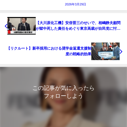
2026年3月29日
【大川原化工機】安倍晋三のせいで、相嶋静夫顧問
が獄中死した責任をめぐり東京高裁が自民党に忖度
判決
【リクルート】新卒採用における奨学金返還支援制
度の戦略的効果
この記事が気に入ったら
フォローしよう