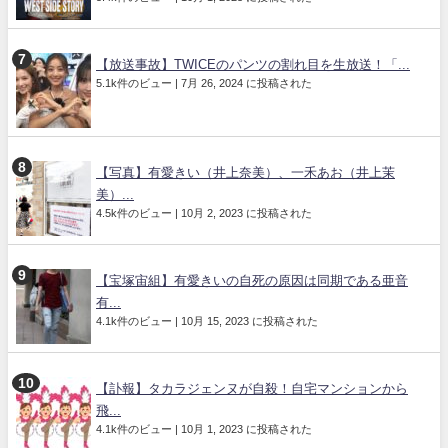
【放送事故】TWICEのパンツの割れ目を生放送！「...
5.1k件のビュー
|
7月 26, 2024 に投稿された
【写真】有愛きい（井上奈美）、一禾あお（井上茉
美）...
4.5k件のビュー
|
10月 2, 2023 に投稿された
【宝塚宙組】有愛きいの自死の原因は同期である亜音
有...
4.1k件のビュー
|
10月 15, 2023 に投稿された
【訃報】タカラジェンヌが自殺！自宅マンションから
飛...
4.1k件のビュー
|
10月 1, 2023 に投稿された