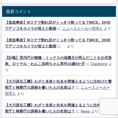
最新コメント
【放送事故】Mステで割れ目がくっきり映ってる TWICE。DIVE
でアソコをカメラが捉えた動画
に
ニュースメーカー管理人
より
【放送事故】Mステで割れ目がくっきり映ってる TWICE。DIVE
でアソコをカメラが捉えた動画
に
より
【訃報】宮内庁が雑種・ミックスの保護犬が死んだことを公式発
表。ロイヤル・わんこ由莉ちゃん享年16歳4か月
に
Clastering
よ
り
【大川原化工機】わざと名前と社名を間違えるように仕向けた警
視庁と検察庁の原稿を書いた人の名前は？
に
ニュースメーカー
管理人
より
【大川原化工機】わざと名前と社名を間違えるように仕向けた警
視庁と検察庁の原稿を書いた人の名前は？
に
News
より