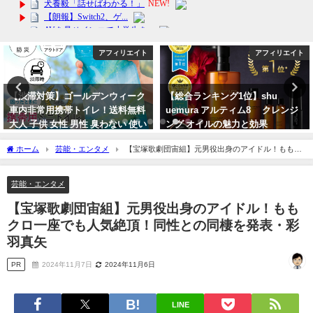
アフィリエイト
芸能・エンタメ
【総合ランキング1位】shu
【なにわ男子】大西流星のキスシ
uemura アルティム8∞ クレンジ
ーンを堪能下さい♪
ング オイルの魅力と効果
2023年9月28日
2024年2月12日
ホーム
芸能・エンタメ
【宝塚歌劇団宙組】元男役出身のアイドル！ももク
ロ一座でも人気絶頂！同性との同棲を発表・彩羽真矢
芸能・エンタメ
【宝塚歌劇団宙組】元男役出身のアイドル！もも
クロ一座でも人気絶頂！同性との同棲を発表・彩
羽真矢
PR
2024年11月7日
2024年11月6日
LINE