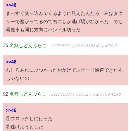
>>46
まっすぐ突っ込んでくるように見えたんだろ 左はタク
シーで塞がってるので右にしか逃げ場がなかった でも
暴走車も同じ方向にハンドル切った
76
名無しどんぶらこ
：2025/05/06(火) 08:00:59.63
ID:Jpx07Xtd0
>>46
むしろあれにぶつかったおかげでスピード減速できたん
じゃないの
92
名無しどんぶらこ
：2025/05/06(火) 08:05:27.76
ID:7qUQ+kUA0
>>46
①ブロックしに行った
②逃げようとした