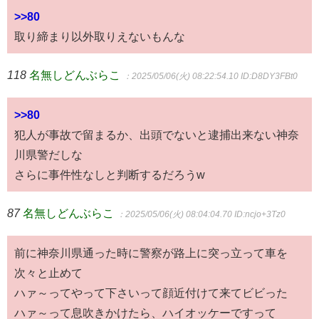
>>80
取り締まり以外取りえないもんな
118
名無しどんぶらこ
：2025/05/06(火) 08:22:54.10
ID:D8DY3FBt0
>>80
犯人が事故で留まるか、出頭でないと逮捕出来ない神奈
川県警だしな
さらに事件性なしと判断するだろうw
87
名無しどんぶらこ
：2025/05/06(火) 08:04:04.70
ID:ncjo+3Tz0
前に神奈川県通った時に警察が路上に突っ立って車を
次々と止めて
ハァ～ってやって下さいって顔近付けて来てビビった
ハァ～って息吹きかけたら、ハイオッケーですって