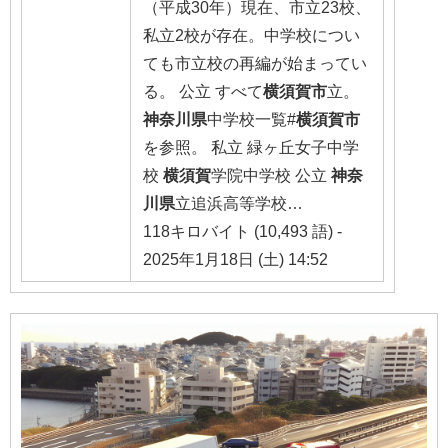
（平成30年）現在、市立23校、
私立2校が存在。中学校につい
ても市立校の再編が始まってい
る。 公立 すべて
横須賀市
立。
神奈川県
中学校一覧#
横須賀市
を参照。 私立 緑ヶ丘女子中学
校
横須賀
学院中学校 公立
神奈
川県
立追浜高等学校…
118キロバイト (10,493 語) -
2025年1月18日 (土) 14:52