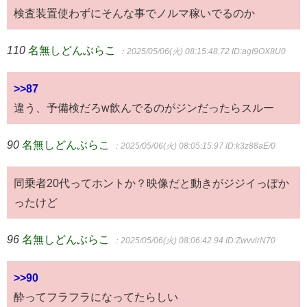
検査装置使わずにそんな事でノルマ稼いでるのか
110
名無しどんぶらこ
：2025/05/06(火) 08:15:48.72
ID:agI9OX8U0
>>87
違う、予備検だろw飲んでるのがジンだったらスルー
90
名無しどんぶらこ
：2025/05/06(火) 08:05:15.97
ID:k3z88aE/0
同乗者20代ってホントか？映像だと動きがジジイっぽか
ったけど
96
名無しどんぶらこ
：2025/05/06(火) 08:06:42.94
ID:ZwvvirN70
>>90
酔ってフラフラになってたらしい