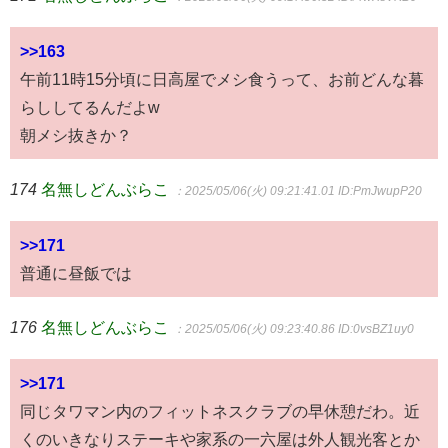
>>163
午前11時15分頃に日高屋でメシ食うって、お前どんな暮
らししてるんだよw
朝メシ抜きか？
174
名無しどんぶらこ
：2025/05/06(火) 09:21:41.01
ID:PmJwupP20
>>171
普通に昼飯では
176
名無しどんぶらこ
：2025/05/06(火) 09:23:40.86
ID:0vsBZ1uy0
>>171
同じタワマン内のフィットネスクラブの早休憩だわ。近
くのいきなりステーキや家系の一六屋は外人観光客とか