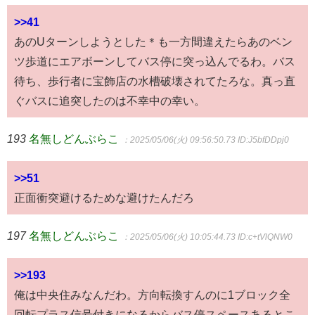
>>41
あのUターンしようとした＊も一方間違えたらあのベン
ツ歩道にエアボーンしてバス停に突っ込んでるわ。バス
待ち、歩行者に宝飾店の水槽破壊されてたろな。真っ直
ぐバスに追突したのは不幸中の幸い。
193
名無しどんぶらこ
：2025/05/06(火) 09:56:50.73
ID:J5bfDDpj0
>>51
正面衝突避けるためな避けたんだろ
197
名無しどんぶらこ
：2025/05/06(火) 10:05:44.73
ID:c+tVlQNW0
>>193
俺は中央住みなんだわ。方向転換すんのに1ブロック全
回転プラス信号付きになるからバス停スペースあるとこ