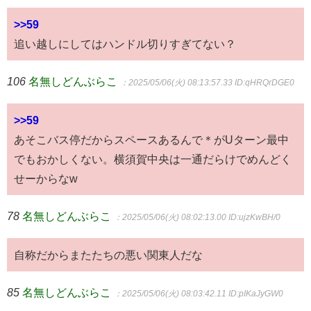
>>59
追い越しにしてはハンドル切りすぎてない？
106
名無しどんぶらこ
：2025/05/06(火) 08:13:57.33
ID:qHRQrDGE0
>>59
あそこバス停だからスペースあるんで＊がUターン最中
でもおかしくない。横須賀中央は一通だらけでめんどく
せーからなw
78
名無しどんぶらこ
：2025/05/06(火) 08:02:13.00
ID:ujzKwBH/0
自称だからまたたちの悪い関東人だな
85
名無しどんぶらこ
：2025/05/06(火) 08:03:42.11
ID:pIKaJyGW0