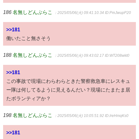
186
名無しどんぶらこ
：2025/05/06(火) 09:41:10.34
ID:PmJwupP20
>>181
働いたこと無さそう
188
名無しどんぶらこ
：2025/05/06(火) 09:43:02.17
ID:WT208wkt0
>>181
この事故で現場にわらわらときた警察救急車にレスキュ
ー隊は何してるように見えるんだい？現場にたまたま居
たボランティアか？
198
名無しどんぶらこ
：2025/05/06(火) 10:05:51.92
ID:/reHmqKs0
>>181