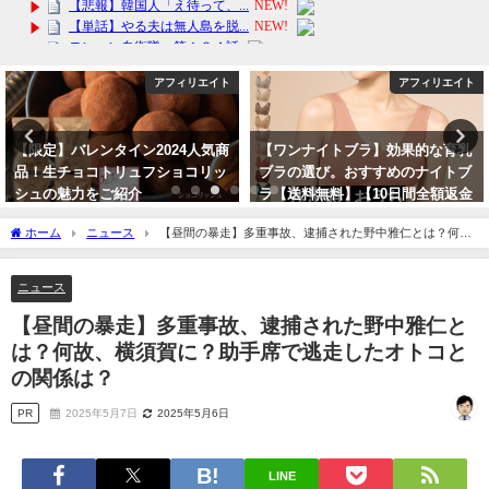
アフィリエイト
アフィリエイト
【限定】バレンタイン2024人気商
【ワンナイトブラ】効果的な育乳
品！生チョコトリュフショコリッ
ブラの選び。おすすめのナイトブ
シュの魅力をご紹介
ラ【送料無料】【10日間全額返金
交換保証】育乳！ホールド 脇高加
2024年2月2日
ホーム
ニュース
【昼間の暴走】多重事故、逮捕された野中雅仁とは？何
工 横流れ 防止 おうち時間
故、横須賀に？助手席で逃走したオトコとの関係は？
2024年3月28日
ニュース
【昼間の暴走】多重事故、逮捕された野中雅仁と
は？何故、横須賀に？助手席で逃走したオトコと
の関係は？
PR
2025年5月7日
2025年5月6日
LINE