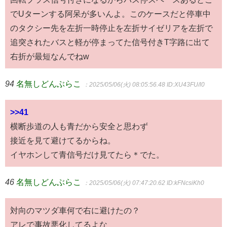
でUターンする阿呆が多いんよ。このケースだと停車中
のタクシー先を左折一時停止を左折サイゼリアを左折で
追突されたバスと軽が停まってた信号付きT字路に出て
右折が最短なんでねw
94
名無しどんぶらこ
：2025/05/06(火) 08:05:56.48
ID:XU43FU/l0
>>41
横断歩道の人も青だから安全と思わず
接近を見て避けてるからね。
イヤホンして青信号だけ見てたら＊でた。
46
名無しどんぶらこ
：2025/05/06(火) 07:47:20.62
ID:kFNcsiKh0
対向のマツダ車何で右に避けたの？
アレで事故悪化してるよな