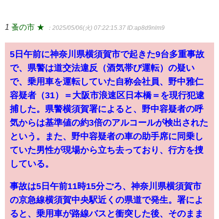
1
蚤の市 ★
：2025/05/06(火) 07:22:15.37
ID:ap8d9nlm9
5日午前に神奈川県横須賀市で起きた9台多重事故
で、県警は道交法違反（酒気帯び運転）の疑い
で、乗用車を運転していた自称会社員、野中雅仁
容疑者（31）＝大阪市浪速区日本橋＝を現行犯逮
捕した。県警横須賀署によると、野中容疑者の呼
気からは基準値の約3倍のアルコールが検出された
という。また、野中容疑者の車の助手席に同乗し
ていた男性が現場から立ち去っており、行方を捜
している。
事故は5日午前11時15分ごろ、神奈川県横須賀市
の京急線横須賀中央駅近くの県道で発生。署によ
ると、乗用車が路線バスと衝突した後、そのまま