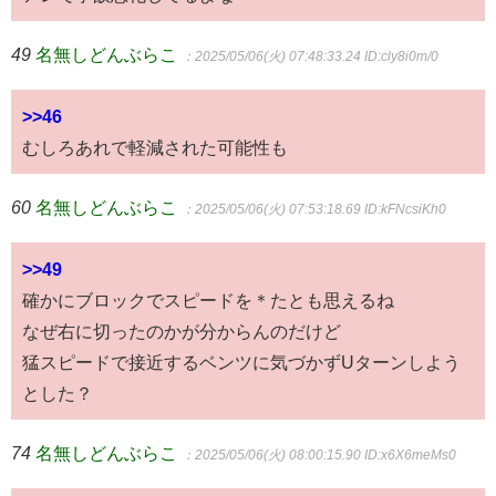
49
名無しどんぶらこ
：2025/05/06(火) 07:48:33.24
ID:cly8i0m/0
>>46
むしろあれで軽減された可能性も
60
名無しどんぶらこ
：2025/05/06(火) 07:53:18.69
ID:kFNcsiKh0
>>49
確かにブロックでスピードを＊たとも思えるね
なぜ右に切ったのかが分からんのだけど
猛スピードで接近するベンツに気づかずUターンしよう
とした？
74
名無しどんぶらこ
：2025/05/06(火) 08:00:15.90
ID:x6X6meMs0