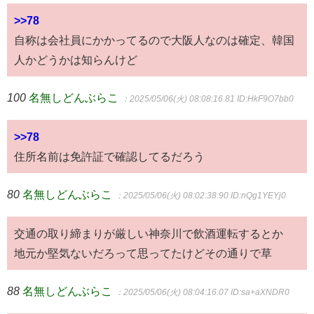
>>78
自称は会社員にかかってるので大阪人なのは確定、韓国
人かどうかは知らんけど
100
名無しどんぶらこ
：2025/05/06(火) 08:08:16.81
ID:HkF9O7bb0
>>78
住所名前は免許証で確認してるだろう
80
名無しどんぶらこ
：2025/05/06(火) 08:02:38.90
ID:nQg1YEYj0
交通の取り締まりが厳しい神奈川で飲酒運転するとか
地元か堅気ないだろって思ってたけどその通りで草
88
名無しどんぶらこ
：2025/05/06(火) 08:04:16.07
ID:sa+aXNDR0