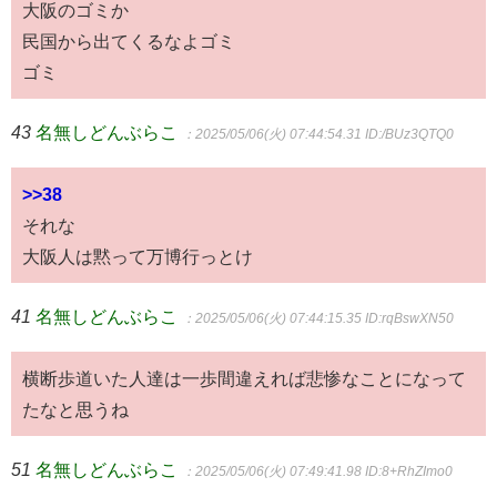
大阪のゴミか
民国から出てくるなよゴミ
ゴミ
43
名無しどんぶらこ
：2025/05/06(火) 07:44:54.31
ID:/BUz3QTQ0
>>38
それな
大阪人は黙って万博行っとけ
41
名無しどんぶらこ
：2025/05/06(火) 07:44:15.35
ID:rqBswXN50
横断歩道いた人達は一歩間違えれば悲惨なことになって
たなと思うね
51
名無しどんぶらこ
：2025/05/06(火) 07:49:41.98
ID:8+RhZImo0