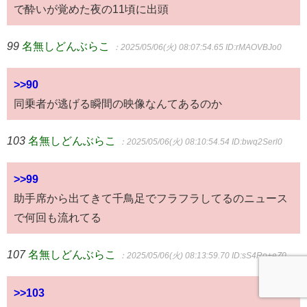
で酔いが覚めた夜の11頃に出頭
99
名無しどんぶらこ
：2025/05/06(火) 08:07:54.65
ID:rMAOVBJo0
>>90
同乗者が逃げる瞬間の映像なんてあるのか
103
名無しどんぶらこ
：2025/05/06(火) 08:10:54.54
ID:bwq2Serl0
>>99
助手席から出てきて千鳥足でフラフラしてるのニュース
で何回も流れてる
107
名無しどんぶらこ
：2025/05/06(火) 08:13:59.70
ID:sS4Ro+eZ0
>>103