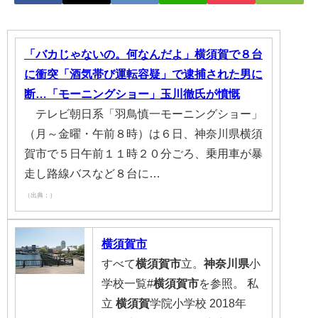
「バカじゃないの。何なんだよ」横須賀で８台
に衝突「酒気帯び運転容疑」で逮捕された男に
断…「モーニングショー」玉川徹氏が憤慨
テレビ朝日系「羽鳥慎一モーニングショー」
（月～金曜・午前８時）は６日、神奈川県横須
賀市で５日午前１１時２０分ごろ、乗用車が暴
走し路線バスなど８台に…
（出典：）
横須賀市
すべて
横須賀市
立。
神奈川県
小
学校一覧#
横須賀市
を参照。 私
立
横須賀
学院小学校 2018年