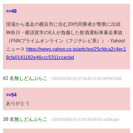
>>48
現場から逃走の横浜市に住む20代同乗者が警察に出頭
神奈川・横須賀市の8人が負傷した飲酒運転車暴走事故
（FNNプライムオンライン（フジテレビ系）） - Yahoo!
ニュース
https://news.yahoo.co.jp/articles/25cfdca2c4ec1
9cfa0141182e46ccc5311ccecbd
61
名無しどんぶらこ
：2025/05/06(火) 07:54:02.72
ID:HkF9O7bb0
>>54
ありがとう
38
名無しどんぶらこ
：2025/05/06(火) 07:43:39.09
ID:cx/D8cyq0