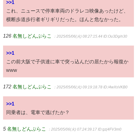
>>1
これ、ニュースで停車車両のドラレコ映像あったけど、
横断歩道歩行者ギリギリだった。ほんと危なかった。
126
名無しどんぶらこ
：2025/05/06(火) 08:27:15.44
ID:Ou3Dg/n30
>>1
この前大阪で子供達に車で突っ込んだの居たから報復か
www
172
名無しどんぶらこ
：2025/05/06(火) 09:19:18.78
ID:/4wXsVKB0
>>1
同乗者は、電車で逃げたか？
5
名無しどんぶらこ
：2025/05/06(火) 07:24:39.17
ID:gzj4FV3m0