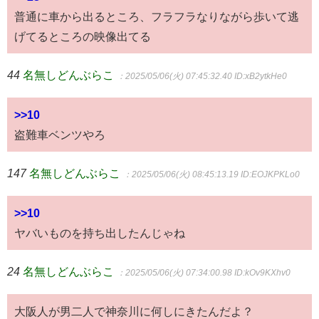
普通に車から出るところ、フラフラなりながら歩いて逃
げてるところの映像出てる
44
名無しどんぶらこ
：2025/05/06(火) 07:45:32.40
ID:xB2ytkHe0
>>10
盗難車ベンツやろ
147
名無しどんぶらこ
：2025/05/06(火) 08:45:13.19
ID:EOJKPKLo0
>>10
ヤバいものを持ち出したんじゃね
24
名無しどんぶらこ
：2025/05/06(火) 07:34:00.98
ID:kOv9KXhv0
大阪人が男二人で神奈川に何しにきたんだよ？