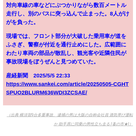
対向車線の車などにぶつかりながら数百メートル
走行し、別のバスに突っ込んで止まった。8人がけ
がを負った。
現場では、フロント部分が大破した乗用車が道を
ふさぎ、警察が付近を通行止めにした。広範囲に
わたり車両の部品が散乱し、観光客や近隣住民が
事故現場をぼうぜんと見つめていた。
産経新聞 2025/5/5 22:33
https://www.sankei.com/article/20250505-CGHT
SPUO2BLURM636WDI3ZCSAE/
（出典 横須賀9台多重事故、逮捕の男は大阪の自称会社員 酒気帯び運転
か 助手席に同乗の男性立ち去る [蚤の市★]）