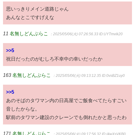
思いっきりメイン道路じゃん
あんなとこですげえな
11
名無しどんぶらこ
：2025/05/06(火) 07:26:56.33
ID:UYTmvik20
>>5
祝日だったのがむしろ不幸中の幸いだったか
163
名無しどんぶらこ
：2025/05/06(火) 09:13:12.35
ID:0vsBZ1uy0
>>5
あのそばのタワマン内の日高屋でご飯食べてたらすごい
音したからな。
駅前のタワマン建設のクレーンでも倒れたかと思ったわ
171
名無しどんぶらこ
：2025/05/06(火) 09:17:56.32
ID:/4wXsVKB0