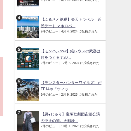
【ふるさと納税】楽天トラベル 近
郊デート マホロバ...
2件のビュー
|
4月 4, 2024 に投稿された
【モンハンnow】銀レウスの武器は
何をつくる？20...
2件のビュー
|
12月 5, 2024 に投稿された
【モンスターハンターワイルズ】が
FF14や「ウィッ...
2件のビュー
|
2月 9, 2025 に投稿された
【悪●じゅり】宝塚歌劇団宙組公演
の中止の闇。天彩峰...
2件のビュー
|
10月 1, 2023 に投稿された