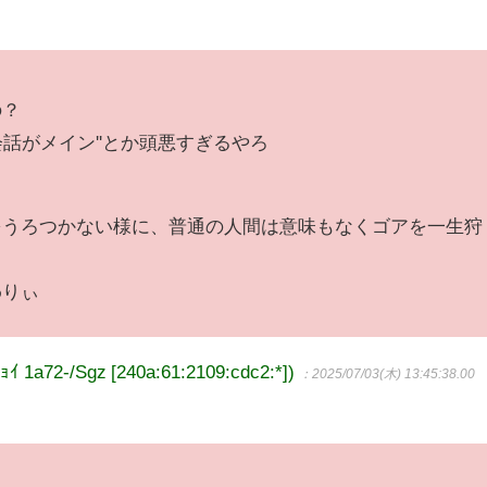
の？
'会話がメイン''とか頭悪すぎるやろ
をうろつかない様に、普通の人間は意味もなくゴアを一生狩
わりぃ
72-/Sgz [240a:61:2109:cdc2:*])
：2025/07/03(木) 13:45:38.00