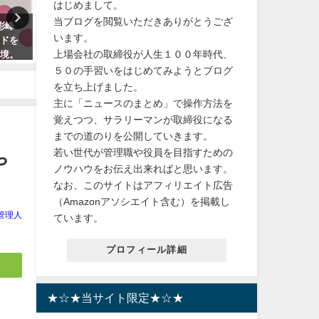
はじめまして。
当ブログを閲覧いただきありがとうござ
彩峰
【渋滞対策】ゴールデンウィー
【蚊取り】オニヤンマ虫よ
います。
ードを
ク車内非常用携帯トイレ！送料
果！アウトドア・散歩で幼
上場会社の取締役が人生１００年時代、
心境。
無料 大人 子供 女性 男性 臭わな
ペット・犬・ワンちゃんに
奈が宝
い 使い捨て 固まる 簡易トイレ
心 12cm帽子ブローチ 
５０の手習いをはじめてみようとブログ
ンより
料！
を立ち上げました。
2024年4月30日
す！
主に「ニュースのまとめ」で操作方法を
2024年6月24日
覚えつつ、サラリーマンが取締役になる
までの道のりを公開していきます。
若い世代が管理職や役員を目指すための
や
ノウハウをお伝え出来ればと思います。
なお、このサイトはアフィリエイト広告
（Amazonアソシエイト含む）を掲載し
管理人
ています。
プロフィール詳細
★☆★当サイト限定★☆★