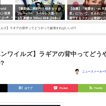
orld
【最安値に挑戦中！48本セット
【自粛】「有愛きい vs 天
ミコン世界
フレーバー・ラベルレス選べ
里」について、すみれコ
n レビュー
る】炭酸水 500ml 48本 (24本×2
遵守するファンは複雑な
18日発
ケース)送料無料！
過去にも元HKT48岡田栞
塚宙組の七海ひろきファ
ワイルズ】ラギアの背中ってどうやって破壊すればいいの?
2024年6月15日
フルボッコにされていま
2023年10月3日
モンハンワイルズ】ラギアの背中ってどう
?
ニュースメーカー
はてブ
Pocket
Feedly