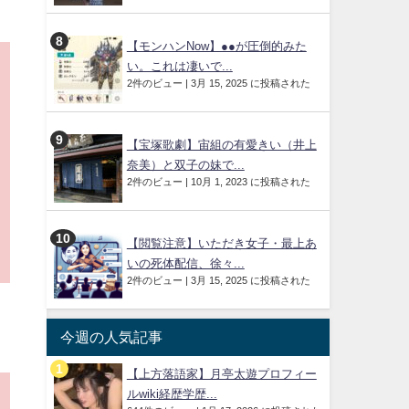
【モンハンNow】●●が圧倒的みた
い。これは凄いで...
2件のビュー
|
3月 15, 2025 に投稿された
【宝塚歌劇】宙組の有愛きい（井上
奈美）と双子の妹で...
2件のビュー
|
10月 1, 2023 に投稿された
【閲覧注意】いただき女子・最上あ
いの死体配信、徐々...
2件のビュー
|
3月 15, 2025 に投稿された
今週の人気記事
【上方落語家】月亭太遊プロフィー
ルwiki経歴学歴...