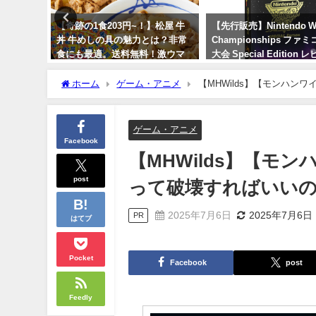
ヌが自
【奇跡の1食203円~！】松屋 牛
【先行販売】Nintendo W
ら飛び降
丼 牛めしの具の魅力とは？非常
Championships ファ
ん。公演
食にも最適。送料無料！激ウマ
大会 Special Editio
娘にも好評
ニンテンドー任天堂 7月
売
ホーム
ゲーム・アニメ
【MHWilds】【モンハン
2024年2月16日
2024年5月13日
ゲーム・アニメ
Facebook
【MHWilds】【
post
って破壊すればいいの
2025年7月6日
2025年7月6日
PR
はてブ
Pocket
Facebook
post
Feedly