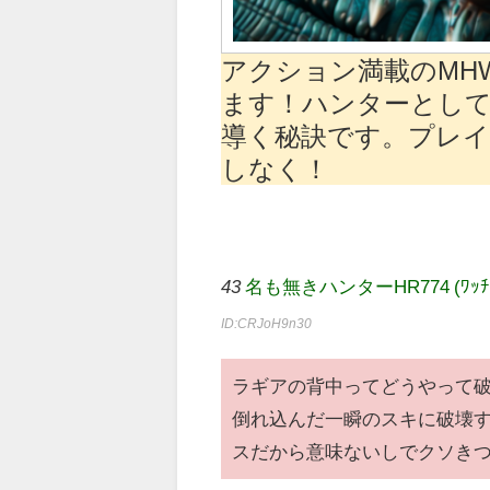
アクション満載のMHW
ます！ハンターとして
導く秘訣です。プレイ
しなく！
43
名も無きハンターHR774 (ﾜｯﾁｮｲ 0e
ID:CRJoH9n30
ラギアの背中ってどうやって破
倒れ込んだ一瞬のスキに破壊
スだから意味ないしでクソき