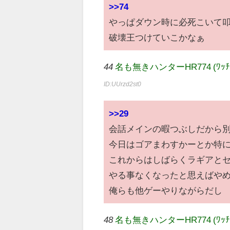
>>74
やっぱダウン時に必死こいて
破壊王つけていこかなぁ
44
名も無きハンターHR774 (ﾜｯﾁｮｲ 1a
ID:UUrzd2st0
>>29
会話メインの暇つぶしだから
今日はゴアまわすかーとか特
これからはしばらくラギアと
やる事なくなったと思えばや
俺らも他ゲーやりながらだし
48
名も無きハンターHR774 (ﾜｯﾁｮｲ 33