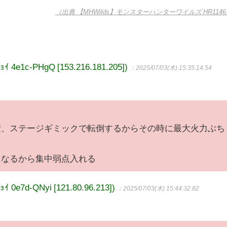
（出典 【MHWilds】モンスターハンターワイルズ HR114
e1c-PHgQ [153.216.181.205])
：2025/07/03(木) 15:35:14.54
積、ステージギミックで転倒するからその時に最大火力ぶち
になるから集中弱点入れる
7d-QNyi [121.80.96.213])
：2025/07/03(木) 15:44:32.82