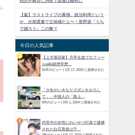
怨念が舞台に憑依で楽屋は騒然に
6）
【嵐】ラストライブの裏側。政治利用という
か、次期選書で立候補だよ〜！星野源『うち
で踊ろう』二の舞？
今日の人気記事
【上方落語家】月亭太遊プロフィー
ルwiki経歴学歴...
91件のビュー
|
1月 17, 2026 に投稿された
「少女がいきなりズボンをおろし
て」…中国人の「路上...
9件のビュー
|
9月 1, 2024 に投稿された
内見中の女性にわいせつ行為で逮捕
された白石貴規は千...
3件のビュー
|
5月 12, 2024 に投稿された