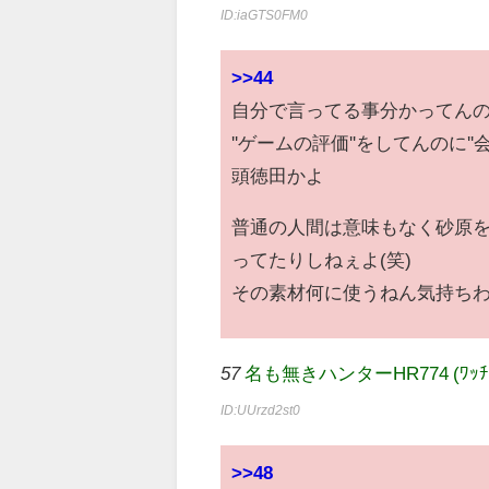
ID:iaGTS0FM0
>>44
自分で言ってる事分かってん
''ゲームの評価''をしてんのに'
頭徳田かよ
普通の人間は意味もなく砂原
ってたりしねぇよ(笑)
その素材何に使うねん気持ち
57
名も無きハンターHR774 (ﾜｯﾁｮｲ 1a
ID:UUrzd2st0
>>48