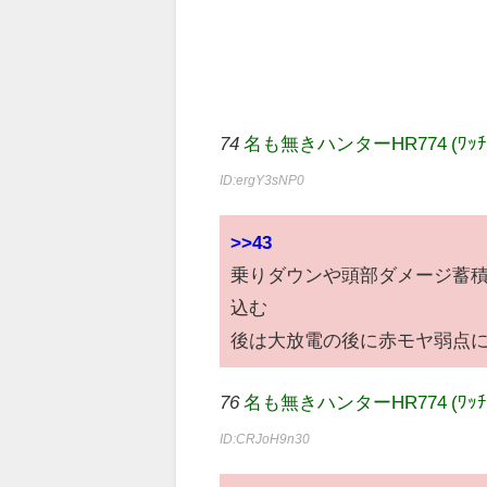
74
名も無きハンターHR774 (ﾜｯﾁｮｲ 4
ID:ergY3sNP0
>>43
乗りダウンや頭部ダメージ蓄
込む
後は大放電の後に赤モヤ弱点
76
名も無きハンターHR774 (ﾜｯﾁｮｲ 0e
ID:CRJoH9n30