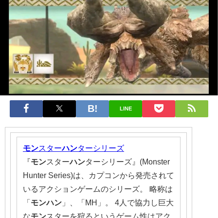
LINE
モン
スター
ハン
ターシリーズ
『
モン
スター
ハン
ターシリーズ』(Monster
Hunter Series)は、カプコンから発売されて
いるアクションゲームのシリーズ。 略称は
「
モンハン
」、「MH」。 4人で協力し巨大
な
モン
スターを狩るというゲーム性はアク