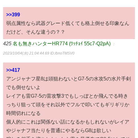
>>399
弱点属性なら武器グレード低くても格上倒せる印象なん
だけど、そんな違うの？？
425
名も無きハンターHR774 (ﾜｯﾁｮｲ 55c7-Q2pA)
：
2023/10/04(水) 21:04:44.69
ID:/bnoTMSV0
>>417
アンジャナフ星8は頭狙わないとG7-5の水攻5の水片手剣
でも倒せないよ
レイアも雷G7-5の雷攻撃3でもしっぽとか飛んでる時き
っちり狙って頭をそれ以外でフルで叩いてもギリギリか
時間切れになる
個人的にこれは関係ない話になるかもしれないがレイア
やジャナフ当たりを普通にやるならG8は欲しい