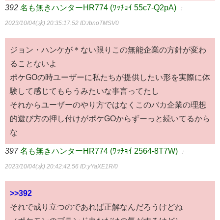
392
名も無きハンターHR774 (ﾜｯﾁｮｲ 55c7-Q2pA)
：
2023/10/04(水) 20:35:17.52
ID:/bnoTMSV0
ジョン・ハンケが＊ない限りこの無能企業の方針が変わ
ることないよ
ポケGOの時ユーザーに私たちが提供したい形を実際に体
験して感じてもらうみたいな事言ってたし
それからユーザーのやり方ではなくこのバカ企業の理想
的遊び方の押し付けがポケGOからずーっと続いてるから
な
397
名も無きハンターHR774 (ﾜｯﾁｮｲ 2564-8T7W)
：
2023/10/04(水) 20:42:42.56
ID:yYaXE1R/0
>>392
それで成り立つのであれば正解なんだろうけどね