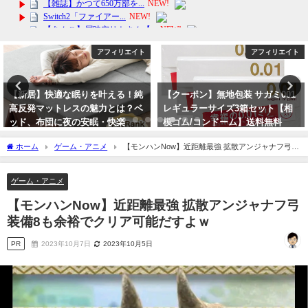
アフィリエイト
アフィリエイト
【クーポン】無地包装 サガミ001
大谷翔平オフィシャル 正規ライ
レギュラーサイズ3箱セット【相
センスアイテム SHOHEI OHTANI
模ゴム/コンドーム】送料無料
大谷翔平 - LA ANGELS / 貴重ラス
ト販売 公式 / オフィシャル
2024年6月2日
ホーム
ゲーム・アニメ
【モンハンNow】近距離最強 拡散アンジャナフ弓装
2024年4月12日
備8も余裕でクリア可能だすよｗ
ゲーム・アニメ
【モンハンNow】近距離最強 拡散アンジャナフ弓
装備8も余裕でクリア可能だすよｗ
PR
2023年10月7日
2023年10月5日