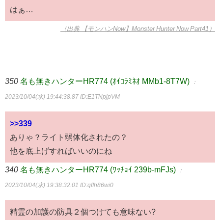
はぁ…
（出典 【モンハンNow】Monster Hunter Now Part41）
350
名も無きハンターHR774 (ｵｲｺﾗﾐﾈｵ MMb1-8T7W)
：
2023/10/04(水) 19:44:38.87
ID:E1TNpjpVM
>>339
ありゃ？ライト弱体化されたの？
他を底上げすればいいのにね
340
名も無きハンターHR774 (ﾜｯﾁｮｲ 239b-mFJs)
：
2023/10/04(水) 19:38:32.01
ID:qfIh86wi0
精霊の加護の防具２個つけても意味ない?