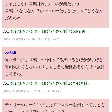
まぁたしかに星6以降はソロのが楽だよね
星5以下ならなんでもいいやーだけどそれってどうなん
だろねw
351
名も無きハンターHR774 (ﾜｯﾁｮｲ 7d63-9l9r)
：
2023/10/04(水) 19:45:07.59
ID:sCljFxXX0
>>345
適正ランクより5以上下回ってる奴いるとほかがよほど
過剰火力でもない限りしくじる可能性あるからそっ抜け
してるわ。
352
名も無きハンターHR774 (ﾜｯﾁｮｲ 2df4-roX1)
：
2023/10/04(水) 19:45:18.73
ID:A+O38NBO0
デイリーのマーキングしたモンスターを倒すっておとも
ボールじゃクリアにならないん？