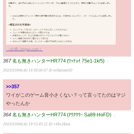
（出典 i.imgur.com）
367
名も無きハンターHR774 (ﾜｯﾁｮｲ 75e1-1k/5)
：
2023/10/04(水) 19:56:00.07
ID:vvNpswyS0
>>357
ワイがこのゲーム音小さくない？って言ってたのはマジ
やったんか
364
名も無きハンターHR774 (ｱｳｱｳｳｰ Sa89-HoFD)
：
2023/10/04(水) 19:53:45.21
ID:+48vJ4jea