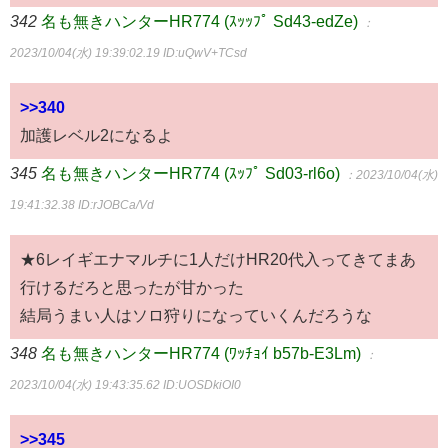
342
名も無きハンターHR774 (ｽｯｯﾌﾟ Sd43-edZe)
：
2023/10/04(水) 19:39:02.19
ID:uQwV+TCsd
>>340
加護レベル2になるよ
345
名も無きハンターHR774 (ｽｯﾌﾟ Sd03-rl6o)
：2023/10/04(水)
19:41:32.38
ID:rJOBCa/Vd
★6レイギエナマルチに1人だけHR20代入ってきてまあ
行けるだろと思ったが甘かった
結局うまい人はソロ狩りになっていくんだろうな
348
名も無きハンターHR774 (ﾜｯﾁｮｲ b57b-E3Lm)
：
2023/10/04(水) 19:43:35.62
ID:UOSDkiOI0
>>345