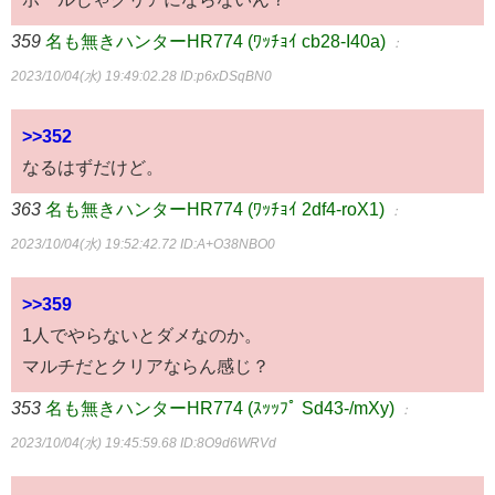
359
名も無きハンターHR774 (ﾜｯﾁｮｲ cb28-I40a)
：
2023/10/04(水) 19:49:02.28
ID:p6xDSqBN0
>>352
なるはずだけど。
363
名も無きハンターHR774 (ﾜｯﾁｮｲ 2df4-roX1)
：
2023/10/04(水) 19:52:42.72
ID:A+O38NBO0
>>359
1人でやらないとダメなのか。
マルチだとクリアならん感じ？
353
名も無きハンターHR774 (ｽｯｯﾌﾟ Sd43-/mXy)
：
2023/10/04(水) 19:45:59.68
ID:8O9d6WRVd