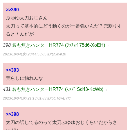
>>390
ぷゆゆ太刀おじさん
太刀って基本的にどう動くのが一番強いんだ？兜割りす
ると＊んだが
398
名も無きハンターHR774 (ﾜｯﾁｮｲ 75d6-XoEH)
：
2023/10/04(水) 20:44:53.05
ID:fjnxryKz0
>>393
荒らしに触れんな
431
名も無きハンターHR774 (ｽｯﾌﾟ Sd43-KcWb)
：
2023/10/04(水) 21:13:01.83
ID:pOTqwEYfd
>>398
太刀の話してるのって太刀ぷゆゆおじくらいだからさ