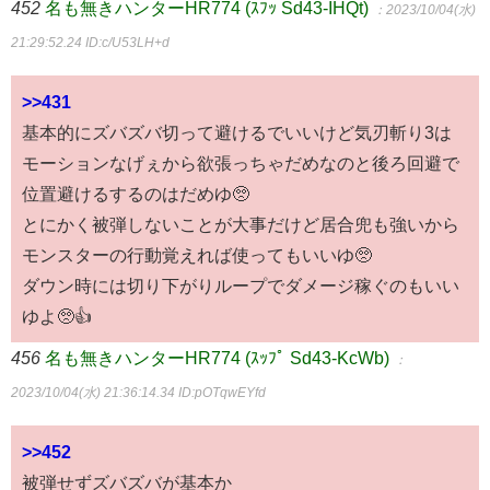
452
名も無きハンターHR774 (ｽﾌｯ Sd43-IHQt)
：2023/10/04(水)
21:29:52.24
ID:c/U53LH+d
>>431
基本的にズバズバ切って避けるでいいけど気刃斬り3は
モーションなげぇから欲張っちゃだめなのと後ろ回避で
位置避けるするのはだめゆ🥺
とにかく被弾しないことが大事だけど居合兜も強いから
モンスターの行動覚えれば使ってもいいゆ🥺
ダウン時には切り下がりループでダメージ稼ぐのもいい
ゆよ🥺👍
456
名も無きハンターHR774 (ｽｯﾌﾟ Sd43-KcWb)
：
2023/10/04(水) 21:36:14.34
ID:pOTqwEYfd
>>452
被弾せずズバズバが基本か