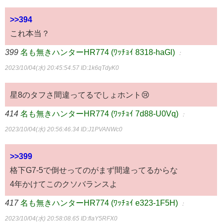
>>394
これ本当？
399
名も無きハンターHR774 (ﾜｯﾁｮｲ 8318-haGl)
：
2023/10/04(水) 20:45:54.57
ID:1k6qTdyK0
星8のタフさ間違ってるでしょホント😢
414
名も無きハンターHR774 (ﾜｯﾁｮｲ 7d88-U0Vq)
：
2023/10/04(水) 20:56:46.34
ID:J1PVANWc0
>>399
格下G7-5で倒せってのがまず間違ってるからな
4年かけてこのクソバランスよ
417
名も無きハンターHR774 (ﾜｯﾁｮｲ e323-1F5H)
：
2023/10/04(水) 20:58:08.65
ID:flaY5RFX0