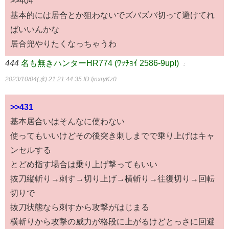
>>404
基本的には居合とか狙わないでズバズバ切って避けてれ
ばいいんかな
居合兜やりたくなっちゃうわ
444
名も無きハンターHR774 (ﾜｯﾁｮｲ 2586-9upI)
：
2023/10/04(水) 21:21:44.35
ID:fjnxryKz0
>>431
基本居合いはそんなに使わない
使ってもいいけどその後突き刺しまでで乗り上げはキャ
ンセルする
とどめ指す場合は乗り上げ撃ってもいい
抜刀縦斬り→刺す→切り上げ→横斬り→往復切り→回転
切りで
抜刀状態なら刺すから攻撃がはじまる
横斬りから攻撃の威力が格段に上がるけどとっさに回避