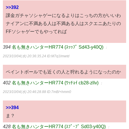
>>392
課金ガチャソシャゲーになるよりはこっちの方がいいわ
ナイアンに不満ある人は不満ある人はスクエニあたりの
FFソシャゲーでもやってれば
394
名も無きハンターHR774 (ｽｯｯﾌﾟ Sd43-y40Q)
：
2023/10/04(水) 20:36:35.24
ID:M7q1lmwtd
ペイントボールでも近くの人と狩れるようになったのか
402
名も無きハンターHR774 (ﾜｯﾁｮｲ cb28-zllv)
：
2023/10/04(水) 20:46:28.88
ID:7mB/+hmm0
>>394
ま？
428
名も無きハンターHR774 (ｽﾌﾟｰﾌﾟ Sd03-y40Q)
：