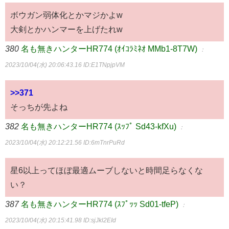
ボウガン弱体化とかマジかよw
大剣とかハンマーを上げたれw
380
名も無きハンターHR774 (ｵｲｺﾗﾐﾈｵ MMb1-8T7W)
：
2023/10/04(水) 20:06:43.16
ID:E1TNpjpVM
>>371
そっちが先よね
382
名も無きハンターHR774 (ｽｯﾌﾟ Sd43-kfXu)
：
2023/10/04(水) 20:12:21.56
ID:6mTnrPuRd
星6以上ってほぼ最適ムーブしないと時間足らなくな
い？
387
名も無きハンターHR774 (ｽﾌﾟｯｯ Sd01-tfeP)
：
2023/10/04(水) 20:15:41.98
ID:sjJkl2EId