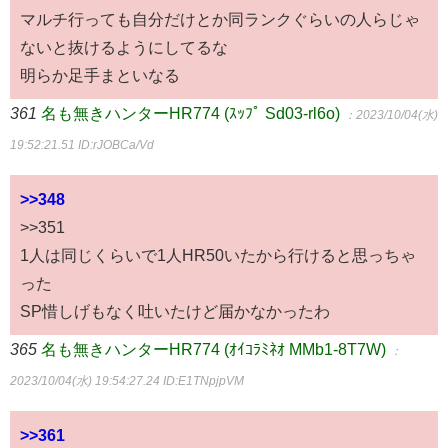
マルチ行っても自分だけとか同ランクぐらいの人らじゃ
ないと抜けるようにしてるな
明らか足手まといなる
361
名も無きハンターHR774 (ｽｯﾌﾟ Sd03-rl6o)
：2023/10/04(水)
19:52:21.51
ID:rJOBCa/Vd
>>348
>>351
1人は同じくらいで1人HR50いたから行けると思っちゃ
った
SP惜しげもなく吐いたけど届かなかったわ
365
名も無きハンターHR774 (ｵｲｺﾗﾐﾈｵ MMb1-8T7W)
：
2023/10/04(水) 19:54:27.24
ID:E1TNpjpVM
>>361