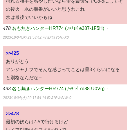
狩れる相手を増やしたいなら雷を最優先でG8-5にしてそ
の後火→水の順番がいいと思うわこれ
氷は最後でいいかもね
478
名も無きハンターHR774 (ﾜｯﾁｮｲ e387-1F5H)
：
2023/10/04(水) 21:58:42.78
ID:flaY5RFX0
>>425
ありがとう
アンジャナフでそんな感じってことは星8くらいになる
と別格なんだな～
493
名も無きハンターHR774 (ﾜｯﾁｮｲ 7d88-U0Vq)
：
2023/10/04(水) 22:11:54.14
ID:J1PVANWc0
>>478
最初の奴らは7-5で行けるけど
レイア以降はタフさやばいで