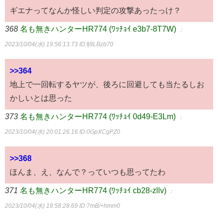
ギエナってなんか怪しい判定の攻撃あったっけ？
368
名も無きハンターHR774 (ﾜｯﾁｮｲ e3b7-8T7W)
：
2023/10/04(水) 19:56:13.73
ID:fj8LBzb70
>>364
地上で一回転するヤツが、後ろに回避しても当たるしお
かしいとは思った
373
名も無きハンターHR774 (ﾜｯﾁｮｲ 0d49-E3Lm)
：
2023/10/04(水) 20:01:26.16
ID:0GpXCgPZ0
>>368
ほんま、え、なんで？っていつも思ってたわ
371
名も無きハンターHR774 (ﾜｯﾁｮｲ cb28-zllv)
：
2023/10/04(水) 19:58:28.69
ID:7mB/+hmm0