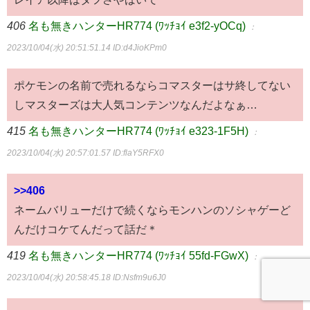
406
名も無きハンターHR774 (ﾜｯﾁｮｲ e3f2-yOCq)
：
2023/10/04(水) 20:51:51.14
ID:d4JioKPm0
ポケモンの名前で売れるならコマスターはサ終してない
しマスターズは大人気コンテンツなんだよなぁ…
415
名も無きハンターHR774 (ﾜｯﾁｮｲ e323-1F5H)
：
2023/10/04(水) 20:57:01.57
ID:flaY5RFX0
>>406
ネームバリューだけで続くならモンハンのソシャゲーど
んだけコケてんだって話だ＊
419
名も無きハンターHR774 (ﾜｯﾁｮｲ 55fd-FGwX)
：
2023/10/04(水) 20:58:45.18
ID:Nsfm9u6J0