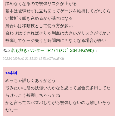
踏めなくなるので被弾リスクが上がる
基本は被弾せずに立ち回ってゲージを維持してどれくら
い横斬り叩き込めるかが基本になる
居合いは移動技として使う方が多い
合わせはできればそりゃ利点は大きいがリスクがでかい
被弾してゲージ失うと時間内に＊なくなる場合が多い
455
名も無きハンターHR774 (ｽｯﾌﾟ Sd43-KcWb)
：
2023/10/04(水) 21:31:32.41
ID:pOTqwEYfd
>>444
めっちゃ詳しくありがとう！
弓みたいに溜め技強いのかなと思って居合兜多用してた
らけっこう被弾しちゃってね
かと言ってズバズバしながら被弾しないのも難しいそう
だなー