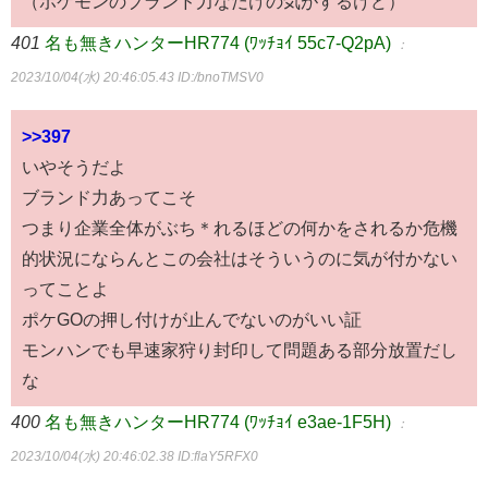
（ポケモンのブランド力なだけの気がするけど）
401
名も無きハンターHR774 (ﾜｯﾁｮｲ 55c7-Q2pA)
：
2023/10/04(水) 20:46:05.43
ID:/bnoTMSV0
>>397
いやそうだよ
ブランド力あってこそ
つまり企業全体がぶち＊れるほどの何かをされるか危機
的状況にならんとこの会社はそういうのに気が付かない
ってことよ
ポケGOの押し付けが止んでないのがいい証
モンハンでも早速家狩り封印して問題ある部分放置だし
な
400
名も無きハンターHR774 (ﾜｯﾁｮｲ e3ae-1F5H)
：
2023/10/04(水) 20:46:02.38
ID:flaY5RFX0