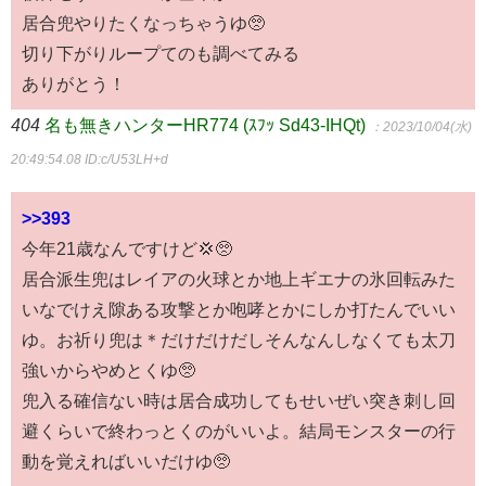
居合兜やりたくなっちゃうゆ🥺
切り下がりループてのも調べてみる
ありがとう！
404
名も無きハンターHR774 (ｽﾌｯ Sd43-IHQt)
：2023/10/04(水)
20:49:54.08
ID:c/U53LH+d
>>393
今年21歳なんですけど💢🥺
居合派生兜はレイアの火球とか地上ギエナの氷回転みた
いなでけえ隙ある攻撃とか咆哮とかにしか打たんでいい
ゆ。お祈り兜は＊だけだけだしそんなんしなくても太刀
強いからやめとくゆ🥺
兜入る確信ない時は居合成功してもせいぜい突き刺し回
避くらいで終わっとくのがいいよ。結局モンスターの行
動を覚えればいいだけゆ🥺