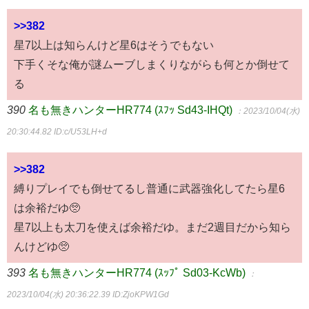
>>382
星7以上は知らんけど星6はそうでもない
下手くそな俺が謎ムーブしまくりながらも何とか倒せて
る
390
名も無きハンターHR774 (ｽﾌｯ Sd43-IHQt)
：2023/10/04(水)
20:30:44.82
ID:c/U53LH+d
>>382
縛りプレイでも倒せてるし普通に武器強化してたら星6
は余裕だゆ🥺
星7以上も太刀を使えば余裕だゆ。まだ2週目だから知ら
んけどゆ🥺
393
名も無きハンターHR774 (ｽｯﾌﾟ Sd03-KcWb)
：
2023/10/04(水) 20:36:22.39
ID:ZjoKPW1Gd