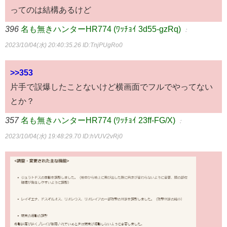
ってのは結構あるけど
396
名も無きハンターHR774 (ﾜｯﾁｮｲ 3d55-gzRq)
：
2023/10/04(水) 20:40:35.26
ID:TnjPUgRo0
>>353
片手で誤爆したことないけど横画面でフルでやってない
とか？
357
名も無きハンターHR774 (ﾜｯﾁｮｲ 23ff-FG/X)
：
2023/10/04(水) 19:48:29.70
ID:hVUV2vRj0