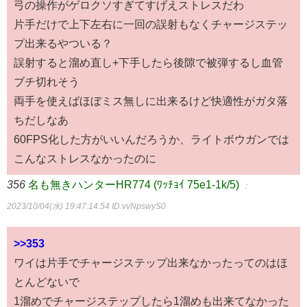
弓の操作がゲロクソすぎてすげえストレスだわ
片手だけで上下左右に一回の誤射もなくチャージステッ
プ出来るやついる？
誤射すると溜め直し+下手したら後隙で被弾するし血管
ブチ切れそう
両手を使えばほぼミス無しに出来るけど快適性がガタ落
ちだしなあ
60FPS化した方がいいんだろうか、ライトボウガンでは
こんなストレスなかったのに
356
名も無きハンターHR774 (ﾜｯﾁｮｲ 75e1-1k/5)
：
2023/10/04(水) 19:47:14.54
ID:vvNpswyS0
>>353
ワイは片手でチャージステップ出来なかったってのはほ
とんどないで
1溜めでチャージステップしたら1溜めも出来てなかった