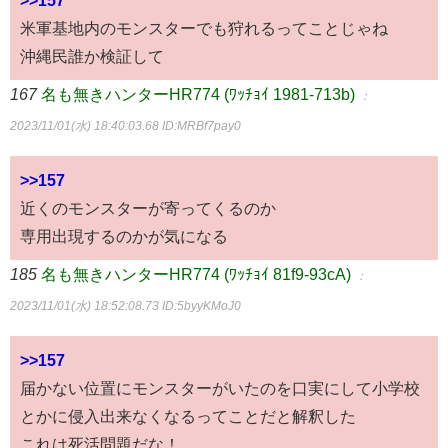
米軍基地内のモンスターでも狩れるってことじゃね
沖縄民誰か検証して
167
名も無きハンターHR774 (ﾜｯﾁｮｲ 1981-713b)
：
2023/11/01(水) 18:40:03.68
ID:MRBf7pay0
>>157
近くのモンスターが寄ってくるのか
専用出現するのかが気になる
185
名も無きハンターHR774 (ﾜｯﾁｮｲ 81f9-93cA)
：
2023/11/01(水) 18:52:08.73
ID:5byyKMoJ0
>>157
届かない位置にモンスターがいたのを口実にして小学校
とかに侵入出来なくなるってことだと解釈した
これは死活問題だな！