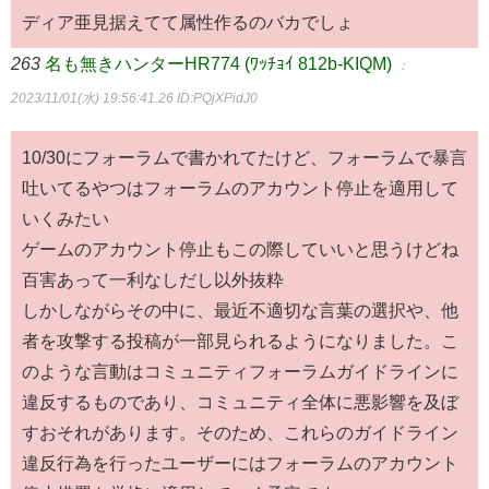
ディア亜見据えてて属性作るのバカでしょ
263
名も無きハンターHR774 (ﾜｯﾁｮｲ 812b-KIQM)
：
2023/11/01(水) 19:56:41.26
ID:PQjXPidJ0
10/30にフォーラムで書かれてたけど、フォーラムで暴言
吐いてるやつはフォーラムのアカウント停止を適用して
いくみたい
ゲームのアカウント停止もこの際していいと思うけどね
百害あって一利なしだし以外抜粋
しかしながらその中に、最近不適切な言葉の選択や、他
者を攻撃する投稿が一部見られるようになりました。こ
のような言動はコミュニティフォーラムガイドラインに
違反するものであり、コミュニティ全体に悪影響を及ぼ
すおそれがあります。そのため、これらのガイドライン
違反行為を行ったユーザーにはフォーラムのアカウント