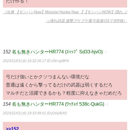
だけ作る！
（出典 【モンハンNow】Monster Hunter Now 【【モンハンNOW】隠れ ぶ
っ壊れ武器 連撃プケプケ毒弓装備 G5で 8狩猟）
152
名も無きハンターHR774 (ｽｯｯﾌﾟ Sd33-hjvO)
：
2023/11/01(水) 18:32:26.17
ID:v5k+grBPd
弓だけ強いとかクソつまんない環境だな
普通は遠くから撃ってるだけの武器は弱くするだろ
マルチだと活躍できるかも？程度に抑えなきゃだめだろ
154
名も無きハンターHR774 (ﾜｯﾁｮｲ 538c-QukG)
：
2023/11/01(水) 18:33:48.01
ID:jOva/8iX0
>>152