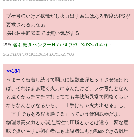
プケ弓強いけど拡散だし火力出す為にはある程度のPSが
要求されるよなぁ
脳死お手軽武器では無い気がする
205
名も無きハンターHR774 (ｽｯﾌﾟ Sd33-7bAz)
：
2023/11/01(水) 19:11:36.54
ID:JQLxZgYUd
>>184
うまーく密着し続けて弱点に拡散全弾ヒットさせ続けれ
ば、それはまぁ驚く火力出るんだけど、プケ弓だとなん
と遠くからチマチマ打ってても毒状態異常で同格くらい
ならなんとかなるから、「上手けりゃ火力出せる」し、
「下手でもある程度勝てる」っていう便利武器だよ。
物理最高火力とか弱点属性で圧勝とかとは違う、変な意
味で扱いやすい初心者にも上級者にもお勧めできる汎用