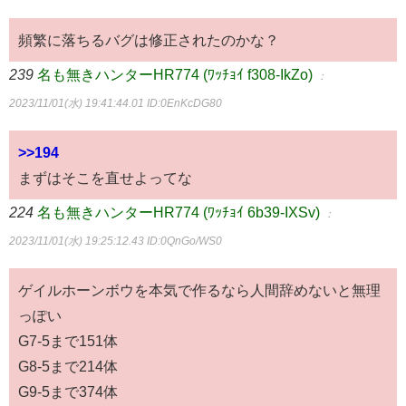
頻繁に落ちるバグは修正されたのかな？
239
名も無きハンターHR774 (ﾜｯﾁｮｲ f308-IkZo)
：
2023/11/01(水) 19:41:44.01
ID:0EnKcDG80
>>194
まずはそこを直せよってな
224
名も無きハンターHR774 (ﾜｯﾁｮｲ 6b39-IXSv)
：
2023/11/01(水) 19:25:12.43
ID:0QnGo/WS0
ゲイルホーンボウを本気で作るなら人間辞めないと無理
っぽい
G7-5まで151体
G8-5まで214体
G9-5まで374体