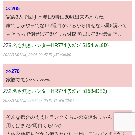
>>265
家族3人で回すと翌日9時に30戦出来るからね
家でしかやってない2週目がいるから倒せない星8湧いて
もそっちで倒せば星6だし素材稼ぎには星6が最高率よ
279
名も無きハンターHR774 (ﾜｯﾁｮｲ 5154-wL8D)
：
2023/11/01(水) 20:06:02.47
ID:yJTsKoMj0
>>270
家族でモンハンwww
272
名も無きハンターHR774 (ﾜｯﾁｮｲ b158-iDE3)
：
2023/11/01(水) 20:02:44.25
ID:YLethCXW0
そんな都合のええ同ランクくらいの友達おりゃん
周りはまだ2周目くらいや
大体家族持ちだから俺みたいに土日にモンハンばっかり