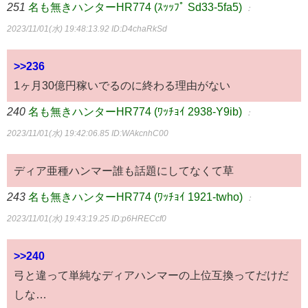
251
名も無きハンターHR774 (ｽｯｯﾌﾟ Sd33-5fa5)
：
2023/11/01(水) 19:48:13.92
ID:D4chaRkSd
>>236
1ヶ月30億円稼いでるのに終わる理由がない
240
名も無きハンターHR774 (ﾜｯﾁｮｲ 2938-Y9ib)
：
2023/11/01(水) 19:42:06.85
ID:WAkcnhC00
ディア亜種ハンマー誰も話題にしてなくて草
243
名も無きハンターHR774 (ﾜｯﾁｮｲ 1921-twho)
：
2023/11/01(水) 19:43:19.25
ID:p6HRECcf0
>>240
弓と違って単純なディアハンマーの上位互換ってだけだ
しな…