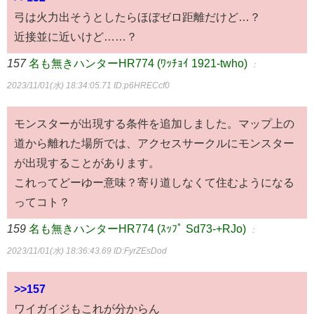
弓は火力出そうとしたらほぼゼロ距離だけど…？
近接並に近いけど……？
157
名も無きハンターHR774 (ﾜｯﾁｮｲ 1921-twho)
：
2023/11/01(水) 18:34:05.71
ID:p6HRECcf0
モンスターが出現する条件を追加しました。マップ上の
道から離れた場所では、アクセスサークルにモンスター
が出現することがあります。
これってどーゆー意味？寄り道しなくて住むようになる
ってコト？
159
名も無きハンターHR774 (ｽｯﾌﾟ Sd73-+RJo)
：
2023/11/01(水) 18:36:43.69
ID:FyrZEsDod
>>157
ワイガイジもこれが分からん