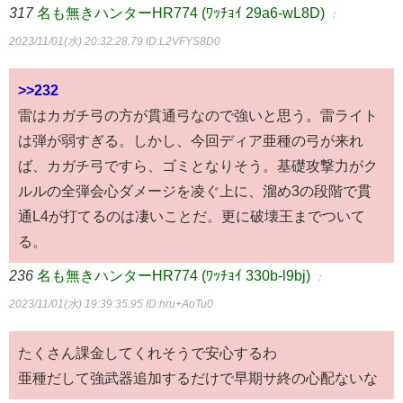
317
名も無きハンターHR774 (ﾜｯﾁｮｲ 29a6-wL8D)
：
2023/11/01(水) 20:32:28.79
ID:L2VFYS8D0
>>232
雷はカガチ弓の方が貫通弓なので強いと思う。雷ライト
は弾が弱すぎる。しかし、今回ディア亜種の弓が来れ
ば、カガチ弓ですら、ゴミとなりそう。基礎攻撃力がク
ルルの全弾会心ダメージを凌ぐ上に、溜め3の段階で貫
通L4が打てるのは凄いことだ。更に破壊王までついて
る。
236
名も無きハンターHR774 (ﾜｯﾁｮｲ 330b-l9bj)
：
2023/11/01(水) 19:39:35.95
ID:hru+AoTu0
たくさん課金してくれそうで安心するわ
亜種だして強武器追加するだけで早期サ終の心配ないな