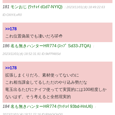
181
モンおじ (ﾜｯﾁｮｲ d1d7-NYlQ)
：2023/11/01(水) 18:49:22.63
ID:OXtY/LvR0
>>178
これ位置偽装でも凄いだろ🤣🤚
186
名も無きハンターHR774 (ｽｯﾌﾟ Sd33-JTQA)
：
2023/11/01(水) 18:52:31.91
ID:9kFFf48Sd
>>178
拡張しまくりだろ、素材使ってないのに
これ相当課金してるしただのやり込み勢だな
竜玉出るたびにナイフ使ってて実質的には100程度しか
ないはず、そう考えると全然現実的
184
名も無きハンターHR774 (ﾜｯﾁｮｲ 93bd-HnU6)
：
2023/11/01(水) 18:51:22.16
ID:RhhGiOpD0