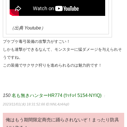
（出典 Youtube）
プケプケ毒弓装備の攻撃力がすごい！
しかも連撃ができるなんて、モンスターに猛ダメージを与えられそ
うですね。
この装備でサクサク狩りを進められるのは魅力的です！
150
名も無きハンターHR774 (ﾜｯﾁｮｲ 5154-NYlQ)
：
2023/11/01(水) 18:31:52.66
ID:NNL4z4Aq0
俺はもう期間限定商売に踊らされないぞ！まったり防具