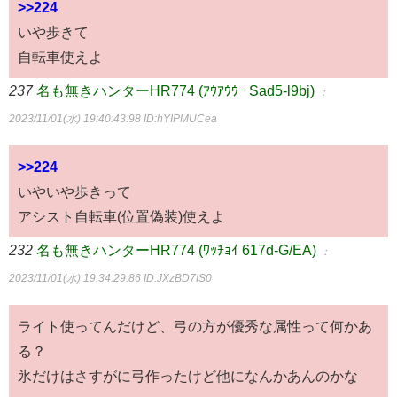
>>224
いや歩きて
自転車使えよ
237
名も無きハンターHR774 (ｱｳｱｳｳｰ Sad5-l9bj)
：
2023/11/01(水) 19:40:43.98
ID:hYIPMUCea
>>224
いやいや歩きって
アシスト自転車(位置偽装)使えよ
232
名も無きハンターHR774 (ﾜｯﾁｮｲ 617d-G/EA)
：
2023/11/01(水) 19:34:29.86
ID:JXzBD7IS0
ライト使ってんだけど、弓の方が優秀な属性って何かあ
る？
氷だけはさすがに弓作ったけど他になんかあんのかな