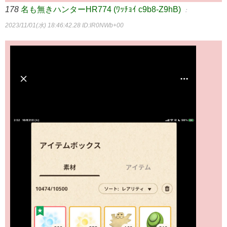
178
名も無きハンターHR774 (ﾜｯﾁｮｲ c9b8-Z9hB)
：
2023/11/01(水) 18:46:42.28
ID:IR0NWb+00