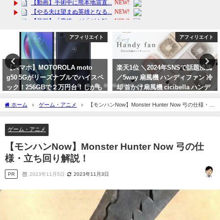
アフィリエイト
アフィリエイト
【スマホ】MOTOROLA moto
楽天1位 ＼2024年SNSで話題沸騰
g50 5Gがリーズナブルでハイスペ
／5way 扇風機 ハンディファン 冷
ック！256GBで２万円台！しかも
却 首かけ扇風機 cicibella ハンデ
中国製ではないのが良い！
ィファン ミニ扇風機 卓上 小型扇
ホーム
ゲーム・アニメ
【モンハンNow】Monster Hunter Now 弓の仕様・立
風機 手持ち扇風機
2024年3月25日
ち回り解説！
2024年7月2日
ゲーム・アニメ
【モンハンNow】Monster Hunter Now 弓の仕
様・立ち回り解説！
PR
2023年11月5日
2023年11月3日