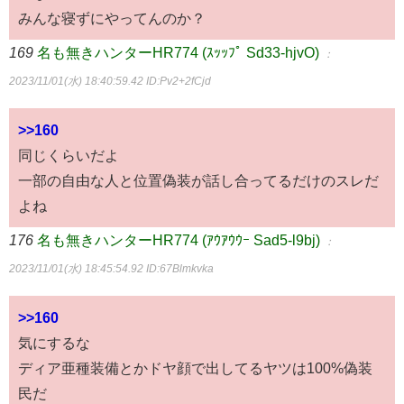
みんな寝ずにやってんのか？
169
名も無きハンターHR774 (ｽｯｯﾌﾟ Sd33-hjvO)
：
2023/11/01(水) 18:40:59.42
ID:Pv2+2fCjd
>>160
同じくらいだよ
一部の自由な人と位置偽装が話し合ってるだけのスレだ
よね
176
名も無きハンターHR774 (ｱｳｱｳｳｰ Sad5-l9bj)
：
2023/11/01(水) 18:45:54.92
ID:67Blmkvka
>>160
気にするな
ディア亜種装備とかドヤ顔で出してるヤツは100%偽装
民だ