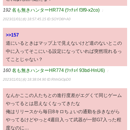
192
名も無きハンターHR774 (ﾜｯﾁｮｲ f3f9-x2co)
：
2023/11/01(水) 18:57:45.15
ID:SOYO6f+A0
>>157
道にいるときはマップ上で見えないけど道のないとこの
中に入ってそこにいる設定になっていれば突然現れるっ
てことじゃない？
160
名も無きハンターHR774 (ﾜｯﾁｮｲ 93bd-HnU6)
：
2023/11/01(水) 18:38:04.90
ID:RhhGiOpD0
なんかここの人たちとの進行度差がエグくて同じゲーム
やってるとは思えなくなってきたな
俺はリリースから毎日8キロちょいの通勤を歩きながら
やってるけどやっと4週目入って武器が一部G7入った程
度なのに…