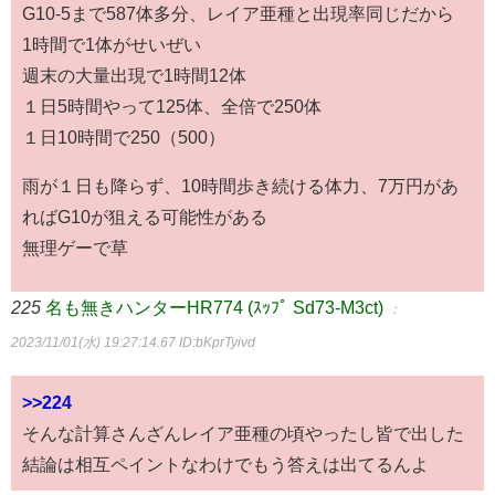
G10-5まで587体多分、レイア亜種と出現率同じだから
1時間で1体がせいぜい
週末の大量出現で1時間12体
１日5時間やって125体、全倍で250体
１日10時間で250（500）
雨が１日も降らず、10時間歩き続ける体力、7万円があ
ればG10が狙える可能性がある
無理ゲーで草
225
名も無きハンターHR774 (ｽｯﾌﾟ Sd73-M3ct)
：
2023/11/01(水) 19:27:14.67
ID:bKprTyivd
>>224
そんな計算さんざんレイア亜種の頃やったし皆で出した
結論は相互ペイントなわけでもう答えは出てるんよ