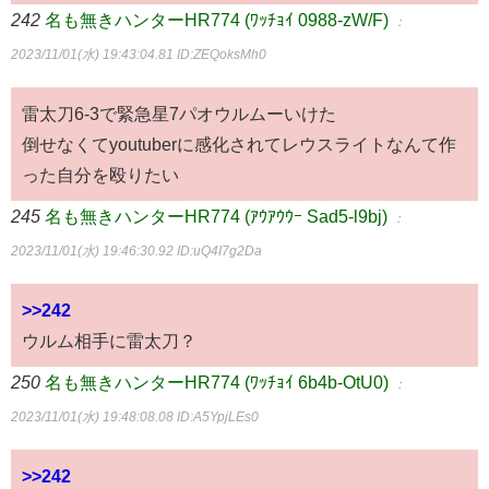
242
名も無きハンターHR774 (ﾜｯﾁｮｲ 0988-zW/F)
：
2023/11/01(水) 19:43:04.81
ID:ZEQoksMh0
雷太刀6-3で緊急星7パオウルムーいけた
倒せなくてyoutuberに感化されてレウスライトなんて作
った自分を殴りたい
245
名も無きハンターHR774 (ｱｳｱｳｳｰ Sad5-l9bj)
：
2023/11/01(水) 19:46:30.92
ID:uQ4I7g2Da
>>242
ウルム相手に雷太刀？
250
名も無きハンターHR774 (ﾜｯﾁｮｲ 6b4b-OtU0)
：
2023/11/01(水) 19:48:08.08
ID:A5YpjLEs0
>>242