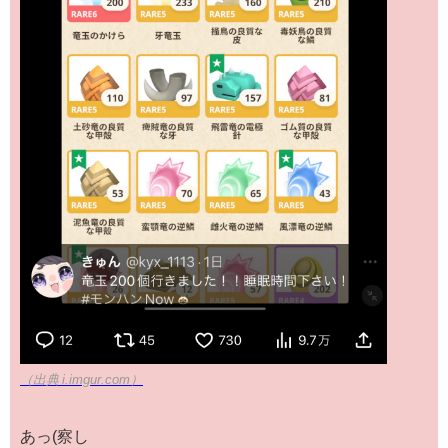
（出典 i.imgur.com）
あっ(察し