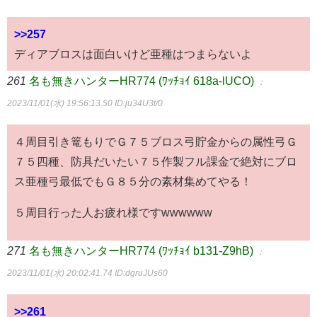
>>257
ディアブロスは面白いけど亜種はつまらないよ
261
名も無きハンターHR774 (ﾜｯﾁｮｲ 618a-lUCO)
：
2023/11/01(水) 19:56:13.50
ID:ju34U3t/0
４周目引き篭もりでＧ７５ブロス弓貯金からの属性弓Ｇ
７５四種、防具だいたい７５作製フル課金で絶対にブロ
ス亜種弓最低でもＧ８５分の素材集めてやる！
５周目行った人お疲れ様ですwwwwww
271
名も無きハンターHR774 (ﾜｯﾁｮｲ b131-Z9hB)
：
2023/11/01(水) 20:02:41.74
ID:dgruJUs60
>>261