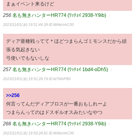
まぁイベント来るけど
256
名も無きハンターHR774 (ﾜｯﾁｮｲ 2938-Y9ib)
：
2023/11/01(水) 19:51:44.39
ID:WAkcnhC00
ディア亜種戦ってて＊ほどつまらんゴミモンスだから頑
張る気起きない
弓使いでもないしな
257
名も無きハンターHR774 (ﾜｯﾁｮｲ 1bd4-oDh5)
：
2023/11/01(水) 19:52:28.79
ID:kt7NhiP80
>>256
何言ってんだディアブロスが一番おもしれーよ
つまらんってのはドスギルオスみたいなやつ
266
名も無きハンターHR774 (ﾜｯﾁｮｲ 2938-Y9ib)
：
2023/11/01(水) 19:59:28.81
ID:WAkcnhC00