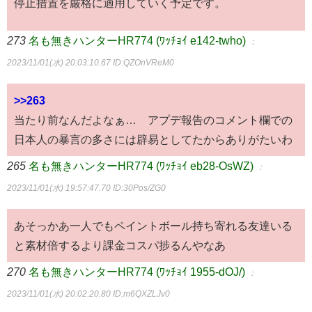
停止措置を厳格に適用していく予定です。
273
名も無きハンターHR774 (ﾜｯﾁｮｲ e142-twho)
：
2023/11/01(水) 20:03:10.67
ID:QZOnVReM0
>>263
当たり前なんだよなぁ… アプデ報告のコメント欄での
日本人の暴言の多さには辟易としてたからありがたいわ
265
名も無きハンターHR774 (ﾜｯﾁｮｲ eb28-OsWZ)
：
2023/11/01(水) 19:57:47.70
ID:30Pos/ZG0
あそっかあ一人でもペイントボール持ち寄れる友達いる
と素材倍するより課金コスパ捗るんやなあ
270
名も無きハンターHR774 (ﾜｯﾁｮｲ 1955-dOJ/)
：
2023/11/01(水) 20:02:20.80
ID:m6QXZLJv0