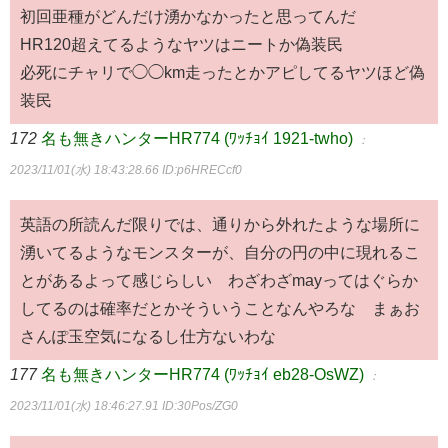
初回亜種がどんだけ湧かなかったと思ってんだ
HR120超えてるようなヤツはニートか偽装民
必死にチャリで◯◯km走ったとかアピしてるヤツほど偽
装民
172
名も無きハンターHR774 (ﾜｯﾁｮｲ 1921-twho)
：
2023/11/01(水) 18:43:28.66
ID:p6HRECcf0
英語の所読んだ限りでは、通りから外れたような場所に
湧いてるようなモンスターが、自分の円の中に現れるこ
とがあるよって感じらしい わざわざmayってはぐらか
してるのは確率だとかそういうことなんやろな まぁお
さんぽ玉空気になるし仕方ないわな
177
名も無きハンターHR774 (ﾜｯﾁｮｲ eb28-OsWZ)
：
2023/11/01(水) 18:46:27.91
ID:30Pos/ZG0