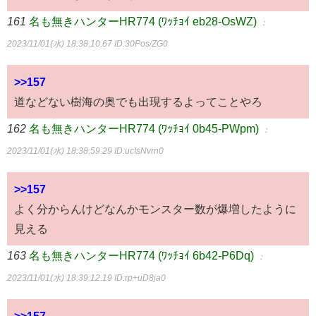
161
名も無きハンターHR774 (ﾜｯﾁｮｲ eb28-OsWZ)
：
2023/11/01(水) 18:38:10.67
ID:30Pos/ZG0
>>157
道などない樹海の奥でも出現するよってことやろ
162
名も無きハンターHR774 (ﾜｯﾁｮｲ 0b45-PWpm)
：
2023/11/01(水) 18:38:59.29
ID:ucIsNvrn0
>>157
よく分からんけどなんかモンスター数が爆増したように
見える
163
名も無きハンターHR774 (ﾜｯﾁｮｲ 6b42-P6Dq)
：
2023/11/01(水) 18:39:12.19
ID:rp+uD8ja0
>>157