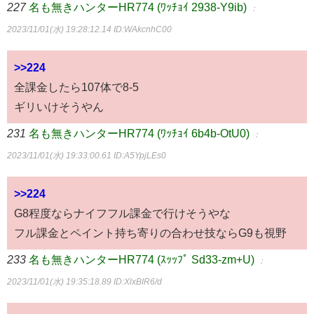
227
名も無きハンターHR774 (ﾜｯﾁｮｲ 2938-Y9ib)
：
2023/11/01(水) 19:28:12.14
ID:WAkcnhC00
>>224
全課金したら107体で8-5
ギリいけそうやん
231
名も無きハンターHR774 (ﾜｯﾁｮｲ 6b4b-OtU0)
：
2023/11/01(水) 19:33:00.61
ID:A5YpjLEs0
>>224
G8程度ならナイフフル課金で行けそうやな
フル課金とペイント持ち寄りの合わせ技ならG9も視野
233
名も無きハンターHR774 (ｽｯｯﾌﾟ Sd33-zm+U)
：
2023/11/01(水) 19:35:18.89
ID:XlxBIR6/d