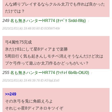
んな縛りプレイするならクルル太刀でも作れば良かった
だけでは？
249
名も無きハンターHR774 (ｵｯﾍﾟｹ Srdd-l9bj)
：
2023/11/01(水) 19:48:00.60
ID:0O0W7r49r
弓4属性75完成
氷だけ81にして星8ディアまで楽勝
5周目行く気も起きんしモチベ消えそうなんだけど次は
プケ弓作って遊ぶか太刀作るかどっちがいい？
255
名も無きハンターHR774 (ﾜｯﾁｮｲ 6b4b-OtU0)
：
2023/11/01(水) 19:49:39.78
ID:A5YpjLEs0
>>249
その氷弓を兎に角鍛えろよ
それじゃ星8ディアネロキツイぞ