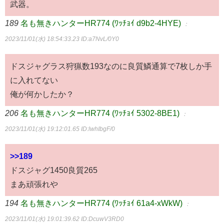
武器。
189
名も無きハンターHR774 (ﾜｯﾁｮｲ d9b2-4HYE)
：
2023/11/01(水) 18:54:33.23
ID:a7NvL/0Y0
ドスジャグラス狩猟数193なのに良質鱗通算で7枚しか手
に入れてない
俺が何かしたか？
206
名も無きハンターHR774 (ﾜｯﾁｮｲ 5302-8BE1)
：
2023/11/01(水) 19:12:01.65
ID:lwhIbgF/0
>>189
ドスジャグ1450良質265
まあ頑張れや
194
名も無きハンターHR774 (ﾜｯﾁｮｲ 61a4-xWkW)
：
2023/11/01(水) 19:01:39.62
ID:DcuwV3RD0