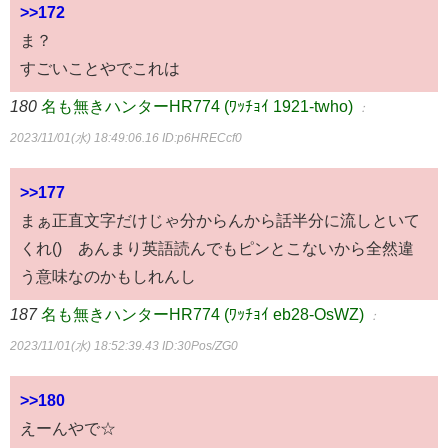
>>172
ま？
すごいことやでこれは
180
名も無きハンターHR774 (ﾜｯﾁｮｲ 1921-twho)
：
2023/11/01(水) 18:49:06.16
ID:p6HRECcf0
>>177
まぁ正直文字だけじゃ分からんから話半分に流しといて
くれ() あんまり英語読んでもピンとこないから全然違
う意味なのかもしれんし
187
名も無きハンターHR774 (ﾜｯﾁｮｲ eb28-OsWZ)
：
2023/11/01(水) 18:52:39.43
ID:30Pos/ZG0
>>180
えーんやで☆